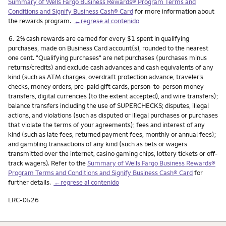
Summary of Wells Fargo Business Rewards® Program Terms and
Conditions and Signify Business Cash® Card
for more information about
the rewards program.
←regrese al contenido
Nota
6.
2% cash rewards are earned for every $1 spent in qualifying
purchases, made on Business Card account(s), rounded to the nearest
one cent. "Qualifying purchases" are net purchases (purchases minus
returns/credits) and exclude cash advances and cash equivalents of any
kind (such as ATM charges, overdraft protection advance, traveler’s
checks, money orders, pre-paid gift cards, person-to-person money
transfers, digital currencies (to the extent accepted), and wire transfers);
balance transfers including the use of SUPERCHECKS; disputes, illegal
actions, and violations (such as disputed or illegal purchases or purchases
that violate the terms of your agreements); fees and interest of any
kind (such as late fees, returned payment fees, monthly or annual fees);
and gambling transactions of any kind (such as bets or wagers
transmitted over the internet, casino gaming chips, lottery tickets or off-
track wagers). Refer to the
Summary of Wells Fargo Business Rewards®
Program Terms and Conditions and Signify Business Cash® Card
for
further details.
←regrese al contenido
LRC-0526