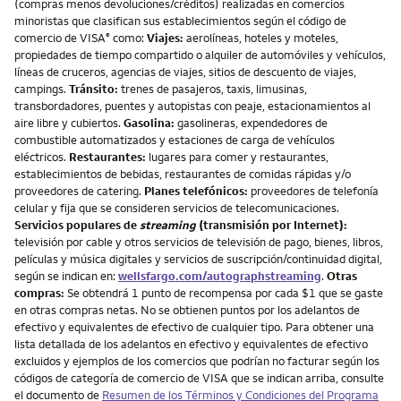
(compras menos devoluciones/créditos) realizadas en comercios
minoristas que clasifican sus establecimientos según el código de
comercio de VISA
como:
Viajes:
aerolíneas, hoteles y moteles,
®
propiedades de tiempo compartido o alquiler de automóviles y vehículos,
líneas de cruceros, agencias de viajes, sitios de descuento de viajes,
campings.
Tránsito:
trenes de pasajeros, taxis, limusinas,
transbordadores, puentes y autopistas con peaje, estacionamientos al
aire libre y cubiertos.
Gasolina:
gasolineras, expendedores de
combustible automatizados y estaciones de carga de vehículos
eléctricos.
Restaurantes:
lugares para comer y restaurantes,
establecimientos de bebidas, restaurantes de comidas rápidas y/o
proveedores de catering.
Planes telefónicos:
proveedores de telefonía
celular y fija que se consideren servicios de telecomunicaciones.
Servicios populares de
streaming
(transmisión por Internet):
televisión por cable y otros servicios de televisión de pago, bienes, libros,
películas y música digitales y servicios de suscripción/continuidad digital,
según se indican en:
wellsfargo.com/autographstreaming
.
Otras
compras:
Se obtendrá 1 punto de recompensa por cada $1 que se gaste
en otras compras netas. No se obtienen puntos por los adelantos de
efectivo y equivalentes de efectivo de cualquier tipo. Para obtener una
lista detallada de los adelantos en efectivo y equivalentes de efectivo
excluidos y ejemplos de los comercios que podrían no facturar según los
códigos de categoría de comercio de VISA que se indican arriba, consulte
el documento de
Resumen de los Términos y Condiciones del Programa