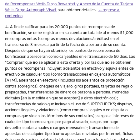
de Recompensas Wells Fargo Rewards® y Anexo de la Cuenta de Tarjeta
Wells Fargo Autograph Visa®
para obtener detalles.
←regrese al
contenido
Nota
4.
A fin de calificar para los 20,000 puntos de recompensa de
bonificación, se debe registrar en su cuenta un total de al menos $1,000
en compras netas (compras menos devoluciones/créditos) en el
transcurso de 3 meses a partir de la fecha de apertura de su cuenta.
Después de que se hayan obtenido, los puntos de recompensa de
bonificación aparecerán como canjeables en el transcurso de 60 días. Las
“Compras” que
no
se aplican a esta oferta y por las que
no
se obtienen
puntos de recompensa incluyen: adelantos en efectivo y equivalentes de
efectivo de cualquier tipo (como transacciones en cajeros automáticos
[ATM], adelantos en efectivo (incluidos los adelantos de protección
contra sobregiros), cheques de viajero, giros postales, tarjetas de regalo
prepagadas, transferencias de dinero de persona a persona, monedas
digitales [en la medida en que se acepten] y giros electrónicos);
transferencias de saldo que incluyen el uso de SUPERCHECKS; disputas,
acciones ilegales y violaciones (como compras ilegales o en disputa o
compras que violen los términos de sus contratos); cargos e intereses de
cualquier tipo (como cargos por pago atrasado, cargos por pago
devuelto, cuotas anuales o cargos mensuales); transacciones de
apuestas de cualquier tipo (como apuestas enviadas por Internet, fichas
de juego de casino, boletos de lotería o apuestas externas). Los adelantos