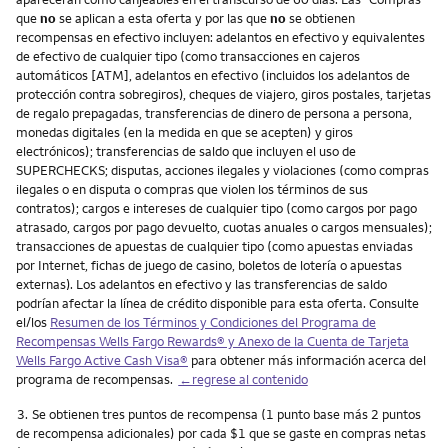
que
no
se aplican a esta oferta y por las que
no
se obtienen
recompensas en efectivo incluyen: adelantos en efectivo y equivalentes
de efectivo de cualquier tipo (como transacciones en cajeros
automáticos [ATM], adelantos en efectivo (incluidos los adelantos de
protección contra sobregiros), cheques de viajero, giros postales, tarjetas
de regalo prepagadas, transferencias de dinero de persona a persona,
monedas digitales (en la medida en que se acepten) y giros
electrónicos); transferencias de saldo que incluyen el uso de
SUPERCHECKS; disputas, acciones ilegales y violaciones (como compras
ilegales o en disputa o compras que violen los términos de sus
contratos); cargos e intereses de cualquier tipo (como cargos por pago
atrasado, cargos por pago devuelto, cuotas anuales o cargos mensuales);
transacciones de apuestas de cualquier tipo (como apuestas enviadas
por Internet, fichas de juego de casino, boletos de lotería o apuestas
externas). Los adelantos en efectivo y las transferencias de saldo
podrían afectar la línea de crédito disponible para esta oferta. Consulte
el/los
Resumen de los Términos y Condiciones del Programa de
Recompensas
Wells Fargo Rewards
® y Anexo de la Cuenta de Tarjeta
Wells Fargo Active Cash Visa
®
para obtener más información acerca del
programa de recompensas.
←regrese al contenido
Nota
3.
Se obtienen tres puntos de recompensa (1 punto base más 2 puntos
de recompensa adicionales) por cada $1 que se gaste en compras netas