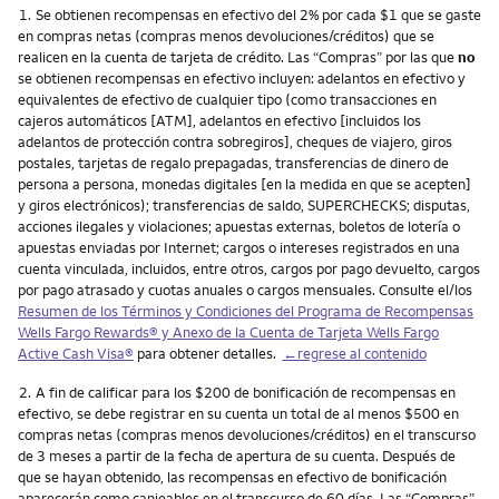
Nota
1.
Se obtienen recompensas en efectivo del 2% por cada $1 que se gaste
en compras netas (compras menos devoluciones/créditos) que se
realicen en la cuenta de tarjeta de crédito. Las “Compras” por las que
no
se obtienen recompensas en efectivo incluyen: adelantos en efectivo y
equivalentes de efectivo de cualquier tipo (como transacciones en
cajeros automáticos [ATM], adelantos en efectivo [incluidos los
adelantos de protección contra sobregiros], cheques de viajero, giros
postales, tarjetas de regalo prepagadas, transferencias de dinero de
persona a persona, monedas digitales [en la medida en que se acepten]
y giros electrónicos); transferencias de saldo, SUPERCHECKS; disputas,
acciones ilegales y violaciones; apuestas externas, boletos de lotería o
apuestas enviadas por Internet; cargos o intereses registrados en una
cuenta vinculada, incluidos, entre otros, cargos por pago devuelto, cargos
por pago atrasado y cuotas anuales o cargos mensuales. Consulte el/los
Resumen de los Términos y Condiciones del Programa de Recompensas
Wells Fargo Rewards
® y Anexo de la Cuenta de Tarjeta
Wells Fargo
Active Cash Visa
®
para obtener detalles.
←regrese al contenido
Nota
2.
A fin de calificar para los $200 de bonificación de recompensas en
efectivo, se debe registrar en su cuenta un total de al menos $500 en
compras netas (compras menos devoluciones/créditos) en el transcurso
de 3 meses a partir de la fecha de apertura de su cuenta. Después de
que se hayan obtenido, las recompensas en efectivo de bonificación
aparecerán como canjeables en el transcurso de 60 días. Las “Compras”