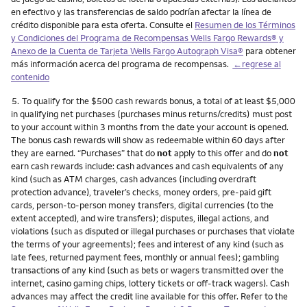
en efectivo y las transferencias de saldo podrían afectar la línea de
crédito disponible para esta oferta. Consulte el
Resumen de los Términos
y Condiciones del Programa de Recompensas Wells Fargo Rewards® y
Anexo de la Cuenta de Tarjeta Wells Fargo Autograph Visa®
para obtener
más información acerca del programa de recompensas.
←regrese al
contenido
Nota
5.
To qualify for the $500 cash rewards bonus, a total of at least $5,000
in qualifying net purchases (purchases minus returns/credits) must post
to your account within 3 months from the date your account is opened.
The bonus cash rewards will show as redeemable within 60 days after
they are earned. “Purchases” that do
not
apply to this offer and do
not
earn cash rewards include: cash advances and cash equivalents of any
kind (such as ATM charges, cash advances (including overdraft
protection advance), traveler’s checks, money orders, pre-paid gift
cards, person-to-person money transfers, digital currencies (to the
extent accepted), and wire transfers); disputes, illegal actions, and
violations (such as disputed or illegal purchases or purchases that violate
the terms of your agreements); fees and interest of any kind (such as
late fees, returned payment fees, monthly or annual fees); gambling
transactions of any kind (such as bets or wagers transmitted over the
internet, casino gaming chips, lottery tickets or off-track wagers). Cash
advances may affect the credit line available for this offer. Refer to the