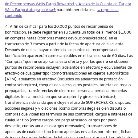
de Recompensas Wells Fargo Rewards® y Anexo de la Cuenta de Tarjeta
Wells Fargo Autograph Visa®
para obtener detalles.
←regrese al
contenido
Nota
4.
A fin de calificar para los 20,000 puntos de recompensa de
bonificación, se debe registrar en su cuenta un total de al menos $1,000
en compras netas (compras menos devoluciones/créditos) en el
transcurso de 3 meses a partir de la fecha de apertura de su cuenta.
Después de que se hayan obtenido, los puntos de recompensa de
bonificación aparecerán como canjeables en el transcurso de 60 días. Las
“Compras” que
no
se aplican a esta oferta y por las que
no
se obtienen
puntos de recompensa incluyen: adelantos en efectivo y equivalentes de
efectivo de cualquier tipo (como transacciones en cajeros automáticos
[ATM], adelantos en efectivo (incluidos los adelantos de protección
contra sobregiros), cheques de viajero, giros postales, tarjetas de regalo
prepagadas, transferencias de dinero de persona a persona, monedas
digitales [en la medida en que se acepten] y giros electrónicos);
transferencias de saldo que incluyen el uso de SUPERCHECKS; disputas,
acciones ilegales y violaciones (como compras ilegales o en disputa o
compras que violen los términos de sus contratos); cargos e intereses de
cualquier tipo (como cargos por pago atrasado, cargos por pago
devuelto, cuotas anuales o cargos mensuales); transacciones de
apuestas de cualquier tipo (como apuestas enviadas por Internet, fichas
de juego de casino, boletos de lotería o apuestas externas). Los adelantos