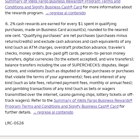
Summary of Wells Fargo Business Rewards® Program Terms and
Conditions and Signify Business Cash® Card
for more information about
the rewards program.
←regrese al contenido
Nota
6.
2% cash rewards are earned for every $1 spent in qualifying
purchases, made on Business Card account(s), rounded to the nearest
one cent. "Qualifying purchases" are net purchases (purchases minus
returns/credits) and exclude cash advances and cash equivalents of any
kind (such as ATM charges, overdraft protection advance, traveler’s
checks, money orders, pre-paid gift cards, person-to-person money
transfers, digital currencies (to the extent accepted), and wire transfers);
balance transfers including the use of SUPERCHECKS; disputes, illegal
actions, and violations (such as disputed or illegal purchases or purchases
that violate the terms of your agreements); fees and interest of any
kind (such as late fees, returned payment fees, monthly or annual fees);
and gambling transactions of any kind (such as bets or wagers
transmitted over the internet, casino gaming chips, lottery tickets or off-
track wagers). Refer to the
Summary of Wells Fargo Business Rewards®
Program Terms and Conditions and Signify Business Cash® Card
for
further details.
←regrese al contenido
LRC-0526