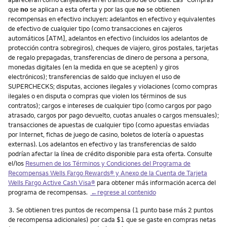
que
no
se aplican a esta oferta y por las que
no
se obtienen
recompensas en efectivo incluyen: adelantos en efectivo y equivalentes
de efectivo de cualquier tipo (como transacciones en cajeros
automáticos [ATM], adelantos en efectivo (incluidos los adelantos de
protección contra sobregiros), cheques de viajero, giros postales, tarjetas
de regalo prepagadas, transferencias de dinero de persona a persona,
monedas digitales (en la medida en que se acepten) y giros
electrónicos); transferencias de saldo que incluyen el uso de
SUPERCHECKS; disputas, acciones ilegales y violaciones (como compras
ilegales o en disputa o compras que violen los términos de sus
contratos); cargos e intereses de cualquier tipo (como cargos por pago
atrasado, cargos por pago devuelto, cuotas anuales o cargos mensuales);
transacciones de apuestas de cualquier tipo (como apuestas enviadas
por Internet, fichas de juego de casino, boletos de lotería o apuestas
externas). Los adelantos en efectivo y las transferencias de saldo
podrían afectar la línea de crédito disponible para esta oferta. Consulte
el/los
Resumen de los Términos y Condiciones del Programa de
Recompensas
Wells Fargo Rewards
® y Anexo de la Cuenta de Tarjeta
Wells Fargo Active Cash Visa
®
para obtener más información acerca del
programa de recompensas.
←regrese al contenido
Nota
3.
Se obtienen tres puntos de recompensa (1 punto base más 2 puntos
de recompensa adicionales) por cada $1 que se gaste en compras netas