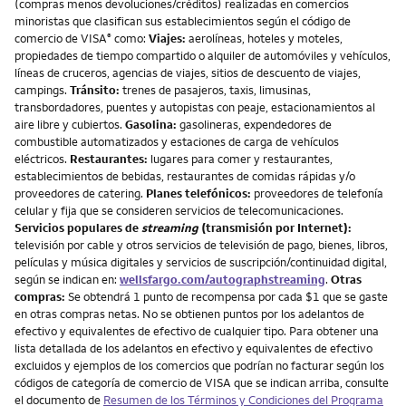
(compras menos devoluciones/créditos) realizadas en comercios
minoristas que clasifican sus establecimientos según el código de
comercio de VISA
como:
Viajes:
aerolíneas, hoteles y moteles,
®
propiedades de tiempo compartido o alquiler de automóviles y vehículos,
líneas de cruceros, agencias de viajes, sitios de descuento de viajes,
campings.
Tránsito:
trenes de pasajeros, taxis, limusinas,
transbordadores, puentes y autopistas con peaje, estacionamientos al
aire libre y cubiertos.
Gasolina:
gasolineras, expendedores de
combustible automatizados y estaciones de carga de vehículos
eléctricos.
Restaurantes:
lugares para comer y restaurantes,
establecimientos de bebidas, restaurantes de comidas rápidas y/o
proveedores de catering.
Planes telefónicos:
proveedores de telefonía
celular y fija que se consideren servicios de telecomunicaciones.
Servicios populares de
streaming
(transmisión por Internet):
televisión por cable y otros servicios de televisión de pago, bienes, libros,
películas y música digitales y servicios de suscripción/continuidad digital,
según se indican en:
wellsfargo.com/autographstreaming
.
Otras
compras:
Se obtendrá 1 punto de recompensa por cada $1 que se gaste
en otras compras netas. No se obtienen puntos por los adelantos de
efectivo y equivalentes de efectivo de cualquier tipo. Para obtener una
lista detallada de los adelantos en efectivo y equivalentes de efectivo
excluidos y ejemplos de los comercios que podrían no facturar según los
códigos de categoría de comercio de VISA que se indican arriba, consulte
el documento de
Resumen de los Términos y Condiciones del Programa