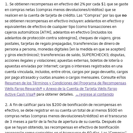
Nota
1.
Se obtienen recompensas en efectivo del 2% por cada $1 que se gaste
en compras netas (compras menos devoluciones/créditos) que se
realicen en la cuenta de tarjeta de crédito. Las “Compras” por las que
no
se obtienen recompensas en efectivo incluyen: adelantos en efectivo y
equivalentes de efectivo de cualquier tipo (como transacciones en
cajeros automáticos [ATM], adelantos en efectivo [incluidos los
adelantos de protección contra sobregiros], cheques de viajero, giros
postales, tarjetas de regalo prepagadas, transferencias de dinero de
persona a persona, monedas digitales [en la medida en que se acepten]
y giros electrónicos); transferencias de saldo, SUPERCHECKS; disputas,
acciones ilegales y violaciones; apuestas externas, boletos de lotería o
apuestas enviadas por Internet; cargos o intereses registrados en una
cuenta vinculada, incluidos, entre otros, cargos por pago devuelto, cargos
por pago atrasado y cuotas anuales o cargos mensuales. Consulte el/los
Resumen de los Términos y Condiciones del Programa de Recompensas
Wells Fargo Rewards
® y Anexo de la Cuenta de Tarjeta
Wells Fargo
Active Cash Visa
®
para obtener detalles.
←regrese al contenido
Nota
2.
A fin de calificar para los $200 de bonificación de recompensas en
efectivo, se debe registrar en su cuenta un total de al menos $500 en
compras netas (compras menos devoluciones/créditos) en el transcurso
de 3 meses a partir de la fecha de apertura de su cuenta. Después de
que se hayan obtenido, las recompensas en efectivo de bonificación
aparecerán como canjeables en el transcurso de 60 días. Las “Compras”