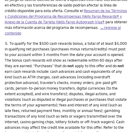
en efectivo y las transferencias de saldo podrían afectar la línea de
crédito disponible para esta oferta. Consulte el
Resumen de los Términos
y Condiciones del Programa de Recompensas Wells Fargo Rewards® y
Anexo de la Cuenta de Tarjeta Wells Fargo Autograph Visa®
para obtener
más información acerca del programa de recompensas.
←regrese al
contenido
Nota
5.
To qualify for the $500 cash rewards bonus, a total of at least $5,000
in qualifying net purchases (purchases minus returns/credits) must post
to your account within 3 months from the date your account is opened.
The bonus cash rewards will show as redeemable within 60 days after
they are earned. “Purchases” that do
not
apply to this offer and do
not
earn cash rewards include: cash advances and cash equivalents of any
kind (such as ATM charges, cash advances (including overdraft
protection advance), traveler’s checks, money orders, pre-paid gift
cards, person-to-person money transfers, digital currencies (to the
extent accepted), and wire transfers); disputes, illegal actions, and
violations (such as disputed or illegal purchases or purchases that violate
the terms of your agreements); fees and interest of any kind (such as
late fees, returned payment fees, monthly or annual fees); gambling
transactions of any kind (such as bets or wagers transmitted over the
internet, casino gaming chips, lottery tickets or off-track wagers). Cash
advances may affect the credit line available for this offer. Refer to the