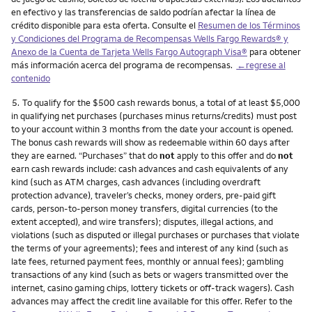
en efectivo y las transferencias de saldo podrían afectar la línea de
crédito disponible para esta oferta. Consulte el
Resumen de los Términos
y Condiciones del Programa de Recompensas Wells Fargo Rewards® y
Anexo de la Cuenta de Tarjeta Wells Fargo Autograph Visa®
para obtener
más información acerca del programa de recompensas.
←regrese al
contenido
Nota
5.
To qualify for the $500 cash rewards bonus, a total of at least $5,000
in qualifying net purchases (purchases minus returns/credits) must post
to your account within 3 months from the date your account is opened.
The bonus cash rewards will show as redeemable within 60 days after
they are earned. “Purchases” that do
not
apply to this offer and do
not
earn cash rewards include: cash advances and cash equivalents of any
kind (such as ATM charges, cash advances (including overdraft
protection advance), traveler’s checks, money orders, pre-paid gift
cards, person-to-person money transfers, digital currencies (to the
extent accepted), and wire transfers); disputes, illegal actions, and
violations (such as disputed or illegal purchases or purchases that violate
the terms of your agreements); fees and interest of any kind (such as
late fees, returned payment fees, monthly or annual fees); gambling
transactions of any kind (such as bets or wagers transmitted over the
internet, casino gaming chips, lottery tickets or off-track wagers). Cash
advances may affect the credit line available for this offer. Refer to the