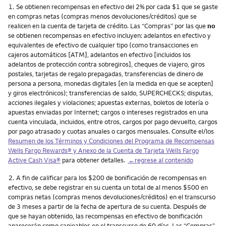
Nota
1.
Se obtienen recompensas en efectivo del 2% por cada $1 que se gaste
en compras netas (compras menos devoluciones/créditos) que se
realicen en la cuenta de tarjeta de crédito. Las “Compras” por las que
no
se obtienen recompensas en efectivo incluyen: adelantos en efectivo y
equivalentes de efectivo de cualquier tipo (como transacciones en
cajeros automáticos [ATM], adelantos en efectivo [incluidos los
adelantos de protección contra sobregiros], cheques de viajero, giros
postales, tarjetas de regalo prepagadas, transferencias de dinero de
persona a persona, monedas digitales [en la medida en que se acepten]
y giros electrónicos); transferencias de saldo, SUPERCHECKS; disputas,
acciones ilegales y violaciones; apuestas externas, boletos de lotería o
apuestas enviadas por Internet; cargos o intereses registrados en una
cuenta vinculada, incluidos, entre otros, cargos por pago devuelto, cargos
por pago atrasado y cuotas anuales o cargos mensuales. Consulte el/los
Resumen de los Términos y Condiciones del Programa de Recompensas
Wells Fargo Rewards
® y Anexo de la Cuenta de Tarjeta
Wells Fargo
Active Cash Visa
®
para obtener detalles.
←regrese al contenido
Nota
2.
A fin de calificar para los $200 de bonificación de recompensas en
efectivo, se debe registrar en su cuenta un total de al menos $500 en
compras netas (compras menos devoluciones/créditos) en el transcurso
de 3 meses a partir de la fecha de apertura de su cuenta. Después de
que se hayan obtenido, las recompensas en efectivo de bonificación
aparecerán como canjeables en el transcurso de 60 días. Las “Compras”