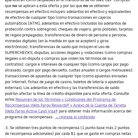
que
no
se aplican a esta oferta y por las que
no
se obtienen
recompensas en efectivo incluyen: adelantos en efectivo y equivalentes
de efectivo de cualquier tipo (como transacciones en cajeros
automáticos [ATM], adelantos en efectivo (incluidos los adelantos de
protección contra sobregiros), cheques de viajero, giros postales, tarjetas
de regalo prepagadas, transferencias de dinero de persona a persona,
monedas digitales (en la medida en que se acepten) y giros
electrónicos); transferencias de saldo que incluyen el uso de
SUPERCHECKS; disputas, acciones ilegales y violaciones (como compras
ilegales o en disputa o compras que violen los términos de sus
contratos); cargos e intereses de cualquier tipo (como cargos por pago
atrasado, cargos por pago devuelto, cuotas anuales o cargos mensuales);
transacciones de apuestas de cualquier tipo (como apuestas enviadas
por Internet, fichas de juego de casino, boletos de lotería o apuestas
externas). Los adelantos en efectivo y las transferencias de saldo
podrían afectar la línea de crédito disponible para esta oferta. Consulte
el/los
Resumen de los Términos y Condiciones del Programa de
Recompensas
Wells Fargo Rewards
® y Anexo de la Cuenta de Tarjeta
Wells Fargo Active Cash Visa
®
para obtener más información acerca del
programa de recompensas.
←regrese al contenido
Nota
3.
Se obtienen tres puntos de recompensa (1 punto base más 2 puntos
de recompensa adicionales) por cada $1 que se gaste en compras netas