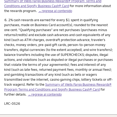
Summary of Wells Fargo Business Rewards® Program Terms and
Conditions and Signify Business Cash® Card
for more information about
the rewards program.
←regrese al contenido
Nota
6.
2% cash rewards are earned for every $1 spent in qualifying
purchases, made on Business Card account(s), rounded to the nearest
one cent. "Qualifying purchases" are net purchases (purchases minus
returns/credits) and exclude cash advances and cash equivalents of any
kind (such as ATM charges, overdraft protection advance, traveler’s
checks, money orders, pre-paid gift cards, person-to-person money
transfers, digital currencies (to the extent accepted), and wire transfers);
balance transfers including the use of SUPERCHECKS; disputes, illegal
actions, and violations (such as disputed or illegal purchases or purchases
that violate the terms of your agreements); fees and interest of any
kind (such as late fees, returned payment fees, monthly or annual fees);
and gambling transactions of any kind (such as bets or wagers
transmitted over the internet, casino gaming chips, lottery tickets or off-
track wagers). Refer to the
Summary of Wells Fargo Business Rewards®
Program Terms and Conditions and Signify Business Cash® Card
for
further details.
←regrese al contenido
LRC-0526