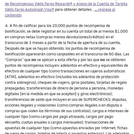
de Recompensas Wells Fargo Rewards® y Anexo de la Cuenta de Tarjeta
Wells Fargo Autograph Visa®
para obtener detalles.
←regrese al
contenido
Nota
4.
A fin de calificar para los 20,000 puntos de recompensa de
bonificación, se debe registrar en su cuenta un total de al menos $1,000
en compras netas (compras menos devoluciones/créditos) en el
transcurso de 3 meses a partir de la fecha de apertura de su cuenta.
Después de que se hayan obtenido, los puntos de recompensa de
bonificación aparecerán como canjeables en el transcurso de 60 días. Las
“Compras” que
no
se aplican a esta oferta y por las que
no
se obtienen
puntos de recompensa incluyen: adelantos en efectivo y equivalentes de
efectivo de cualquier tipo (como transacciones en cajeros automáticos
[ATM], adelantos en efectivo (incluidos los adelantos de protección
contra sobregiros), cheques de viajero, giros postales, tarjetas de regalo
prepagadas, transferencias de dinero de persona a persona, monedas
digitales [en la medida en que se acepten] y giros electrónicos);
transferencias de saldo que incluyen el uso de SUPERCHECKS; disputas,
acciones ilegales y violaciones (como compras ilegales o en disputa o
compras que violen los términos de sus contratos); cargos e intereses de
cualquier tipo (como cargos por pago atrasado, cargos por pago
devuelto, cuotas anuales o cargos mensuales); transacciones de
apuestas de cualquier tipo (como apuestas enviadas por Internet, fichas
de juego de casino, boletos de lotería o apuestas externas). Los adelantos