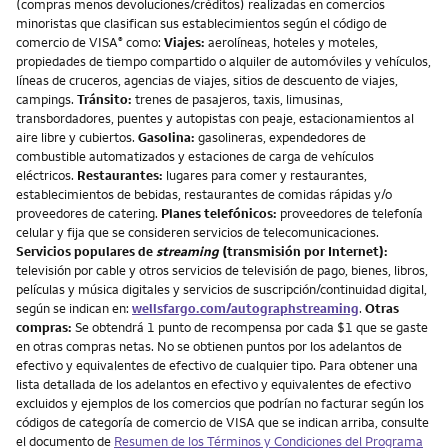
(compras menos devoluciones/créditos) realizadas en comercios
minoristas que clasifican sus establecimientos según el código de
comercio de VISA
como:
Viajes:
aerolíneas, hoteles y moteles,
®
propiedades de tiempo compartido o alquiler de automóviles y vehículos,
líneas de cruceros, agencias de viajes, sitios de descuento de viajes,
campings.
Tránsito:
trenes de pasajeros, taxis, limusinas,
transbordadores, puentes y autopistas con peaje, estacionamientos al
aire libre y cubiertos.
Gasolina:
gasolineras, expendedores de
combustible automatizados y estaciones de carga de vehículos
eléctricos.
Restaurantes:
lugares para comer y restaurantes,
establecimientos de bebidas, restaurantes de comidas rápidas y/o
proveedores de catering.
Planes telefónicos:
proveedores de telefonía
celular y fija que se consideren servicios de telecomunicaciones.
Servicios populares de
streaming
(transmisión por Internet):
televisión por cable y otros servicios de televisión de pago, bienes, libros,
películas y música digitales y servicios de suscripción/continuidad digital,
según se indican en:
wellsfargo.com/autographstreaming
.
Otras
compras:
Se obtendrá 1 punto de recompensa por cada $1 que se gaste
en otras compras netas. No se obtienen puntos por los adelantos de
efectivo y equivalentes de efectivo de cualquier tipo. Para obtener una
lista detallada de los adelantos en efectivo y equivalentes de efectivo
excluidos y ejemplos de los comercios que podrían no facturar según los
códigos de categoría de comercio de VISA que se indican arriba, consulte
el documento de
Resumen de los Términos y Condiciones del Programa