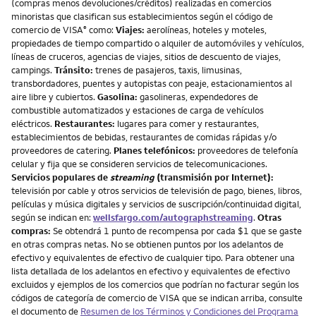
(compras menos devoluciones/créditos) realizadas en comercios
minoristas que clasifican sus establecimientos según el código de
comercio de VISA
como:
Viajes:
aerolíneas, hoteles y moteles,
®
propiedades de tiempo compartido o alquiler de automóviles y vehículos,
líneas de cruceros, agencias de viajes, sitios de descuento de viajes,
campings.
Tránsito:
trenes de pasajeros, taxis, limusinas,
transbordadores, puentes y autopistas con peaje, estacionamientos al
aire libre y cubiertos.
Gasolina:
gasolineras, expendedores de
combustible automatizados y estaciones de carga de vehículos
eléctricos.
Restaurantes:
lugares para comer y restaurantes,
establecimientos de bebidas, restaurantes de comidas rápidas y/o
proveedores de catering.
Planes telefónicos:
proveedores de telefonía
celular y fija que se consideren servicios de telecomunicaciones.
Servicios populares de
streaming
(transmisión por Internet):
televisión por cable y otros servicios de televisión de pago, bienes, libros,
películas y música digitales y servicios de suscripción/continuidad digital,
según se indican en:
wellsfargo.com/autographstreaming
.
Otras
compras:
Se obtendrá 1 punto de recompensa por cada $1 que se gaste
en otras compras netas. No se obtienen puntos por los adelantos de
efectivo y equivalentes de efectivo de cualquier tipo. Para obtener una
lista detallada de los adelantos en efectivo y equivalentes de efectivo
excluidos y ejemplos de los comercios que podrían no facturar según los
códigos de categoría de comercio de VISA que se indican arriba, consulte
el documento de
Resumen de los Términos y Condiciones del Programa