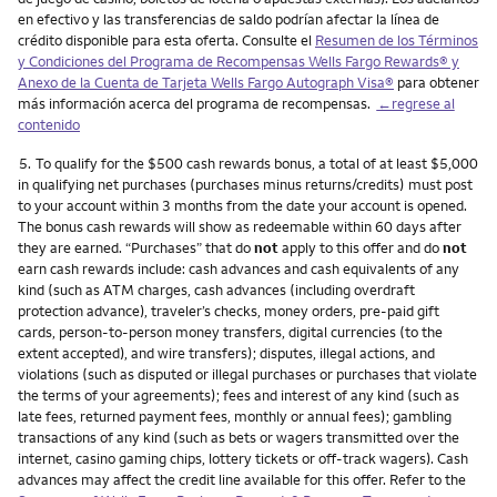
en efectivo y las transferencias de saldo podrían afectar la línea de
crédito disponible para esta oferta. Consulte el
Resumen de los Términos
y Condiciones del Programa de Recompensas Wells Fargo Rewards® y
Anexo de la Cuenta de Tarjeta Wells Fargo Autograph Visa®
para obtener
más información acerca del programa de recompensas.
←regrese al
contenido
Nota
5.
To qualify for the $500 cash rewards bonus, a total of at least $5,000
in qualifying net purchases (purchases minus returns/credits) must post
to your account within 3 months from the date your account is opened.
The bonus cash rewards will show as redeemable within 60 days after
they are earned. “Purchases” that do
not
apply to this offer and do
not
earn cash rewards include: cash advances and cash equivalents of any
kind (such as ATM charges, cash advances (including overdraft
protection advance), traveler’s checks, money orders, pre-paid gift
cards, person-to-person money transfers, digital currencies (to the
extent accepted), and wire transfers); disputes, illegal actions, and
violations (such as disputed or illegal purchases or purchases that violate
the terms of your agreements); fees and interest of any kind (such as
late fees, returned payment fees, monthly or annual fees); gambling
transactions of any kind (such as bets or wagers transmitted over the
internet, casino gaming chips, lottery tickets or off-track wagers). Cash
advances may affect the credit line available for this offer. Refer to the