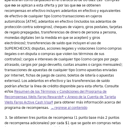
que
no
se aplican a esta oferta y por las que
no
se obtienen
recompensas en efectivo incluyen: adelantos en efectivo y equivalentes
de efectivo de cualquier tipo (como transacciones en cajeros
automáticos [ATM], adelantos en efectivo (incluidos los adelantos de
protección contra sobregiros), cheques de viajero, giros postales, tarjetas
de regalo prepagadas, transferencias de dinero de persona a persona,
monedas digitales (en la medida en que se acepten) y giros
electrónicos); transferencias de saldo que incluyen el uso de
SUPERCHECKS; disputas, acciones ilegales y violaciones (como compras
ilegales o en disputa o compras que violen los términos de sus
contratos); cargos e intereses de cualquier tipo (como cargos por pago
atrasado, cargos por pago devuelto, cuotas anuales o cargos mensuales);
transacciones de apuestas de cualquier tipo (como apuestas enviadas
por Internet, fichas de juego de casino, boletos de lotería o apuestas
externas). Los adelantos en efectivo y las transferencias de saldo
podrían afectar la línea de crédito disponible para esta oferta. Consulte
el/los
Resumen de los Términos y Condiciones del Programa de
Recompensas
Wells Fargo Rewards
® y Anexo de la Cuenta de Tarjeta
Wells Fargo Active Cash Visa
®
para obtener más información acerca del
programa de recompensas.
←regrese al contenido
Nota
3.
Se obtienen tres puntos de recompensa (1 punto base más 2 puntos
de recompensa adicionales) por cada $1 que se gaste en compras netas