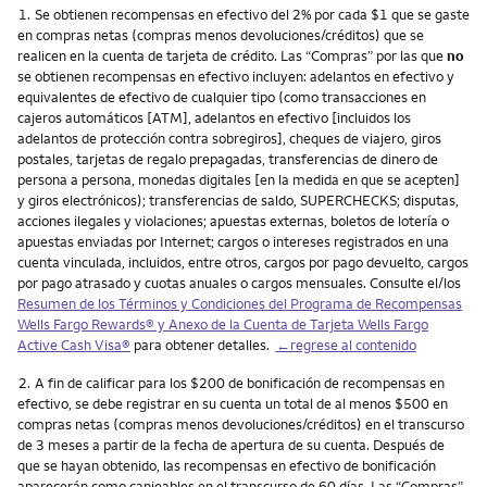
Nota
1.
Se obtienen recompensas en efectivo del 2% por cada $1 que se gaste
en compras netas (compras menos devoluciones/créditos) que se
realicen en la cuenta de tarjeta de crédito. Las “Compras” por las que
no
se obtienen recompensas en efectivo incluyen: adelantos en efectivo y
equivalentes de efectivo de cualquier tipo (como transacciones en
cajeros automáticos [ATM], adelantos en efectivo [incluidos los
adelantos de protección contra sobregiros], cheques de viajero, giros
postales, tarjetas de regalo prepagadas, transferencias de dinero de
persona a persona, monedas digitales [en la medida en que se acepten]
y giros electrónicos); transferencias de saldo, SUPERCHECKS; disputas,
acciones ilegales y violaciones; apuestas externas, boletos de lotería o
apuestas enviadas por Internet; cargos o intereses registrados en una
cuenta vinculada, incluidos, entre otros, cargos por pago devuelto, cargos
por pago atrasado y cuotas anuales o cargos mensuales. Consulte el/los
Resumen de los Términos y Condiciones del Programa de Recompensas
Wells Fargo Rewards
® y Anexo de la Cuenta de Tarjeta
Wells Fargo
Active Cash Visa
®
para obtener detalles.
←regrese al contenido
Nota
2.
A fin de calificar para los $200 de bonificación de recompensas en
efectivo, se debe registrar en su cuenta un total de al menos $500 en
compras netas (compras menos devoluciones/créditos) en el transcurso
de 3 meses a partir de la fecha de apertura de su cuenta. Después de
que se hayan obtenido, las recompensas en efectivo de bonificación
aparecerán como canjeables en el transcurso de 60 días. Las “Compras”