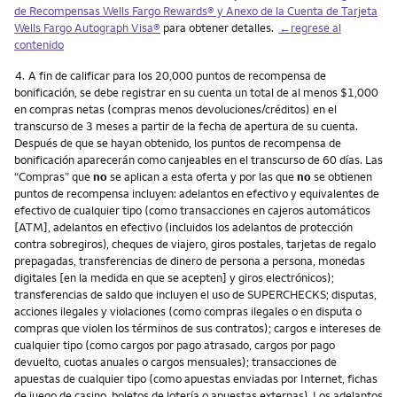
de Recompensas Wells Fargo Rewards® y Anexo de la Cuenta de Tarjeta
Wells Fargo Autograph Visa®
para obtener detalles.
←regrese al
contenido
Nota
4.
A fin de calificar para los 20,000 puntos de recompensa de
bonificación, se debe registrar en su cuenta un total de al menos $1,000
en compras netas (compras menos devoluciones/créditos) en el
transcurso de 3 meses a partir de la fecha de apertura de su cuenta.
Después de que se hayan obtenido, los puntos de recompensa de
bonificación aparecerán como canjeables en el transcurso de 60 días. Las
“Compras” que
no
se aplican a esta oferta y por las que
no
se obtienen
puntos de recompensa incluyen: adelantos en efectivo y equivalentes de
efectivo de cualquier tipo (como transacciones en cajeros automáticos
[ATM], adelantos en efectivo (incluidos los adelantos de protección
contra sobregiros), cheques de viajero, giros postales, tarjetas de regalo
prepagadas, transferencias de dinero de persona a persona, monedas
digitales [en la medida en que se acepten] y giros electrónicos);
transferencias de saldo que incluyen el uso de SUPERCHECKS; disputas,
acciones ilegales y violaciones (como compras ilegales o en disputa o
compras que violen los términos de sus contratos); cargos e intereses de
cualquier tipo (como cargos por pago atrasado, cargos por pago
devuelto, cuotas anuales o cargos mensuales); transacciones de
apuestas de cualquier tipo (como apuestas enviadas por Internet, fichas
de juego de casino, boletos de lotería o apuestas externas). Los adelantos