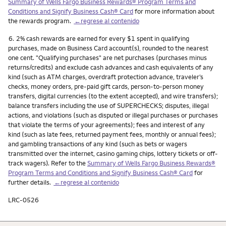
Summary of Wells Fargo Business Rewards® Program Terms and
Conditions and Signify Business Cash® Card
for more information about
the rewards program.
←regrese al contenido
Nota
6.
2% cash rewards are earned for every $1 spent in qualifying
purchases, made on Business Card account(s), rounded to the nearest
one cent. "Qualifying purchases" are net purchases (purchases minus
returns/credits) and exclude cash advances and cash equivalents of any
kind (such as ATM charges, overdraft protection advance, traveler’s
checks, money orders, pre-paid gift cards, person-to-person money
transfers, digital currencies (to the extent accepted), and wire transfers);
balance transfers including the use of SUPERCHECKS; disputes, illegal
actions, and violations (such as disputed or illegal purchases or purchases
that violate the terms of your agreements); fees and interest of any
kind (such as late fees, returned payment fees, monthly or annual fees);
and gambling transactions of any kind (such as bets or wagers
transmitted over the internet, casino gaming chips, lottery tickets or off-
track wagers). Refer to the
Summary of Wells Fargo Business Rewards®
Program Terms and Conditions and Signify Business Cash® Card
for
further details.
←regrese al contenido
LRC-0526