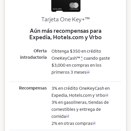
trademark
Tarjeta One Key+
™
Aún más recompensas para
Expedia, Hotels.com y Vrbo
Oferta
Obtenga $350 en crédito
introductoria
OneKeyCash™
*
cuando gaste
$3,000 en compras en los
primeros 3 meses
12
Recompensas
3% en crédito OneKeyCash en
Expedia, Hotels.com y Vrbo
13
3% en gasolineras, tiendas de
comestibles y entrega de
comida
13
2% en otras compras
13