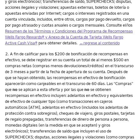
y giros electrónicos); transferencias de saldo, SUPERCHECKS; disputas,
acciones ilegales y violaciones; apuestas externas, boletos de lotería o
apuestas enviadas por Internet; cargos o intereses registrados en una
cuenta vinculada, incluidos, entre otros, cargos por pago devuelto, cargos
por pago atrasado y cuotas anuales o cargos mensuales. Consulte el/los
Resumen de los Términos y Condiciones del Programa de Recompensas
Wells Fargo Rewards
® y Anexo de la Cuenta de Tarjeta
Wells Fargo
Active Cash Visa
®
para obtener detalles.
←regrese al contenido
Nota
2.
A fin de calificar para los $200 de bonificación de recompensas en
efectivo, se debe registrar en su cuenta un total de al menos $500 en
compras netas (compras menos devoluciones/créditos) en el transcurso
de 3 meses a partir de la fecha de apertura de su cuenta. Después de
que se hayan obtenido, las recompensas en efectivo de bonificación
aparecerán como canjeables en el transcurso de 60 días. Las “Compras”
que
no
se aplican a esta oferta y por las que
no
se obtienen
recompensas en efectivo incluyen: adelantos en efectivo y equivalentes
de efectivo de cualquier tipo (como transacciones en cajeros
automáticos [ATM], adelantos en efectivo (incluidos los adelantos de
protección contra sobregiros), cheques de viajero, giros postales, tarjetas
de regalo prepagadas, transferencias de dinero de persona a persona,
monedas digitales (en la medida en que se acepten) y giros
electrónicos); transferencias de saldo que incluyen el uso de
SUPERCHECKS; disputas, acciones ilegales y violaciones (como compras