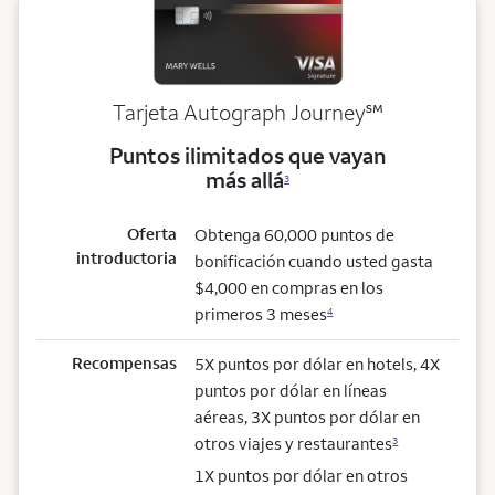
service mark
Tarjeta Autograph Journey
℠
Puntos ilimitados que vayan
más allá
3
Oferta
Obtenga 60,000 puntos de
introductoria
bonificación cuando usted gasta
$4,000 en compras en los
primeros 3 meses
4
Recompensas
5X puntos por dólar en hotels, 4X
puntos por dólar en líneas
aéreas, 3X puntos por dólar en
otros viajes y restaurantes
3
1X puntos por dólar en otros