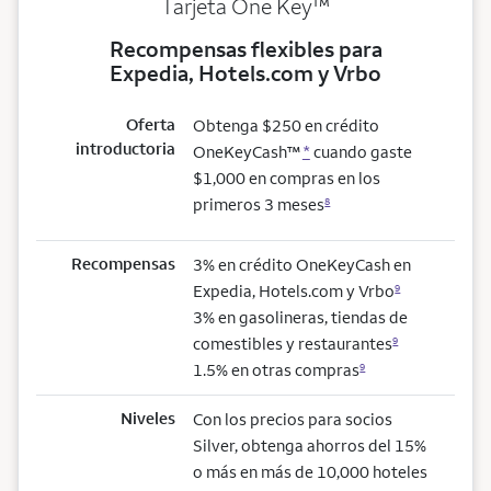
trademark
Tarjeta One Key
™
Recompensas flexibles para
Expedia, Hotels.com y Vrbo
Oferta
Obtenga $250 en crédito
introductoria
OneKeyCash™
*
cuando gaste
$1,000 en compras en los
primeros 3 meses
8
Recompensas
3% en crédito OneKeyCash en
Expedia, Hotels.com y Vrbo
9
3% en gasolineras, tiendas de
comestibles y restaurantes
9
1.5% en otras compras
9
Niveles
Con los precios para socios
Silver, obtenga ahorros del 15%
o más en más de 10,000 hoteles