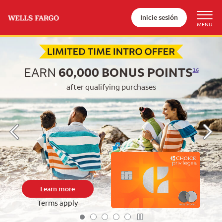
Inicie sesión
Begin item #1 of 5
EARN
60,000
BONUS POINTS
16
after qualifying purchases
Learn more
Terms apply