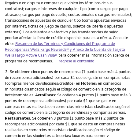
ilegales o en disputa o compras que violen los términos de sus
contratos); cargos e intereses de cualquier tipo (como cargos por pago
atrasado, cargos por pago devuelto, cuotas anuales o cargos mensuales);
transacciones de apuestas de cualquier tipo (como apuestas enviadas
por Internet, fichas de juego de casino, boletos de lotería o apuestas
externas). Los adelantos en efectivo y las transferencias de saldo
podrían afectar la línea de crédito disponible para esta oferta. Consulte
el/los
Resumen de los Términos y Condiciones del Programa de
Recompensas
Wells Fargo Rewards
® y Anexo de la Cuenta de Tarjeta
Wells Fargo Active Cash Visa
®
para obtener más información acerca del
programa de recompensas.
←regrese al contenido
Nota
3.
Se obtienen cinco puntos de recompensa (1 punto base más 4 puntos
de recompensa adicionales) por cada $1 que se gaste en compras netas
(compras menos devoluciones/créditos) en
Hoteles:
en comercios
minoristas clasificados según el código de comercio en la categoría de
hoteles/moteles.
Aerolíneas:
Se obtienen 4 puntos (1 punto base más 3
puntos de recompensa adicionales) por cada $1 que se gaste en
compras netas realizadas en comercios minoristas clasificados según el
código de comercio en la categoría de aerolíneas y compañías aéreas.
Restaurantes:
Se obtienen 3 puntos (1 punto base más 2 puntos de
recompensa adicionales) por cada $1 que se gaste en compras netas
realizadas en comercios minoristas clasificados según el código de
comercio en las siguientes categorías: lugares para comer y