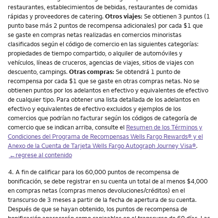
restaurantes, establecimientos de bebidas, restaurantes de comidas
rápidas y proveedores de catering.
Otros viajes:
Se obtienen 3 puntos (1
punto base más 2 puntos de recompensa adicionales) por cada $1 que
se gaste en compras netas realizadas en comercios minoristas
clasificados según el código de comercio en las siguientes categorías:
propiedades de tiempo compartido, o alquiler de automóviles y
vehículos, líneas de cruceros, agencias de viajes, sitios de viajes con
descuento, campings.
Otras compras:
Se obtendrá 1 punto de
recompensa por cada $1 que se gaste en otras compras netas. No se
obtienen puntos por los adelantos en efectivo y equivalentes de efectivo
de cualquier tipo. Para obtener una lista detallada de los adelantos en
efectivo y equivalentes de efectivo excluidos y ejemplos de los
comercios que podrían no facturar según los códigos de categoría de
comercio que se indican arriba, consulte el
Resumen de los Términos y
Condiciones del Programa de Recompensas Wells Fargo Rewards® y el
Anexo de la Cuenta de Tarjeta Wells Fargo Autograph Journey Visa®
.
←regrese al contenido
Nota
4.
A fin de calificar para los 60,000 puntos de recompensa de
bonificación, se debe registrar en su cuenta un total de al menos $4,000
en compras netas (compras menos devoluciones/créditos) en el
transcurso de 3 meses a partir de la fecha de apertura de su cuenta.
Después de que se hayan obtenido, los puntos de recompensa de
bonificación aparecerán como canjeables en el transcurso de 60 días. Las