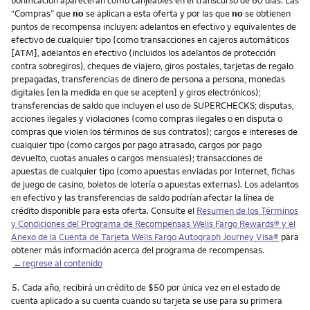
“Compras” que
no
se aplican a esta oferta y por las que
no
se obtienen
puntos de recompensa incluyen: adelantos en efectivo y equivalentes de
efectivo de cualquier tipo (como transacciones en cajeros automáticos
[ATM], adelantos en efectivo (incluidos los adelantos de protección
contra sobregiros), cheques de viajero, giros postales, tarjetas de regalo
prepagadas, transferencias de dinero de persona a persona, monedas
digitales [en la medida en que se acepten] y giros electrónicos);
transferencias de saldo que incluyen el uso de SUPERCHECKS; disputas,
acciones ilegales y violaciones (como compras ilegales o en disputa o
compras que violen los términos de sus contratos); cargos e intereses de
cualquier tipo (como cargos por pago atrasado, cargos por pago
devuelto, cuotas anuales o cargos mensuales); transacciones de
apuestas de cualquier tipo (como apuestas enviadas por Internet, fichas
de juego de casino, boletos de lotería o apuestas externas). Los adelantos
en efectivo y las transferencias de saldo podrían afectar la línea de
crédito disponible para esta oferta. Consulte el
Resumen de los Términos
y Condiciones del Programa de Recompensas Wells Fargo Rewards® y el
Anexo de la Cuenta de Tarjeta Wells Fargo Autograph Journey Visa®
para
obtener más información acerca del programa de recompensas.
←regrese al contenido
Nota
5.
Cada año, recibirá un crédito de $50 por única vez en el estado de
cuenta aplicado a su cuenta cuando su tarjeta se use para su primera