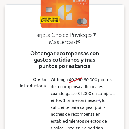
Tarjeta Choice Privileges®
Mastercard®
Obtenga recompensas con
gastos cotidianos y más
puntos por estancia
Oferta
old bonus
new bonus
Obtenga
40,000
60,000
puntos
introductoria
de recompensa adicionales
cuando gaste $1,000 en compras
en los 3 primeros meses
, lo
16
suficiente para canjear por 7
noches de recompensa en
establecimientos selectos de
Choice Hotels®. Se podrían