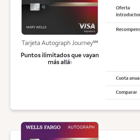
Oferta
introducto
Recompen
service mark
Tarjeta Autograph Journey
℠
Puntos ilimitados que vayan
más allá
3
Cuota anua
Comparar