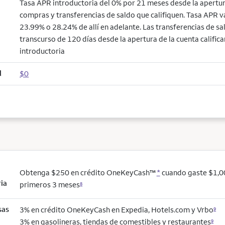
Tasa APR introductoria del 0% por 21 meses desde la apertur
compras y transferencias de saldo que califiquen. Tasa APR v
23.99% o 28.24% de allí en adelante. Las transferencias de sal
transcurso de 120 días desde la apertura de la cuenta califica
introductoria
l
$0
Obtenga $250 en crédito OneKeyCash™
*
cuando gaste $1,0
ria
primeros 3 meses
8
sas
3% en crédito OneKeyCash en Expedia, Hotels.com y Vrbo
9
3% en gasolineras, tiendas de comestibles y restaurantes
9