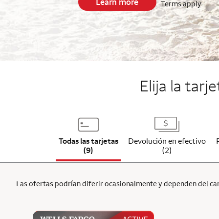
Learn more
Terms apply
End item #1 of 5
Elija la tar
Todas las tarjetas
Devolución en efectivo
(9)
(2)
Las ofertas podrían diferir ocasionalmente y dependen del cana