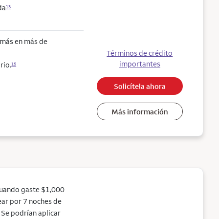
da
13
o más en más de
Términos de crédito
importantes
rio.
15
Solicítela ahora
Más información
cuando gaste $1,000
jear por 7 noches de
Se podrían aplicar