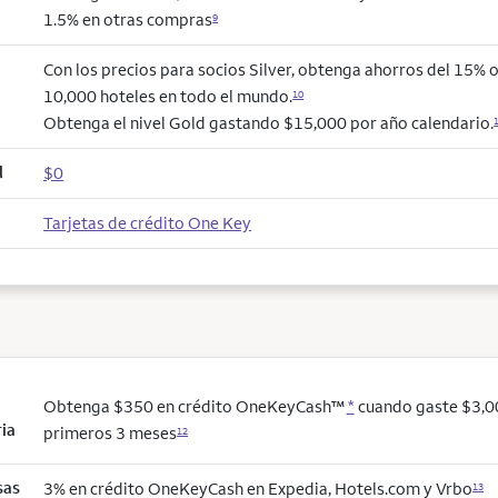
1.5% en otras compras
9
Con los precios para socios Silver, obtenga ahorros del 15% 
10,000 hoteles en todo el mundo.
10
Obtenga el nivel Gold gastando $15,000 por año calendario.
l
$0
Tarjetas de crédito One Key
Obtenga $350 en crédito OneKeyCash™
*
cuando gaste $3,0
ria
primeros 3 meses
12
sas
3% en crédito OneKeyCash en Expedia, Hotels.com y Vrbo
13