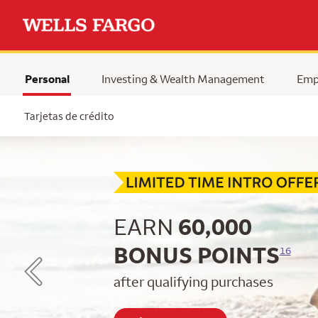
Personal
Investing & Wealth Management
Emp
Tarjetas de crédito
Begin item #1 of 5
EARN
60,000
BONUS POINTS
16
after qualifying purchases