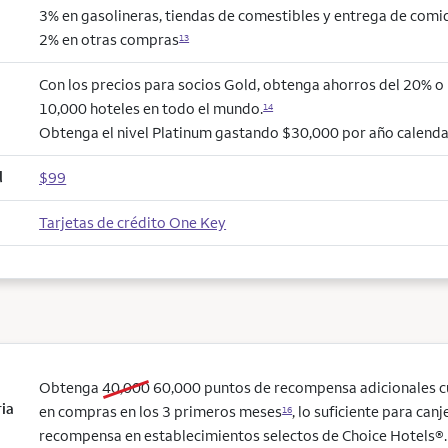
3% en gasolineras, tiendas de comestibles y entrega de comi
2% en otras compras
13
Con los precios para socios Gold, obtenga ahorros del 20% 
10,000 hoteles en todo el mundo.
14
Obtenga el nivel Platinum gastando $30,000 por año calenda
l
$99
Tarjetas de crédito One Key
old bonus
new bonus
Obtenga
40,000
60,000
puntos de recompensa adicionales 
ria
en compras en los 3 primeros meses
, lo suficiente para can
16
recompensa en establecimientos selectos de Choice Hotels®. 