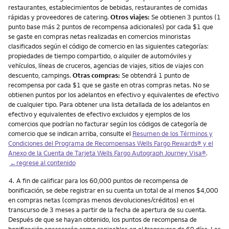
restaurantes, establecimientos de bebidas, restaurantes de comidas
rápidas y proveedores de catering.
Otros viajes:
Se obtienen 3 puntos (1
punto base más 2 puntos de recompensa adicionales) por cada $1 que
se gaste en compras netas realizadas en comercios minoristas
clasificados según el código de comercio en las siguientes categorías:
propiedades de tiempo compartido, o alquiler de automóviles y
vehículos, líneas de cruceros, agencias de viajes, sitios de viajes con
descuento, campings.
Otras compras:
Se obtendrá 1 punto de
recompensa por cada $1 que se gaste en otras compras netas. No se
obtienen puntos por los adelantos en efectivo y equivalentes de efectivo
de cualquier tipo. Para obtener una lista detallada de los adelantos en
efectivo y equivalentes de efectivo excluidos y ejemplos de los
comercios que podrían no facturar según los códigos de categoría de
comercio que se indican arriba, consulte el
Resumen de los Términos y
Condiciones del Programa de Recompensas Wells Fargo Rewards® y el
Anexo de la Cuenta de Tarjeta Wells Fargo Autograph Journey Visa®
.
←regrese al contenido
Nota
4.
A fin de calificar para los 60,000 puntos de recompensa de
bonificación, se debe registrar en su cuenta un total de al menos $4,000
en compras netas (compras menos devoluciones/créditos) en el
transcurso de 3 meses a partir de la fecha de apertura de su cuenta.
Después de que se hayan obtenido, los puntos de recompensa de
bonificación aparecerán como canjeables en el transcurso de 60 días. Las