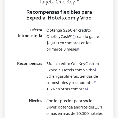
trademark
Tarjeta One Key
™
Recompensas flexibles para
Expedia, Hotels.com y Vrbo
Oferta
Obtenga $250 en crédito
introductoria
OneKeyCash™
*
cuando gaste
$1,000 en compras en los
primeros 3 meses
8
Recompensas
3% en crédito OneKeyCash en
Expedia, Hotels.com y Vrbo
9
3% en gasolineras, tiendas de
comestibles y restaurantes
9
1.5% en otras compras
9
Niveles
Con los precios para socios
Silver, obtenga ahorros del 15%
o más en más de 10,000 hoteles