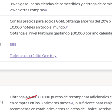
3% en gasolineras, tiendas de comestibles y entrega de comi
2% en otras compras
13
Con los precios para socios Gold, obtenga ahorros del 20% 
10,000 hoteles en todo el mundo.
14
Obtenga el nivel Platinum gastando $30,000 por año calenda
l
$99
Tarjetas de crédito One Key
old bonus
new bonus
Obtenga
40,000
60,000
puntos de recompensa adicionales 
ria
en compras en los 3 primeros meses
, lo suficiente para can
16
recompensa en establecimientos selectos de Choice Hotels®. 