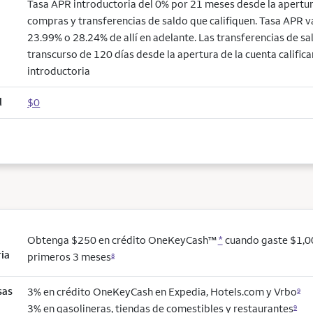
Tasa APR introductoria del 0% por 21 meses desde la apertur
compras y transferencias de saldo que califiquen. Tasa APR v
23.99% o 28.24% de allí en adelante. Las transferencias de sal
transcurso de 120 días desde la apertura de la cuenta califica
introductoria
l
$0
Obtenga $250 en crédito OneKeyCash™
*
cuando gaste $1,0
ria
primeros 3 meses
8
sas
3% en crédito OneKeyCash en Expedia, Hotels.com y Vrbo
9
3% en gasolineras, tiendas de comestibles y restaurantes
9