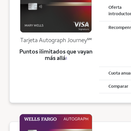
Oferta
introducto
Recompen
service mark
Tarjeta Autograph Journey
℠
Puntos ilimitados que vayan
más allá
3
Cuota anua
Comparar