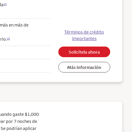
da
13
o más en más de
Términos de crédito
importantes
rio.
15
Solicítela ahora
Más información
cuando gaste $1,000
jear por 7 noches de
Se podrían aplicar