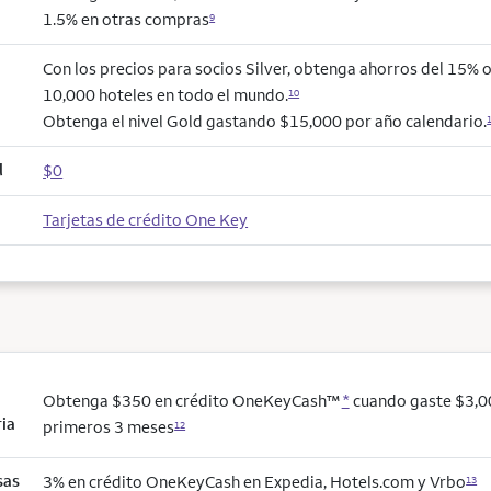
1.5% en otras compras
9
Con los precios para socios Silver, obtenga ahorros del 15% 
10,000 hoteles en todo el mundo.
10
Obtenga el nivel Gold gastando $15,000 por año calendario.
l
$0
Tarjetas de crédito One Key
Obtenga $350 en crédito OneKeyCash™
*
cuando gaste $3,0
ria
primeros 3 meses
12
sas
3% en crédito OneKeyCash en Expedia, Hotels.com y Vrbo
13