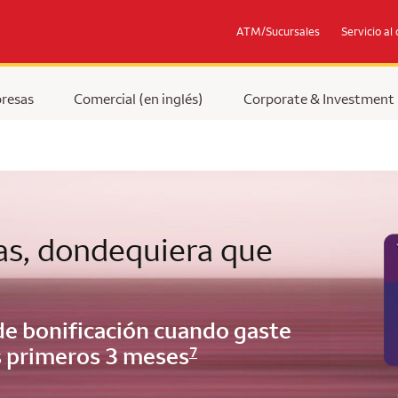
ATM/Sucursales
Servicio al 
resas
Comercial (en inglés)
Corporate & Investment
s, dondequiera que
e bonificación cuando gaste
s primeros 3 meses
7