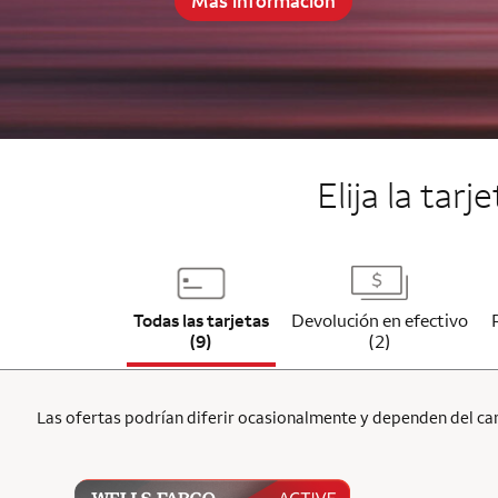
Más información
End item #2 of 5
Elija la tar
Todas las tarjetas
Devolución en efectivo
(9)
(2)
Las ofertas podrían diferir ocasionalmente y dependen del cana