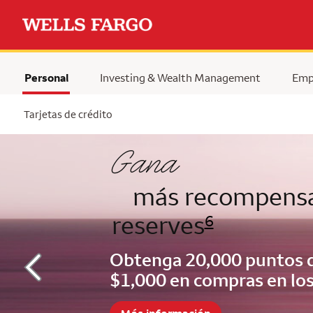
Personal
Investing & Wealth Management
Emp
Tarjetas de crédito
Begin item #2 of 5
Gana
más recompensa
reserves
6
Obtenga 20,000 puntos d
$1,000 en compras en lo