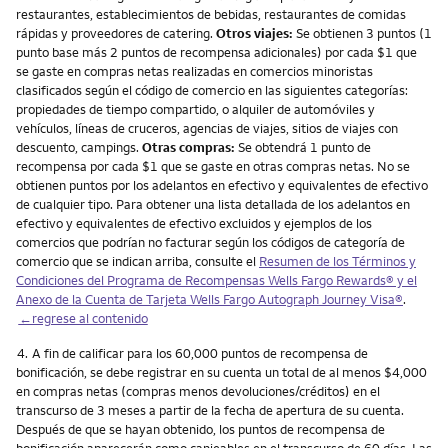
restaurantes, establecimientos de bebidas, restaurantes de comidas
rápidas y proveedores de catering.
Otros viajes:
Se obtienen 3 puntos (1
punto base más 2 puntos de recompensa adicionales) por cada $1 que
se gaste en compras netas realizadas en comercios minoristas
clasificados según el código de comercio en las siguientes categorías:
propiedades de tiempo compartido, o alquiler de automóviles y
vehículos, líneas de cruceros, agencias de viajes, sitios de viajes con
descuento, campings.
Otras compras:
Se obtendrá 1 punto de
recompensa por cada $1 que se gaste en otras compras netas. No se
obtienen puntos por los adelantos en efectivo y equivalentes de efectivo
de cualquier tipo. Para obtener una lista detallada de los adelantos en
efectivo y equivalentes de efectivo excluidos y ejemplos de los
comercios que podrían no facturar según los códigos de categoría de
comercio que se indican arriba, consulte el
Resumen de los Términos y
Condiciones del Programa de Recompensas Wells Fargo Rewards® y el
Anexo de la Cuenta de Tarjeta Wells Fargo Autograph Journey Visa®
.
←regrese al contenido
Nota
4.
A fin de calificar para los 60,000 puntos de recompensa de
bonificación, se debe registrar en su cuenta un total de al menos $4,000
en compras netas (compras menos devoluciones/créditos) en el
transcurso de 3 meses a partir de la fecha de apertura de su cuenta.
Después de que se hayan obtenido, los puntos de recompensa de
bonificación aparecerán como canjeables en el transcurso de 60 días. Las