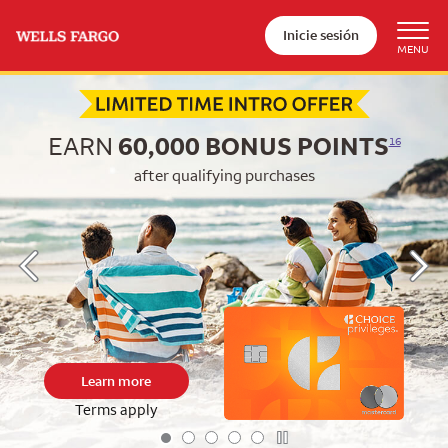
Inicie sesión
Begin item #1 of 5
EARN
60,000
BONUS POINTS
16
after qualifying purchases
Learn more
Terms apply