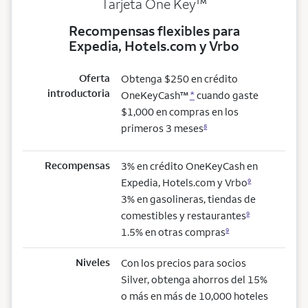
trademark
Tarjeta One Key
™
Recompensas flexibles para
Expedia, Hotels.com y Vrbo
Oferta
Obtenga $250 en crédito
introductoria
OneKeyCash™
*
cuando gaste
$1,000 en compras en los
primeros 3 meses
8
Recompensas
3% en crédito OneKeyCash en
Expedia, Hotels.com y Vrbo
9
3% en gasolineras, tiendas de
comestibles y restaurantes
9
1.5% en otras compras
9
Niveles
Con los precios para socios
Silver, obtenga ahorros del 15%
o más en más de 10,000 hoteles