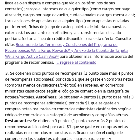
ilegales o en disputa o compras que violen los términos de sus
contratos); cargos e intereses de cualquier tipo (como cargos por pago
atrasado, cargos por pago devuelto, cuotas anuales o cargos mensuales);
transacciones de apuestas de cualquier tipo (como apuestas enviadas
por Internet, fichas de juego de casino, boletos de lotería o apuestas
externas). Los adelantos en efectivo y las transferencias de saldo
podrían afectar la línea de crédito disponible para esta oferta. Consulte
el/los
Resumen de los Términos y Condiciones del Programa de
Recompensas
Wells Fargo Rewards
® y Anexo de la Cuenta de Tarjeta
Wells Fargo Active Cash Visa
®
para obtener más información acerca del
programa de recompensas.
←regrese al contenido
Nota
3.
Se obtienen cinco puntos de recompensa (1 punto base más 4 puntos
de recompensa adicionales) por cada $1 que se gaste en compras netas
(compras menos devoluciones/créditos) en
Hoteles:
en comercios
minoristas clasificados según el código de comercio en la categoría de
hoteles/moteles.
Aerolíneas:
Se obtienen 4 puntos (1 punto base más 3
puntos de recompensa adicionales) por cada $1 que se gaste en
compras netas realizadas en comercios minoristas clasificados según el
código de comercio en la categoría de aerolíneas y compañías aéreas.
Restaurantes:
Se obtienen 3 puntos (1 punto base más 2 puntos de
recompensa adicionales) por cada $1 que se gaste en compras netas
realizadas en comercios minoristas clasificados según el código de
comercio en las siguientes categorías: lugares para comer y