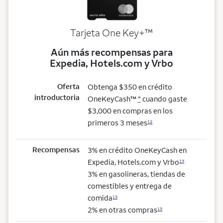
trademark
Tarjeta One Key+
™
Aún más recompensas para
Expedia, Hotels.com y Vrbo
Oferta
Obtenga $350 en crédito
introductoria
OneKeyCash™
*
cuando gaste
$3,000 en compras en los
primeros 3 meses
12
Recompensas
3% en crédito OneKeyCash en
Expedia, Hotels.com y Vrbo
13
3% en gasolineras, tiendas de
comestibles y entrega de
comida
13
2% en otras compras
13