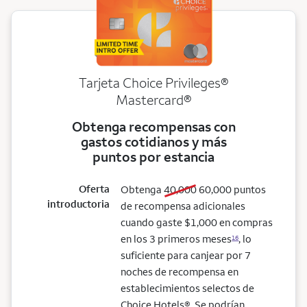
Tarjeta Choice Privileges®
Mastercard®
Obtenga recompensas con
gastos cotidianos y más
puntos por estancia
Oferta
old bonus
new bonus
Obtenga
40,000
60,000
puntos
introductoria
de recompensa adicionales
cuando gaste $1,000 en compras
en los 3 primeros meses
, lo
16
suficiente para canjear por 7
noches de recompensa en
establecimientos selectos de
Choice Hotels®. Se podrían