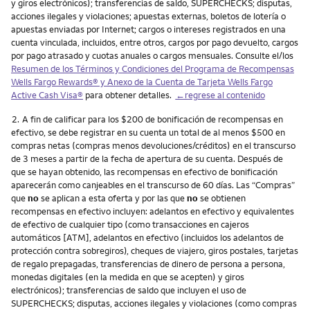
y giros electrónicos); transferencias de saldo, SUPERCHECKS; disputas,
acciones ilegales y violaciones; apuestas externas, boletos de lotería o
apuestas enviadas por Internet; cargos o intereses registrados en una
cuenta vinculada, incluidos, entre otros, cargos por pago devuelto, cargos
por pago atrasado y cuotas anuales o cargos mensuales. Consulte el/los
Resumen de los Términos y Condiciones del Programa de Recompensas
Wells Fargo Rewards
® y Anexo de la Cuenta de Tarjeta
Wells Fargo
Active Cash Visa
®
para obtener detalles.
←regrese al contenido
Nota
2.
A fin de calificar para los $200 de bonificación de recompensas en
efectivo, se debe registrar en su cuenta un total de al menos $500 en
compras netas (compras menos devoluciones/créditos) en el transcurso
de 3 meses a partir de la fecha de apertura de su cuenta. Después de
que se hayan obtenido, las recompensas en efectivo de bonificación
aparecerán como canjeables en el transcurso de 60 días. Las “Compras”
que
no
se aplican a esta oferta y por las que
no
se obtienen
recompensas en efectivo incluyen: adelantos en efectivo y equivalentes
de efectivo de cualquier tipo (como transacciones en cajeros
automáticos [ATM], adelantos en efectivo (incluidos los adelantos de
protección contra sobregiros), cheques de viajero, giros postales, tarjetas
de regalo prepagadas, transferencias de dinero de persona a persona,
monedas digitales (en la medida en que se acepten) y giros
electrónicos); transferencias de saldo que incluyen el uso de
SUPERCHECKS; disputas, acciones ilegales y violaciones (como compras