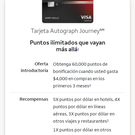
service mark
Tarjeta Autograph Journey
℠
Puntos ilimitados que vayan
más allá
3
Oferta
Obtenga 60,000 puntos de
introductoria
bonificación cuando usted gasta
$4,000 en compras en los
primeros 3 meses
4
Recompensas
5X puntos por dólar en hotels, 4X
puntos por dólar en líneas
aéreas, 3X puntos por dólar en
otros viajes y restaurantes
3
1X puntos por dólar en otros