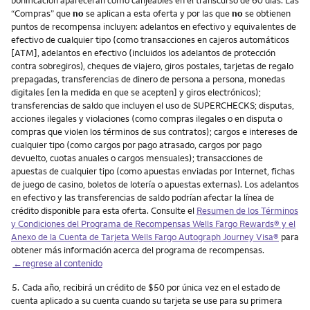
“Compras” que
no
se aplican a esta oferta y por las que
no
se obtienen
puntos de recompensa incluyen: adelantos en efectivo y equivalentes de
efectivo de cualquier tipo (como transacciones en cajeros automáticos
[ATM], adelantos en efectivo (incluidos los adelantos de protección
contra sobregiros), cheques de viajero, giros postales, tarjetas de regalo
prepagadas, transferencias de dinero de persona a persona, monedas
digitales [en la medida en que se acepten] y giros electrónicos);
transferencias de saldo que incluyen el uso de SUPERCHECKS; disputas,
acciones ilegales y violaciones (como compras ilegales o en disputa o
compras que violen los términos de sus contratos); cargos e intereses de
cualquier tipo (como cargos por pago atrasado, cargos por pago
devuelto, cuotas anuales o cargos mensuales); transacciones de
apuestas de cualquier tipo (como apuestas enviadas por Internet, fichas
de juego de casino, boletos de lotería o apuestas externas). Los adelantos
en efectivo y las transferencias de saldo podrían afectar la línea de
crédito disponible para esta oferta. Consulte el
Resumen de los Términos
y Condiciones del Programa de Recompensas Wells Fargo Rewards® y el
Anexo de la Cuenta de Tarjeta Wells Fargo Autograph Journey Visa®
para
obtener más información acerca del programa de recompensas.
←regrese al contenido
Nota
5.
Cada año, recibirá un crédito de $50 por única vez en el estado de
cuenta aplicado a su cuenta cuando su tarjeta se use para su primera