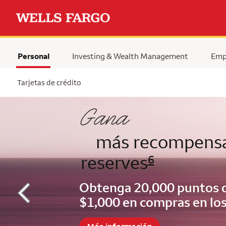
Personal
Investing & Wealth Management
Emp
Tarjetas de crédito
Begin item #2 of 5
Gana
más recompensa
reserves
6
Obtenga 20,000 puntos d
$1,000 en compras en lo