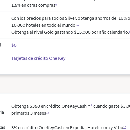
1.5% en otras compras
9
Con los precios para socios Silver, obtenga ahorros del 15% 
10,000 hoteles en todo el mundo.
10
Obtenga el nivel Gold gastando $15,000 por año calendario.
l
$0
Tarjetas de crédito One Key
Obtenga $350 en crédito OneKeyCash™
*
cuando gaste $3,0
ria
primeros 3 meses
12
sas
3% en crédito OneKeyCash en Expedia, Hotels.com y Vrbo
13