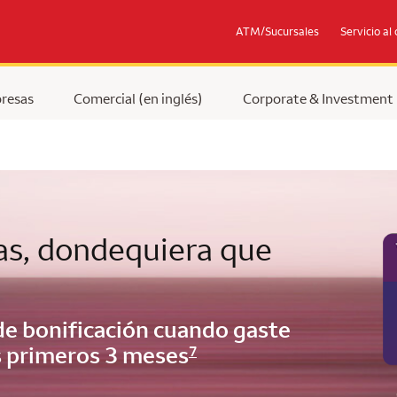
ATM/Sucursales
Servicio al 
resas
Comercial (en inglés)
Corporate & Investment
s, dondequiera que
e bonificación cuando gaste
s primeros 3 meses
7