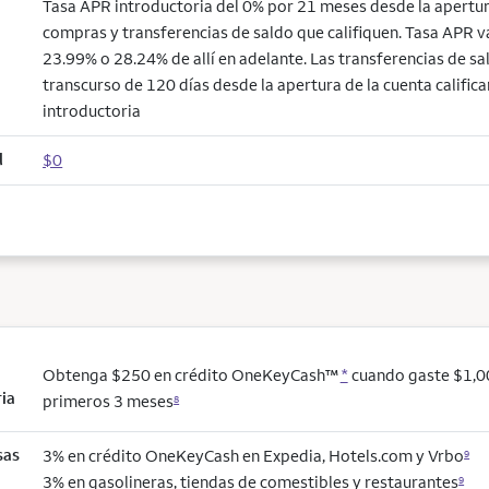
Tasa APR introductoria del 0% por 21 meses desde la apertur
compras y transferencias de saldo que califiquen. Tasa APR v
23.99% o 28.24% de allí en adelante. Las transferencias de sal
transcurso de 120 días desde la apertura de la cuenta califica
introductoria
l
$0
Obtenga $250 en crédito OneKeyCash™
*
cuando gaste $1,0
ria
primeros 3 meses
8
sas
3% en crédito OneKeyCash en Expedia, Hotels.com y Vrbo
9
3% en gasolineras, tiendas de comestibles y restaurantes
9