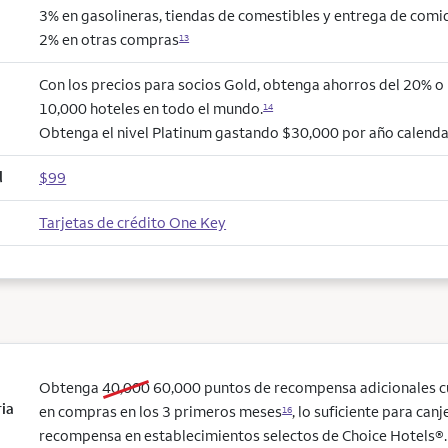
3% en gasolineras, tiendas de comestibles y entrega de comi
2% en otras compras
13
Con los precios para socios Gold, obtenga ahorros del 20% 
10,000 hoteles en todo el mundo.
14
Obtenga el nivel Platinum gastando $30,000 por año calenda
l
$99
Tarjetas de crédito One Key
old bonus
new bonus
Obtenga
40,000
60,000
puntos de recompensa adicionales 
ria
en compras en los 3 primeros meses
, lo suficiente para can
16
recompensa en establecimientos selectos de Choice Hotels®. 