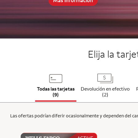
Más información
End item #2 of 5
Elija la tar
Todas las tarjetas
Devolución en efectivo
(9)
(2)
Las ofertas podrían diferir ocasionalmente y dependen del cana