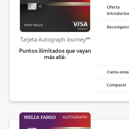
Oferta
introducto
Recompen
service mark
Tarjeta Autograph Journey
℠
Puntos ilimitados que vayan
más allá
3
Cuota anua
Comparar