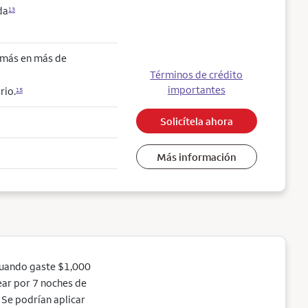
da
13
o más en más de
Términos de crédito
importantes
rio.
15
Solicítela ahora
Más información
cuando gaste $1,000
jear por 7 noches de
Se podrían aplicar