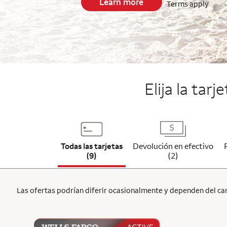
Learn more
Terms apply
End item #1 of 5
Elija la tar
Todas las tarjetas
Devolución en efectivo
(9)
(2)
Las ofertas podrían diferir ocasionalmente y dependen del cana