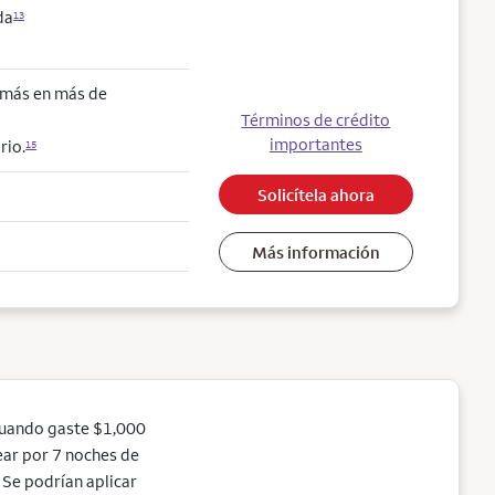
da
13
o más en más de
Términos de crédito
importantes
rio.
15
Solicítela ahora
Más información
cuando gaste $1,000
jear por 7 noches de
Se podrían aplicar