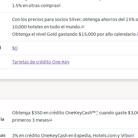
1.5% en otras compras
9
Con los precios para socios Silver, obtenga ahorros del 15% 
10,000 hoteles en todo el mundo.
10
Obtenga el nivel Gold gastando $15,000 por año calendario.
l
$0
Tarjetas de crédito One Key
Obtenga $350 en crédito OneKeyCash™
*
cuando gaste $3,0
ria
primeros 3 meses
12
sas
3% en crédito OneKeyCash en Expedia, Hotels.com y Vrbo
13