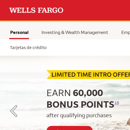
Personal
Investing & Wealth Management
Emp
Tarjetas de crédito
Begin item #1 of 5
EARN
60,000
BONUS POINTS
16
after qualifying purchases