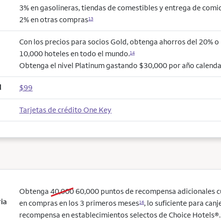
3% en gasolineras, tiendas de comestibles y entrega de comi
2% en otras compras
13
Con los precios para socios Gold, obtenga ahorros del 20% 
10,000 hoteles en todo el mundo.
14
Obtenga el nivel Platinum gastando $30,000 por año calenda
l
$99
Tarjetas de crédito One Key
old bonus
new bonus
Obtenga
40,000
60,000
puntos de recompensa adicionales 
ria
en compras en los 3 primeros meses
, lo suficiente para can
16
recompensa en establecimientos selectos de Choice Hotels®. 