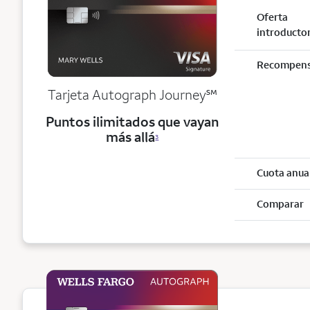
Oferta
introducto
Recompen
service mark
Tarjeta Autograph Journey
℠
Puntos ilimitados que vayan
más allá
3
Cuota anua
Comparar