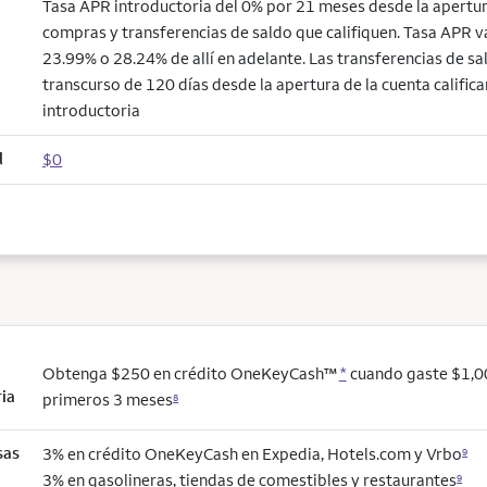
Tasa APR introductoria del 0% por 21 meses desde la apertur
compras y transferencias de saldo que califiquen. Tasa APR v
23.99% o 28.24% de allí en adelante. Las transferencias de sal
transcurso de 120 días desde la apertura de la cuenta califica
introductoria
l
$0
Obtenga $250 en crédito OneKeyCash™
*
cuando gaste $1,0
ria
primeros 3 meses
8
sas
3% en crédito OneKeyCash en Expedia, Hotels.com y Vrbo
9
3% en gasolineras, tiendas de comestibles y restaurantes
9