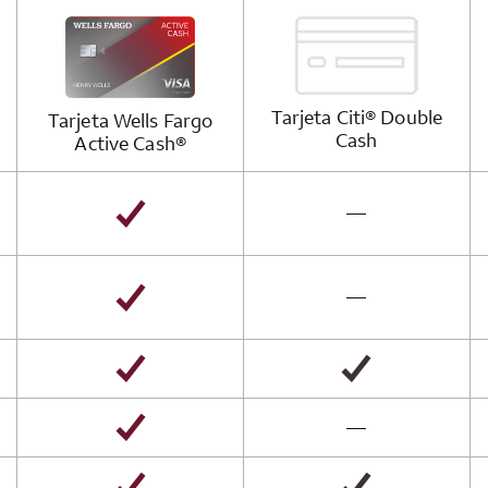
Tarjeta
Citi®
Double
Tarjeta
Wells Fargo
Cash
Active
Cash®
not available
—
not available
—
not available
—