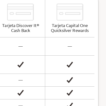
Tarjeta
Discover It®
Tarjeta
Capital One
Cash
Back
Quicksilver Rewards
not available
not available
—
—
not available
—
not available
—