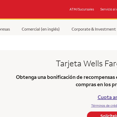
ATM/Sucursales
Servicio al 
resas
Comercial (en inglés)
Corporate & Investment
Tarjeta
Wells Fa
Obtenga una bonificación de recompensas 
compras en los
pr
Cuota an
Términos de créd
Solicíte