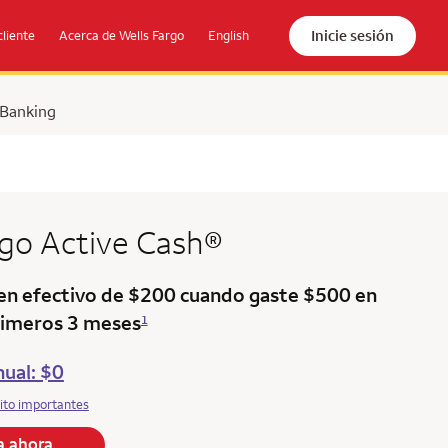
Inicie sesión
cliente
Acerca de Wells Fargo
English
 Banking
rgo
Active Cash®
en efectivo de $200 cuando gaste $500 en
imeros 3 meses
1
ual: $0
ito importantes
la ahora