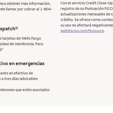
Con el servicio Credit Close-Up
Para obtener más información,
registro de su Puntuación FICO
ede llamar por cobrar al 1-804-
actualizaciones mensuales de 
crédito. Se ofrece como cortesí
su uso no afectará negativame
ispatch®
wellsfargo.com/ficoscore
.
e tarjetas de Wells Fargo
ecesidad de membresía. Para
.
6
tivo en emergencias
lanto en efectivo de
 a tres días laborables
 intereses que estén asociados