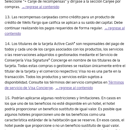
Seleccione “+ Canje de recompensas” y diríjase a la sección Canjee por
compras.
←regrese al contenido
Nota
13.
Las recompensas canjeadas como crédito para un producto de
crédito de Wells Fargo que califica se aplican a su saldo del capital. Debe
continuar realizando los pagos requeridos de forma regular.
←regrese al
contenido
Nota
14.
Los titulares de la tarjeta Active Cash
son responsables del pago de
®
todos y cada uno de los cargos asociados con los productos, los servicios
o las reservaciones adquiridos o gestionados mediante el Servicio de
Conserjería Visa Signature
Concierge en nombre de los titulares de la
®
tarjeta. Todas estas compras o gestiones se realizan únicamente entre el
titular de la tarjeta y el comercio respectivo; Visa no es una parte en la
transacción. Todos los productos y servicios están sujetos a
disponibilidad. Consulte los términos del servicio completos en
Términos
de servicio de Visa Concierge
.
←regrese al contenido
Nota
15.
Podrían aplicarse algunas restricciones y limitaciones. En casos en
los que uno de los beneficios no esté disponible en un hotel, el hotel
podría proporcionar un beneficio sustituto de igual valor. Es posible que
algunos hoteles proporcionen uno de los beneficios como una
característica estándar de la habitación que se reserve. En esos casos, el
hotel puede que proporcione o no un beneficio sustituto de igual valor.