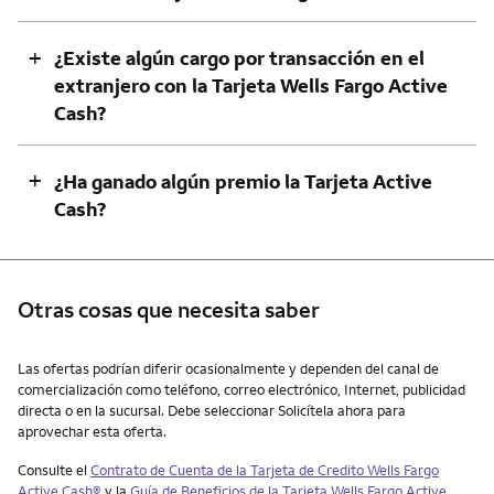
+
¿Existe algún cargo por transacción en el
extranjero con la Tarjeta Wells Fargo Active
Cash?
+
¿Ha ganado algún premio la Tarjeta Active
Cash?
Otras cosas que necesita saber
Otras cosas que necesita saber
Las ofertas podrían diferir ocasionalmente y dependen del canal de
comercialización como teléfono, correo electrónico, Internet, publicidad
directa o en la sucursal. Debe seleccionar Solicítela ahora para
aprovechar esta oferta.
Consulte el
Contrato de Cuenta de la Tarjeta de Credito
Wells Fargo
Active Cash®
y la
Guía de Beneficios de la Tarjeta Wells Fargo
Active