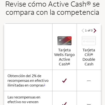
Revise cómo Active Cash® se
compara con la competencia
arrow ico
arrow icon
1 of 3
Tarjeta
Tarjeta
Wells Fargo
Citi®
Active
Double
Cash®
Cash
Beneficios de la tarjeta
Obtención del 2% de
not avai
recompensas en efectivo
—
ilimitadas en compras
2
Las recompensas en
efectivo no vencen
not avai
—