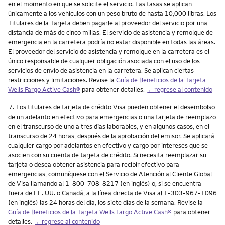
en el momento en que se solicite el servicio. Las tasas se aplican
únicamente a los vehículos con un peso bruto de hasta 10,000 libras. Los
Titulares de la Tarjeta deben pagarle al proveedor del servicio por una
distancia de más de cinco millas. El servicio de asistencia y remolque de
emergencia en la carretera podría no estar disponible en todas las áreas.
El proveedor del servicio de asistencia y remolque en la carretera es el
único responsable de cualquier obligación asociada con el uso de los
servicios de envío de asistencia en la carretera. Se aplican ciertas
restricciones y limitaciones. Revise la
Guía de Beneficios de la Tarjeta
Wells Fargo
Active Cash
®
para obtener detalles.
←regrese al contenido
Nota
7.
Los titulares de tarjeta de crédito Visa pueden obtener el desembolso
de un adelanto en efectivo para emergencias o una tarjeta de reemplazo
en el transcurso de uno a tres días laborables, y en algunos casos, en el
transcurso de 24 horas, después de la aprobación del emisor. Se aplicará
cualquier cargo por adelantos en efectivo y cargo por intereses que se
asocien con su cuenta de tarjeta de crédito. Si necesita reemplazar su
tarjeta o desea obtener asistencia para recibir efectivo para
emergencias, comuníquese con el Servicio de Atención al Cliente Global
de Visa llamando al 1-800-708-8217 (en inglés) o, si se encuentra
fuera de EE. UU. o Canadá, a la línea directa de Visa al 1-303-967-1096
(en inglés) las 24 horas del día, los siete días de la semana. Revise la
Guía de Beneficios de la Tarjeta Wells Fargo
Active Cash
®
para obtener
detalles.
←regrese al contenido