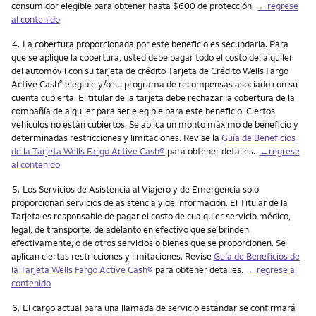
consumidor elegible para obtener hasta $600 de protección.
←regrese
al contenido
Nota
4.
La cobertura proporcionada por este beneficio es secundaria. Para
que se aplique la cobertura, usted debe pagar todo el costo del alquiler
del automóvil con su tarjeta de crédito Tarjeta de Crédito Wells Fargo
Active Cash
elegible y/o su programa de recompensas asociado con su
®
cuenta cubierta. El titular de la tarjeta debe rechazar la cobertura de la
compañía de alquiler para ser elegible para este beneficio. Ciertos
vehículos no están cubiertos. Se aplica un monto máximo de beneficio y
determinadas restricciones y limitaciones. Revise la
Guía de Beneficios
de la Tarjeta Wells Fargo
Active Cash
®
para obtener detalles.
←regrese
al contenido
Nota
5.
Los Servicios de Asistencia al Viajero y de Emergencia solo
proporcionan servicios de asistencia y de información. El Titular de la
Tarjeta es responsable de pagar el costo de cualquier servicio médico,
legal, de transporte, de adelanto en efectivo que se brinden
efectivamente, o de otros servicios o bienes que se proporcionen. Se
aplican ciertas restricciones y limitaciones. Revise
Guía de Beneficios de
la Tarjeta Wells Fargo
Active Cash
®
para obtener detalles.
←regrese al
contenido
Nota
6.
El cargo actual para una llamada de servicio estándar se confirmará