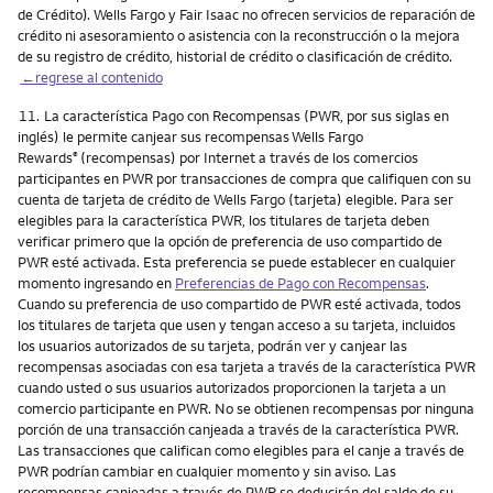
de Crédito). Wells Fargo y Fair Isaac no ofrecen servicios de reparación de
crédito ni asesoramiento o asistencia con la reconstrucción o la mejora
de su registro de crédito, historial de crédito o clasificación de crédito.
←regrese al contenido
Nota
11.
La característica Pago con Recompensas (PWR, por sus siglas en
inglés) le permite canjear sus recompensas Wells Fargo
Rewards
(recompensas) por Internet a través de los comercios
®
participantes en PWR por transacciones de compra que califiquen con su
cuenta de tarjeta de crédito de Wells Fargo (tarjeta) elegible. Para ser
elegibles para la característica PWR, los titulares de tarjeta deben
verificar primero que la opción de preferencia de uso compartido de
PWR esté activada. Esta preferencia se puede establecer en cualquier
momento ingresando en
Preferencias de Pago con Recompensas
.
Cuando su preferencia de uso compartido de PWR esté activada, todos
los titulares de tarjeta que usen y tengan acceso a su tarjeta, incluidos
los usuarios autorizados de su tarjeta, podrán ver y canjear las
recompensas asociadas con esa tarjeta a través de la característica PWR
cuando usted o sus usuarios autorizados proporcionen la tarjeta a un
comercio participante en PWR. No se obtienen recompensas por ninguna
porción de una transacción canjeada a través de la característica PWR.
Las transacciones que califican como elegibles para el canje a través de
PWR podrían cambiar en cualquier momento y sin aviso. Las
recompensas canjeadas a través de PWR se deducirán del saldo de su