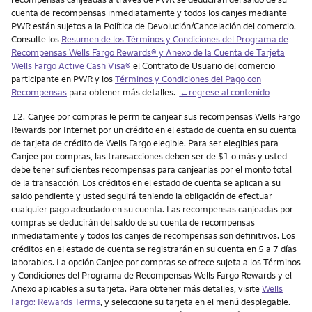
cuenta de recompensas inmediatamente y todos los canjes mediante
PWR están sujetos a la Política de Devolución/Cancelación del comercio.
Consulte los
Resumen de los Términos y Condiciones del Programa de
Recompensas Wells Fargo Rewards® y Anexo de la Cuenta de Tarjeta
Wells Fargo Active Cash Visa
®
el Contrato de Usuario del comercio
participante en PWR y los
Términos y Condiciones del Pago con
Recompensas
para obtener más detalles.
←regrese al contenido
Nota
12.
Canjee por compras le permite canjear sus recompensas Wells Fargo
Rewards por Internet por un crédito en el estado de cuenta en su cuenta
de tarjeta de crédito de Wells Fargo elegible. Para ser elegibles para
Canjee por compras, las transacciones deben ser de $1 o más y usted
debe tener suficientes recompensas para canjearlas por el monto total
de la transacción. Los créditos en el estado de cuenta se aplican a su
saldo pendiente y usted seguirá teniendo la obligación de efectuar
cualquier pago adeudado en su cuenta. Las recompensas canjeadas por
compras se deducirán del saldo de su cuenta de recompensas
inmediatamente y todos los canjes de recompensas son definitivos. Los
créditos en el estado de cuenta se registrarán en su cuenta en 5 a 7 días
laborables. La opción Canjee por compras se ofrece sujeta a los Términos
y Condiciones del Programa de Recompensas Wells Fargo Rewards y el
Anexo aplicables a su tarjeta. Para obtener más detalles, visite
Wells
Fargo: Rewards Terms
, y seleccione su tarjeta en el menú desplegable.