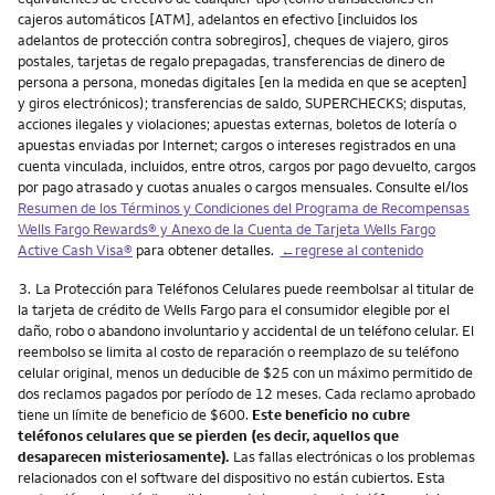
cajeros automáticos [ATM], adelantos en efectivo [incluidos los
adelantos de protección contra sobregiros], cheques de viajero, giros
postales, tarjetas de regalo prepagadas, transferencias de dinero de
persona a persona, monedas digitales [en la medida en que se acepten]
y giros electrónicos); transferencias de saldo, SUPERCHECKS; disputas,
acciones ilegales y violaciones; apuestas externas, boletos de lotería o
apuestas enviadas por Internet; cargos o intereses registrados en una
cuenta vinculada, incluidos, entre otros, cargos por pago devuelto, cargos
por pago atrasado y cuotas anuales o cargos mensuales. Consulte el/los
Resumen de los Términos y Condiciones del Programa de Recompensas
Wells Fargo Rewards® y Anexo de la Cuenta de Tarjeta
Wells Fargo
Active Cash Visa
®
para obtener detalles.
←regrese al contenido
Nota
3.
La Protección para Teléfonos Celulares puede reembolsar al titular de
la tarjeta de crédito de Wells Fargo para el consumidor elegible por el
daño, robo o abandono involuntario y accidental de un teléfono celular. El
reembolso se limita al costo de reparación o reemplazo de su teléfono
celular original, menos un deducible de $25 con un máximo permitido de
dos reclamos pagados por período de 12 meses. Cada reclamo aprobado
tiene un límite de beneficio de $600.
Este beneficio no cubre
teléfonos celulares que se pierden (es decir, aquellos que
desaparecen misteriosamente).
Las fallas electrónicas o los problemas
relacionados con el software del dispositivo no están cubiertos. Esta