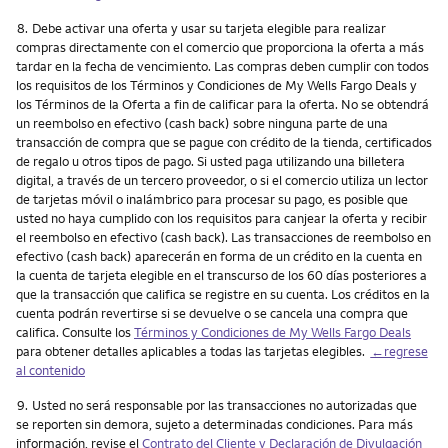
Nota
8.
Debe activar una oferta y usar su tarjeta elegible para realizar
compras directamente con el comercio que proporciona la oferta a más
tardar en la fecha de vencimiento. Las compras deben cumplir con todos
los requisitos de los Términos y Condiciones de My Wells Fargo Deals y
los Términos de la Oferta a fin de calificar para la oferta. No se obtendrá
un reembolso en efectivo (cash back) sobre ninguna parte de una
transacción de compra que se pague con crédito de la tienda, certificados
de regalo u otros tipos de pago. Si usted paga utilizando una billetera
digital, a través de un tercero proveedor, o si el comercio utiliza un lector
de tarjetas móvil o inalámbrico para procesar su pago, es posible que
usted no haya cumplido con los requisitos para canjear la oferta y recibir
el reembolso en efectivo (cash back). Las transacciones de reembolso en
efectivo (cash back) aparecerán en forma de un crédito en la cuenta en
la cuenta de tarjeta elegible en el transcurso de los 60 días posteriores a
que la transacción que califica se registre en su cuenta. Los créditos en la
cuenta podrán revertirse si se devuelve o se cancela una compra que
califica. Consulte los
Términos y Condiciones de My Wells Fargo Deals
para obtener detalles aplicables a todas las tarjetas elegibles.
←regrese
al contenido
Nota
9.
Usted no será responsable por las transacciones no autorizadas que
se reporten sin demora, sujeto a determinadas condiciones. Para más
información, revise el
Contrato del Cliente y Declaración de Divulgación