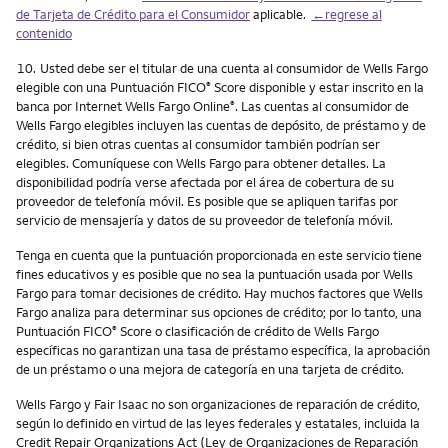
de Tarjeta de Crédito para el Consumidor
aplicable.
←regrese al
contenido
Nota
10.
Usted debe ser el titular de una cuenta al consumidor de Wells Fargo
elegible con una Puntuación FICO
Score disponible y estar inscrito en la
®
banca por Internet Wells Fargo Online
. Las cuentas al consumidor de
®
Wells Fargo elegibles incluyen las cuentas de depósito, de préstamo y de
crédito, si bien otras cuentas al consumidor también podrían ser
elegibles. Comuníquese con Wells Fargo para obtener detalles. La
disponibilidad podría verse afectada por el área de cobertura de su
proveedor de telefonía móvil. Es posible que se apliquen tarifas por
servicio de mensajería y datos de su proveedor de telefonía móvil.
Tenga en cuenta que la puntuación proporcionada en este servicio tiene
fines educativos y es posible que no sea la puntuación usada por Wells
Fargo para tomar decisiones de crédito. Hay muchos factores que Wells
Fargo analiza para determinar sus opciones de crédito; por lo tanto, una
Puntuación FICO
Score o clasificación de crédito de Wells Fargo
®
específicas no garantizan una tasa de préstamo específica, la aprobación
de un préstamo o una mejora de categoría en una tarjeta de crédito.
Wells Fargo y Fair Isaac no son organizaciones de reparación de crédito,
según lo definido en virtud de las leyes federales y estatales, incluida la
Credit Repair Organizations Act (Ley de Organizaciones de Reparación