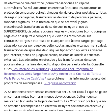
de efectivo de cualquier tipo (como transacciones en cajeros
automáticos [ATM], adelantos en efectivo (incluidos los adelantos de
protección contra sobregiros), cheques de viajero, giros postales, tarjetas
de regalo prepagadas, transferencias de dinero de persona a persona,
monedas digitales (en la medida en que se acepten) y giros
electrónicos); transferencias de saldo que incluyen el uso de
SUPERCHECKS; disputas, acciones ilegales y violaciones (como compras
ilegales o en disputa o compras que violen los términos de sus
contratos); cargos e intereses de cualquier tipo (como cargos por pago
atrasado, cargos por pago devuelto, cuotas anuales o cargos mensuales);
transacciones de apuestas de cualquier tipo (como apuestas enviadas
por Internet, fichas de juego de casino, boletos de lotería o apuestas
externas). Los adelantos en efectivo y las transferencias de saldo
podrían afectar la línea de crédito disponible para esta oferta. Consulte
el/los
Resumen de los Términos y Condiciones del Programa de
Recompensas Wells Fargo Rewards® y Anexo de la Cuenta de Tarjeta
Wells Fargo Active Cash Visa
®
para obtener más información acerca del
programa de recompensas.
←regrese al contenido
Nota
2.
Se obtienen recompensas en efectivo del 2% por cada $1 que se gaste
en compras netas (compras menos devoluciones/créditos) que se
realicen en la cuenta de tarjeta de crédito. Las “Compras” por las que
no
se obtienen recompensas en efectivo incluyen: adelantos en efectivo y
equivalentes de efectivo de cualquier tipo (como transacciones en