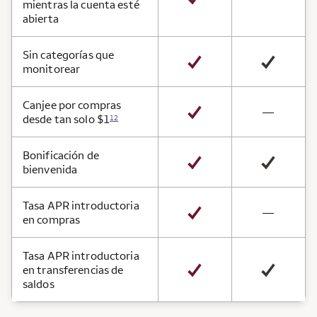
mientras la cuenta esté
abierta
Sin categorías que
monitorear
Canjee por compras
not avai
—
desde tan solo $1
12
Bonificación de
bienvenida
Tasa APR introductoria
not avai
—
en compras
Tasa APR introductoria
en transferencias de
saldos