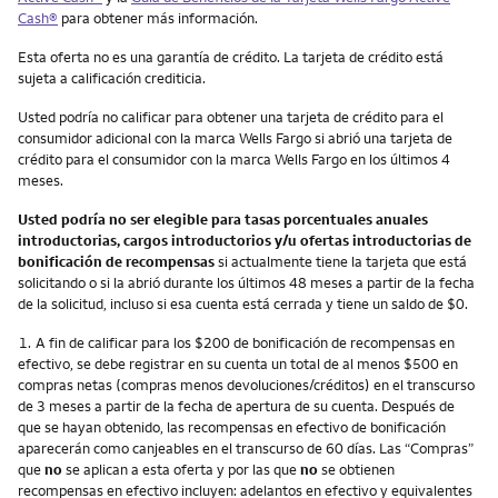
Cash
®
para obtener más información.
Esta oferta no es una garantía de crédito. La tarjeta de crédito está
sujeta a calificación crediticia.
Usted podría no calificar para obtener una tarjeta de crédito para el
consumidor adicional con la marca Wells Fargo si abrió una tarjeta de
crédito para el consumidor con la marca Wells Fargo en los últimos 4
meses.
Usted podría no ser elegible para tasas porcentuales anuales
introductorias, cargos introductorios y/u ofertas introductorias de
bonificación de recompensas
si actualmente tiene la tarjeta que está
solicitando o si la abrió durante los últimos 48 meses a partir de la fecha
de la solicitud, incluso si esa cuenta está cerrada y tiene un saldo de $0.
Nota
1.
A fin de calificar para los $200 de bonificación de recompensas en
efectivo, se debe registrar en su cuenta un total de al menos $500 en
compras netas (compras menos devoluciones/créditos) en el transcurso
de 3 meses a partir de la fecha de apertura de su cuenta. Después de
que se hayan obtenido, las recompensas en efectivo de bonificación
aparecerán como canjeables en el transcurso de 60 días. Las “Compras”
que
no
se aplican a esta oferta y por las que
no
se obtienen
recompensas en efectivo incluyen: adelantos en efectivo y equivalentes