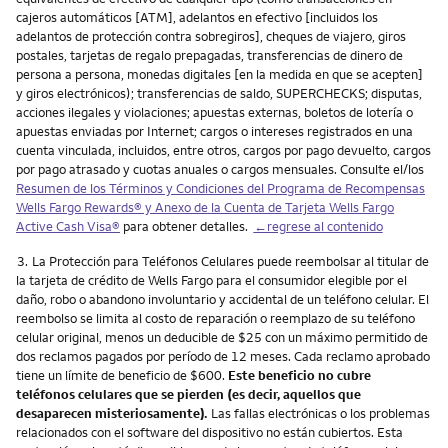
cajeros automáticos [ATM], adelantos en efectivo [incluidos los
adelantos de protección contra sobregiros], cheques de viajero, giros
postales, tarjetas de regalo prepagadas, transferencias de dinero de
persona a persona, monedas digitales [en la medida en que se acepten]
y giros electrónicos); transferencias de saldo, SUPERCHECKS; disputas,
acciones ilegales y violaciones; apuestas externas, boletos de lotería o
apuestas enviadas por Internet; cargos o intereses registrados en una
cuenta vinculada, incluidos, entre otros, cargos por pago devuelto, cargos
por pago atrasado y cuotas anuales o cargos mensuales. Consulte el/los
Resumen de los Términos y Condiciones del Programa de Recompensas
Wells Fargo Rewards® y Anexo de la Cuenta de Tarjeta
Wells Fargo
Active Cash Visa
®
para obtener detalles.
←regrese al contenido
Nota
3.
La Protección para Teléfonos Celulares puede reembolsar al titular de
la tarjeta de crédito de Wells Fargo para el consumidor elegible por el
daño, robo o abandono involuntario y accidental de un teléfono celular. El
reembolso se limita al costo de reparación o reemplazo de su teléfono
celular original, menos un deducible de $25 con un máximo permitido de
dos reclamos pagados por período de 12 meses. Cada reclamo aprobado
tiene un límite de beneficio de $600.
Este beneficio no cubre
teléfonos celulares que se pierden (es decir, aquellos que
desaparecen misteriosamente).
Las fallas electrónicas o los problemas
relacionados con el software del dispositivo no están cubiertos. Esta