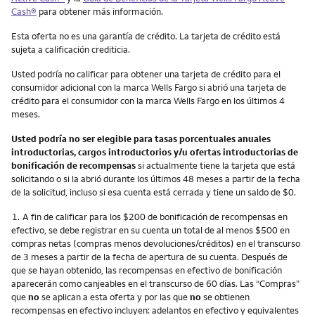
Cash
®
para obtener más información.
Esta oferta no es una garantía de crédito. La tarjeta de crédito está
sujeta a calificación crediticia.
Usted podría no calificar para obtener una tarjeta de crédito para el
consumidor adicional con la marca Wells Fargo si abrió una tarjeta de
crédito para el consumidor con la marca Wells Fargo en los últimos 4
meses.
Usted podría no ser elegible para tasas porcentuales anuales
introductorias, cargos introductorios y/u ofertas introductorias de
bonificación de recompensas
si actualmente tiene la tarjeta que está
solicitando o si la abrió durante los últimos 48 meses a partir de la fecha
de la solicitud, incluso si esa cuenta está cerrada y tiene un saldo de $0.
Nota
1.
A fin de calificar para los $200 de bonificación de recompensas en
efectivo, se debe registrar en su cuenta un total de al menos $500 en
compras netas (compras menos devoluciones/créditos) en el transcurso
de 3 meses a partir de la fecha de apertura de su cuenta. Después de
que se hayan obtenido, las recompensas en efectivo de bonificación
aparecerán como canjeables en el transcurso de 60 días. Las “Compras”
que
no
se aplican a esta oferta y por las que
no
se obtienen
recompensas en efectivo incluyen: adelantos en efectivo y equivalentes