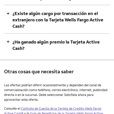
+
¿Existe algún cargo por transacción en el
extranjero con la Tarjeta Wells Fargo Active
Cash?
+
¿Ha ganado algún premio la Tarjeta Active
Cash?
Otras cosas que necesita saber
Otras cosas que necesita saber
Las ofertas podrían diferir ocasionalmente y dependen del canal de
comercialización como teléfono, correo electrónico, Internet, publicidad
directa o en la sucursal. Debe seleccionar Solicítela ahora para
aprovechar esta oferta.
Consulte el
Contrato de Cuenta de la Tarjeta de Credito
Wells Fargo
Active Cash®
y la
Guía de Beneficios de la Tarjeta Wells Fargo
Active