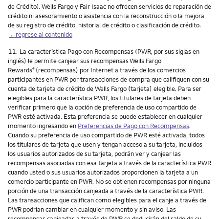
de Crédito). Wells Fargo y Fair Isaac no ofrecen servicios de reparación de
crédito ni asesoramiento o asistencia con la reconstrucción o la mejora
de su registro de crédito, historial de crédito o clasificación de crédito.
←regrese al contenido
Nota
11.
La característica Pago con Recompensas (PWR, por sus siglas en
inglés) le permite canjear sus recompensas Wells Fargo
Rewards
(recompensas) por Internet a través de los comercios
®
participantes en PWR por transacciones de compra que califiquen con su
cuenta de tarjeta de crédito de Wells Fargo (tarjeta) elegible. Para ser
elegibles para la característica PWR, los titulares de tarjeta deben
verificar primero que la opción de preferencia de uso compartido de
PWR esté activada. Esta preferencia se puede establecer en cualquier
momento ingresando en
Preferencias de Pago con Recompensas
.
Cuando su preferencia de uso compartido de PWR esté activada, todos
los titulares de tarjeta que usen y tengan acceso a su tarjeta, incluidos
los usuarios autorizados de su tarjeta, podrán ver y canjear las
recompensas asociadas con esa tarjeta a través de la característica PWR
cuando usted o sus usuarios autorizados proporcionen la tarjeta a un
comercio participante en PWR. No se obtienen recompensas por ninguna
porción de una transacción canjeada a través de la característica PWR.
Las transacciones que califican como elegibles para el canje a través de
PWR podrían cambiar en cualquier momento y sin aviso. Las
recompensas canjeadas a través de PWR se deducirán del saldo de su