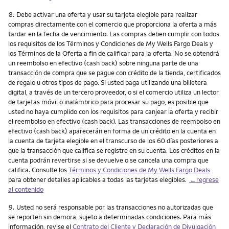
Nota
8.
Debe activar una oferta y usar su tarjeta elegible para realizar
compras directamente con el comercio que proporciona la oferta a más
tardar en la fecha de vencimiento. Las compras deben cumplir con todos
los requisitos de los Términos y Condiciones de My Wells Fargo Deals y
los Términos de la Oferta a fin de calificar para la oferta. No se obtendrá
un reembolso en efectivo (cash back) sobre ninguna parte de una
transacción de compra que se pague con crédito de la tienda, certificados
de regalo u otros tipos de pago. Si usted paga utilizando una billetera
digital, a través de un tercero proveedor, o si el comercio utiliza un lector
de tarjetas móvil o inalámbrico para procesar su pago, es posible que
usted no haya cumplido con los requisitos para canjear la oferta y recibir
el reembolso en efectivo (cash back). Las transacciones de reembolso en
efectivo (cash back) aparecerán en forma de un crédito en la cuenta en
la cuenta de tarjeta elegible en el transcurso de los 60 días posteriores a
que la transacción que califica se registre en su cuenta. Los créditos en la
cuenta podrán revertirse si se devuelve o se cancela una compra que
califica. Consulte los
Términos y Condiciones de My Wells Fargo Deals
para obtener detalles aplicables a todas las tarjetas elegibles.
←regrese
al contenido
Nota
9.
Usted no será responsable por las transacciones no autorizadas que
se reporten sin demora, sujeto a determinadas condiciones. Para más
información, revise el
Contrato del Cliente y Declaración de Divulgación