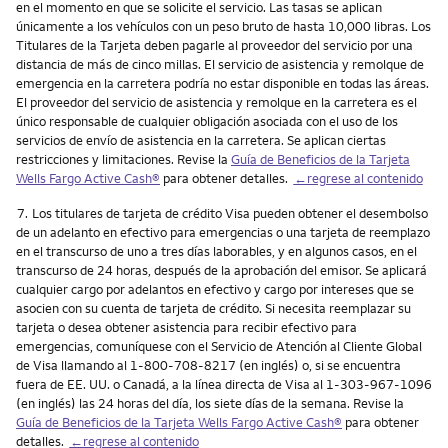
en el momento en que se solicite el servicio. Las tasas se aplican
únicamente a los vehículos con un peso bruto de hasta 10,000 libras. Los
Titulares de la Tarjeta deben pagarle al proveedor del servicio por una
distancia de más de cinco millas. El servicio de asistencia y remolque de
emergencia en la carretera podría no estar disponible en todas las áreas.
El proveedor del servicio de asistencia y remolque en la carretera es el
único responsable de cualquier obligación asociada con el uso de los
servicios de envío de asistencia en la carretera. Se aplican ciertas
restricciones y limitaciones. Revise la
Guía de Beneficios de la Tarjeta
Wells Fargo
Active Cash
®
para obtener detalles.
←regrese al contenido
Nota
7.
Los titulares de tarjeta de crédito Visa pueden obtener el desembolso
de un adelanto en efectivo para emergencias o una tarjeta de reemplazo
en el transcurso de uno a tres días laborables, y en algunos casos, en el
transcurso de 24 horas, después de la aprobación del emisor. Se aplicará
cualquier cargo por adelantos en efectivo y cargo por intereses que se
asocien con su cuenta de tarjeta de crédito. Si necesita reemplazar su
tarjeta o desea obtener asistencia para recibir efectivo para
emergencias, comuníquese con el Servicio de Atención al Cliente Global
de Visa llamando al 1-800-708-8217 (en inglés) o, si se encuentra
fuera de EE. UU. o Canadá, a la línea directa de Visa al 1-303-967-1096
(en inglés) las 24 horas del día, los siete días de la semana. Revise la
Guía de Beneficios de la Tarjeta Wells Fargo
Active Cash
®
para obtener
detalles.
←regrese al contenido