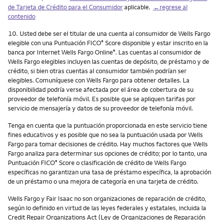
de Tarjeta de Crédito para el Consumidor
aplicable.
←regrese al
contenido
Nota
10.
Usted debe ser el titular de una cuenta al consumidor de Wells Fargo
elegible con una Puntuación FICO
Score disponible y estar inscrito en la
®
banca por Internet Wells Fargo Online
. Las cuentas al consumidor de
®
Wells Fargo elegibles incluyen las cuentas de depósito, de préstamo y de
crédito, si bien otras cuentas al consumidor también podrían ser
elegibles. Comuníquese con Wells Fargo para obtener detalles. La
disponibilidad podría verse afectada por el área de cobertura de su
proveedor de telefonía móvil. Es posible que se apliquen tarifas por
servicio de mensajería y datos de su proveedor de telefonía móvil.
Tenga en cuenta que la puntuación proporcionada en este servicio tiene
fines educativos y es posible que no sea la puntuación usada por Wells
Fargo para tomar decisiones de crédito. Hay muchos factores que Wells
Fargo analiza para determinar sus opciones de crédito; por lo tanto, una
Puntuación FICO
Score o clasificación de crédito de Wells Fargo
®
específicas no garantizan una tasa de préstamo específica, la aprobación
de un préstamo o una mejora de categoría en una tarjeta de crédito.
Wells Fargo y Fair Isaac no son organizaciones de reparación de crédito,
según lo definido en virtud de las leyes federales y estatales, incluida la
Credit Repair Organizations Act (Ley de Organizaciones de Reparación