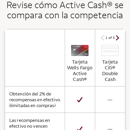
Revise cómo Active Cash® se
compara con la competencia
arrow ico
arrow icon
1 of 3
Tarjeta
Tarjeta
Wells Fargo
Citi®
Active
Double
Cash®
Cash
Beneficios de la tarjeta
Obtención del 2% de
not avai
recompensas en efectivo
—
ilimitadas en compras
2
Las recompensas en
efectivo no vencen
not avai
—