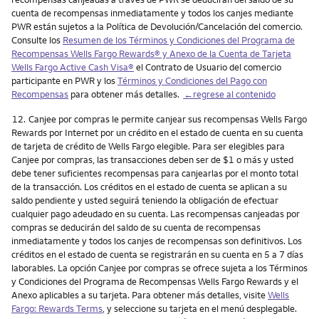
cuenta de recompensas inmediatamente y todos los canjes mediante
PWR están sujetos a la Política de Devolución/Cancelación del comercio.
Consulte los
Resumen de los Términos y Condiciones del Programa de
Recompensas Wells Fargo Rewards® y Anexo de la Cuenta de Tarjeta
Wells Fargo Active Cash Visa
®
el Contrato de Usuario del comercio
participante en PWR y los
Términos y Condiciones del Pago con
Recompensas
para obtener más detalles.
←regrese al contenido
Nota
12.
Canjee por compras le permite canjear sus recompensas Wells Fargo
Rewards por Internet por un crédito en el estado de cuenta en su cuenta
de tarjeta de crédito de Wells Fargo elegible. Para ser elegibles para
Canjee por compras, las transacciones deben ser de $1 o más y usted
debe tener suficientes recompensas para canjearlas por el monto total
de la transacción. Los créditos en el estado de cuenta se aplican a su
saldo pendiente y usted seguirá teniendo la obligación de efectuar
cualquier pago adeudado en su cuenta. Las recompensas canjeadas por
compras se deducirán del saldo de su cuenta de recompensas
inmediatamente y todos los canjes de recompensas son definitivos. Los
créditos en el estado de cuenta se registrarán en su cuenta en 5 a 7 días
laborables. La opción Canjee por compras se ofrece sujeta a los Términos
y Condiciones del Programa de Recompensas Wells Fargo Rewards y el
Anexo aplicables a su tarjeta. Para obtener más detalles, visite
Wells
Fargo: Rewards Terms
, y seleccione su tarjeta en el menú desplegable.