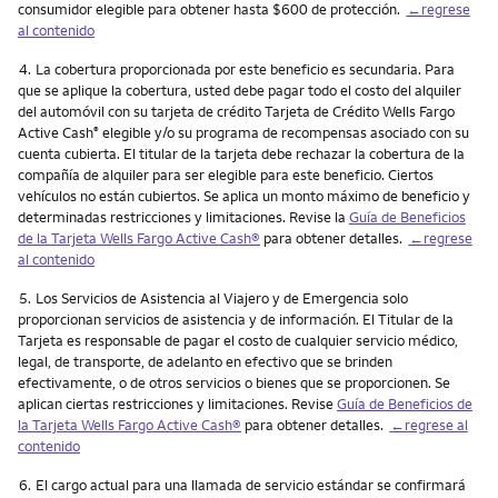
consumidor elegible para obtener hasta $600 de protección.
←regrese
al contenido
Nota
4.
La cobertura proporcionada por este beneficio es secundaria. Para
que se aplique la cobertura, usted debe pagar todo el costo del alquiler
del automóvil con su tarjeta de crédito Tarjeta de Crédito Wells Fargo
Active Cash
elegible y/o su programa de recompensas asociado con su
®
cuenta cubierta. El titular de la tarjeta debe rechazar la cobertura de la
compañía de alquiler para ser elegible para este beneficio. Ciertos
vehículos no están cubiertos. Se aplica un monto máximo de beneficio y
determinadas restricciones y limitaciones. Revise la
Guía de Beneficios
de la Tarjeta Wells Fargo
Active Cash
®
para obtener detalles.
←regrese
al contenido
Nota
5.
Los Servicios de Asistencia al Viajero y de Emergencia solo
proporcionan servicios de asistencia y de información. El Titular de la
Tarjeta es responsable de pagar el costo de cualquier servicio médico,
legal, de transporte, de adelanto en efectivo que se brinden
efectivamente, o de otros servicios o bienes que se proporcionen. Se
aplican ciertas restricciones y limitaciones. Revise
Guía de Beneficios de
la Tarjeta Wells Fargo
Active Cash
®
para obtener detalles.
←regrese al
contenido
Nota
6.
El cargo actual para una llamada de servicio estándar se confirmará