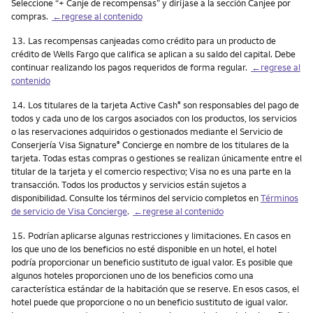
Seleccione “+ Canje de recompensas” y diríjase a la sección Canjee por
compras.
←regrese al contenido
Nota
13.
Las recompensas canjeadas como crédito para un producto de
crédito de Wells Fargo que califica se aplican a su saldo del capital. Debe
continuar realizando los pagos requeridos de forma regular.
←regrese al
contenido
Nota
14.
Los titulares de la tarjeta Active Cash
son responsables del pago de
®
todos y cada uno de los cargos asociados con los productos, los servicios
o las reservaciones adquiridos o gestionados mediante el Servicio de
Conserjería Visa Signature
Concierge en nombre de los titulares de la
®
tarjeta. Todas estas compras o gestiones se realizan únicamente entre el
titular de la tarjeta y el comercio respectivo; Visa no es una parte en la
transacción. Todos los productos y servicios están sujetos a
disponibilidad. Consulte los términos del servicio completos en
Términos
de servicio de Visa Concierge
.
←regrese al contenido
Nota
15.
Podrían aplicarse algunas restricciones y limitaciones. En casos en
los que uno de los beneficios no esté disponible en un hotel, el hotel
podría proporcionar un beneficio sustituto de igual valor. Es posible que
algunos hoteles proporcionen uno de los beneficios como una
característica estándar de la habitación que se reserve. En esos casos, el
hotel puede que proporcione o no un beneficio sustituto de igual valor.