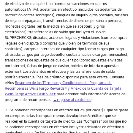
de efectivo de cualquier tipo (como transacciones en cajeros
automáticos [ATM], adelantos en efectivo (incluidos los adelantos de
protección contra sobregiros), cheques de viajero, giros postales, tarjetas
de regalo prepagadas, transferencias de dinero de persona a persona,
monedas digitales (en la medida en que se acepten) y giros
electrónicos); transferencias de saldo que incluyen el uso de
SUPERCHECKS; disputas, acciones ilegales y violaciones (como compras
ilegales o en disputa o compras que violen los términos de sus
contratos); cargos e intereses de cualquier tipo (como cargos por pago
atrasado, cargos por pago devuelto, cuotas anuales o cargos mensuales);
transacciones de apuestas de cualquier tipo (como apuestas enviadas
por Internet, fichas de juego de casino, boletos de lotería o apuestas
externas). Los adelantos en efectivo y las transferencias de saldo
podrían afectar la línea de crédito disponible para esta oferta. Consulte
el/los
Resumen de los Términos y Condiciones del Programa de
Recompensas Wells Fargo Rewards® y Anexo de la Cuenta de Tarjeta
Wells Fargo Active Cash Visa
®
para obtener más información acerca del
programa de recompensas.
←regrese al contenido
Nota
2.
Se obtienen recompensas en efectivo del 2% por cada $1 que se gaste
en compras netas (compras menos devoluciones/créditos) que se
realicen en la cuenta de tarjeta de crédito. Las “Compras” por las que
no
se obtienen recompensas en efectivo incluyen: adelantos en efectivo y
equivalentes de efectivo de cualquier tipo (como transacciones en