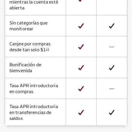
mientras la cuenta esté
abierta
Sin categorías que
monitorear
Canjee por compras
not avai
—
desde tan solo $1
12
Bonificación de
bienvenida
Tasa APR introductoria
not avai
—
en compras
Tasa APR introductoria
en transferencias de
saldos