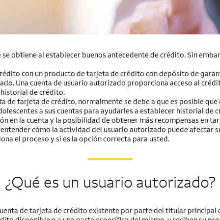
que se obtiene al establecer buenos antecedente de crédito. Sin emba
rédito con un producto de tarjeta de crédito con depósito de garan
zado. Una cuenta de usuario autorizado proporciona acceso al crédito a
istorial de crédito.
ta de tarjeta de crédito, normalmente se debe a que es posible que
dolescentes a sus cuentas para ayudarles a establecer historial de 
ón en la cuenta y la posibilidad de obtener más recompensas en ta
 entender cómo la actividad del usuario autorizado puede afectar s
na el proceso y si es la opción correcta para usted.
¿Qué es un usuario autorizado?
nta de tarjeta de crédito existente por parte del titular principal 
dito disponible o a una parte específica del mismo, y reciben su pro