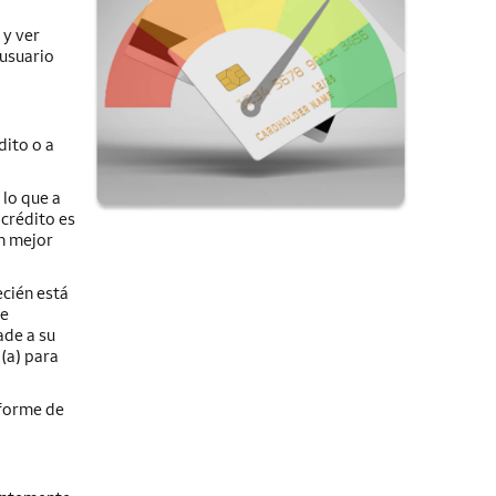
 y ver
 usuario
dito o a
 lo que a
 crédito es
n mejor
ecién está
ue
ade a su
o(a) para
nforme de