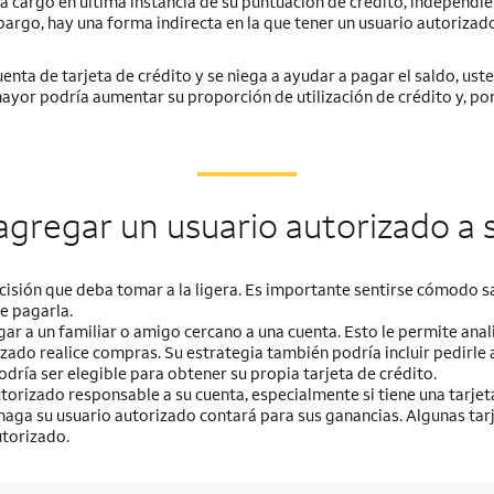
tá a cargo en última instancia de su puntuación de crédito, independ
bargo, hay una forma indirecta en la que tener un usuario autorizad
uenta de tarjeta de crédito y se niega a ayudar a pagar el saldo, ust
yor podría aumentar su proporción de utilización de crédito y, por
agregar un usuario autorizado a 
cisión que deba tomar a la ligera. Es importante sentirse cómodo sa
de pagarla.
r a un familiar o amigo cercano a una cuenta. Esto le permite anali
zado realice compras. Su estrategia también podría incluir pedirle 
dría ser elegible para obtener su propia tarjeta de crédito.
utorizado responsable a su cuenta, especialmente si tiene una tarje
haga su usuario autorizado contará para sus ganancias. Algunas tar
torizado.