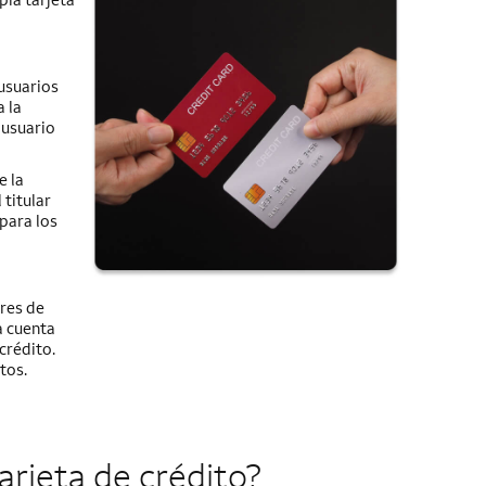
 usuarios
a la
 usuario
e la
 titular
 para los
ares de
a cuenta
crédito.
tos.
arjeta de crédito?