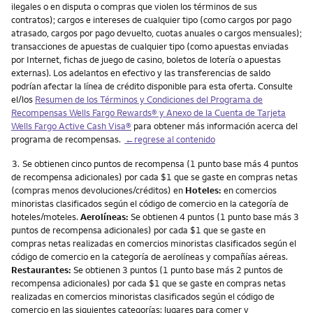
ilegales o en disputa o compras que violen los términos de sus
contratos); cargos e intereses de cualquier tipo (como cargos por pago
atrasado, cargos por pago devuelto, cuotas anuales o cargos mensuales);
transacciones de apuestas de cualquier tipo (como apuestas enviadas
por Internet, fichas de juego de casino, boletos de lotería o apuestas
externas). Los adelantos en efectivo y las transferencias de saldo
podrían afectar la línea de crédito disponible para esta oferta. Consulte
el/los
Resumen de los Términos y Condiciones del Programa de
Recompensas
Wells Fargo Rewards
® y Anexo de la Cuenta de Tarjeta
Wells Fargo Active Cash Visa
®
para obtener más información acerca del
programa de recompensas.
←regrese al contenido
Nota
3.
Se obtienen cinco puntos de recompensa (1 punto base más 4 puntos
de recompensa adicionales) por cada $1 que se gaste en compras netas
(compras menos devoluciones/créditos) en
Hoteles:
en comercios
minoristas clasificados según el código de comercio en la categoría de
hoteles/moteles.
Aerolíneas:
Se obtienen 4 puntos (1 punto base más 3
puntos de recompensa adicionales) por cada $1 que se gaste en
compras netas realizadas en comercios minoristas clasificados según el
código de comercio en la categoría de aerolíneas y compañías aéreas.
Restaurantes:
Se obtienen 3 puntos (1 punto base más 2 puntos de
recompensa adicionales) por cada $1 que se gaste en compras netas
realizadas en comercios minoristas clasificados según el código de
comercio en las siguientes categorías: lugares para comer y