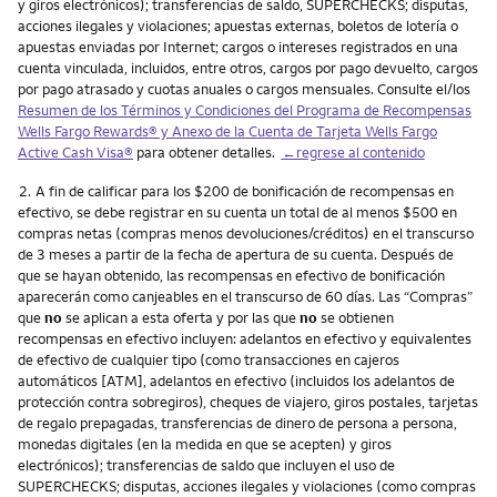
y giros electrónicos); transferencias de saldo, SUPERCHECKS; disputas,
acciones ilegales y violaciones; apuestas externas, boletos de lotería o
apuestas enviadas por Internet; cargos o intereses registrados en una
cuenta vinculada, incluidos, entre otros, cargos por pago devuelto, cargos
por pago atrasado y cuotas anuales o cargos mensuales. Consulte el/los
Resumen de los Términos y Condiciones del Programa de Recompensas
Wells Fargo Rewards
® y Anexo de la Cuenta de Tarjeta
Wells Fargo
Active Cash Visa
®
para obtener detalles.
←regrese al contenido
Nota
2.
A fin de calificar para los $200 de bonificación de recompensas en
efectivo, se debe registrar en su cuenta un total de al menos $500 en
compras netas (compras menos devoluciones/créditos) en el transcurso
de 3 meses a partir de la fecha de apertura de su cuenta. Después de
que se hayan obtenido, las recompensas en efectivo de bonificación
aparecerán como canjeables en el transcurso de 60 días. Las “Compras”
que
no
se aplican a esta oferta y por las que
no
se obtienen
recompensas en efectivo incluyen: adelantos en efectivo y equivalentes
de efectivo de cualquier tipo (como transacciones en cajeros
automáticos [ATM], adelantos en efectivo (incluidos los adelantos de
protección contra sobregiros), cheques de viajero, giros postales, tarjetas
de regalo prepagadas, transferencias de dinero de persona a persona,
monedas digitales (en la medida en que se acepten) y giros
electrónicos); transferencias de saldo que incluyen el uso de
SUPERCHECKS; disputas, acciones ilegales y violaciones (como compras