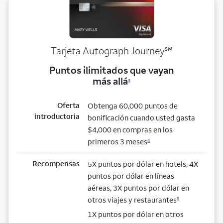
service mark
Tarjeta Autograph Journey
℠
Puntos ilimitados que vayan
más allá
3
Oferta
Obtenga 60,000 puntos de
introductoria
bonificación cuando usted gasta
$4,000 en compras en los
primeros 3 meses
4
Recompensas
5X puntos por dólar en hotels, 4X
puntos por dólar en líneas
aéreas, 3X puntos por dólar en
otros viajes y restaurantes
3
1X puntos por dólar en otros