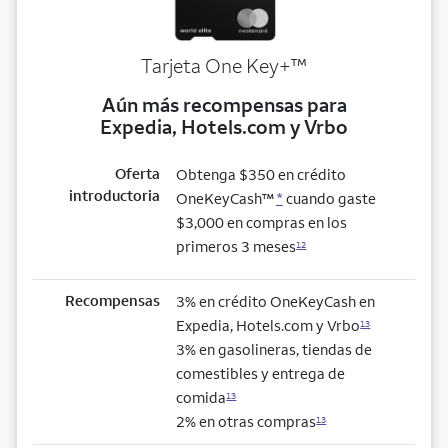
trademark
Tarjeta One Key+
™
Aún más recompensas para
Expedia, Hotels.com y Vrbo
Oferta
Obtenga $350 en crédito
introductoria
OneKeyCash™
*
cuando gaste
$3,000 en compras en los
primeros 3 meses
12
Recompensas
3% en crédito OneKeyCash en
Expedia, Hotels.com y Vrbo
13
3% en gasolineras, tiendas de
comestibles y entrega de
comida
13
2% en otras compras
13