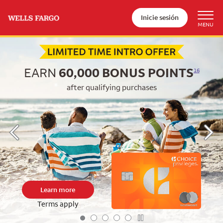
Inicie sesión
Begin item #1 of 5
EARN
60,000
BONUS POINTS
16
after qualifying purchases
Learn more
Terms apply