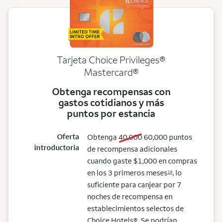
Tarjeta Choice Privileges®
Mastercard®
Obtenga recompensas con
gastos cotidianos y más
puntos por estancia
Oferta
old bonus
new bonus
Obtenga
40,000
60,000
puntos
introductoria
de recompensa adicionales
cuando gaste $1,000 en compras
en los 3 primeros meses
, lo
16
suficiente para canjear por 7
noches de recompensa en
establecimientos selectos de
Choice Hotels®. Se podrían