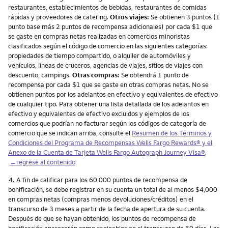
restaurantes, establecimientos de bebidas, restaurantes de comidas
rápidas y proveedores de catering.
Otros viajes:
Se obtienen 3 puntos (1
punto base más 2 puntos de recompensa adicionales) por cada $1 que
se gaste en compras netas realizadas en comercios minoristas
clasificados según el código de comercio en las siguientes categorías:
propiedades de tiempo compartido, o alquiler de automóviles y
vehículos, líneas de cruceros, agencias de viajes, sitios de viajes con
descuento, campings.
Otras compras:
Se obtendrá 1 punto de
recompensa por cada $1 que se gaste en otras compras netas. No se
obtienen puntos por los adelantos en efectivo y equivalentes de efectivo
de cualquier tipo. Para obtener una lista detallada de los adelantos en
efectivo y equivalentes de efectivo excluidos y ejemplos de los
comercios que podrían no facturar según los códigos de categoría de
comercio que se indican arriba, consulte el
Resumen de los Términos y
Condiciones del Programa de Recompensas Wells Fargo Rewards® y el
Anexo de la Cuenta de Tarjeta Wells Fargo Autograph Journey Visa®
.
←regrese al contenido
Nota
4.
A fin de calificar para los 60,000 puntos de recompensa de
bonificación, se debe registrar en su cuenta un total de al menos $4,000
en compras netas (compras menos devoluciones/créditos) en el
transcurso de 3 meses a partir de la fecha de apertura de su cuenta.
Después de que se hayan obtenido, los puntos de recompensa de
bonificación aparecerán como canjeables en el transcurso de 60 días. Las