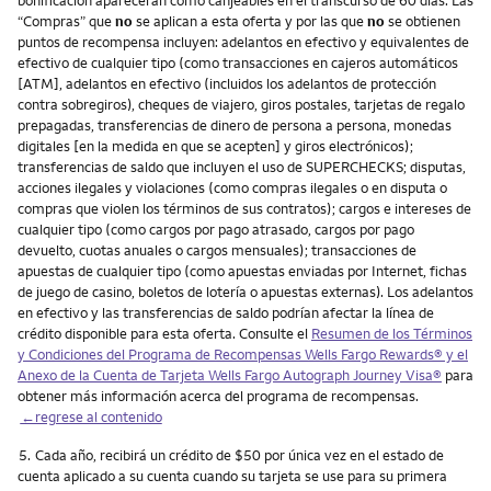
“Compras” que
no
se aplican a esta oferta y por las que
no
se obtienen
puntos de recompensa incluyen: adelantos en efectivo y equivalentes de
efectivo de cualquier tipo (como transacciones en cajeros automáticos
[ATM], adelantos en efectivo (incluidos los adelantos de protección
contra sobregiros), cheques de viajero, giros postales, tarjetas de regalo
prepagadas, transferencias de dinero de persona a persona, monedas
digitales [en la medida en que se acepten] y giros electrónicos);
transferencias de saldo que incluyen el uso de SUPERCHECKS; disputas,
acciones ilegales y violaciones (como compras ilegales o en disputa o
compras que violen los términos de sus contratos); cargos e intereses de
cualquier tipo (como cargos por pago atrasado, cargos por pago
devuelto, cuotas anuales o cargos mensuales); transacciones de
apuestas de cualquier tipo (como apuestas enviadas por Internet, fichas
de juego de casino, boletos de lotería o apuestas externas). Los adelantos
en efectivo y las transferencias de saldo podrían afectar la línea de
crédito disponible para esta oferta. Consulte el
Resumen de los Términos
y Condiciones del Programa de Recompensas Wells Fargo Rewards® y el
Anexo de la Cuenta de Tarjeta Wells Fargo Autograph Journey Visa®
para
obtener más información acerca del programa de recompensas.
←regrese al contenido
Nota
5.
Cada año, recibirá un crédito de $50 por única vez en el estado de
cuenta aplicado a su cuenta cuando su tarjeta se use para su primera