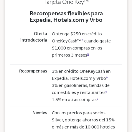
trademark
Tarjeta One Key
™
Recompensas flexibles para
Expedia, Hotels.com y Vrbo
Oferta
Obtenga $250 en crédito
introductoria
OneKeyCash™
*
cuando gaste
$1,000 en compras en los
primeros 3 meses
8
Recompensas
3% en crédito OneKeyCash en
Expedia, Hotels.com y Vrbo
9
3% en gasolineras, tiendas de
comestibles y restaurantes
9
1.5% en otras compras
9
Niveles
Con los precios para socios
Silver, obtenga ahorros del 15%
o más en más de 10,000 hoteles