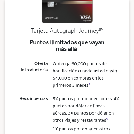
service mark
Tarjeta Autograph Journey
℠
Puntos ilimitados que vayan
más allá
3
Oferta
Obtenga 60,000 puntos de
introductoria
bonificación cuando usted gasta
$4,000 en compras en los
primeros 3 meses
4
Recompensas
5X puntos por dólar en hotels, 4X
puntos por dólar en líneas
aéreas, 3X puntos por dólar en
otros viajes y restaurantes
3
1X puntos por dólar en otros