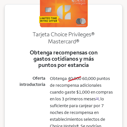
Tarjeta Choice Privileges®
Mastercard®
Obtenga recompensas con
gastos cotidianos y más
puntos por estancia
Oferta
old bonus
new bonus
Obtenga
40,000
60,000
puntos
introductoria
de recompensa adicionales
cuando gaste $1,000 en compras
en los 3 primeros meses
, lo
16
suficiente para canjear por 7
noches de recompensa en
establecimientos selectos de
Choice Hotels®. Se podrían