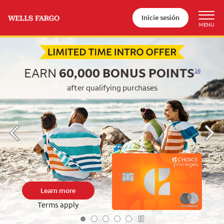
Inicie sesión
Begin item #1 of 5
EARN
60,000
BONUS POINTS
16
after qualifying purchases
Learn more
Terms apply