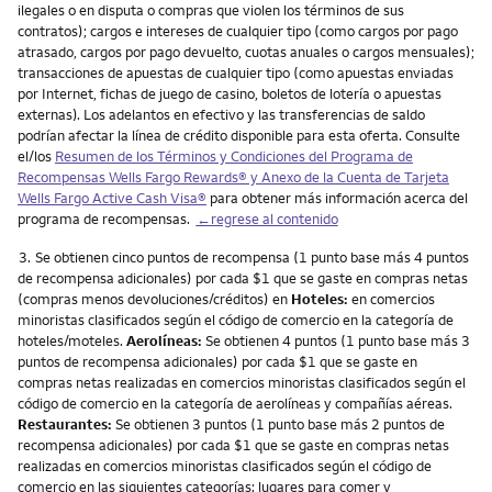
ilegales o en disputa o compras que violen los términos de sus
contratos); cargos e intereses de cualquier tipo (como cargos por pago
atrasado, cargos por pago devuelto, cuotas anuales o cargos mensuales);
transacciones de apuestas de cualquier tipo (como apuestas enviadas
por Internet, fichas de juego de casino, boletos de lotería o apuestas
externas). Los adelantos en efectivo y las transferencias de saldo
podrían afectar la línea de crédito disponible para esta oferta. Consulte
el/los
Resumen de los Términos y Condiciones del Programa de
Recompensas
Wells Fargo Rewards
® y Anexo de la Cuenta de Tarjeta
Wells Fargo Active Cash Visa
®
para obtener más información acerca del
programa de recompensas.
←regrese al contenido
Nota
3.
Se obtienen cinco puntos de recompensa (1 punto base más 4 puntos
de recompensa adicionales) por cada $1 que se gaste en compras netas
(compras menos devoluciones/créditos) en
Hoteles:
en comercios
minoristas clasificados según el código de comercio en la categoría de
hoteles/moteles.
Aerolíneas:
Se obtienen 4 puntos (1 punto base más 3
puntos de recompensa adicionales) por cada $1 que se gaste en
compras netas realizadas en comercios minoristas clasificados según el
código de comercio en la categoría de aerolíneas y compañías aéreas.
Restaurantes:
Se obtienen 3 puntos (1 punto base más 2 puntos de
recompensa adicionales) por cada $1 que se gaste en compras netas
realizadas en comercios minoristas clasificados según el código de
comercio en las siguientes categorías: lugares para comer y