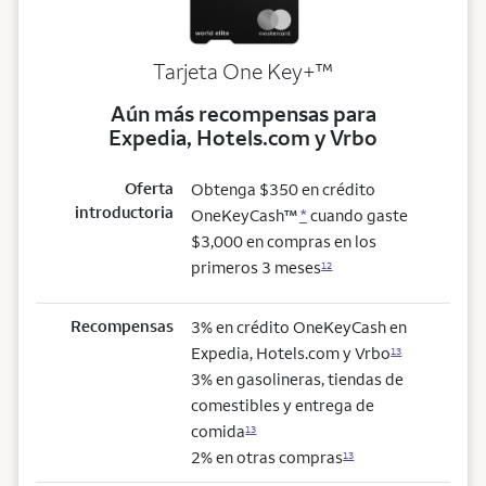
trademark
Tarjeta One Key+
™
Aún más recompensas para
Expedia, Hotels.com y Vrbo
Oferta
Obtenga $350 en crédito
introductoria
OneKeyCash™
*
cuando gaste
$3,000 en compras en los
primeros 3 meses
12
Recompensas
3% en crédito OneKeyCash en
Expedia, Hotels.com y Vrbo
13
3% en gasolineras, tiendas de
comestibles y entrega de
comida
13
2% en otras compras
13