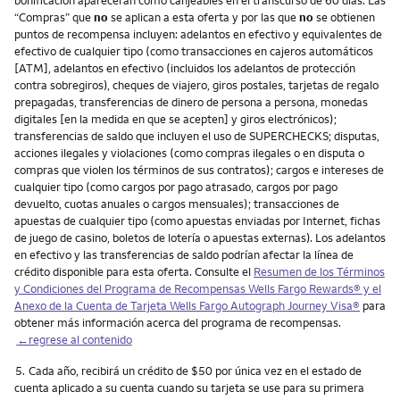
“Compras” que
no
se aplican a esta oferta y por las que
no
se obtienen
puntos de recompensa incluyen: adelantos en efectivo y equivalentes de
efectivo de cualquier tipo (como transacciones en cajeros automáticos
[ATM], adelantos en efectivo (incluidos los adelantos de protección
contra sobregiros), cheques de viajero, giros postales, tarjetas de regalo
prepagadas, transferencias de dinero de persona a persona, monedas
digitales [en la medida en que se acepten] y giros electrónicos);
transferencias de saldo que incluyen el uso de SUPERCHECKS; disputas,
acciones ilegales y violaciones (como compras ilegales o en disputa o
compras que violen los términos de sus contratos); cargos e intereses de
cualquier tipo (como cargos por pago atrasado, cargos por pago
devuelto, cuotas anuales o cargos mensuales); transacciones de
apuestas de cualquier tipo (como apuestas enviadas por Internet, fichas
de juego de casino, boletos de lotería o apuestas externas). Los adelantos
en efectivo y las transferencias de saldo podrían afectar la línea de
crédito disponible para esta oferta. Consulte el
Resumen de los Términos
y Condiciones del Programa de Recompensas Wells Fargo Rewards® y el
Anexo de la Cuenta de Tarjeta Wells Fargo Autograph Journey Visa®
para
obtener más información acerca del programa de recompensas.
←regrese al contenido
Nota
5.
Cada año, recibirá un crédito de $50 por única vez en el estado de
cuenta aplicado a su cuenta cuando su tarjeta se use para su primera