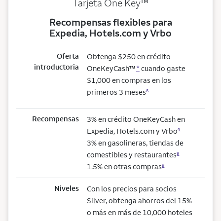
trademark
Tarjeta One Key
™
Recompensas flexibles para
Expedia, Hotels.com y Vrbo
Oferta
Obtenga $250 en crédito
introductoria
OneKeyCash™
*
cuando gaste
$1,000 en compras en los
primeros 3 meses
8
Recompensas
3% en crédito OneKeyCash en
Expedia, Hotels.com y Vrbo
9
3% en gasolineras, tiendas de
comestibles y restaurantes
9
1.5% en otras compras
9
Niveles
Con los precios para socios
Silver, obtenga ahorros del 15%
o más en más de 10,000 hoteles