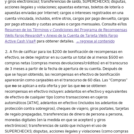
y giros electrónicos); transferencias de saldo, SUPERCHECKS; disputas,
acciones ilegales y violaciones; apuestas externas, boletos de lotería o
apuestas enviadas por Internet; cargos o intereses registrados en una
cuenta vinculada, incluidos, entre otros, cargos por pago devuelto, cargos
por pago atrasado y cuotas anuales o cargos mensuales. Consulte el/los
Resumen de los Términos y Condiciones del Programa de Recompensas
Wells Fargo Rewards
® y Anexo de la Cuenta de Tarjeta
Wells Fargo
Active Cash Visa
®
para obtener detalles.
←regrese al contenido
Nota
2.
A fin de calificar para los $200 de bonificación de recompensas en
efectivo, se debe registrar en su cuenta un total de al menos $500 en
compras netas (compras menos devoluciones/créditos) en el transcurso
de 3 meses a partir de la fecha de apertura de su cuenta. Después de
que se hayan obtenido, las recompensas en efectivo de bonificación
aparecerán como canjeables en el transcurso de 60 días. Las “Compras”
que
no
se aplican a esta oferta y por las que
no
se obtienen
recompensas en efectivo incluyen: adelantos en efectivo y equivalentes
de efectivo de cualquier tipo (como transacciones en cajeros
automáticos [ATM], adelantos en efectivo (incluidos los adelantos de
protección contra sobregiros), cheques de viajero, giros postales, tarjetas
de regalo prepagadas, transferencias de dinero de persona a persona,
monedas digitales (en la medida en que se acepten) y giros
electrónicos); transferencias de saldo que incluyen el uso de
SUPERCHECKS; disputas, acciones ilegales y violaciones (como compras