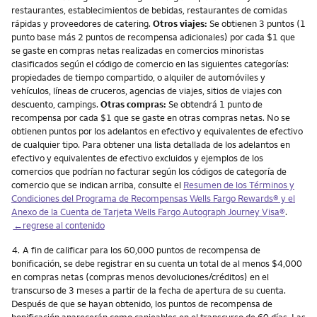
restaurantes, establecimientos de bebidas, restaurantes de comidas
rápidas y proveedores de catering.
Otros viajes:
Se obtienen 3 puntos (1
punto base más 2 puntos de recompensa adicionales) por cada $1 que
se gaste en compras netas realizadas en comercios minoristas
clasificados según el código de comercio en las siguientes categorías:
propiedades de tiempo compartido, o alquiler de automóviles y
vehículos, líneas de cruceros, agencias de viajes, sitios de viajes con
descuento, campings.
Otras compras:
Se obtendrá 1 punto de
recompensa por cada $1 que se gaste en otras compras netas. No se
obtienen puntos por los adelantos en efectivo y equivalentes de efectivo
de cualquier tipo. Para obtener una lista detallada de los adelantos en
efectivo y equivalentes de efectivo excluidos y ejemplos de los
comercios que podrían no facturar según los códigos de categoría de
comercio que se indican arriba, consulte el
Resumen de los Términos y
Condiciones del Programa de Recompensas Wells Fargo Rewards® y el
Anexo de la Cuenta de Tarjeta Wells Fargo Autograph Journey Visa®
.
←regrese al contenido
Nota
4.
A fin de calificar para los 60,000 puntos de recompensa de
bonificación, se debe registrar en su cuenta un total de al menos $4,000
en compras netas (compras menos devoluciones/créditos) en el
transcurso de 3 meses a partir de la fecha de apertura de su cuenta.
Después de que se hayan obtenido, los puntos de recompensa de
bonificación aparecerán como canjeables en el transcurso de 60 días. Las