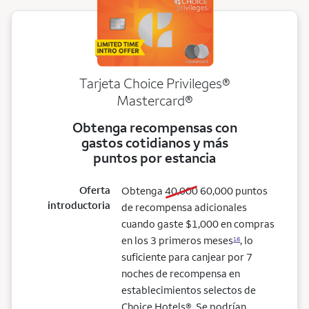
Tarjeta Choice Privileges®
Mastercard®
Obtenga recompensas con
gastos cotidianos y más
puntos por estancia
Oferta
old bonus
new bonus
Obtenga
40,000
60,000
puntos
introductoria
de recompensa adicionales
cuando gaste $1,000 en compras
en los 3 primeros meses
, lo
16
suficiente para canjear por 7
noches de recompensa en
establecimientos selectos de
Choice Hotels®. Se podrían