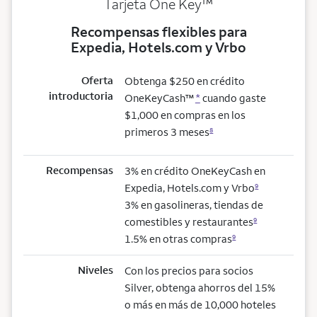
trademark
Tarjeta One Key
™
Recompensas flexibles para
Expedia, Hotels.com y Vrbo
Oferta
Obtenga $250 en crédito
introductoria
OneKeyCash™
*
cuando gaste
$1,000 en compras en los
primeros 3 meses
8
Recompensas
3% en crédito OneKeyCash en
Expedia, Hotels.com y Vrbo
9
3% en gasolineras, tiendas de
comestibles y restaurantes
9
1.5% en otras compras
9
Niveles
Con los precios para socios
Silver, obtenga ahorros del 15%
o más en más de 10,000 hoteles