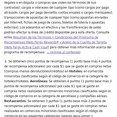
ilegales o en disputa o compras que violen los términos de sus
contratos); cargos e intereses de cualquier tipo (como cargos por pago
atrasado, cargos por pago devuelto, cuotas anuales o cargos mensuales);
transacciones de apuestas de cualquier tipo (como apuestas enviadas
por Internet, fichas de juego de casino, boletos de lotería o apuestas
externas). Los adelantos en efectivo y las transferencias de saldo
podrían afectar la línea de crédito disponible para esta oferta. Consulte
el/los
Resumen de los Términos y Condiciones del Programa de
Recompensas
Wells Fargo Rewards
® y Anexo de la Cuenta de Tarjeta
Wells Fargo Active Cash Visa
®
para obtener más información acerca del
programa de recompensas.
←regrese al contenido
Nota
3.
Se obtienen cinco puntos de recompensa (1 punto base más 4 puntos
de recompensa adicionales) por cada $1 que se gaste en compras netas
(compras menos devoluciones/créditos) en
Hoteles:
en comercios
minoristas clasificados según el código de comercio en la categoría de
hoteles/moteles.
Aerolíneas:
Se obtienen 4 puntos (1 punto base más 3
puntos de recompensa adicionales) por cada $1 que se gaste en
compras netas realizadas en comercios minoristas clasificados según el
código de comercio en la categoría de aerolíneas y compañías aéreas.
Restaurantes:
Se obtienen 3 puntos (1 punto base más 2 puntos de
recompensa adicionales) por cada $1 que se gaste en compras netas
realizadas en comercios minoristas clasificados según el código de
comercio en las siguientes categorías: lugares para comer y