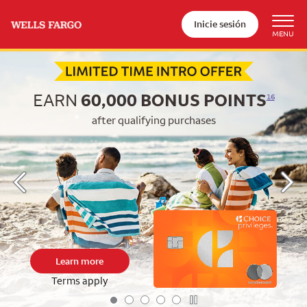
Inicie sesión
Begin item #1 of 5
EARN
60,000
BONUS POINTS
16
after qualifying purchases
Learn more
Terms apply