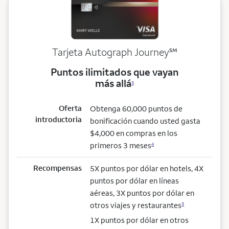
service mark
Tarjeta Autograph Journey
℠
Puntos ilimitados que vayan
más allá
3
Oferta
Obtenga 60,000 puntos de
introductoria
bonificación cuando usted gasta
$4,000 en compras en los
primeros 3 meses
4
Recompensas
5X puntos por dólar en hotels, 4X
puntos por dólar en líneas
aéreas, 3X puntos por dólar en
otros viajes y restaurantes
3
1X puntos por dólar en otros