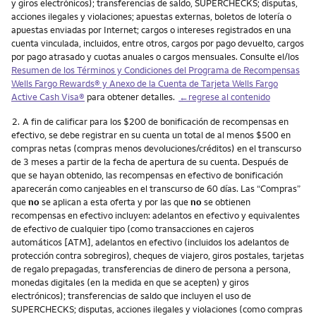
y giros electrónicos); transferencias de saldo, SUPERCHECKS; disputas,
acciones ilegales y violaciones; apuestas externas, boletos de lotería o
apuestas enviadas por Internet; cargos o intereses registrados en una
cuenta vinculada, incluidos, entre otros, cargos por pago devuelto, cargos
por pago atrasado y cuotas anuales o cargos mensuales. Consulte el/los
Resumen de los Términos y Condiciones del Programa de Recompensas
Wells Fargo Rewards
® y Anexo de la Cuenta de Tarjeta
Wells Fargo
Active Cash Visa
®
para obtener detalles.
←regrese al contenido
Nota
2.
A fin de calificar para los $200 de bonificación de recompensas en
efectivo, se debe registrar en su cuenta un total de al menos $500 en
compras netas (compras menos devoluciones/créditos) en el transcurso
de 3 meses a partir de la fecha de apertura de su cuenta. Después de
que se hayan obtenido, las recompensas en efectivo de bonificación
aparecerán como canjeables en el transcurso de 60 días. Las “Compras”
que
no
se aplican a esta oferta y por las que
no
se obtienen
recompensas en efectivo incluyen: adelantos en efectivo y equivalentes
de efectivo de cualquier tipo (como transacciones en cajeros
automáticos [ATM], adelantos en efectivo (incluidos los adelantos de
protección contra sobregiros), cheques de viajero, giros postales, tarjetas
de regalo prepagadas, transferencias de dinero de persona a persona,
monedas digitales (en la medida en que se acepten) y giros
electrónicos); transferencias de saldo que incluyen el uso de
SUPERCHECKS; disputas, acciones ilegales y violaciones (como compras