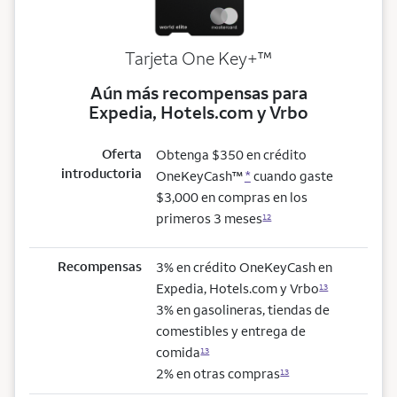
trademark
Tarjeta One Key+
™
Aún más recompensas para
Expedia, Hotels.com y Vrbo
Oferta
Obtenga $350 en crédito
introductoria
OneKeyCash™
*
cuando gaste
$3,000 en compras en los
primeros 3 meses
12
Recompensas
3% en crédito OneKeyCash en
Expedia, Hotels.com y Vrbo
13
3% en gasolineras, tiendas de
comestibles y entrega de
comida
13
2% en otras compras
13