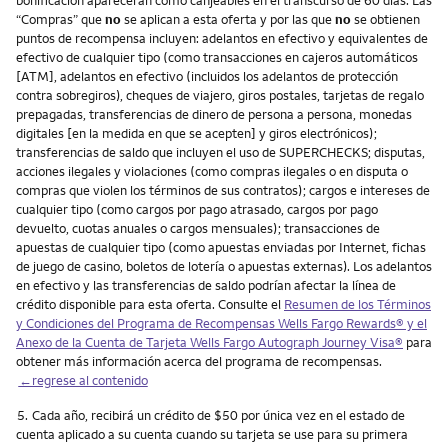
“Compras” que
no
se aplican a esta oferta y por las que
no
se obtienen
puntos de recompensa incluyen: adelantos en efectivo y equivalentes de
efectivo de cualquier tipo (como transacciones en cajeros automáticos
[ATM], adelantos en efectivo (incluidos los adelantos de protección
contra sobregiros), cheques de viajero, giros postales, tarjetas de regalo
prepagadas, transferencias de dinero de persona a persona, monedas
digitales [en la medida en que se acepten] y giros electrónicos);
transferencias de saldo que incluyen el uso de SUPERCHECKS; disputas,
acciones ilegales y violaciones (como compras ilegales o en disputa o
compras que violen los términos de sus contratos); cargos e intereses de
cualquier tipo (como cargos por pago atrasado, cargos por pago
devuelto, cuotas anuales o cargos mensuales); transacciones de
apuestas de cualquier tipo (como apuestas enviadas por Internet, fichas
de juego de casino, boletos de lotería o apuestas externas). Los adelantos
en efectivo y las transferencias de saldo podrían afectar la línea de
crédito disponible para esta oferta. Consulte el
Resumen de los Términos
y Condiciones del Programa de Recompensas Wells Fargo Rewards® y el
Anexo de la Cuenta de Tarjeta Wells Fargo Autograph Journey Visa®
para
obtener más información acerca del programa de recompensas.
←regrese al contenido
Nota
5.
Cada año, recibirá un crédito de $50 por única vez en el estado de
cuenta aplicado a su cuenta cuando su tarjeta se use para su primera