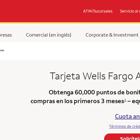
ATM/Sucursales
Servicio al 
resas
Comercial (en inglés)
Corporate & Investment
service mark
y
℠
Tarjeta
Wells Fargo
Obtenga 60,000 puntos de bonif
compras en los primeros 3 meses
– eq
1
Cuota an
Términos de créd
Solicíte