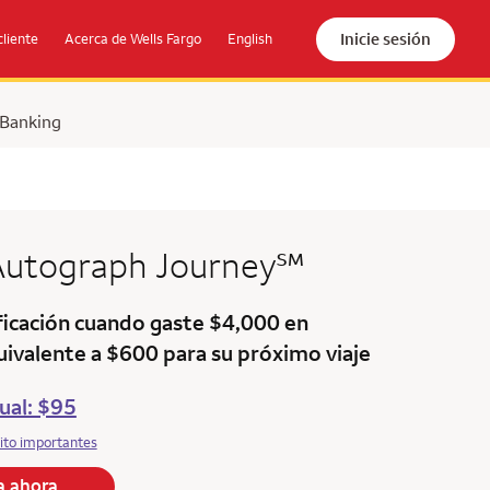
Inicie sesión
cliente
Acerca de Wells Fargo
English
 Banking
service mark
 Autograph
Journey
℠
icación cuando gaste $4,000 en
uivalente a $600 para su próximo viaje
ual: $95
ito importantes
la ahora