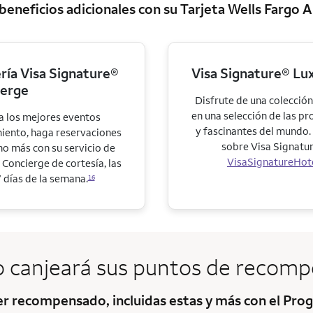
eneficios adicionales con su Tarjeta
Wells Fargo 
ería Visa Signature®
Visa Signature® Lux
ierge
Disfrute de una colección
en una selección de las p
 los mejores eventos
y fascinantes del mundo
iento, haga reservaciones
sobre
Visa Signatur
ho más con su servicio de
VisaSignatureHot
Concierge de cortesía, las
7 días de la semana.
16
 canjeará sus puntos de recomp
ser recompensado, incluidas estas y más con el P