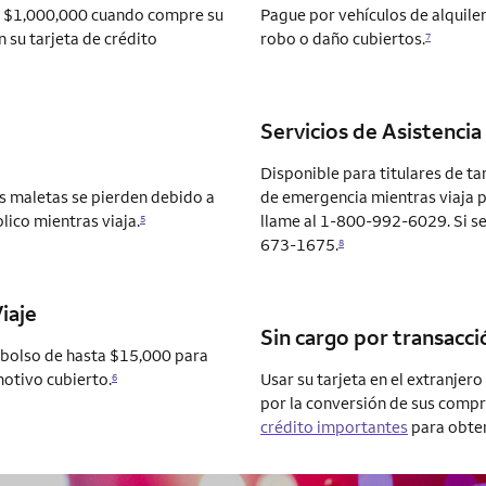
ta $1,000,000 cuando compre su
Pague por vehículos de alquile
 su tarjeta de crédito
robo o daño cubiertos.
7
Servicios de Asistencia
Disponible para titulares de ta
us maletas se pierden debido a
de emergencia mientras viaja p
lico mientras viaja.
llame al 1-800-992-6029. Si se
5
673-1675.
8
iaje
Sin cargo por transacci
embolso de hasta $15,000 para
motivo cubierto.
Usar su tarjeta en el extranjer
6
por la conversión de sus compr
crédito importantes
para obten