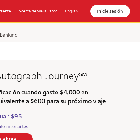
Inicie sesión
cliente
Acerca de Wells Fargo
English
 Banking
service mark
 Autograph
Journey
℠
icación cuando gaste $4,000 en
uivalente a $600 para su próximo viaje
ual: $95
ito importantes
la ahora