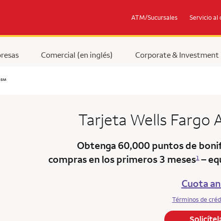
ATM/Sucursales
Servicio al 
resas
Comercial (en inglés)
Corporate & Investment
service mark
y
℠
Tarjeta
Wells Fargo
Obtenga 60,000 puntos de bonif
compras en los primeros 3 meses
– eq
1
Cuota an
Términos de créd
Solicíte