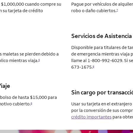
ta $1,000,000 cuando compre su
Pague por vehículos de alquile
 su tarjeta de crédito
robo o daño cubiertos.
7
Servicios de Asistencia
Disponible para titulares de ta
us maletas se pierden debido a
de emergencia mientras viaja p
lico mientras viaja.
llame al 1-800-992-6029. Si se
5
673-1675.
8
iaje
Sin cargo por transacci
embolso de hasta $15,000 para
motivo cubierto.
Usar su tarjeta en el extranjer
6
por la conversión de sus compr
crédito importantes
para obten