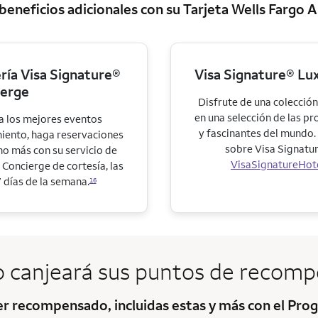
eneficios adicionales con su Tarjeta
Wells Fargo 
ería Visa Signature®
Visa Signature® Lux
ierge
Disfrute de una colección
en una selección de las p
 los mejores eventos
y fascinantes del mundo
iento, haga reservaciones
sobre
Visa Signatur
ho más con su servicio de
VisaSignatureHot
Concierge de cortesía, las
7 días de la semana.
16
 canjeará sus puntos de recomp
ser recompensado, incluidas estas y más con el P