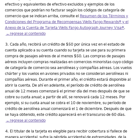
efectivo y equivalentes de efectivo excluidos y ejemplos de los
comercios que podrían no facturar según los códigos de categoría de
comercio que se indican arriba, consulte el
Resumen de los Términos y
Condiciones del Programa de Recompensas Wells Fargo Rewards® y el
Anexo de la Cuenta de Tarjeta Wells Fargo Autograph Journey Visa®
.
←regrese al contenido
Nota
3.
Cada año, recibirá un crédito de $50 por única vez en el estado de
cuenta aplicado a su cuenta cuando su tarjeta se use para su primera
compra de pasajes aéreos de al menos $50. Las compras de pasajes
aéreos incluyen compras realizadas en comercios minoristas cuyo código
de categoría de comercio sea aerolíneas y compañías aéreas. Los vuelos
chárter y los vuelos en aviones privados no se consideran aerolíneas ni
compañías aéreas. Durante el primer año, el crédito estará disponible al
abrir la cuenta. De ahí en adelante, el período de crédito de aerolínea
anual de 12 meses comenzará el primer día del mes después de que se
cobre su cuota anual; a partir de allí, se renovará cada 12 meses. Por
ejemplo, si su cuota anual se cobra el 10 de noviembre, su período de
crédito de aerolínea anual comenzará el 1 de diciembre. Después de que
se haya obtenido, este crédito aparecerá en el transcurso de 60 días.
←regrese al contenido
Nota
4.
El titular de la tarjeta es elegible para recibir cobertura si fallece de
manera accidental, sufre la pérdida accidental de extremidades, de la