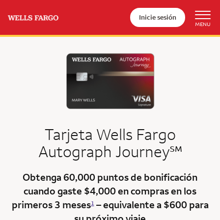
Inicie sesión
Tarjeta
Wells Fargo
service
Autograph
Journey
℠
Obtenga 60,000 puntos de bonificación
cuando gaste $4,000 en
compras en los
primeros 3 meses
– equivalente a $600 para
1
su próximo viaje