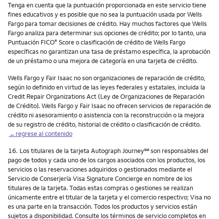
Tenga en cuenta que la puntuación proporcionada en este servicio tiene
fines educativos y es posible que no sea la puntuación usada por Wells
Fargo para tomar decisiones de crédito. Hay muchos factores que Wells
Fargo analiza para determinar sus opciones de crédito; por lo tanto, una
Puntuación FICO
Score o clasificación de crédito de Wells Fargo
®
específicas no garantizan una tasa de préstamo específica, la aprobación
de un préstamo o una mejora de categoría en una tarjeta de crédito.
Wells Fargo y Fair Isaac no son organizaciones de reparación de crédito,
según lo definido en virtud de las leyes federales y estatales, incluida la
Credit Repair Organizations Act (Ley de Organizaciones de Reparación
de Crédito). Wells Fargo y Fair Isaac no ofrecen servicios de reparación de
crédito ni asesoramiento o asistencia con la reconstrucción o la mejora
de su registro de crédito, historial de crédito o clasificación de crédito.
←regrese al contenido
Nota
service mark
16.
Los titulares de la tarjeta Autograph Journey
℠
son responsables del
pago de todos y cada uno de los cargos asociados con los productos, los
servicios o las reservaciones adquiridos o gestionados mediante el
Servicio de Conserjería Visa Signature Concierge en nombre de los
titulares de la tarjeta. Todas estas compras o gestiones se realizan
únicamente entre el titular de la tarjeta y el comercio respectivo; Visa no
es una parte en la transacción. Todos los productos y servicios están
sujetos a disponibilidad. Consulte los términos de servicio completos en