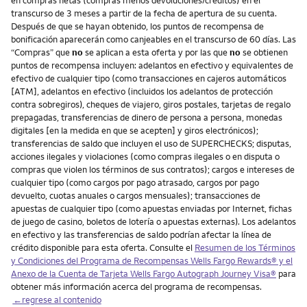
transcurso de 3 meses a partir de la fecha de apertura de su cuenta.
Después de que se hayan obtenido, los puntos de recompensa de
bonificación aparecerán como canjeables en el transcurso de 60 días. Las
“Compras” que
no
se aplican a esta oferta y por las que
no
se obtienen
puntos de recompensa incluyen: adelantos en efectivo y equivalentes de
efectivo de cualquier tipo (como transacciones en cajeros automáticos
[ATM], adelantos en efectivo (incluidos los adelantos de protección
contra sobregiros), cheques de viajero, giros postales, tarjetas de regalo
prepagadas, transferencias de dinero de persona a persona, monedas
digitales [en la medida en que se acepten] y giros electrónicos);
transferencias de saldo que incluyen el uso de SUPERCHECKS; disputas,
acciones ilegales y violaciones (como compras ilegales o en disputa o
compras que violen los términos de sus contratos); cargos e intereses de
cualquier tipo (como cargos por pago atrasado, cargos por pago
devuelto, cuotas anuales o cargos mensuales); transacciones de
apuestas de cualquier tipo (como apuestas enviadas por Internet, fichas
de juego de casino, boletos de lotería o apuestas externas). Los adelantos
en efectivo y las transferencias de saldo podrían afectar la línea de
crédito disponible para esta oferta. Consulte el
Resumen de los Términos
y Condiciones del Programa de Recompensas Wells Fargo Rewards® y el
Anexo de la Cuenta de Tarjeta Wells Fargo Autograph Journey Visa®
para
obtener más información acerca del programa de recompensas.
←regrese al contenido