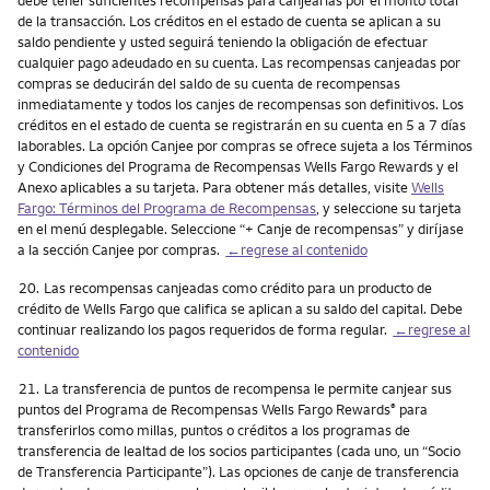
de la transacción. Los créditos en el estado de cuenta se aplican a su
saldo pendiente y usted seguirá teniendo la obligación de efectuar
cualquier pago adeudado en su cuenta. Las recompensas canjeadas por
compras se deducirán del saldo de su cuenta de recompensas
inmediatamente y todos los canjes de recompensas son definitivos. Los
créditos en el estado de cuenta se registrarán en su cuenta en 5 a 7 días
laborables. La opción Canjee por compras se ofrece sujeta a los Términos
y Condiciones del Programa de Recompensas Wells Fargo Rewards y el
Anexo aplicables a su tarjeta. Para obtener más detalles, visite
Wells
Fargo: Términos del Programa de Recompensas
, y seleccione su tarjeta
en el menú desplegable. Seleccione “+ Canje de recompensas” y diríjase
a la sección Canjee por compras.
←regrese al contenido
Nota
20.
Las recompensas canjeadas como crédito para un producto de
crédito de Wells Fargo que califica se aplican a su saldo del capital. Debe
continuar realizando los pagos requeridos de forma regular.
←regrese al
contenido
Nota
21.
La transferencia de puntos de recompensa le permite canjear sus
puntos del Programa de Recompensas Wells Fargo Rewards
para
®
transferirlos como millas, puntos o créditos a los programas de
transferencia de lealtad de los socios participantes (cada uno, un “Socio
de Transferencia Participante”). Las opciones de canje de transferencia