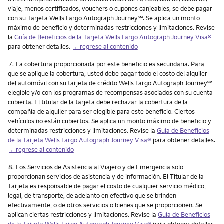
viaje, menos certificados, vouchers o cupones canjeables, se debe pagar
service mark
con su Tarjeta Wells Fargo Autograph Journey
℠
. Se aplica un monto
máximo de beneficio y determinadas restricciones y limitaciones. Revise
la
Guía de Beneficios de la Tarjeta Wells Fargo Autograph Journey Visa®
para obtener detalles.
←regrese al contenido
Nota
7.
La cobertura proporcionada por este beneficio es secundaria. Para
que se aplique la cobertura, usted debe pagar todo el costo del alquiler
del automóvil con su tarjeta de crédito Wells Fargo Autograph Journey℠
elegible y/o con los programas de recompensas asociados con su cuenta
cubierta. El titular de la tarjeta debe rechazar la cobertura de la
compañía de alquiler para ser elegible para este beneficio. Ciertos
vehículos no están cubiertos. Se aplica un monto máximo de beneficio y
determinadas restricciones y limitaciones. Revise la
Guía de Beneficios
de la Tarjeta Wells Fargo Autograph Journey Visa®
para obtener detalles.
←regrese al contenido
Nota
8.
Los Servicios de Asistencia al Viajero y de Emergencia solo
proporcionan servicios de asistencia y de información. El Titular de la
Tarjeta es responsable de pagar el costo de cualquier servicio médico,
legal, de transporte, de adelanto en efectivo que se brinden
efectivamente, o de otros servicios o bienes que se proporcionen. Se
aplican ciertas restricciones y limitaciones. Revise la
Guía de Beneficios
de la Tarjeta Wells Fargo Autograph Journey Visa®
para obtener detalles.