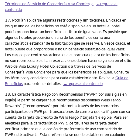
Términos de Servicio de Conserjería Visa Concierge
.
←regrese al
contenido
Nota
17.
Podrían aplicarse algunas restricciones y limitaciones. En casos en
los que uno de los beneficios no esté disponible en un hotel, el hotel
podría proporcionar un beneficio sustituto de igual valor. Es posible que
algunos hoteles proporcionen uno de los beneficios como una
característica estándar de la habitación que se reserve. En esos casos, el
hotel puede que proporcione o no un beneficio sustituto de igual valor.
Los cargos por centro vacacional que cubran cualquiera de los beneficios
no son reembolsables. Las reservaciones deben hacerse ya sea en el sitio
Web de Visa Luxury Hotel Collection o a través del Servicio de
Conserjería Visa Concierge para que los beneficios se apliquen. Consulte
los términos y condiciones para cada establecimiento. Revise la
Guía de
Beneficios
para obtener detalles.
←regrese al contenido
Nota
18.
La característica Pago con Recompensas (“PWR”, por sus siglas en
inglés) le permite canjear sus recompensas disponibles Wells Fargo
Rewards
(“recompensas”) por Internet a través de los comercios
®
participantes en PWR por transacciones de compra que califiquen con su
cuenta de tarjeta de crédito de Wells Fargo (“tarjeta”) elegible. Para ser
elegibles para la característica PWR, los titulares de tarjeta deben
verificar primero que la opción de preferencia de uso compartido de
PWR esté activada. Esta preferencia se puede establecer en cualquier