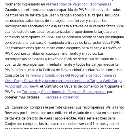
momento ingresando en
Preferencias de Pago con Recompensas
.
Cuando su preferencia de uso compartido de PWR esté activada, todos
los titulares de tarjeta que usen y tengan acceso a su tarjeta, incluidos
los usuarios autorizados de su tarjeta, podrán ver y canjear las
recompensas asociadas con esa tarjeta a través de la característica PWR
cuando usted o sus usuarios autorizados proporcionen la tarjeta a un
comercio participante en PWR. No se obtienen recompensas por ninguna
porción de una transacción canjeada a través de la característica PWR.
Las transacciones que califican como elegibles para el canje a través de
PWR podrían cambiar en cualquier momento y sin aviso. Las
recompensas canjeadas a través de PWR se deducirán del saldo de su
cuenta de recompensas inmediatamente y todos los canjes mediante
PWR están sujetos a la Política de Devolución/Cancelación del comercio.
Consulte los
Términos y Condiciones del Programa de Recompensas
Wells Fargo Rewards® y Anexo correspondiente a la Tarjeta Wells Fargo
Autograph Journey®
, el Contrato de Usuario del comercio participante en
PWR y los
Términos y Condiciones del Pago con Recompensas
para
obtener más detalles.
←regrese al contenido
Nota
19.
Canjee por compras le permite canjear sus recompensas Wells Fargo
Rewards por Internet por un crédito en el estado de cuenta en su cuenta
de tarjeta de crédito de Wells Fargo elegible. Para ser elegibles para
Canjee por compras, las transacciones deben ser de $1 o más y usted
debe tener suficientes recompensas para canjearlas por el monto total