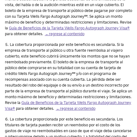
vista, del habla o de la audición mientras esté en un viaje cubierto. El
boleto de la empresa de transporte al público debe pagarse por completo
service mark
con su Tarjeta Wells Fargo Autograph Journey
℠
. Se aplica un monto
máximo de beneficio y determinadas restricciones y limitaciones. Revise
la
Guía de Beneficios de la Tarjeta Wells Fargo Autograph Journey Visa®
para obtener detalles.
←regrese al contenido
Nota
5.
La cobertura proporcionada por este beneficio es secundaria. Si la
empresa de transporte al público u otra fuente reembolsa al viajero
cubierto, este beneficio cubrirá únicamente los montos que no se hayan
reembolsado previamente. El boleto de la empresa de transporte al
público debe comprarse en su totalidad con su cuenta de tarjeta de
service mark
crédito Wells Fargo Autograph Journey
℠
y/o con el programa de
recompensas asociado con su cuenta cubierta. La pérdida debe ser
resultado del robo del equipaje o de su envío a un destino incorrecto por
parte de la empresa de transporte al público durante el viaje. Se aplica un
monto máximo de beneficio y determinadas restricciones y limitaciones.
Revise la
Guía de Beneficios de la Tarjeta Wells Fargo Autograph Journey
Visa®
para obtener detalles.
←regrese al contenido
Nota
6.
La cobertura proporcionada por este beneficio es secundaria. Los
titulares de tarjeta pueden recibir un reembolso por el costo de los
gastos de viaje no reembolsables en caso de que el viaje deba cancelarse
o interrumpirse debido a un motivo cubierto. La totalidad del costo del