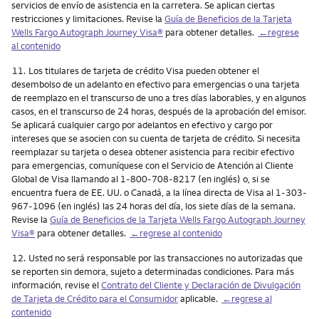
servicios de envío de asistencia en la carretera. Se aplican ciertas
restricciones y limitaciones. Revise la
Guía de Beneficios de la Tarjeta
Wells Fargo Autograph Journey Visa®
para obtener detalles.
←regrese
al contenido
Nota
11.
Los titulares de tarjeta de crédito Visa pueden obtener el
desembolso de un adelanto en efectivo para emergencias o una tarjeta
de reemplazo en el transcurso de uno a tres días laborables, y en algunos
casos, en el transcurso de 24 horas, después de la aprobación del emisor.
Se aplicará cualquier cargo por adelantos en efectivo y cargo por
intereses que se asocien con su cuenta de tarjeta de crédito. Si necesita
reemplazar su tarjeta o desea obtener asistencia para recibir efectivo
para emergencias, comuníquese con el Servicio de Atención al Cliente
Global de Visa llamando al 1-800-708-8217 (en inglés) o, si se
encuentra fuera de EE. UU. o Canadá, a la línea directa de Visa al 1-303-
967-1096 (en inglés) las 24 horas del día, los siete días de la semana.
Revise la
Guía de Beneficios de la Tarjeta Wells Fargo Autograph Journey
Visa®
para obtener detalles.
←regrese al contenido
Nota
12.
Usted no será responsable por las transacciones no autorizadas que
se reporten sin demora, sujeto a determinadas condiciones. Para más
información, revise el
Contrato del Cliente y Declaración de Divulgación
de Tarjeta de Crédito para el Consumidor
aplicable.
←regrese al
contenido