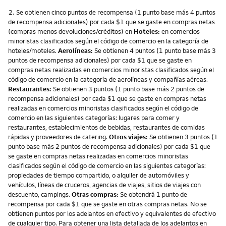
Nota
2.
Se obtienen cinco puntos de recompensa (1 punto base más 4 puntos
de recompensa adicionales) por cada $1 que se gaste en compras netas
(compras menos devoluciones/créditos) en
Hoteles:
en comercios
minoristas clasificados según el código de comercio en la categoría de
hoteles/moteles.
Aerolíneas:
Se obtienen 4 puntos (1 punto base más 3
puntos de recompensa adicionales) por cada $1 que se gaste en
compras netas realizadas en comercios minoristas clasificados según el
código de comercio en la categoría de aerolíneas y compañías aéreas.
Restaurantes:
Se obtienen 3 puntos (1 punto base más 2 puntos de
recompensa adicionales) por cada $1 que se gaste en compras netas
realizadas en comercios minoristas clasificados según el código de
comercio en las siguientes categorías: lugares para comer y
restaurantes, establecimientos de bebidas, restaurantes de comidas
rápidas y proveedores de catering.
Otros viajes:
Se obtienen 3 puntos (1
punto base más 2 puntos de recompensa adicionales) por cada $1 que
se gaste en compras netas realizadas en comercios minoristas
clasificados según el código de comercio en las siguientes categorías:
propiedades de tiempo compartido, o alquiler de automóviles y
vehículos, líneas de cruceros, agencias de viajes, sitios de viajes con
descuento, campings.
Otras compras:
Se obtendrá 1 punto de
recompensa por cada $1 que se gaste en otras compras netas. No se
obtienen puntos por los adelantos en efectivo y equivalentes de efectivo
de cualquier tipo. Para obtener una lista detallada de los adelantos en