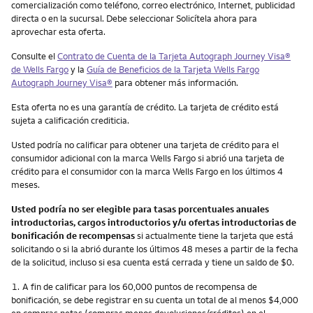
comercialización como teléfono, correo electrónico, Internet, publicidad
directa o en la sucursal. Debe seleccionar Solicítela ahora para
aprovechar esta oferta.
Consulte el
Contrato de Cuenta de la Tarjeta Autograph Journey Visa®
de Wells Fargo
y la
Guía de Beneficios de la Tarjeta Wells Fargo
Autograph Journey Visa®
para obtener más información.
Esta oferta no es una garantía de crédito. La tarjeta de crédito está
sujeta a calificación crediticia.
Usted podría no calificar para obtener una tarjeta de crédito para el
consumidor adicional con la marca Wells Fargo si abrió una tarjeta de
crédito para el consumidor con la marca Wells Fargo en los últimos 4
meses.
Usted podría no ser elegible para tasas porcentuales anuales
introductorias, cargos introductorios y/u ofertas introductorias de
bonificación de recompensas
si actualmente tiene la tarjeta que está
solicitando o si la abrió durante los últimos 48 meses a partir de la fecha
de la solicitud, incluso si esa cuenta está cerrada y tiene un saldo de $0.
Nota
1.
A fin de calificar para los 60,000 puntos de recompensa de
bonificación, se debe registrar en su cuenta un total de al menos $4,000
en compras netas (compras menos devoluciones/créditos) en el