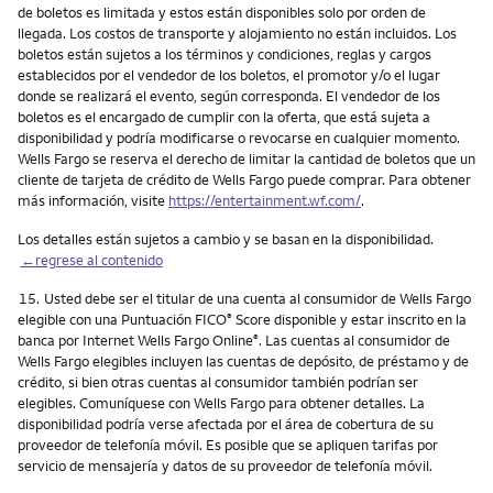
de boletos es limitada y estos están disponibles solo por orden de
llegada. Los costos de transporte y alojamiento no están incluidos. Los
boletos están sujetos a los términos y condiciones, reglas y cargos
establecidos por el vendedor de los boletos, el promotor y/o el lugar
donde se realizará el evento, según corresponda. El vendedor de los
boletos es el encargado de cumplir con la oferta, que está sujeta a
disponibilidad y podría modificarse o revocarse en cualquier momento.
Wells Fargo se reserva el derecho de limitar la cantidad de boletos que un
cliente de tarjeta de crédito de Wells Fargo puede comprar. Para obtener
más información, visite
https://entertainment.wf.com/
.
Los detalles están sujetos a cambio y se basan en la disponibilidad.
←regrese al contenido
Nota
15.
Usted debe ser el titular de una cuenta al consumidor de Wells Fargo
elegible con una Puntuación FICO
Score disponible y estar inscrito en la
®
banca por Internet Wells Fargo Online
. Las cuentas al consumidor de
®
Wells Fargo elegibles incluyen las cuentas de depósito, de préstamo y de
crédito, si bien otras cuentas al consumidor también podrían ser
elegibles. Comuníquese con Wells Fargo para obtener detalles. La
disponibilidad podría verse afectada por el área de cobertura de su
proveedor de telefonía móvil. Es posible que se apliquen tarifas por
servicio de mensajería y datos de su proveedor de telefonía móvil.