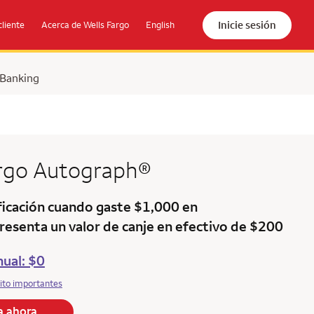
Inicie sesión
cliente
Acerca de Wells Fargo
English
 Banking
argo
Autograph®
icación cuando gaste $1,000 en
resenta un valor de canje en efectivo de $200
ual: $0
ito importantes
la ahora