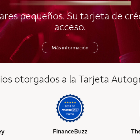
res pequeños. Su tarjeta de créd
acceso.
Más información
os otorgados a la Tarjeta Auto
ey
FinanceBuzz
The