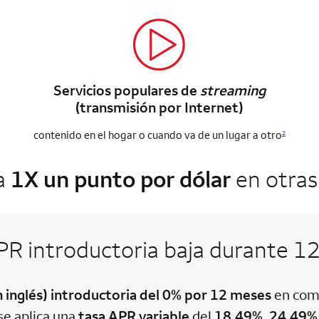
Servicios populares de
streaming
(transmisión por Internet)
contenido en el hogar o cuando va de un lugar a otro
2
a
1X un punto por dólar
en otra
PR introductoria baja durante 1
n inglés) introductoria del 0% por 12 meses
en comp
se aplica una
tasa APR variable
del
18.49%, 24.49%