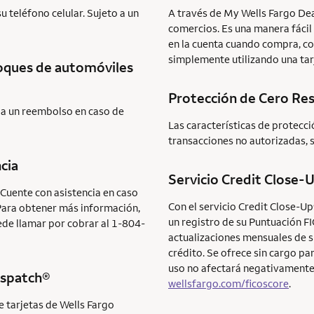
 teléfono celular. Sujeto a un
A través de My Wells Fargo Dea
comercios. Es una manera fácil
en la cuenta cuando compra, co
simplemente utilizando una tarj
hoques de automóviles
Protección de Cero Re
iba un reembolso en caso de
Las características de protecc
transacciones no autorizadas, 
cia
Servicio
Credit Close-
 Cuente con asistencia en caso
Con el servicio
Credit Close-U
Para obtener más información,
un registro de su Puntuación
F
ede llamar por cobrar al 1-804-
actualizaciones mensuales de 
crédito. Se ofrece sin cargo par
uso no afectará negativamente
ispatch®
wellsfargo.com/ficoscore
.
e tarjetas de Wells Fargo