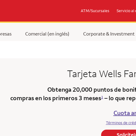
ATM/Sucursales
Servicio al 
resas
Comercial (en inglés)
Corporate & Investment
Tarjeta
Wells F
Obtenga 20,000 puntos de bonif
compras en los primeros 3 meses
– lo que rep
1
Cuota an
Términos de créd
Solicíte