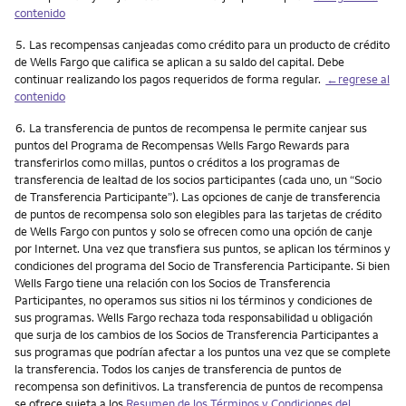
contenido
Nota
5.
Las recompensas canjeadas como crédito para un producto de crédito
de Wells Fargo que califica se aplican a su saldo del capital. Debe
continuar realizando los pagos requeridos de forma regular.
←regrese al
contenido
Nota
6.
La transferencia de puntos de recompensa le permite canjear sus
puntos del Programa de Recompensas Wells Fargo Rewards para
transferirlos como millas, puntos o créditos a los programas de
transferencia de lealtad de los socios participantes (cada uno, un “Socio
de Transferencia Participante”). Las opciones de canje de transferencia
de puntos de recompensa solo son elegibles para las tarjetas de crédito
de Wells Fargo con puntos y solo se ofrecen como una opción de canje
por Internet. Una vez que transfiera sus puntos, se aplican los términos y
condiciones del programa del Socio de Transferencia Participante. Si bien
Wells Fargo tiene una relación con los Socios de Transferencia
Participantes, no operamos sus sitios ni los términos y condiciones de
sus programas. Wells Fargo rechaza toda responsabilidad u obligación
que surja de los cambios de los Socios de Transferencia Participantes a
sus programas que podrían afectar a los puntos una vez que se complete
la transferencia. Todos los canjes de transferencia de puntos de
recompensa son definitivos. La transferencia de puntos de recompensa
se ofrece sujeta a los
Resumen de los Términos y Condiciones del