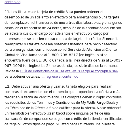
contenido
Nota
11.
Los titulares de tarjeta de crédito Visa pueden obtener el
desembolso de un adelanto en efectivo para emergencias o una tarjeta
de reemplazo en el transcurso de uno a tres días laborables, y en algunos
casos, en el transcurso de 24 horas, después de la aprobación del emisor.
Se aplicará cualquier cargo por adelantos en efectivo y cargo por
intereses que se asocien con su cuenta de tarjeta de crédito. Si necesita
reemplazar su tarjeta o desea obtener asistencia para recibir efectivo
para emergencias, comuníquese con el Servicio de Atención al Cliente
Global de Visa llamando al 1-800-708-8217 (en inglés) o, si se
encuentra fuera de EE. UU. o Canadá, a la línea directa de Visa al 1-303-
967-1096 (en inglés) las 24 horas del día, los siete días de la semana.
Revise la
Guía de Beneficios de la Tarjeta Wells Fargo Autograph Visa®
para obtener detalles.
←regrese al contenido
Nota
12.
Debe activar una oferta y usar su tarjeta elegible para realizar
compras directamente con el comercio que proporciona la oferta a más
tardar en la fecha de vencimiento. Las compras deben cumplir con todos
los requisitos de los Términos y Condiciones de My Wells Fargo Deals y
los Términos de la Oferta a fin de calificar para la oferta. No se obtendrá
un reembolso en efectivo (cash back) sobre ninguna parte de una
transacción de compra que se pague con crédito de la tienda, certificados
de regalo u otros tipos de pago. Si usted paga utilizando una billetera