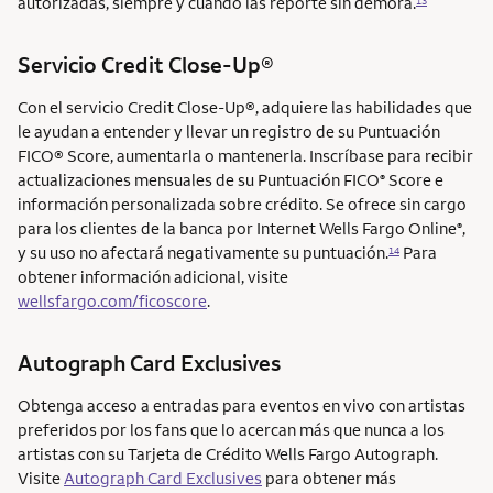
autorizadas, siempre y cuando las reporte sin demora.
13
Servicio
Credit Close-Up®
Con el servicio
Credit Close-Up®
, adquiere las habilidades que
le ayudan a entender y llevar un registro de su Puntuación
FICO® Score
, aumentarla o mantenerla. Inscríbase para recibir
actualizaciones mensuales de su Puntuación FICO
Score e
®
información personalizada sobre crédito. Se ofrece sin cargo
para los clientes de la banca por Internet Wells Fargo Online
,
®
y su uso no afectará negativamente su puntuación.
Para
14
obtener información adicional, visite
wellsfargo.com/ficoscore
.
Autograph Card Exclusives
Obtenga acceso a entradas para eventos en vivo con artistas
preferidos por los fans que lo acercan más que nunca a los
artistas con su Tarjeta de Crédito Wells Fargo Autograph.
Visite
Autograph Card Exclusives
para obtener más