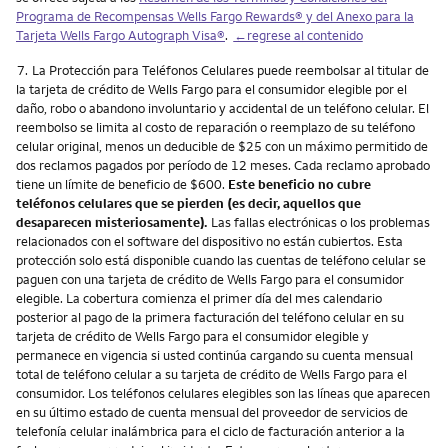
Programa de Recompensas Wells Fargo Rewards® y del Anexo para la
Tarjeta Wells Fargo Autograph Visa®
.
←regrese al contenido
Nota
7.
La Protección para Teléfonos Celulares puede reembolsar al titular de
la tarjeta de crédito de Wells Fargo para el consumidor elegible por el
daño, robo o abandono involuntario y accidental de un teléfono celular. El
reembolso se limita al costo de reparación o reemplazo de su teléfono
celular original, menos un deducible de $25 con un máximo permitido de
dos reclamos pagados por período de 12 meses. Cada reclamo aprobado
tiene un límite de beneficio de $600.
Este beneficio no cubre
teléfonos celulares que se pierden (es decir, aquellos que
desaparecen misteriosamente).
Las fallas electrónicas o los problemas
relacionados con el software del dispositivo no están cubiertos. Esta
protección solo está disponible cuando las cuentas de teléfono celular se
paguen con una tarjeta de crédito de Wells Fargo para el consumidor
elegible. La cobertura comienza el primer día del mes calendario
posterior al pago de la primera facturación del teléfono celular en su
tarjeta de crédito de Wells Fargo para el consumidor elegible y
permanece en vigencia si usted continúa cargando su cuenta mensual
total de teléfono celular a su tarjeta de crédito de Wells Fargo para el
consumidor. Los teléfonos celulares elegibles son las líneas que aparecen
en su último estado de cuenta mensual del proveedor de servicios de
telefonía celular inalámbrica para el ciclo de facturación anterior a la