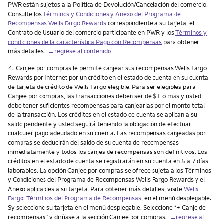
PWR están sujetos a la Política de Devolución/Cancelación del comercio.
Consulte los
Términos y Condiciones y Anexo del Programa de
Recompensas Wells Fargo Rewards
correspondiente a su tarjeta, el
Contrato de Usuario del comercio participante en PWR y los
Términos y
condiciones de la característica Pago con Recompensas
para obtener
más detalles.
←regrese al contenido
Nota
4.
Canjee por compras le permite canjear sus recompensas Wells Fargo
Rewards por Internet por un crédito en el estado de cuenta en su cuenta
de tarjeta de crédito de Wells Fargo elegible. Para ser elegibles para
Canjee por compras, las transacciones deben ser de $1 o más y usted
debe tener suficientes recompensas para canjearlas por el monto total
de la transacción. Los créditos en el estado de cuenta se aplican a su
saldo pendiente y usted seguirá teniendo la obligación de efectuar
cualquier pago adeudado en su cuenta. Las recompensas canjeadas por
compras se deducirán del saldo de su cuenta de recompensas
inmediatamente y todos los canjes de recompensas son definitivos. Los
créditos en el estado de cuenta se registrarán en su cuenta en 5 a 7 días
laborables. La opción Canjee por compras se ofrece sujeta a los Términos
y Condiciones del Programa de Recompensas Wells Fargo Rewards y el
Anexo aplicables a su tarjeta. Para obtener más detalles, visite
Wells
Fargo: Términos del Programa de Recompensas
, en el menú desplegable.
Sy seleccione su tarjeta en el menú desplegable. Seleccione “+ Canje de
recompensas” y diríjase a la sección Canjee por compras.
←regrese al