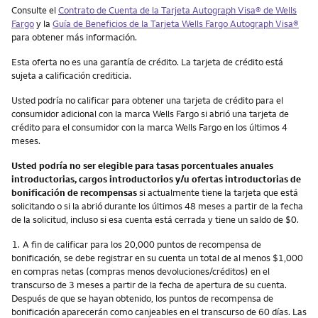
Consulte el
Contrato de Cuenta de la Tarjeta
Autograph Visa®
de
Wells
Fargo
y la
Guía de Beneficios de la Tarjeta
Wells Fargo Autograph Visa
®
para obtener más información.
Esta oferta no es una garantía de crédito. La tarjeta de crédito está
sujeta a calificación crediticia.
Usted podría no calificar para obtener una tarjeta de crédito para el
consumidor adicional con la marca Wells Fargo si abrió una tarjeta de
crédito para el consumidor con la marca Wells Fargo en los últimos 4
meses.
Usted podría no ser elegible para tasas porcentuales anuales
introductorias, cargos introductorios y/u ofertas introductorias de
bonificación de recompensas
si actualmente tiene la tarjeta que está
solicitando o si la abrió durante los últimos 48 meses a partir de la fecha
de la solicitud, incluso si esa cuenta está cerrada y tiene un saldo de $0.
Nota
1.
A fin de calificar para los 20,000 puntos de recompensa de
bonificación, se debe registrar en su cuenta un total de al menos $1,000
en compras netas (compras menos devoluciones/créditos) en el
transcurso de 3 meses a partir de la fecha de apertura de su cuenta.
Después de que se hayan obtenido, los puntos de recompensa de
bonificación aparecerán como canjeables en el transcurso de 60 días. Las