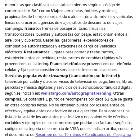
minoristas que clasifican sus establecimientos según el código de
comercio de VISA
como:
Viajes:
aerolíneas, hoteles y moteles,
®
propiedades de tiempo compartido o alquiler de automóviles y vehículos,
líneas de cruceros, agencias de viajes, sitios de descuento de viajes,
campings.
Tránsito:
trenes de pasajeros, taxis, limusinas,
transbordadores, puentes y autopistas con peaje, estacionamientos al
aire libre y cubiertos.
Gasolina:
gasolineras, expendedores de
combustible automatizados y estaciones de carga de vehículos
eléctricos.
Restaurantes:
lugares para comer y restaurantes,
establecimientos de bebidas, restaurantes de comidas rápidas y/o
proveedores de catering.
Planes telefónicos:
proveedores de telefonía
celular y fija que se consideren servicios de telecomunicaciones.
Servicios populares de
streaming
(transmisión por Internet):
televisión por cable y otros servicios de televisión de pago, bienes, libros,
películas y música digitales y servicios de suscripción/continuidad digital,
según se indican en:
wellsfargo.com/autographstreaming
.
Otras
compras:
Se obtendrá 1 punto de recompensa por cada $1 que se gaste
en otras compras netas. No se obtienen puntos por los adelantos de
efectivo y equivalentes de efectivo de cualquier tipo. Para obtener una
lista detallada de los adelantos en efectivo y equivalentes de efectivo
excluidos y ejemplos de los comercios que podrían no facturar según los
códigos de categoría de comercio de VISA que se indican arriba, consulte
el documento de
Resumen de los Términos y Condiciones del Programa