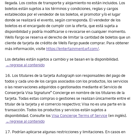
llegada. Los costos de transporte y alojamiento no están incluidos. Los
boletos están sujetos a los términos y condiciones, reglas y cargos
establecidos por el vendedor de los boletos, el promotor y/o el lugar
donde se realizará el evento, según corresponda. El vendedor de los
boletos es el encargado de cumplir con la oferta, que está sujeta a
disponibilidad y podría modificarse o revocarse en cualquier momento.
Wells Fargo se reserva el derecho de limitar la cantidad de boletos que un
cliente de tarjeta de crédito de Wells Fargo puede comprar. Para obtener
más información, visite
https://entertainment.wf.com/
.
Los detalles están sujetos a cambio y se basan en la disponibilidad.
←regrese al contenido
Nota
16.
Los titulares de la tarjeta Autograph son responsables del pago de
todos y cada uno de los cargos asociados con los productos, los servicios
o las reservaciones adquiridos o gestionados mediante el Servicio de
Conserjería Visa Signature
Concierge en nombre de los titulares de la
®
tarjeta. Todas estas compras o gestiones se realizan únicamente entre el
titular de la tarjeta y el comercio respectivo; Visa no es una parte en la
transacción. Todos los productos y servicios están sujetos a
disponibilidad. Consulte los
Visa Concierge Terms of Service
(en inglés).
←regrese al contenido
Nota
17.
Podrían aplicarse algunas restricciones y limitaciones. En casos en