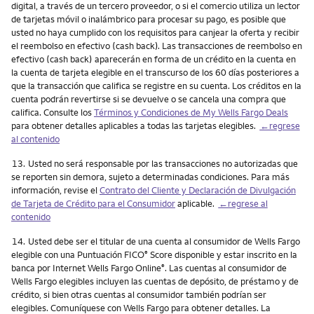
digital, a través de un tercero proveedor, o si el comercio utiliza un lector
de tarjetas móvil o inalámbrico para procesar su pago, es posible que
usted no haya cumplido con los requisitos para canjear la oferta y recibir
el reembolso en efectivo (cash back). Las transacciones de reembolso en
efectivo (cash back) aparecerán en forma de un crédito en la cuenta en
la cuenta de tarjeta elegible en el transcurso de los 60 días posteriores a
que la transacción que califica se registre en su cuenta. Los créditos en la
cuenta podrán revertirse si se devuelve o se cancela una compra que
califica. Consulte los
Términos y Condiciones de My Wells Fargo Deals
para obtener detalles aplicables a todas las tarjetas elegibles.
←regrese
al contenido
Nota
13.
Usted no será responsable por las transacciones no autorizadas que
se reporten sin demora, sujeto a determinadas condiciones. Para más
información, revise el
Contrato del Cliente y Declaración de Divulgación
de Tarjeta de Crédito para el Consumidor
aplicable.
←regrese al
contenido
Nota
14.
Usted debe ser el titular de una cuenta al consumidor de Wells Fargo
elegible con una Puntuación FICO
Score disponible y estar inscrito en la
®
banca por Internet Wells Fargo Online
. Las cuentas al consumidor de
®
Wells Fargo elegibles incluyen las cuentas de depósito, de préstamo y de
crédito, si bien otras cuentas al consumidor también podrían ser
elegibles. Comuníquese con Wells Fargo para obtener detalles. La