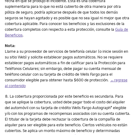
fecha en que se produjo el incidente. Esta es una cobertura
suplementaria para lo que no está cubierto de otra manera por otra
póliza de seguro, podría aplicarse después de que todos los demás
seguros se hayan agotado y es posible que no sea igual ni mejor que otra
cobertura aplicable. Para conocer los beneficios y las exclusiones de la
cobertura completos con respecto a esta protección, consulte la
Guía de
Beneficios
.
Nota:
Llame a su proveedor de servicios de telefonía celular (o inicie sesión en
su sitio Web) y solicite establecer pagos automáticos. No se requiere
establecer pagos automáticos a fin de calificar para la Protección para
Teléfonos Celulares; sin embargo, debe pagar su cuenta mensual de
teléfono celular con su tarjeta de crédito de Wells Fargo para el
consumidor elegible para obtener hasta $600 de protección.
←regrese
al contenido
Nota
8.
La cobertura proporcionada por este beneficio es secundaria. Para
que se aplique la cobertura, usted debe pagar todo el costo del alquiler
del automóvil con su tarjeta de crédito Wells Fargo Autograph
elegible
®
y/o con los programas de recompensas asociados con su cuenta cubierta.
El titular de la tarjeta debe rechazar la cobertura de la compañía de
alquiler para ser elegible para este beneficio. Ciertos vehículos no están
cubiertos. Se aplica un monto máximo de beneficio y determinadas