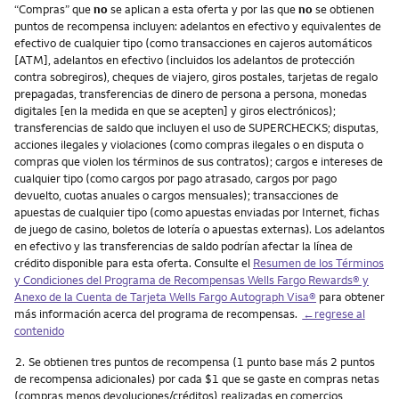
“Compras” que
no
se aplican a esta oferta y por las que
no
se obtienen
puntos de recompensa incluyen: adelantos en efectivo y equivalentes de
efectivo de cualquier tipo (como transacciones en cajeros automáticos
[ATM], adelantos en efectivo (incluidos los adelantos de protección
contra sobregiros), cheques de viajero, giros postales, tarjetas de regalo
prepagadas, transferencias de dinero de persona a persona, monedas
digitales [en la medida en que se acepten] y giros electrónicos);
transferencias de saldo que incluyen el uso de SUPERCHECKS; disputas,
acciones ilegales y violaciones (como compras ilegales o en disputa o
compras que violen los términos de sus contratos); cargos e intereses de
cualquier tipo (como cargos por pago atrasado, cargos por pago
devuelto, cuotas anuales o cargos mensuales); transacciones de
apuestas de cualquier tipo (como apuestas enviadas por Internet, fichas
de juego de casino, boletos de lotería o apuestas externas). Los adelantos
en efectivo y las transferencias de saldo podrían afectar la línea de
crédito disponible para esta oferta. Consulte el
Resumen de los Términos
y Condiciones del Programa de Recompensas Wells Fargo Rewards® y
Anexo de la Cuenta de Tarjeta Wells Fargo Autograph Visa®
para obtener
más información acerca del programa de recompensas.
←regrese al
contenido
Nota
2.
Se obtienen tres puntos de recompensa (1 punto base más 2 puntos
de recompensa adicionales) por cada $1 que se gaste en compras netas
(compras menos devoluciones/créditos) realizadas en comercios