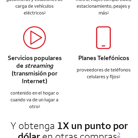
carga de vehículos
estacionamiento, peajes y
eléctricos
más
2
2
Servicios populares
Planes Telefónicos
de
streaming
proveedores de teléfonos
(transmisión por
celulares y fijos
2
Internet)
contenido en el hogar o
cuando va de un lugar a
otro
2
Y obtenga
1X un punto por
dólar
en otras compras
2