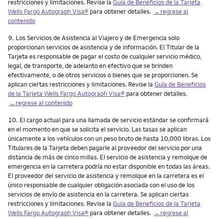
restricciones y limitaciones. Revise la
Guía de Beneficios de la Tarjeta
Wells Fargo Autograph Visa®
para obtener detalles.
←regrese al
contenido
Nota
9.
Los Servicios de Asistencia al Viajero y de Emergencia solo
proporcionan servicios de asistencia y de información. El Titular de la
Tarjeta es responsable de pagar el costo de cualquier servicio médico,
legal, de transporte, de adelanto en efectivo que se brinden
efectivamente, o de otros servicios o bienes que se proporcionen. Se
aplican ciertas restricciones y limitaciones. Revise la
Guía de Beneficios
de la Tarjeta Wells Fargo Autograph Visa®
para obtener detalles.
←regrese al contenido
Nota
10.
El cargo actual para una llamada de servicio estándar se confirmará
en el momento en que se solicita el servicio. Las tasas se aplican
únicamente a los vehículos con un peso bruto de hasta 10,000 libras. Los
Titulares de la Tarjeta deben pagarle al proveedor del servicio por una
distancia de más de cinco millas. El servicio de asistencia y remolque de
emergencia en la carretera podría no estar disponible en todas las áreas.
El proveedor del servicio de asistencia y remolque en la carretera es el
único responsable de cualquier obligación asociada con el uso de los
servicios de envío de asistencia en la carretera. Se aplican ciertas
restricciones y limitaciones. Revise la
Guía de Beneficios de la Tarjeta
Wells Fargo Autograph Visa®
para obtener detalles.
←regrese al