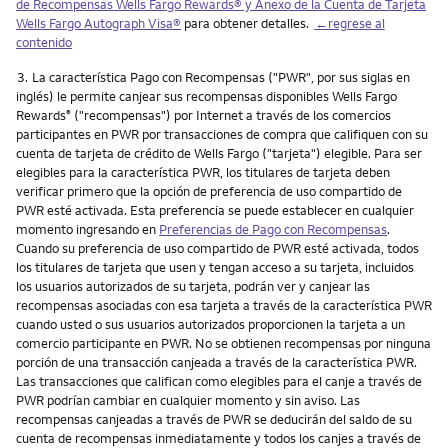
de Recompensas Wells Fargo Rewards® y Anexo de la Cuenta de Tarjeta
Wells Fargo Autograph Visa®
para obtener detalles.
←regrese al
contenido
Nota
3.
La característica Pago con Recompensas ("PWR", por sus siglas en
inglés) le permite canjear sus recompensas disponibles Wells Fargo
Rewards
("recompensas") por Internet a través de los comercios
®
participantes en PWR por transacciones de compra que califiquen con su
cuenta de tarjeta de crédito de Wells Fargo ("tarjeta") elegible. Para ser
elegibles para la característica PWR, los titulares de tarjeta deben
verificar primero que la opción de preferencia de uso compartido de
PWR esté activada. Esta preferencia se puede establecer en cualquier
momento ingresando en
Preferencias de Pago con Recompensas
.
Cuando su preferencia de uso compartido de PWR esté activada, todos
los titulares de tarjeta que usen y tengan acceso a su tarjeta, incluidos
los usuarios autorizados de su tarjeta, podrán ver y canjear las
recompensas asociadas con esa tarjeta a través de la característica PWR
cuando usted o sus usuarios autorizados proporcionen la tarjeta a un
comercio participante en PWR. No se obtienen recompensas por ninguna
porción de una transacción canjeada a través de la característica PWR.
Las transacciones que califican como elegibles para el canje a través de
PWR podrían cambiar en cualquier momento y sin aviso. Las
recompensas canjeadas a través de PWR se deducirán del saldo de su
cuenta de recompensas inmediatamente y todos los canjes a través de