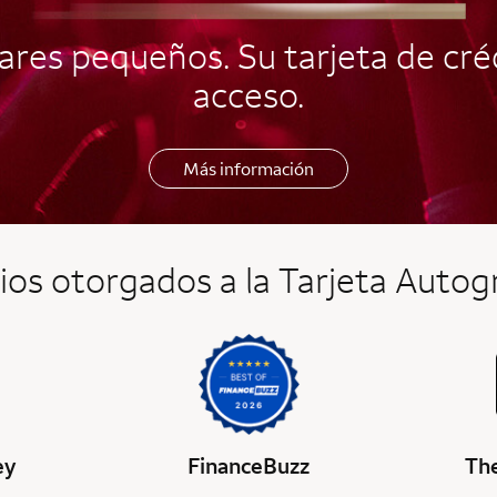
res pequeños. Su tarjeta de créd
acceso.
Más información
os otorgados a la Tarjeta Auto
ey
FinanceBuzz
The