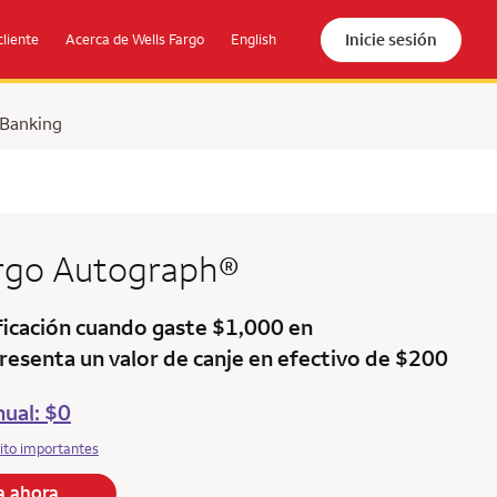
Inicie sesión
cliente
Acerca de Wells Fargo
English
 Banking
argo
Autograph®
icación cuando gaste $1,000 en
resenta un valor de canje en efectivo de $200
ual: $0
ito importantes
la ahora