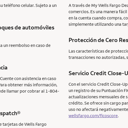
 teléfono celular. Sujeto a un
A través de My Wells Fargo Dea
comercios. Es una manera fácil
en la cuenta cuando compra, co
simplemente utilizando una tarj
hoques de automóviles
Protección de Cero Re
iba un reembolso en caso de
Las características de protecc
transacciones no autorizadas, 
cia
Servicio
Credit Close-
 Cuente con asistencia en caso
Con el servicio
Credit Close-U
Para obtener más información,
un registro de su Puntuación
F
ede llamar por cobrar al 1-804-
actualizaciones mensuales de 
crédito. Se ofrece sin cargo par
uso no afectará negativamente
ispatch®
wellsfargo.com/ficoscore
.
e tarjetas de Wells Fargo