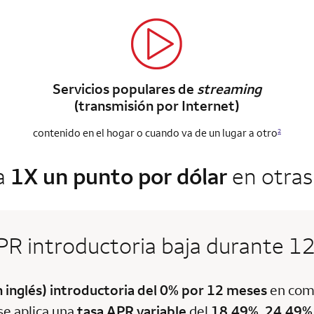
Servicios populares de
streaming
(transmisión por Internet)
contenido en el hogar o cuando va de un lugar a otro
2
a
1X un punto por dólar
en otra
PR introductoria baja durante 1
n inglés) introductoria del 0% por 12 meses
en comp
se aplica una
tasa APR variable
del
18.49%, 24.49%