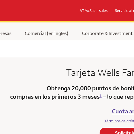
ATM/Sucursales
Servicio al 
resas
Comercial (en inglés)
Corporate & Investment
Tarjeta
Wells F
Obtenga 20,000 puntos de bonif
compras en los primeros 3 meses
– lo que rep
1
Cuota an
Términos de créd
Solicíte