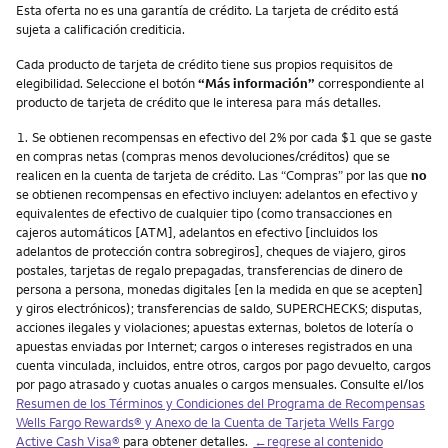
Esta oferta no es una garantía de crédito. La tarjeta de crédito está
sujeta a calificación crediticia.
Cada producto de tarjeta de crédito tiene sus propios requisitos de
elegibilidad. Seleccione el botón
“Más información”
correspondiente al
producto de tarjeta de crédito que le interesa para más detalles.
Nota
1.
Se obtienen recompensas en efectivo del 2% por cada $1 que se gaste
en compras netas (compras menos devoluciones/créditos) que se
realicen en la cuenta de tarjeta de crédito. Las “Compras” por las que
no
se obtienen recompensas en efectivo incluyen: adelantos en efectivo y
equivalentes de efectivo de cualquier tipo (como transacciones en
cajeros automáticos [ATM], adelantos en efectivo [incluidos los
adelantos de protección contra sobregiros], cheques de viajero, giros
postales, tarjetas de regalo prepagadas, transferencias de dinero de
persona a persona, monedas digitales [en la medida en que se acepten]
y giros electrónicos); transferencias de saldo, SUPERCHECKS; disputas,
acciones ilegales y violaciones; apuestas externas, boletos de lotería o
apuestas enviadas por Internet; cargos o intereses registrados en una
cuenta vinculada, incluidos, entre otros, cargos por pago devuelto, cargos
por pago atrasado y cuotas anuales o cargos mensuales. Consulte el/los
Resumen de los Términos y Condiciones del Programa de Recompensas
Wells Fargo Rewards
® y Anexo de la Cuenta de Tarjeta
Wells Fargo
Active Cash Visa
®
para obtener detalles.
←regrese al contenido