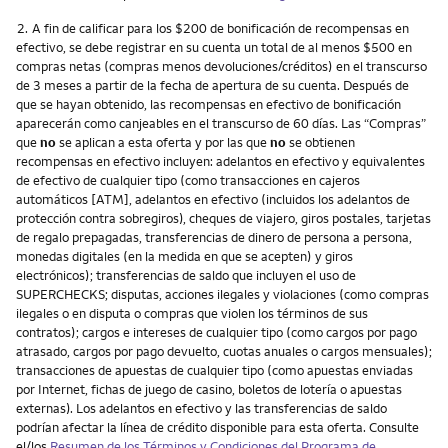
Nota
2.
A fin de calificar para los $200 de bonificación de recompensas en
efectivo, se debe registrar en su cuenta un total de al menos $500 en
compras netas (compras menos devoluciones/créditos) en el transcurso
de 3 meses a partir de la fecha de apertura de su cuenta. Después de
que se hayan obtenido, las recompensas en efectivo de bonificación
aparecerán como canjeables en el transcurso de 60 días. Las “Compras”
que
no
se aplican a esta oferta y por las que
no
se obtienen
recompensas en efectivo incluyen: adelantos en efectivo y equivalentes
de efectivo de cualquier tipo (como transacciones en cajeros
automáticos [ATM], adelantos en efectivo (incluidos los adelantos de
protección contra sobregiros), cheques de viajero, giros postales, tarjetas
de regalo prepagadas, transferencias de dinero de persona a persona,
monedas digitales (en la medida en que se acepten) y giros
electrónicos); transferencias de saldo que incluyen el uso de
SUPERCHECKS; disputas, acciones ilegales y violaciones (como compras
ilegales o en disputa o compras que violen los términos de sus
contratos); cargos e intereses de cualquier tipo (como cargos por pago
atrasado, cargos por pago devuelto, cuotas anuales o cargos mensuales);
transacciones de apuestas de cualquier tipo (como apuestas enviadas
por Internet, fichas de juego de casino, boletos de lotería o apuestas
externas). Los adelantos en efectivo y las transferencias de saldo
podrían afectar la línea de crédito disponible para esta oferta. Consulte
el/los
Resumen de los Términos y Condiciones del Programa de