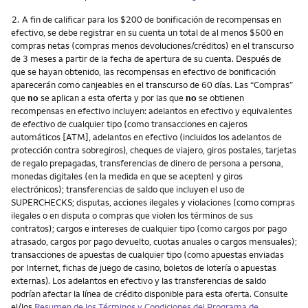
Nota
2.
A fin de calificar para los $200 de bonificación de recompensas en
efectivo, se debe registrar en su cuenta un total de al menos $500 en
compras netas (compras menos devoluciones/créditos) en el transcurso
de 3 meses a partir de la fecha de apertura de su cuenta. Después de
que se hayan obtenido, las recompensas en efectivo de bonificación
aparecerán como canjeables en el transcurso de 60 días. Las “Compras”
que
no
se aplican a esta oferta y por las que
no
se obtienen
recompensas en efectivo incluyen: adelantos en efectivo y equivalentes
de efectivo de cualquier tipo (como transacciones en cajeros
automáticos [ATM], adelantos en efectivo (incluidos los adelantos de
protección contra sobregiros), cheques de viajero, giros postales, tarjetas
de regalo prepagadas, transferencias de dinero de persona a persona,
monedas digitales (en la medida en que se acepten) y giros
electrónicos); transferencias de saldo que incluyen el uso de
SUPERCHECKS; disputas, acciones ilegales y violaciones (como compras
ilegales o en disputa o compras que violen los términos de sus
contratos); cargos e intereses de cualquier tipo (como cargos por pago
atrasado, cargos por pago devuelto, cuotas anuales o cargos mensuales);
transacciones de apuestas de cualquier tipo (como apuestas enviadas
por Internet, fichas de juego de casino, boletos de lotería o apuestas
externas). Los adelantos en efectivo y las transferencias de saldo
podrían afectar la línea de crédito disponible para esta oferta. Consulte
el/los
Resumen de los Términos y Condiciones del Programa de