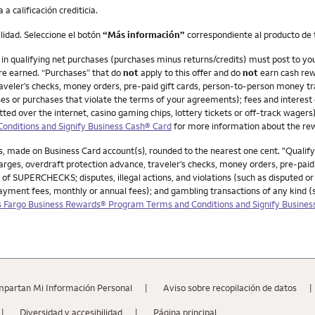
a calificación crediticia.
ilidad. Seleccione el botón
“Más información”
correspondiente al producto de t
0 in qualifying net purchases (purchases minus returns/credits) must post to y
re earned. “Purchases” that do
not
apply to this offer and do
not
earn cash rew
veler’s checks, money orders, pre-paid gift cards, person-to-person money trans
chases or purchases that violate the terms of your agreements); fees and interes
ed over the internet, casino gaming chips, lottery tickets or off-track wagers).
nditions and Signify Business Cash® Card
for more information about the r
, made on Business Card account(s), rounded to the nearest one cent. "Qualif
ges, overdraft protection advance, traveler’s checks, money orders, pre-paid g
 of SUPERCHECKS; disputes, illegal actions, and violations (such as disputed or
payment fees, monthly or annual fees); and gambling transactions of any kind 
 Fargo Business Rewards® Program Terms and Conditions and Signify Busines
mpartan Mi Información Personal
Aviso sobre recopilaciؚón de datos
Diversidad y accesibilidad
Página principal