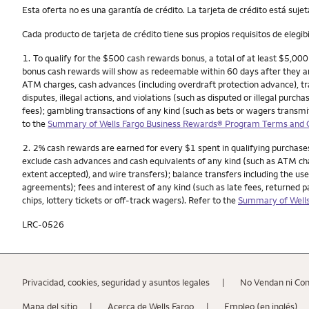
Esta oferta no es una garantía de crédito. La tarjeta de crédito está sujeta 
Cada producto de tarjeta de crédito tiene sus propios requisitos de elegib
Nota
1.
To qualify for the $500 cash rewards bonus, a total of at least $5,00
bonus cash rewards will show as redeemable within 60 days after they a
ATM charges, cash advances (including overdraft protection advance), tra
disputes, illegal actions, and violations (such as disputed or illegal pur
fees); gambling transactions of any kind (such as bets or wagers transmitt
to the
Summary of Wells Fargo Business Rewards® Program Terms and Co
Nota
2.
2% cash rewards are earned for every $1 spent in qualifying purchases
exclude cash advances and cash equivalents of any kind (such as ATM char
extent accepted), and wire transfers); balance transfers including the use
agreements); fees and interest of any kind (such as late fees, returned 
chips, lottery tickets or off-track wagers). Refer to the
Summary of Wells
LRC-0526
Privacidad, cookies, seguridad y asuntos legales
No Vendan ni Co
Mapa del sitio
Acerca de Wells Fargo
Empleo (en inglés)