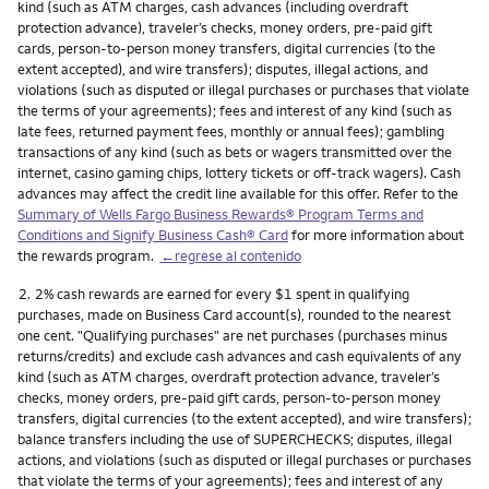
kind (such as ATM charges, cash advances (including overdraft
protection advance), traveler’s checks, money orders, pre-paid gift
cards, person-to-person money transfers, digital currencies (to the
extent accepted), and wire transfers); disputes, illegal actions, and
violations (such as disputed or illegal purchases or purchases that violate
the terms of your agreements); fees and interest of any kind (such as
late fees, returned payment fees, monthly or annual fees); gambling
transactions of any kind (such as bets or wagers transmitted over the
internet, casino gaming chips, lottery tickets or off-track wagers). Cash
advances may affect the credit line available for this offer. Refer to the
Summary of Wells Fargo Business Rewards® Program Terms and
Conditions and Signify Business Cash® Card
for more information about
the rewards program.
←regrese al contenido
Nota
2.
2% cash rewards are earned for every $1 spent in qualifying
purchases, made on Business Card account(s), rounded to the nearest
one cent. "Qualifying purchases" are net purchases (purchases minus
returns/credits) and exclude cash advances and cash equivalents of any
kind (such as ATM charges, overdraft protection advance, traveler’s
checks, money orders, pre-paid gift cards, person-to-person money
transfers, digital currencies (to the extent accepted), and wire transfers);
balance transfers including the use of SUPERCHECKS; disputes, illegal
actions, and violations (such as disputed or illegal purchases or purchases
that violate the terms of your agreements); fees and interest of any