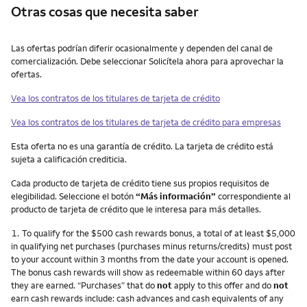
Otras cosas que necesita saber
Otras cosas que necesita saber
Las ofertas podrían diferir ocasionalmente y dependen del canal de
comercialización. Debe seleccionar Solicítela ahora para aprovechar la
ofertas.
Vea los contratos de los titulares de tarjeta de crédito
Vea los contratos de los titulares de tarjeta de crédito para empresas
Esta oferta no es una garantía de crédito. La tarjeta de crédito está
sujeta a calificación crediticia.
Cada producto de tarjeta de crédito tiene sus propios requisitos de
elegibilidad. Seleccione el botón
“Más información”
correspondiente al
producto de tarjeta de crédito que le interesa para más detalles.
Nota
1.
To qualify for the $500 cash rewards bonus, a total of at least $5,000
in qualifying net purchases (purchases minus returns/credits) must post
to your account within 3 months from the date your account is opened.
The bonus cash rewards will show as redeemable within 60 days after
they are earned. “Purchases” that do
not
apply to this offer and do
not
earn cash rewards include: cash advances and cash equivalents of any