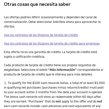
Otras cosas que necesita saber
Otras cosas que necesita saber
Las ofertas podrían diferir ocasionalmente y dependen del canal de
comercialización. Debe seleccionar Solicítela ahora para aprovechar la
ofertas.
Vea los contratos de los titulares de tarjeta de crédito
Vea los contratos de los titulares de tarjeta de crédito para empresas
Esta oferta no es una garantía de crédito. La tarjeta de crédito está
sujeta a calificación crediticia.
Cada producto de tarjeta de crédito tiene sus propios requisitos de
elegibilidad. Seleccione el botón
“Más información”
correspondiente al
producto de tarjeta de crédito que le interesa para más detalles.
Nota
1.
To qualify for the $500 cash rewards bonus, a total of at least $5,000
in qualifying net purchases (purchases minus returns/credits) must post
to your account within 3 months from the date your account is opened.
The bonus cash rewards will show as redeemable within 60 days after
they are earned. “Purchases” that do
not
apply to this offer and do
not
earn cash rewards include: cash advances and cash equivalents of any