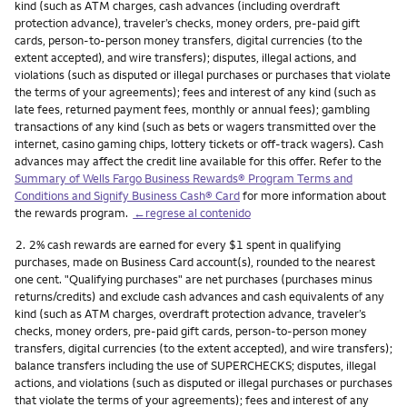
kind (such as ATM charges, cash advances (including overdraft
protection advance), traveler’s checks, money orders, pre-paid gift
cards, person-to-person money transfers, digital currencies (to the
extent accepted), and wire transfers); disputes, illegal actions, and
violations (such as disputed or illegal purchases or purchases that violate
the terms of your agreements); fees and interest of any kind (such as
late fees, returned payment fees, monthly or annual fees); gambling
transactions of any kind (such as bets or wagers transmitted over the
internet, casino gaming chips, lottery tickets or off-track wagers). Cash
advances may affect the credit line available for this offer. Refer to the
Summary of Wells Fargo Business Rewards® Program Terms and
Conditions and Signify Business Cash® Card
for more information about
the rewards program.
←regrese al contenido
Nota
2.
2% cash rewards are earned for every $1 spent in qualifying
purchases, made on Business Card account(s), rounded to the nearest
one cent. "Qualifying purchases" are net purchases (purchases minus
returns/credits) and exclude cash advances and cash equivalents of any
kind (such as ATM charges, overdraft protection advance, traveler’s
checks, money orders, pre-paid gift cards, person-to-person money
transfers, digital currencies (to the extent accepted), and wire transfers);
balance transfers including the use of SUPERCHECKS; disputes, illegal
actions, and violations (such as disputed or illegal purchases or purchases
that violate the terms of your agreements); fees and interest of any