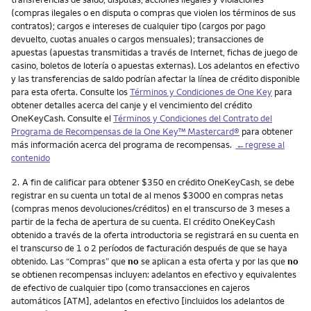
(compras ilegales o en disputa o compras que violen los términos de sus
contratos); cargos e intereses de cualquier tipo (cargos por pago
devuelto, cuotas anuales o cargos mensuales); transacciones de
apuestas (apuestas transmitidas a través de Internet, fichas de juego de
casino, boletos de lotería o apuestas externas). Los adelantos en efectivo
y las transferencias de saldo podrían afectar la línea de crédito disponible
para esta oferta. Consulte los
Términos y Condiciones de One Key
para
obtener detalles acerca del canje y el vencimiento del crédito
OneKeyCash. Consulte el
Términos y Condiciones del Contrato del
Programa de Recompensas de la One Key™ Mastercard®
para obtener
más información acerca del programa de recompensas.
←regrese al
contenido
Nota
2.
A fin de calificar para obtener $350 en crédito OneKeyCash, se debe
registrar en su cuenta un total de al menos $3000 en compras netas
(compras menos devoluciones/créditos) en el transcurso de 3 meses a
partir de la fecha de apertura de su cuenta. El crédito OneKeyCash
obtenido a través de la oferta introductoria se registrará en su cuenta en
el transcurso de 1 o 2 períodos de facturación después de que se haya
obtenido. Las “Compras” que
no
se aplican a esta oferta y por las que
no
se obtienen recompensas incluyen: adelantos en efectivo y equivalentes
de efectivo de cualquier tipo (como transacciones en cajeros
automáticos [ATM], adelantos en efectivo [incluidos los adelantos de