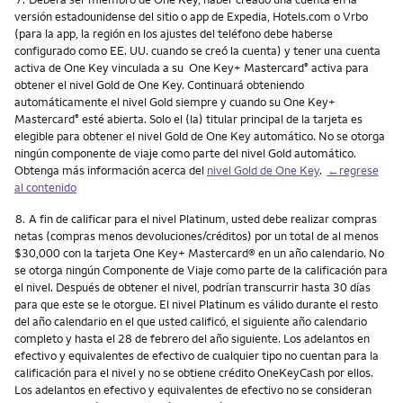
versión estadounidense del sitio o app de Expedia, Hotels.com o Vrbo
(para la app, la región en los ajustes del teléfono debe haberse
configurado como EE. UU. cuando se creó la cuenta) y tener una cuenta
activa de One Key vinculada a su One Key+ Mastercard
activa para
®
obtener el nivel Gold de One Key. Continuará obteniendo
automáticamente el nivel Gold siempre y cuando su One Key+
Mastercard
esté abierta. Solo el (la) titular principal de la tarjeta es
®
elegible para obtener el nivel Gold de One Key automático. No se otorga
ningún componente de viaje como parte del nivel Gold automático.
Obtenga más información acerca del
nivel Gold de One Key
.
←regrese
al contenido
Nota
8.
A fin de calificar para el nivel Platinum, usted debe realizar compras
netas (compras menos devoluciones/créditos) por un total de al menos
$30,000 con la tarjeta One Key+ Mastercard® en un año calendario. No
se otorga ningún Componente de Viaje como parte de la calificación para
el nivel. Después de obtener el nivel, podrían transcurrir hasta 30 días
para que este se le otorgue. El nivel Platinum es válido durante el resto
del año calendario en el que usted calificó, el siguiente año calendario
completo y hasta el 28 de febrero del año siguiente. Los adelantos en
efectivo y equivalentes de efectivo de cualquier tipo no cuentan para la
calificación para el nivel y no se obtiene crédito OneKeyCash por ellos.
Los adelantos en efectivo y equivalentes de efectivo no se consideran