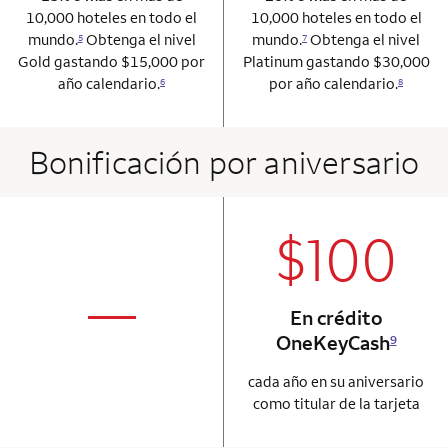
10,000 hoteles en todo el
10,000 hoteles en todo el
mundo.
Obtenga el nivel
mundo.
Obtenga el nivel
5
7
Gold gastando $15,000 por
Platinum gastando $30,000
año calendario.
por año calendario.
6
8
Bonificación por aniversario
$100
column 2 Onkey+
not applicabl
—
En crédito
column 1 Onkey card
OneKeyCash
9
cada año en su aniversario
como titular de la tarjeta