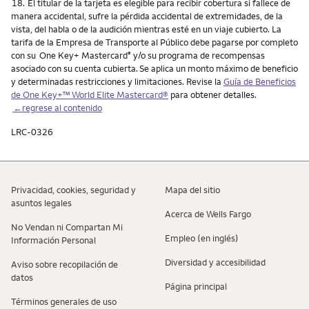
Nota
18.
El titular de la tarjeta es elegible para recibir cobertura si fallece de
manera accidental, sufre la pérdida accidental de extremidades, de la
vista, del habla o de la audición mientras esté en un viaje cubierto. La
tarifa de la Empresa de Transporte al Público debe pagarse por completo
con su One Key+ Mastercard
y/o su programa de recompensas
®
asociado con su cuenta cubierta. Se aplica un monto máximo de beneficio
y determinadas restricciones y limitaciones. Revise la
Guía de Beneficios
de One Key+™ World Elite Mastercard®
para obtener detalles.
←regrese al contenido
LRC-0326
Privacidad, cookies, seguridad y
Mapa del sitio
asuntos legales
Acerca de Wells Fargo
No Vendan ni Compartan Mi
Empleo (en inglés)
Información Personal
Diversidad y accesibilidad
Aviso sobre recopilaciؚón de
datos
Página principal
Términos generales de uso