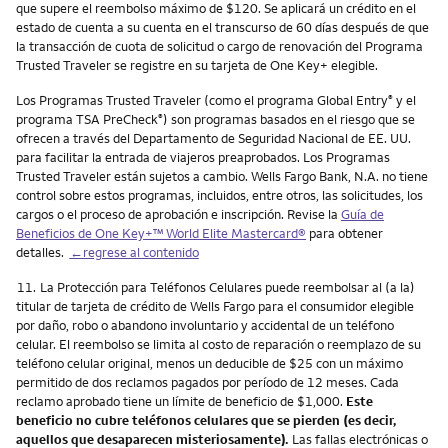
que supere el reembolso máximo de $120. Se aplicará un crédito en el
estado de cuenta a su cuenta en el transcurso de 60 días después de que
la transacción de cuota de solicitud o cargo de renovación del Programa
Trusted Traveler se registre en su tarjeta de One Key+ elegible.
Los Programas Trusted Traveler (como el programa Global Entry
y el
®
programa TSA PreCheck
) son programas basados en el riesgo que se
®
ofrecen a través del Departamento de Seguridad Nacional de EE. UU.
para facilitar la entrada de viajeros preaprobados. Los Programas
Trusted Traveler están sujetos a cambio. Wells Fargo Bank, N.A. no tiene
control sobre estos programas, incluidos, entre otros, las solicitudes, los
cargos o el proceso de aprobación e inscripción. Revise la
Guía de
Beneficios de One Key+™ World Elite Mastercard®
para obtener
detalles.
←regrese al contenido
Nota
11.
La Protección para Teléfonos Celulares puede reembolsar al (a la)
titular de tarjeta de crédito de Wells Fargo para el consumidor elegible
por daño, robo o abandono involuntario y accidental de un teléfono
celular. El reembolso se limita al costo de reparación o reemplazo de su
teléfono celular original, menos un deducible de $25 con un máximo
permitido de dos reclamos pagados por período de 12 meses. Cada
reclamo aprobado tiene un límite de beneficio de $1,000.
Este
beneficio no cubre teléfonos celulares que se pierden (es decir,
aquellos que desaparecen misteriosamente).
Las fallas electrónicas o