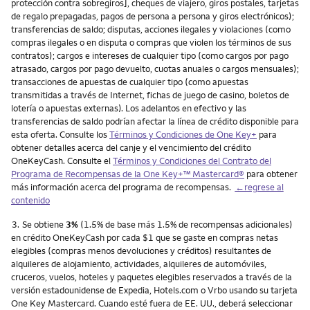
protección contra sobregiros], cheques de viajero, giros postales, tarjetas
de regalo prepagadas, pagos de persona a persona y giros electrónicos);
transferencias de saldo; disputas, acciones ilegales y violaciones (como
compras ilegales o en disputa o compras que violen los términos de sus
contratos); cargos e intereses de cualquier tipo (como cargos por pago
atrasado, cargos por pago devuelto, cuotas anuales o cargos mensuales);
transacciones de apuestas de cualquier tipo (como apuestas
transmitidas a través de Internet, fichas de juego de casino, boletos de
lotería o apuestas externas). Los adelantos en efectivo y las
transferencias de saldo podrían afectar la línea de crédito disponible para
esta oferta. Consulte los
Términos y Condiciones de One Key+
para
obtener detalles acerca del canje y el vencimiento del crédito
OneKeyCash. Consulte el
Términos y Condiciones del Contrato del
Programa de Recompensas de la One Key+™ Mastercard®
para obtener
más información acerca del programa de recompensas.
←regrese al
contenido
Nota
3.
Se obtiene
3%
(1.5% de base más 1.5% de recompensas adicionales)
en crédito OneKeyCash por cada $1 que se gaste en compras netas
elegibles (compras menos devoluciones y créditos) resultantes de
alquileres de alojamiento, actividades, alquileres de automóviles,
cruceros, vuelos, hoteles y paquetes elegibles reservados a través de la
versión estadounidense de Expedia, Hotels.com o Vrbo usando su tarjeta
One Key Mastercard. Cuando esté fuera de EE. UU., deberá seleccionar