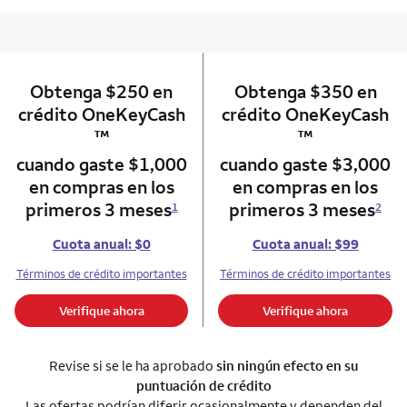
Obtenga $250 en
column 1 Onkey card
Obtenga $350 en
column 2 Onkey+
trademark
t
crédito OneKeyCash
crédito OneKeyCash
™
™
cuando gaste $1,000
cuando gaste $3,000
en compras en los
en compras en los
primeros 3 meses
primeros 3 meses
1
2
Cuota anual: $0
Cuota anual: $99
Términos de crédito importantes
Términos de crédito importantes
Verifique ahora
Verifique ahora
Revise si se le ha aprobado
sin ningún efecto en su
puntuación de crédito
Las ofertas podrían diferir ocasionalmente y dependen del