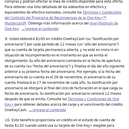
compras y podrían afectar la línea de crédito disponible para esta oferta.
Para obtener una lista detallada de los adelantos en efectivo y
equivalentes de efectivo excluidos, consulte los
Términos y Condiciones
del Contrato del Programa de Recompensas de la One Key+™
Mastercard®
. Obtenga más información acerca del
nivel Platinum de
One Key
.
←regrese al contenido
Nota
9.
Usted obtendrá $100 en crédito OneKeyCash (su “bonificación por
aniversario”) por cada período de 12 meses (un “año del aniversario”)
que su cuenta de tarjeta permanezca abierta, y no esté en mora ni en
situación de incumplimiento en el momento en que se emita el
otorgamiento. Su año del aniversario comienza en la fecha de apertura
de su cuenta (su “fecha del aniversario”) y finaliza el día del año siguiente
anterior a su próxima fecha del aniversario. Por ejemplo, si la fecha del
aniversario de su cuenta es el 28 de noviembre, el aniversario de su
cuenta finalizará el 27 de noviembre de cada año. Su bonificación por
aniversario se otorgará al final del ciclo de facturación en el que caiga su
fecha de aniversario. Su bonificación por aniversario vencerá 12 meses
después de que se emita. Consulte los
Términos y Condiciones de One
Key+
para obtener detalles acerca del canje y el vencimiento del crédito
OneKeyCash.
←regrese al contenido
Nota
10.
Este beneficio proporciona un crédito en el estado de cuenta de
hasta $120 cuando usted usa su tarjeta de One Key+ elegible para