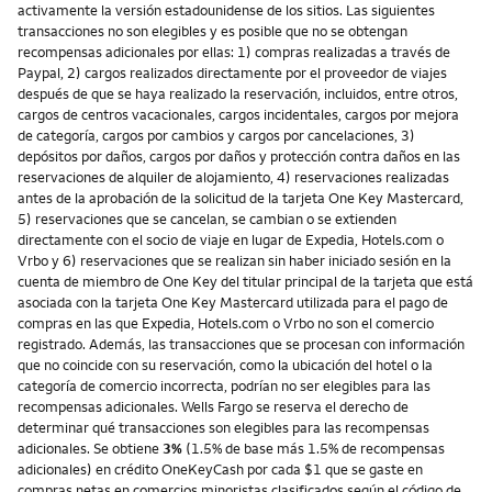
activamente la versión estadounidense de los sitios. Las siguientes
transacciones no son elegibles y es posible que no se obtengan
recompensas adicionales por ellas: 1) compras realizadas a través de
Paypal, 2) cargos realizados directamente por el proveedor de viajes
después de que se haya realizado la reservación, incluidos, entre otros,
cargos de centros vacacionales, cargos incidentales, cargos por mejora
de categoría, cargos por cambios y cargos por cancelaciones, 3)
depósitos por daños, cargos por daños y protección contra daños en las
reservaciones de alquiler de alojamiento, 4) reservaciones realizadas
antes de la aprobación de la solicitud de la tarjeta One Key Mastercard,
5) reservaciones que se cancelan, se cambian o se extienden
directamente con el socio de viaje en lugar de Expedia, Hotels.com o
Vrbo y 6) reservaciones que se realizan sin haber iniciado sesión en la
cuenta de miembro de One Key del titular principal de la tarjeta que está
asociada con la tarjeta One Key Mastercard utilizada para el pago de
compras en las que Expedia, Hotels.com o Vrbo no son el comercio
registrado. Además, las transacciones que se procesan con información
que no coincide con su reservación, como la ubicación del hotel o la
categoría de comercio incorrecta, podrían no ser elegibles para las
recompensas adicionales. Wells Fargo se reserva el derecho de
determinar qué transacciones son elegibles para las recompensas
adicionales. Se obtiene
3%
(1.5% de base más 1.5% de recompensas
adicionales) en crédito OneKeyCash por cada $1 que se gaste en
compras netas en comercios minoristas clasificados según el código de