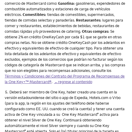
comercio de Mastercard como:
Gasolina:
gasolineras, expendedores de
combustible automatizados y estaciones de carga de vehículos
eléctricos.
Comestibles:
tiendas de comestibles, supermercados,
tiendas de comidas selectas y panaderías.
Restaurantes:
lugares para
comer y restaurantes, establecimientos de bebidas, restaurantes de
comidas rápidas y/o proveedores de catering.
Otras compras:
Se
obtiene 2% en crédito OneKeyCash por cada $1 que se gaste en otras
compras netas. No se obtiene crédito OneKeyCash por los adelantos en
efectivo y equivalentes de efectivo de cualquier tipo. Para obtener una
lista detallada de los adelantos de efectivo y equivalentes de efectivo
excluidos, ejemplos de los comercios que podrían no facturar según los
códigos de categoría de Mastercard que se indican arriba, y las compras
que no son elegibles para recompensas adicionales, consulte los
Términos y Condiciones del Contrato del Programa de Recompensas de
la One Key+™ Mastercard®
.
←regrese al contenido
Nota
5.
Deberá ser miembro de One Key, haber creado una cuenta en la
versión estadounidense del sitio o app de Expedia, Hotels.com o Vrbo
(para la app, la región en los ajustes del teléfono debe haberse
configurado como EE. UU. cuando se creó la cuenta) y tener una cuenta
activa de One Key vinculada a su One Key Mastercard
activa para
®
obtener el nivel Silver de One Key. Continuará obteniendo
automáticamente el nivel Silver siempre y cuando su One Key
Mastercard
esté abierta. Solo el (la) titular principal de la tarjeta es
®