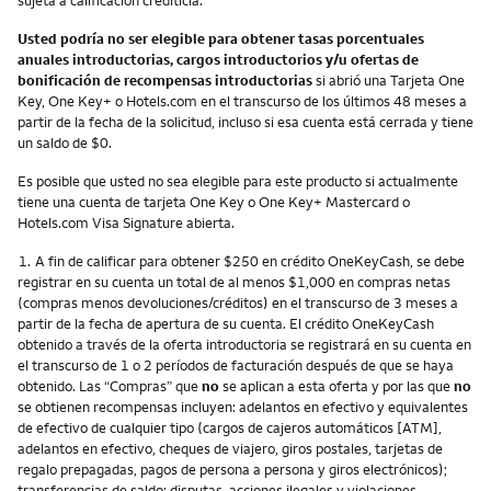
Usted podría no ser elegible para obtener tasas porcentuales
anuales introductorias, cargos introductorios y/u ofertas de
bonificación de recompensas introductorias
si abrió una Tarjeta One
Key, One Key+ o Hotels.com en el transcurso de los últimos 48 meses a
partir de la fecha de la solicitud, incluso si esa cuenta está cerrada y tiene
un saldo de $0.
Es posible que usted no sea elegible para este producto si actualmente
tiene una cuenta de tarjeta One Key o One Key+ Mastercard o
Hotels.com Visa Signature abierta.
Nota
1.
A fin de calificar para obtener $250 en crédito OneKeyCash, se debe
registrar en su cuenta un total de al menos $1,000 en compras netas
(compras menos devoluciones/créditos) en el transcurso de 3 meses a
partir de la fecha de apertura de su cuenta. El crédito OneKeyCash
obtenido a través de la oferta introductoria se registrará en su cuenta en
el transcurso de 1 o 2 períodos de facturación después de que se haya
obtenido. Las “Compras” que
no
se aplican a esta oferta y por las que
no
se obtienen recompensas incluyen: adelantos en efectivo y equivalentes
de efectivo de cualquier tipo (cargos de cajeros automáticos [ATM],
adelantos en efectivo, cheques de viajero, giros postales, tarjetas de
regalo prepagadas, pagos de persona a persona y giros electrónicos);
transferencias de saldo; disputas, acciones ilegales y violaciones