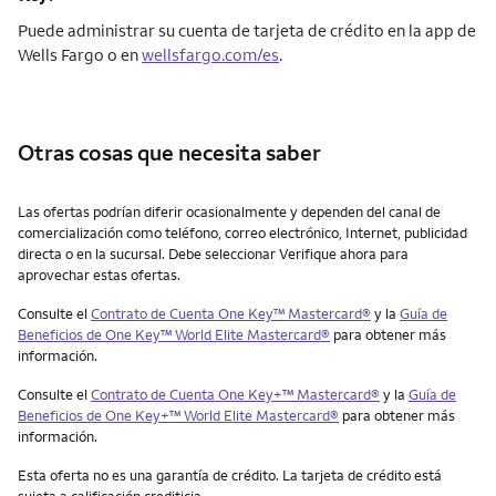
Puede administrar su cuenta de tarjeta de crédito en la app de
Wells Fargo o en
wellsfargo.com/es
.
Otras cosas que necesita saber
Otras cosas que necesita saber
Las ofertas podrían diferir ocasionalmente y dependen del canal de
comercialización como teléfono, correo electrónico, Internet, publicidad
directa o en la sucursal. Debe seleccionar Verifique ahora para
aprovechar estas ofertas.
Consulte el
Contrato de Cuenta One Key™ Mastercard®
y la
Guía de
Beneficios de One Key™ World Elite Mastercard®
para obtener más
información.
Consulte el
Contrato de Cuenta One Key+™ Mastercard®
y la
Guía de
Beneficios de One Key+™ World Elite Mastercard®
para obtener más
información.
Esta oferta no es una garantía de crédito. La tarjeta de crédito está
sujeta a calificación crediticia.