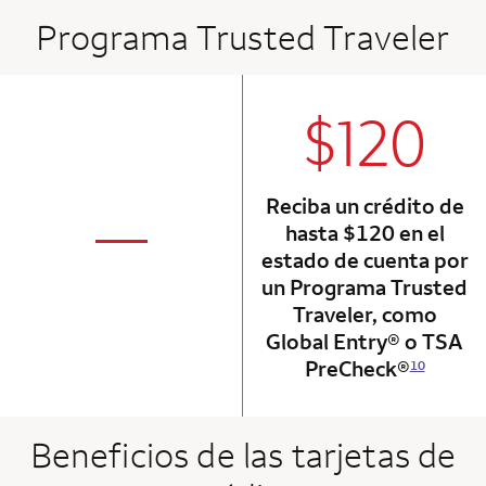
Programa Trusted Traveler
$120
column 2 Onkey+
Reciba un crédito de
not applicabl
—
hasta $120 en el
column 1 Onkey card
estado de cuenta por
un Programa Trusted
Traveler, como
Global Entry® o TSA
PreCheck®
10
Beneficios de las tarjetas de