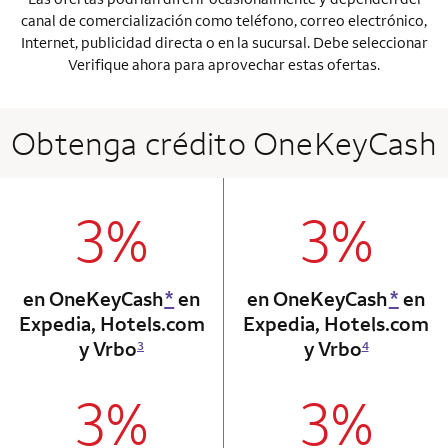
canal de comercialización como teléfono, correo electrónico,
Internet, publicidad directa o en la sucursal. Debe seleccionar
Verifique ahora para aprovechar estas ofertas.
Obtenga crédito OneKeyCash
3%
3%
column 1 Onkey card
column 2 Onkey+
en OneKeyCash
*
en
en OneKeyCash
*
en
Expedia, Hotels.com
Expedia, Hotels.com
y Vrbo
y Vrbo
3
4
3%
3%
column 1 Onkey card
column 2 Onkey+