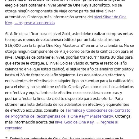
elegible para obtener el nivel Silver de One Key automático. No se
otorga ningún componente de viaje como parte del nivel Silver
automático. Obtenga más información acerca del
nivel Silver de One
Key
.
←regrese al contenido
Nota
6.
A fin de calificar para el nivel Gold, usted debe realizar compras netas
(compras menos devoluciones/créditos) por un total de al menos
$15,000 con la tarjeta One Key Mastercard
en un año calendario. No se
®
otorga ningún Componente de Viaje como parte de la calificación para el
nivel. Después de obtener el nivel, podrían transcurrir hasta 30 días para
que este se le otorgue. El nivel Gold es válido durante el resto del año
calendario en el que usted calificó, el siguiente año calendario completo y
hasta el 28 de febrero del año siguiente. Los adelantos en efectivo y
equivalentes de efectivo de cualquier tipo no cuentan para la calificación
para el nivel y no se obtiene crédito OneKeyCash por ellos. Los adelantos
en efectivo y equivalentes de efectivo no se consideran compras y
podrían afectar la línea de crédito disponible para esta oferta. Para
obtener una lista detallada de los adelantos en efectivo y equivalentes
de efectivo excluidos, consulte los
Términos y Condiciones del Contrato
del Programa de Recompensas de la One Key™ Mastercard®
. Obtenga
más información acerca del
nivel Gold de One Key
.
←regrese al
contenido
Nota
7.
Deberá ser miembro de One Key, haber creado una cuenta en la