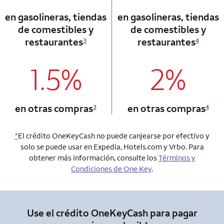
en gasolineras, tiendas
en gasolineras, tiendas
de comestibles y
de comestibles y
restaurantes
restaurantes
3
4
1.5%
2%
column 1 Onkey card
column 2 Onkey+
en otras compras
en otras compras
3
4
*
El crédito OneKeyCash no puede canjearse por efectivo y
solo se puede usar en Expedia, Hotels.com y Vrbo. Para
obtener más información, consulte los
Términos y
Condiciones de One Key
.
Use el crédito OneKeyCash para pagar