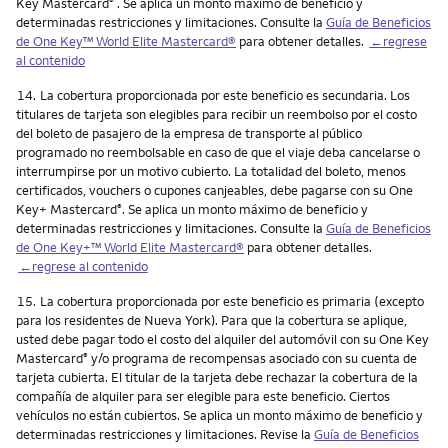
Key Mastercard
. Se aplica un monto máximo de beneficio y
®
determinadas restricciones y limitaciones. Consulte la
Guía de Beneficios
de One Key™ World Elite Mastercard®
para obtener detalles.
←regrese
al contenido
Nota
14.
La cobertura proporcionada por este beneficio es secundaria. Los
titulares de tarjeta son elegibles para recibir un reembolso por el costo
del boleto de pasajero de la empresa de transporte al público
programado no reembolsable en caso de que el viaje deba cancelarse o
interrumpirse por un motivo cubierto. La totalidad del boleto, menos
certificados, vouchers o cupones canjeables, debe pagarse con su One
Key+ Mastercard
. Se aplica un monto máximo de beneficio y
®
determinadas restricciones y limitaciones. Consulte la
Guía de Beneficios
de One Key+™ World Elite Mastercard®
para obtener detalles.
←regrese al contenido
Nota
15.
La cobertura proporcionada por este beneficio es primaria (excepto
para los residentes de Nueva York). Para que la cobertura se aplique,
usted debe pagar todo el costo del alquiler del automóvil con su One Key
Mastercard
y/o programa de recompensas asociado con su cuenta de
®
tarjeta cubierta. El titular de la tarjeta debe rechazar la cobertura de la
compañía de alquiler para ser elegible para este beneficio. Ciertos
vehículos no están cubiertos. Se aplica un monto máximo de beneficio y
determinadas restricciones y limitaciones. Revise la
Guía de Beneficios