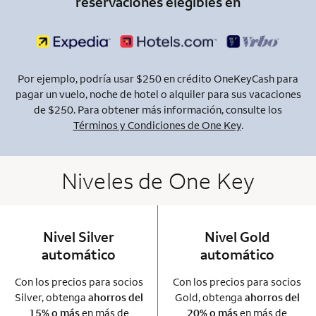
reservaciones elegibles en
Por ejemplo, podría usar $250 en crédito OneKeyCash para
pagar un vuelo, noche de hotel o alquiler para sus vacaciones
de $250. Para obtener más información, consulte los
Términos y Condiciones de One Key
.
Niveles de One Key
Nivel Silver
column 1 Onkey card
Nivel Gold
column 2 Onkey+
automático
automático
Con los precios para socios
Con los precios para socios
Silver, obtenga
ahorros del
Gold, obtenga
ahorros del
15% o más
en más de
20% o más
en más de