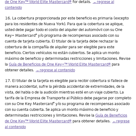
de One Key™ World Elite Mastercard®
for details.
←regrese al
contenido
Nota
16.
La cobertura proporcionada por este beneficio es primaria (excepto
para los residentes de Nueva York). Para que la cobertura se aplique,
usted debe pagar todo el costo del alquiler del automóvil con su One
Key+ Mastercard
y/o programa de recompensas asociado con su
®
cuenta de tarjeta cubierta. El titular de la tarjeta debe rechazar la
cobertura de la compañía de alquiler para ser elegible para este
beneficio. Ciertos vehículos no están cubiertos. Se aplica un monto
máximo de beneficio y determinadas restricciones y limitaciones. Revise
la
Guía de Beneficios de One Key+™ World Elite Mastercard®
para
obtener detalles.
←regrese al contenido
Nota
17.
El titular de la tarjeta es elegible para recibir cobertura si fallece de
manera accidental, sufre la pérdida accidental de extremidades, de la
vista, del habla o de la audición mientras esté en un viaje cubierto. La
tarifa de la Empresa de Transporte al Público debe pagarse por completo
con su One Key Mastercard
y/o su programa de recompensas asociado
®
con su cuenta cubierta. Se aplica un monto máximo de beneficio y
determinadas restricciones y limitaciones. Revise la
Guía de Beneficios
de One Key™ World Elite Mastercard®
para obtener detalles.
←regrese
al contenido