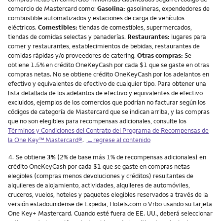
comercio de Mastercard como:
Gasolina:
gasolineras, expendedores de
combustible automatizados y estaciones de carga de vehículos
eléctricos.
Comestibles:
tiendas de comestibles, supermercados,
tiendas de comidas selectas y panaderías.
Restaurantes:
lugares para
comer y restaurantes, establecimientos de bebidas, restaurantes de
comidas rápidas y/o proveedores de catering.
Otras compras:
Se
obtiene 1.5% en crédito OneKeyCash por cada $1 que se gaste en otras
compras netas. No se obtiene crédito OneKeyCash por los adelantos en
efectivo y equivalentes de efectivo de cualquier tipo. Para obtener una
lista detallada de los adelantos de efectivo y equivalentes de efectivo
excluidos, ejemplos de los comercios que podrían no facturar según los
códigos de categoría de Mastercard que se indican arriba, y las compras
que no son elegibles para recompensas adicionales, consulte los
Términos y Condiciones del Contrato del Programa de Recompensas de
la One Key™ Mastercard®
.
←regrese al contenido
Nota
4.
Se obtiene
3%
(2% de base más 1% de recompensas adicionales) en
crédito OneKeyCash por cada $1 que se gaste en compras netas
elegibles (compras menos devoluciones y créditos) resultantes de
alquileres de alojamiento, actividades, alquileres de automóviles,
cruceros, vuelos, hoteles y paquetes elegibles reservados a través de la
versión estadounidense de Expedia, Hotels.com o Vrbo usando su tarjeta
One Key+ Mastercard. Cuando esté fuera de EE. UU., deberá seleccionar