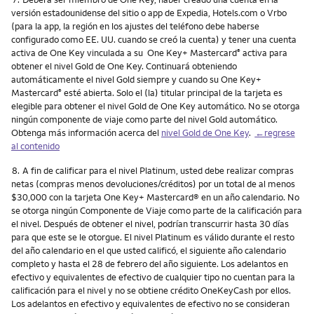
versión estadounidense del sitio o app de Expedia, Hotels.com o Vrbo
(para la app, la región en los ajustes del teléfono debe haberse
configurado como EE. UU. cuando se creó la cuenta) y tener una cuenta
activa de One Key vinculada a su One Key+ Mastercard
activa para
®
obtener el nivel Gold de One Key. Continuará obteniendo
automáticamente el nivel Gold siempre y cuando su One Key+
Mastercard
esté abierta. Solo el (la) titular principal de la tarjeta es
®
elegible para obtener el nivel Gold de One Key automático. No se otorga
ningún componente de viaje como parte del nivel Gold automático.
Obtenga más información acerca del
nivel Gold de One Key
.
←regrese
al contenido
Nota
8.
A fin de calificar para el nivel Platinum, usted debe realizar compras
netas (compras menos devoluciones/créditos) por un total de al menos
$30,000 con la tarjeta One Key+ Mastercard® en un año calendario. No
se otorga ningún Componente de Viaje como parte de la calificación para
el nivel. Después de obtener el nivel, podrían transcurrir hasta 30 días
para que este se le otorgue. El nivel Platinum es válido durante el resto
del año calendario en el que usted calificó, el siguiente año calendario
completo y hasta el 28 de febrero del año siguiente. Los adelantos en
efectivo y equivalentes de efectivo de cualquier tipo no cuentan para la
calificación para el nivel y no se obtiene crédito OneKeyCash por ellos.
Los adelantos en efectivo y equivalentes de efectivo no se consideran