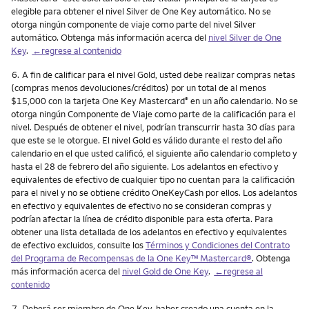
elegible para obtener el nivel Silver de One Key automático. No se
otorga ningún componente de viaje como parte del nivel Silver
automático. Obtenga más información acerca del
nivel Silver de One
Key
.
←regrese al contenido
Nota
6.
A fin de calificar para el nivel Gold, usted debe realizar compras netas
(compras menos devoluciones/créditos) por un total de al menos
$15,000 con la tarjeta One Key Mastercard
en un año calendario. No se
®
otorga ningún Componente de Viaje como parte de la calificación para el
nivel. Después de obtener el nivel, podrían transcurrir hasta 30 días para
que este se le otorgue. El nivel Gold es válido durante el resto del año
calendario en el que usted calificó, el siguiente año calendario completo y
hasta el 28 de febrero del año siguiente. Los adelantos en efectivo y
equivalentes de efectivo de cualquier tipo no cuentan para la calificación
para el nivel y no se obtiene crédito OneKeyCash por ellos. Los adelantos
en efectivo y equivalentes de efectivo no se consideran compras y
podrían afectar la línea de crédito disponible para esta oferta. Para
obtener una lista detallada de los adelantos en efectivo y equivalentes
de efectivo excluidos, consulte los
Términos y Condiciones del Contrato
del Programa de Recompensas de la One Key™ Mastercard®
. Obtenga
más información acerca del
nivel Gold de One Key
.
←regrese al
contenido
Nota
7.
Deberá ser miembro de One Key, haber creado una cuenta en la