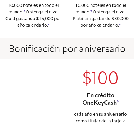
10,000 hoteles en todo el
10,000 hoteles en todo el
mundo.
Obtenga el nivel
mundo.
Obtenga el nivel
5
7
Gold gastando $15,000 por
Platinum gastando $30,000
año calendario.
por año calendario.
6
8
Bonificación por aniversario
$100
column 2 Onkey+
not applicabl
—
En crédito
column 1 Onkey card
OneKeyCash
9
cada año en su aniversario
como titular de la tarjeta