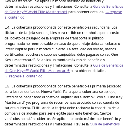
Key Mastercard
. Se aplica un monto máximo de beneficio y
®
determinadas restricciones y limitaciones. Consulte la
Guía de Beneficios
de One Key™ World Elite Mastercard®
para obtener detalles.
←regrese
al contenido
Nota
14.
La cobertura proporcionada por este beneficio es secundaria. Los
titulares de tarjeta son elegibles para recibir un reembolso por el costo
del boleto de pasajero de la empresa de transporte al público
programado no reembolsable en caso de que el viaje deba cancelarse o
interrumpirse por un motivo cubierto. La totalidad del boleto, menos
certificados, vouchers o cupones canjeables, debe pagarse con su One
Key+ Mastercard
. Se aplica un monto máximo de beneficio y
®
determinadas restricciones y limitaciones. Consulte la
Guía de Beneficios
de One Key+™ World Elite Mastercard®
para obtener detalles.
←regrese al contenido
Nota
15.
La cobertura proporcionada por este beneficio es primaria (excepto
para los residentes de Nueva York). Para que la cobertura se aplique,
usted debe pagar todo el costo del alquiler del automóvil con su One Key
Mastercard
y/o programa de recompensas asociado con su cuenta de
®
tarjeta cubierta. El titular de la tarjeta debe rechazar la cobertura de la
compañía de alquiler para ser elegible para este beneficio. Ciertos
vehículos no están cubiertos. Se aplica un monto máximo de beneficio y
determinadas restricciones y limitaciones. Revise la
Guía de Beneficios