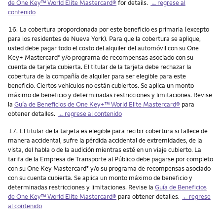
de One Key™ World Elite Mastercard®
for details.
←regrese al
contenido
Nota
16.
La cobertura proporcionada por este beneficio es primaria (excepto
para los residentes de Nueva York). Para que la cobertura se aplique,
usted debe pagar todo el costo del alquiler del automóvil con su One
Key+ Mastercard
y/o programa de recompensas asociado con su
®
cuenta de tarjeta cubierta. El titular de la tarjeta debe rechazar la
cobertura de la compañía de alquiler para ser elegible para este
beneficio. Ciertos vehículos no están cubiertos. Se aplica un monto
máximo de beneficio y determinadas restricciones y limitaciones. Revise
la
Guía de Beneficios de One Key+™ World Elite Mastercard®
para
obtener detalles.
←regrese al contenido
Nota
17.
El titular de la tarjeta es elegible para recibir cobertura si fallece de
manera accidental, sufre la pérdida accidental de extremidades, de la
vista, del habla o de la audición mientras esté en un viaje cubierto. La
tarifa de la Empresa de Transporte al Público debe pagarse por completo
con su One Key Mastercard
y/o su programa de recompensas asociado
®
con su cuenta cubierta. Se aplica un monto máximo de beneficio y
determinadas restricciones y limitaciones. Revise la
Guía de Beneficios
de One Key™ World Elite Mastercard®
para obtener detalles.
←regrese
al contenido