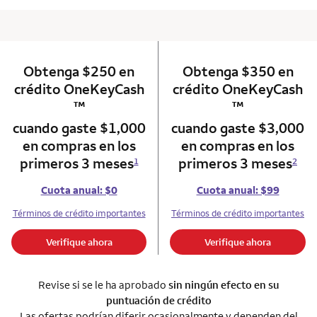
Obtenga $250 en
column 1 Onkey card
Obtenga $350 en
column 2 Onkey+
trademark
t
crédito OneKeyCash
crédito OneKeyCash
™
™
cuando gaste $1,000
cuando gaste $3,000
en compras en los
en compras en los
primeros 3 meses
primeros 3 meses
1
2
Cuota anual: $0
Cuota anual: $99
Términos de crédito importantes
Términos de crédito importantes
Verifique ahora
Verifique ahora
Revise si se le ha aprobado
sin ningún efecto en su
puntuación de crédito
Las ofertas podrían diferir ocasionalmente y dependen del