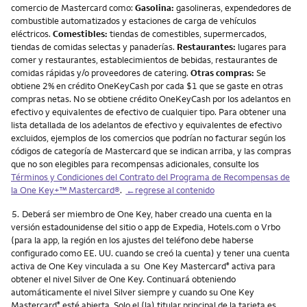
comercio de Mastercard como:
Gasolina:
gasolineras, expendedores de
combustible automatizados y estaciones de carga de vehículos
eléctricos.
Comestibles:
tiendas de comestibles, supermercados,
tiendas de comidas selectas y panaderías.
Restaurantes:
lugares para
comer y restaurantes, establecimientos de bebidas, restaurantes de
comidas rápidas y/o proveedores de catering.
Otras compras:
Se
obtiene 2% en crédito OneKeyCash por cada $1 que se gaste en otras
compras netas. No se obtiene crédito OneKeyCash por los adelantos en
efectivo y equivalentes de efectivo de cualquier tipo. Para obtener una
lista detallada de los adelantos de efectivo y equivalentes de efectivo
excluidos, ejemplos de los comercios que podrían no facturar según los
códigos de categoría de Mastercard que se indican arriba, y las compras
que no son elegibles para recompensas adicionales, consulte los
Términos y Condiciones del Contrato del Programa de Recompensas de
la One Key+™ Mastercard®
.
←regrese al contenido
Nota
5.
Deberá ser miembro de One Key, haber creado una cuenta en la
versión estadounidense del sitio o app de Expedia, Hotels.com o Vrbo
(para la app, la región en los ajustes del teléfono debe haberse
configurado como EE. UU. cuando se creó la cuenta) y tener una cuenta
activa de One Key vinculada a su One Key Mastercard
activa para
®
obtener el nivel Silver de One Key. Continuará obteniendo
automáticamente el nivel Silver siempre y cuando su One Key
Mastercard
esté abierta. Solo el (la) titular principal de la tarjeta es
®