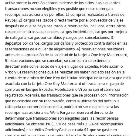
activamente la versión estadounidense de los sitios. Las siguientes
transacciones no son elegibles y es posible que no se obtengan
recompensas adicionales por ellas: 1) compras realizadas a través de
Paypal, 2) cargos realizados directamente por el proveedor de viajes
después de que se haya realizado la reservación, incluidos, entre otros,
cargos de centros vacacionales, cargos incidentales, cargos por mejora
de categoría, cargos por cambios y cargos por cancelaciones, 3)
depósitos por daños, cargos por daños y protección contra daños en las
reservaciones de alquiler de alojamiento, 4) reservaciones realizadas
antes de la aprobación de la solicitud de la tarjeta One Key Mastercard,
5) reservaciones que se cancelan, se cambian o se extienden
directamente con el socio de viaje en lugar de Expedia, Hotels.com o
Vrbo y 6) reservaciones que se realizan sin haber iniciado sesión en la
cuenta de miembro de One Key del titular principal de la tarjeta que está
asociada con la tarjeta One Key Mastercard utilizada para el pago de
compras en las que Expedia, Hotels.com o Vrbo no son el comercio
registrado. Además, las transacciones que se procesan con información
que no coincide con su reservación, como la ubicación del hotel o la
categoría de comercio incorrecta, podrían no ser elegibles para las
recompensas adicionales. Wells Fargo se reserva el derecho de
determinar qué transacciones son elegibles para las recompensas
adicionales. Se obtiene
3%
(1.5% de base más 1.5% de recompensas
adicionales) en crédito OneKeyCash por cada $1 que se gaste en
compras netas en comercios minoristas clasificados según el código de