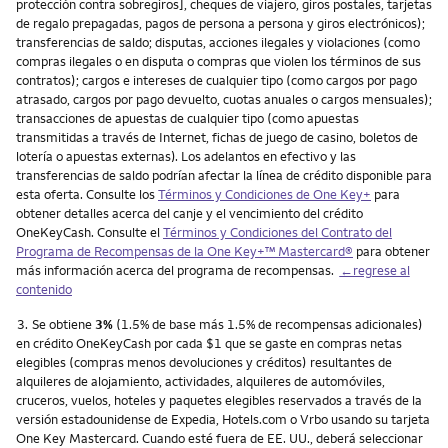
protección contra sobregiros], cheques de viajero, giros postales, tarjetas
de regalo prepagadas, pagos de persona a persona y giros electrónicos);
transferencias de saldo; disputas, acciones ilegales y violaciones (como
compras ilegales o en disputa o compras que violen los términos de sus
contratos); cargos e intereses de cualquier tipo (como cargos por pago
atrasado, cargos por pago devuelto, cuotas anuales o cargos mensuales);
transacciones de apuestas de cualquier tipo (como apuestas
transmitidas a través de Internet, fichas de juego de casino, boletos de
lotería o apuestas externas). Los adelantos en efectivo y las
transferencias de saldo podrían afectar la línea de crédito disponible para
esta oferta. Consulte los
Términos y Condiciones de One Key+
para
obtener detalles acerca del canje y el vencimiento del crédito
OneKeyCash. Consulte el
Términos y Condiciones del Contrato del
Programa de Recompensas de la One Key+™ Mastercard®
para obtener
más información acerca del programa de recompensas.
←regrese al
contenido
Nota
3.
Se obtiene
3%
(1.5% de base más 1.5% de recompensas adicionales)
en crédito OneKeyCash por cada $1 que se gaste en compras netas
elegibles (compras menos devoluciones y créditos) resultantes de
alquileres de alojamiento, actividades, alquileres de automóviles,
cruceros, vuelos, hoteles y paquetes elegibles reservados a través de la
versión estadounidense de Expedia, Hotels.com o Vrbo usando su tarjeta
One Key Mastercard. Cuando esté fuera de EE. UU., deberá seleccionar