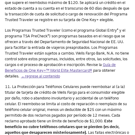
que supere el reembolso máximo de $120. Se aplicará un crédito en el
estado de cuenta a su cuenta en el transcurso de 60 días después de que
la transacción de cuota de solicitud o cargo de renovación del Programa
Trusted Traveler se registre en su tarjeta de One Key+ elegible.
Los Programas Trusted Traveler (como el programa Global Entry
y el
®
programa TSA PreCheck
) son programas basados en el riesgo que se
®
ofrecen a través del Departamento de Seguridad Nacional de EE. UU.
para facilitar la entrada de viajeros preaprobados. Los Programas
Trusted Traveler están sujetos a cambio. Wells Fargo Bank, N.A. no tiene
control sobre estos programas, incluidos, entre otros, las solicitudes, los
cargos o el proceso de aprobación e inscripción. Revise la
Guía de
Beneficios de One Key+™ World Elite Mastercard®
para obtener
detalles.
←regrese al contenido
Nota
11.
La Protección para Teléfonos Celulares puede reembolsar al (a la)
titular de tarjeta de crédito de Wells Fargo para el consumidor elegible
por daño, robo o abandono involuntario y accidental de un teléfono
celular. El reembolso se limita al costo de reparación o reemplazo de su
teléfono celular original, menos un deducible de $25 con un máximo
permitido de dos reclamos pagados por período de 12 meses. Cada
reclamo aprobado tiene un límite de beneficio de $1,000.
Este
beneficio no cubre teléfonos celulares que se pierden (es decir,
aquellos que desaparecen misteriosamente).
Las fallas electrónicas o