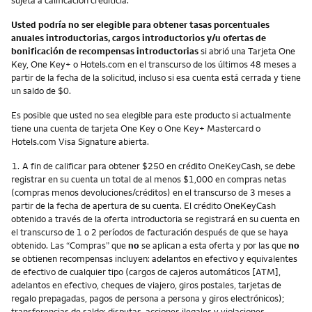
Usted podría no ser elegible para obtener tasas porcentuales
anuales introductorias, cargos introductorios y/u ofertas de
bonificación de recompensas introductorias
si abrió una Tarjeta One
Key, One Key+ o Hotels.com en el transcurso de los últimos 48 meses a
partir de la fecha de la solicitud, incluso si esa cuenta está cerrada y tiene
un saldo de $0.
Es posible que usted no sea elegible para este producto si actualmente
tiene una cuenta de tarjeta One Key o One Key+ Mastercard o
Hotels.com Visa Signature abierta.
Nota
1.
A fin de calificar para obtener $250 en crédito OneKeyCash, se debe
registrar en su cuenta un total de al menos $1,000 en compras netas
(compras menos devoluciones/créditos) en el transcurso de 3 meses a
partir de la fecha de apertura de su cuenta. El crédito OneKeyCash
obtenido a través de la oferta introductoria se registrará en su cuenta en
el transcurso de 1 o 2 períodos de facturación después de que se haya
obtenido. Las “Compras” que
no
se aplican a esta oferta y por las que
no
se obtienen recompensas incluyen: adelantos en efectivo y equivalentes
de efectivo de cualquier tipo (cargos de cajeros automáticos [ATM],
adelantos en efectivo, cheques de viajero, giros postales, tarjetas de
regalo prepagadas, pagos de persona a persona y giros electrónicos);
transferencias de saldo; disputas, acciones ilegales y violaciones