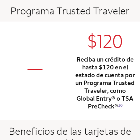
Programa Trusted Traveler
$120
column 2 Onkey+
Reciba un crédito de
not applicabl
—
hasta $120 en el
column 1 Onkey card
estado de cuenta por
un Programa Trusted
Traveler, como
Global Entry® o TSA
PreCheck®
10
Beneficios de las tarjetas de