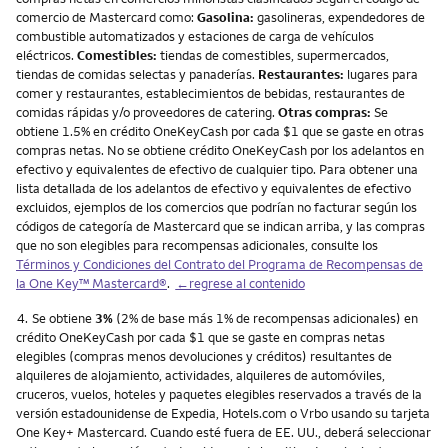
comercio de Mastercard como:
Gasolina:
gasolineras, expendedores de
combustible automatizados y estaciones de carga de vehículos
eléctricos.
Comestibles:
tiendas de comestibles, supermercados,
tiendas de comidas selectas y panaderías.
Restaurantes:
lugares para
comer y restaurantes, establecimientos de bebidas, restaurantes de
comidas rápidas y/o proveedores de catering.
Otras compras:
Se
obtiene 1.5% en crédito OneKeyCash por cada $1 que se gaste en otras
compras netas. No se obtiene crédito OneKeyCash por los adelantos en
efectivo y equivalentes de efectivo de cualquier tipo. Para obtener una
lista detallada de los adelantos de efectivo y equivalentes de efectivo
excluidos, ejemplos de los comercios que podrían no facturar según los
códigos de categoría de Mastercard que se indican arriba, y las compras
que no son elegibles para recompensas adicionales, consulte los
Términos y Condiciones del Contrato del Programa de Recompensas de
la One Key™ Mastercard®
.
←regrese al contenido
Nota
4.
Se obtiene
3%
(2% de base más 1% de recompensas adicionales) en
crédito OneKeyCash por cada $1 que se gaste en compras netas
elegibles (compras menos devoluciones y créditos) resultantes de
alquileres de alojamiento, actividades, alquileres de automóviles,
cruceros, vuelos, hoteles y paquetes elegibles reservados a través de la
versión estadounidense de Expedia, Hotels.com o Vrbo usando su tarjeta
One Key+ Mastercard. Cuando esté fuera de EE. UU., deberá seleccionar