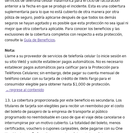
servicios de telefonía celular inalámbrica para el ciclo de facturación
anterior a la fecha en que se produjo el incidente. Esta es una cobertura
suplementaria para lo que no está cubierto de otra manera por otra
póliza de seguro, podría aplicarse después de que todos los demás
seguros se hayan agotado y es posible que esta protección no sea igual ni
mejor que otra cobertura aplicable. Para conocer los beneficios y las
exclusiones de la cobertura completos con respecto a esta protección,
consulte la
Guía de Beneficios
.
Nota:
Llame a su proveedor de servicios de telefonía celular (o inicie sesión en
su sitio Web) y solicite establecer pagos automáticos. No es necesario
establecer pagos automáticos para calificar para la Protección para
Teléfonos Celulares; sin embargo, debe pagar su cuenta mensual de
teléfono celular con su tarjeta de crédito de Wells Fargo para el
consumidor elegible para obtener hasta $1,000 de protección.
←regrese al contenido
Nota
13.
La cobertura proporcionada por este beneficio es secundaria. Los
titulares de tarjeta son elegibles para recibir un reembolso por el costo
del boleto de pasajero de la empresa de transporte al público
programado no reembolsable en caso de que el viaje deba cancelarse o
interrumpirse por un motivo cubierto. La totalidad del boleto, menos
certificados, vouchers o cupones canjeables, debe pagarse con su One