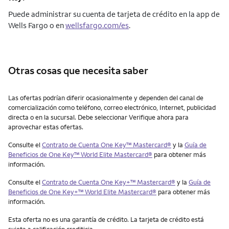
Puede administrar su cuenta de tarjeta de crédito en la app de
Wells Fargo o en
wellsfargo.com/es
.
Otras cosas que necesita saber
Otras cosas que necesita saber
Las ofertas podrían diferir ocasionalmente y dependen del canal de
comercialización como teléfono, correo electrónico, Internet, publicidad
directa o en la sucursal. Debe seleccionar Verifique ahora para
aprovechar estas ofertas.
Consulte el
Contrato de Cuenta One Key™ Mastercard®
y la
Guía de
Beneficios de One Key™ World Elite Mastercard®
para obtener más
información.
Consulte el
Contrato de Cuenta One Key+™ Mastercard®
y la
Guía de
Beneficios de One Key+™ World Elite Mastercard®
para obtener más
información.
Esta oferta no es una garantía de crédito. La tarjeta de crédito está
sujeta a calificación crediticia.