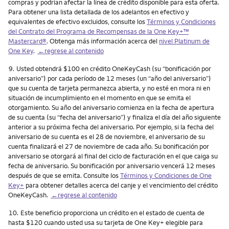
compras y podrían afectar la línea de crédito disponible para esta oferta.
Para obtener una lista detallada de los adelantos en efectivo y
equivalentes de efectivo excluidos, consulte los
Términos y Condiciones
del Contrato del Programa de Recompensas de la One Key+™
Mastercard®
. Obtenga más información acerca del
nivel Platinum de
One Key
.
←regrese al contenido
Nota
9.
Usted obtendrá $100 en crédito OneKeyCash (su “bonificación por
aniversario”) por cada período de 12 meses (un “año del aniversario”)
que su cuenta de tarjeta permanezca abierta, y no esté en mora ni en
situación de incumplimiento en el momento en que se emita el
otorgamiento. Su año del aniversario comienza en la fecha de apertura
de su cuenta (su “fecha del aniversario”) y finaliza el día del año siguiente
anterior a su próxima fecha del aniversario. Por ejemplo, si la fecha del
aniversario de su cuenta es el 28 de noviembre, el aniversario de su
cuenta finalizará el 27 de noviembre de cada año. Su bonificación por
aniversario se otorgará al final del ciclo de facturación en el que caiga su
fecha de aniversario. Su bonificación por aniversario vencerá 12 meses
después de que se emita. Consulte los
Términos y Condiciones de One
Key+
para obtener detalles acerca del canje y el vencimiento del crédito
OneKeyCash.
←regrese al contenido
Nota
10.
Este beneficio proporciona un crédito en el estado de cuenta de
hasta $120 cuando usted usa su tarjeta de One Key+ elegible para