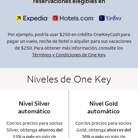
reservaciones elegibles en
Por ejemplo, podría usar $250 en crédito OneKeyCash para
pagar un vuelo, noche de hotel o alquiler para sus vacaciones
de $250. Para obtener más información, consulte los
Términos y Condiciones de One Key
.
Niveles de One Key
Nivel Silver
column 1 Onkey card
Nivel Gold
column 2 Onkey+
automático
automático
Con los precios para socios
Con los precios para socios
Silver, obtenga
ahorros del
Gold, obtenga
ahorros del
15% o más
en más de
20% o más
en más de