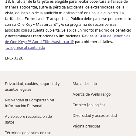
Nota
18.
El titular de la tarjeta es elegible para recibir cobertura si fallece de
manera accidental, sufre la pérdida accidental de extremidades, de la
vista, del habla o de la audición mientras esté en un viaje cubierto. La
tarifa de la Empresa de Transporte al Público debe pagarse por completo
con su One Key+ Mastercard
y/o su programa de recompensas
®
asociado con su cuenta cubierta. Se aplica un monto máximo de beneficio
y determinadas restricciones y limitaciones. Revise la
Guía de Beneficios
de One Key+™ World Elite Mastercard®
para obtener detalles.
←regrese al contenido
LRC-0326
Privacidad, cookies, seguridad y
Mapa del sitio
asuntos legales
Acerca de Wells Fargo
No Vendan ni Compartan Mi
Empleo (en inglés)
Información Personal
Diversidad y accesibilidad
Aviso sobre recopilaciؚón de
datos
Página principal
Términos generales de uso