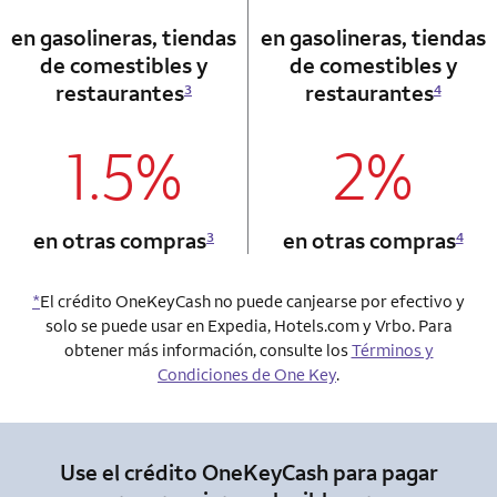
en gasolineras, tiendas
en gasolineras, tiendas
de comestibles y
de comestibles y
restaurantes
restaurantes
3
4
1.5%
2%
column 1 Onkey card
column 2 Onkey+
en otras compras
en otras compras
3
4
*
El crédito OneKeyCash no puede canjearse por efectivo y
solo se puede usar en Expedia, Hotels.com y Vrbo. Para
obtener más información, consulte los
Términos y
Condiciones de One Key
.
Use el crédito OneKeyCash para pagar