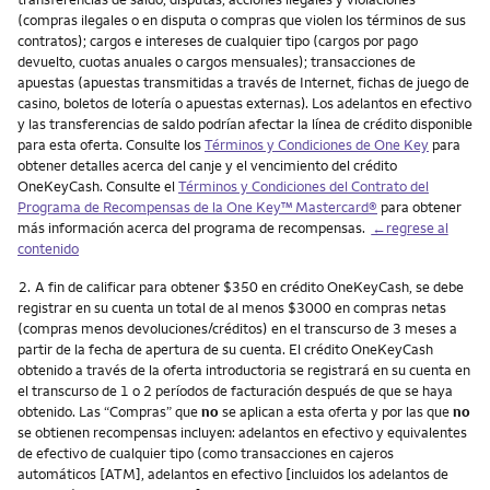
(compras ilegales o en disputa o compras que violen los términos de sus
contratos); cargos e intereses de cualquier tipo (cargos por pago
devuelto, cuotas anuales o cargos mensuales); transacciones de
apuestas (apuestas transmitidas a través de Internet, fichas de juego de
casino, boletos de lotería o apuestas externas). Los adelantos en efectivo
y las transferencias de saldo podrían afectar la línea de crédito disponible
para esta oferta. Consulte los
Términos y Condiciones de One Key
para
obtener detalles acerca del canje y el vencimiento del crédito
OneKeyCash. Consulte el
Términos y Condiciones del Contrato del
Programa de Recompensas de la One Key™ Mastercard®
para obtener
más información acerca del programa de recompensas.
←regrese al
contenido
Nota
2.
A fin de calificar para obtener $350 en crédito OneKeyCash, se debe
registrar en su cuenta un total de al menos $3000 en compras netas
(compras menos devoluciones/créditos) en el transcurso de 3 meses a
partir de la fecha de apertura de su cuenta. El crédito OneKeyCash
obtenido a través de la oferta introductoria se registrará en su cuenta en
el transcurso de 1 o 2 períodos de facturación después de que se haya
obtenido. Las “Compras” que
no
se aplican a esta oferta y por las que
no
se obtienen recompensas incluyen: adelantos en efectivo y equivalentes
de efectivo de cualquier tipo (como transacciones en cajeros
automáticos [ATM], adelantos en efectivo [incluidos los adelantos de