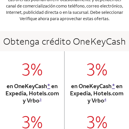
canal de comercialización como teléfono, correo electrónico,
Internet, publicidad directa o en la sucursal. Debe seleccionar
Verifique ahora para aprovechar estas ofertas.
Obtenga crédito OneKeyCash
3%
3%
column 1 Onkey card
column 2 Onkey+
en OneKeyCash
*
en
en OneKeyCash
*
en
Expedia, Hotels.com
Expedia, Hotels.com
y Vrbo
y Vrbo
3
4
3%
3%
column 1 Onkey card
column 2 Onkey+