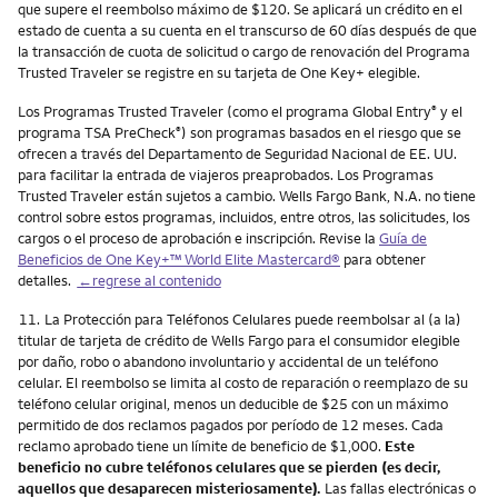
que supere el reembolso máximo de $120. Se aplicará un crédito en el
estado de cuenta a su cuenta en el transcurso de 60 días después de que
la transacción de cuota de solicitud o cargo de renovación del Programa
Trusted Traveler se registre en su tarjeta de One Key+ elegible.
Los Programas Trusted Traveler (como el programa Global Entry
y el
®
programa TSA PreCheck
) son programas basados en el riesgo que se
®
ofrecen a través del Departamento de Seguridad Nacional de EE. UU.
para facilitar la entrada de viajeros preaprobados. Los Programas
Trusted Traveler están sujetos a cambio. Wells Fargo Bank, N.A. no tiene
control sobre estos programas, incluidos, entre otros, las solicitudes, los
cargos o el proceso de aprobación e inscripción. Revise la
Guía de
Beneficios de One Key+™ World Elite Mastercard®
para obtener
detalles.
←regrese al contenido
Nota
11.
La Protección para Teléfonos Celulares puede reembolsar al (a la)
titular de tarjeta de crédito de Wells Fargo para el consumidor elegible
por daño, robo o abandono involuntario y accidental de un teléfono
celular. El reembolso se limita al costo de reparación o reemplazo de su
teléfono celular original, menos un deducible de $25 con un máximo
permitido de dos reclamos pagados por período de 12 meses. Cada
reclamo aprobado tiene un límite de beneficio de $1,000.
Este
beneficio no cubre teléfonos celulares que se pierden (es decir,
aquellos que desaparecen misteriosamente).
Las fallas electrónicas o