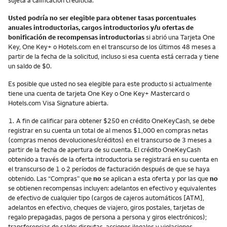
Usted podría no ser elegible para obtener tasas porcentuales
anuales introductorias, cargos introductorios y/u ofertas de
bonificación de recompensas introductorias
si abrió una Tarjeta One
Key, One Key+ o Hotels.com en el transcurso de los últimos 48 meses a
partir de la fecha de la solicitud, incluso si esa cuenta está cerrada y tiene
un saldo de $0.
Es posible que usted no sea elegible para este producto si actualmente
tiene una cuenta de tarjeta One Key o One Key+ Mastercard o
Hotels.com Visa Signature abierta.
Nota
1.
A fin de calificar para obtener $250 en crédito OneKeyCash, se debe
registrar en su cuenta un total de al menos $1,000 en compras netas
(compras menos devoluciones/créditos) en el transcurso de 3 meses a
partir de la fecha de apertura de su cuenta. El crédito OneKeyCash
obtenido a través de la oferta introductoria se registrará en su cuenta en
el transcurso de 1 o 2 períodos de facturación después de que se haya
obtenido. Las “Compras” que
no
se aplican a esta oferta y por las que
no
se obtienen recompensas incluyen: adelantos en efectivo y equivalentes
de efectivo de cualquier tipo (cargos de cajeros automáticos [ATM],
adelantos en efectivo, cheques de viajero, giros postales, tarjetas de
regalo prepagadas, pagos de persona a persona y giros electrónicos);
transferencias de saldo; disputas, acciones ilegales y violaciones