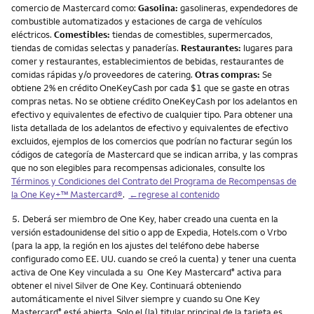
comercio de Mastercard como:
Gasolina:
gasolineras, expendedores de
combustible automatizados y estaciones de carga de vehículos
eléctricos.
Comestibles:
tiendas de comestibles, supermercados,
tiendas de comidas selectas y panaderías.
Restaurantes:
lugares para
comer y restaurantes, establecimientos de bebidas, restaurantes de
comidas rápidas y/o proveedores de catering.
Otras compras:
Se
obtiene 2% en crédito OneKeyCash por cada $1 que se gaste en otras
compras netas. No se obtiene crédito OneKeyCash por los adelantos en
efectivo y equivalentes de efectivo de cualquier tipo. Para obtener una
lista detallada de los adelantos de efectivo y equivalentes de efectivo
excluidos, ejemplos de los comercios que podrían no facturar según los
códigos de categoría de Mastercard que se indican arriba, y las compras
que no son elegibles para recompensas adicionales, consulte los
Términos y Condiciones del Contrato del Programa de Recompensas de
la One Key+™ Mastercard®
.
←regrese al contenido
Nota
5.
Deberá ser miembro de One Key, haber creado una cuenta en la
versión estadounidense del sitio o app de Expedia, Hotels.com o Vrbo
(para la app, la región en los ajustes del teléfono debe haberse
configurado como EE. UU. cuando se creó la cuenta) y tener una cuenta
activa de One Key vinculada a su One Key Mastercard
activa para
®
obtener el nivel Silver de One Key. Continuará obteniendo
automáticamente el nivel Silver siempre y cuando su One Key
Mastercard
esté abierta. Solo el (la) titular principal de la tarjeta es
®