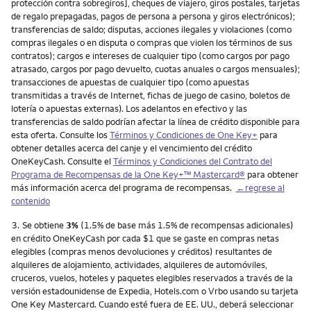
protección contra sobregiros], cheques de viajero, giros postales, tarjetas
de regalo prepagadas, pagos de persona a persona y giros electrónicos);
transferencias de saldo; disputas, acciones ilegales y violaciones (como
compras ilegales o en disputa o compras que violen los términos de sus
contratos); cargos e intereses de cualquier tipo (como cargos por pago
atrasado, cargos por pago devuelto, cuotas anuales o cargos mensuales);
transacciones de apuestas de cualquier tipo (como apuestas
transmitidas a través de Internet, fichas de juego de casino, boletos de
lotería o apuestas externas). Los adelantos en efectivo y las
transferencias de saldo podrían afectar la línea de crédito disponible para
esta oferta. Consulte los
Términos y Condiciones de One Key+
para
obtener detalles acerca del canje y el vencimiento del crédito
OneKeyCash. Consulte el
Términos y Condiciones del Contrato del
Programa de Recompensas de la One Key+™ Mastercard®
para obtener
más información acerca del programa de recompensas.
←regrese al
contenido
Nota
3.
Se obtiene
3%
(1.5% de base más 1.5% de recompensas adicionales)
en crédito OneKeyCash por cada $1 que se gaste en compras netas
elegibles (compras menos devoluciones y créditos) resultantes de
alquileres de alojamiento, actividades, alquileres de automóviles,
cruceros, vuelos, hoteles y paquetes elegibles reservados a través de la
versión estadounidense de Expedia, Hotels.com o Vrbo usando su tarjeta
One Key Mastercard. Cuando esté fuera de EE. UU., deberá seleccionar