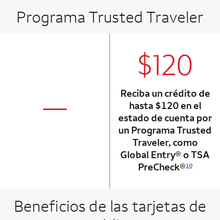
Programa Trusted Traveler
$120
column 2 Onkey+
Reciba un crédito de
not applicabl
—
hasta $120 en el
column 1 Onkey card
estado de cuenta por
un Programa Trusted
Traveler, como
Global Entry® o TSA
PreCheck®
10
Beneficios de las tarjetas de