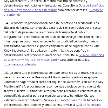
Key Mastercard
. Se aplica un monto máximo de beneficio y
®
determinadas restricciones y limitaciones. Consulte la
Guía de Beneficios
de One Key™ World Elite Mastercard®
para obtener detalles.
←regrese
al contenido
Nota
14.
La cobertura proporcionada por este beneficio es secundaria. Los
titulares de tarjeta son elegibles para recibir un reembolso por el costo
del boleto de pasajero de la empresa de transporte al público
programado no reembolsable en caso de que el viaje deba cancelarse o
interrumpirse por un motivo cubierto. La totalidad del boleto, menos
certificados, vouchers o cupones canjeables, debe pagarse con su One
Key+ Mastercard
. Se aplica un monto máximo de beneficio y
®
determinadas restricciones y limitaciones. Consulte la
Guía de Beneficios
de One Key+™ World Elite Mastercard®
para obtener detalles.
←regrese al contenido
Nota
15.
La cobertura proporcionada por este beneficio es primaria (excepto
para los residentes de Nueva York). Para que la cobertura se aplique,
usted debe pagar todo el costo del alquiler del automóvil con su One Key
Mastercard
y/o programa de recompensas asociado con su cuenta de
®
tarjeta cubierta. El titular de la tarjeta debe rechazar la cobertura de la
compañía de alquiler para ser elegible para este beneficio. Ciertos
vehículos no están cubiertos. Se aplica un monto máximo de beneficio y
determinadas restricciones y limitaciones. Revise la
Guía de Beneficios