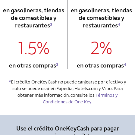
en gasolineras, tiendas
en gasolineras, tiendas
de comestibles y
de comestibles y
restaurantes
restaurantes
3
4
1.5%
2%
column 1 Onkey card
column 2 Onkey+
en otras compras
en otras compras
3
4
*
El crédito OneKeyCash no puede canjearse por efectivo y
solo se puede usar en Expedia, Hotels.com y Vrbo. Para
obtener más información, consulte los
Términos y
Condiciones de One Key
.
Use el crédito OneKeyCash para pagar