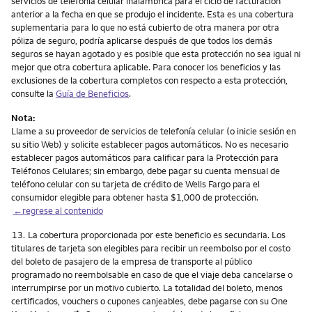
servicios de telefonía celular inalámbrica para el ciclo de facturación
anterior a la fecha en que se produjo el incidente. Esta es una cobertura
suplementaria para lo que no está cubierto de otra manera por otra
póliza de seguro, podría aplicarse después de que todos los demás
seguros se hayan agotado y es posible que esta protección no sea igual ni
mejor que otra cobertura aplicable. Para conocer los beneficios y las
exclusiones de la cobertura completos con respecto a esta protección,
consulte la
Guía de Beneficios
.
Nota:
Llame a su proveedor de servicios de telefonía celular (o inicie sesión en
su sitio Web) y solicite establecer pagos automáticos. No es necesario
establecer pagos automáticos para calificar para la Protección para
Teléfonos Celulares; sin embargo, debe pagar su cuenta mensual de
teléfono celular con su tarjeta de crédito de Wells Fargo para el
consumidor elegible para obtener hasta $1,000 de protección.
←regrese al contenido
Nota
13.
La cobertura proporcionada por este beneficio es secundaria. Los
titulares de tarjeta son elegibles para recibir un reembolso por el costo
del boleto de pasajero de la empresa de transporte al público
programado no reembolsable en caso de que el viaje deba cancelarse o
interrumpirse por un motivo cubierto. La totalidad del boleto, menos
certificados, vouchers o cupones canjeables, debe pagarse con su One