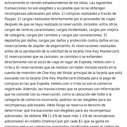
activamente la versión estadounidense de los sitios. Las siguientes
transacciones no son elegibles y es posible que no se obtengan
recompensas adicionales por ellas: 1) compras realizadas a través de
Paypal, 2) cargos realizados directamente por el proveedor de viajes
después de que se haya realizado la reservación, incluidos, entre otros,
cargos de centros vacacionales, cargos incidentales, cargos por mejora
de categoría, cargos por cambios y cargos por cancelaciones, 3)
depósitos por daños, cargos por daños y protección contra daños en las
reservaciones de alquiler de alojamiento, 4) reservaciones realizadas
antes de la aprobación de la solicitud de la tarjeta One Key Mastercard,
5) reservaciones que se cancelan, se cambian o se extienden
directamente con el socio de viaje en lugar de Expedia, Hotels.com o
Vrbo y 6) reservaciones que se realizan sin haber iniciado sesión en la
cuenta de miembro de One Key del titular principal de la tarjeta que está
asociada con la tarjeta One Key Mastercard utilizada para el pago de
compras en las que Expedia, Hotels.com o Vrbo no son el comercio
registrado. Además, las transacciones que se procesan con información
que no coincide con su reservación, como la ubicación del hotel o la
categoría de comercio incorrecta, podrían no ser elegibles para las
recompensas adicionales. Wells Fargo se reserva el derecho de
determinar qué transacciones son elegibles para las recompensas
adicionales. Se obtiene
3%
(1.5% de base más 1.5% de recompensas
adicionales) en crédito OneKeyCash por cada $1 que se gaste en
compras netas en comercios minoristas clasificados según el código de