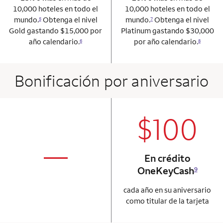
10,000 hoteles en todo el
10,000 hoteles en todo el
mundo.
Obtenga el nivel
mundo.
Obtenga el nivel
5
7
Gold gastando $15,000 por
Platinum gastando $30,000
año calendario.
por año calendario.
6
8
Bonificación por aniversario
$100
column 2 Onkey+
not applicabl
—
En crédito
column 1 Onkey card
OneKeyCash
9
cada año en su aniversario
como titular de la tarjeta