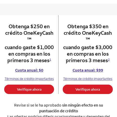
Obtenga $250 en
column 1 Onkey card
Obtenga $350 en
column 2 Onkey+
trademark
t
crédito OneKeyCash
crédito OneKeyCash
™
™
cuando gaste $1,000
cuando gaste $3,000
en compras en los
en compras en los
primeros 3 meses
primeros 3 meses
1
2
Cuota anual: $0
Cuota anual: $99
Términos de crédito importantes
Términos de crédito importantes
Verifique ahora
Verifique ahora
Revise si se le ha aprobado
sin ningún efecto en su
puntuación de crédito
Las ofertas podrían diferir ocasionalmente y dependen del