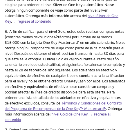
elegible para obtener el nivel Silver de One Key automático. No se
otorga ningún componente de viaje como parte del nivel Silver
automático. Obtenga más información acerca del
nivel Silver de One
Key
.
←regrese al contenido
Nota
6.
A fin de calificar para el nivel Gold, usted debe realizar compras netas
(compras menos devoluciones/créditos) por un total de al menos
$15,000 con la tarjeta One Key Mastercard
en un año calendario. No se
®
otorga ningún Componente de Viaje como parte de la calificación para el
nivel. Después de obtener el nivel, podrían transcurrir hasta 30 días para
que este se le otorgue. El nivel Gold es válido durante el resto del año
calendario en el que usted calificó, el siguiente año calendario completo y
hasta el 28 de febrero del año siguiente. Los adelantos en efectivo y
equivalentes de efectivo de cualquier tipo no cuentan para la calificación
para el nivel y no se obtiene crédito OneKeyCash por ellos. Los adelantos
en efectivo y equivalentes de efectivo no se consideran compras y
podrían afectar la línea de crédito disponible para esta oferta. Para
obtener una lista detallada de los adelantos en efectivo y equivalentes
de efectivo excluidos, consulte los
Términos y Condiciones del Contrato
del Programa de Recompensas de la One Key™ Mastercard®
. Obtenga
más información acerca del
nivel Gold de One Key
.
←regrese al
contenido
Nota
7.
Deberá ser miembro de One Key, haber creado una cuenta en la