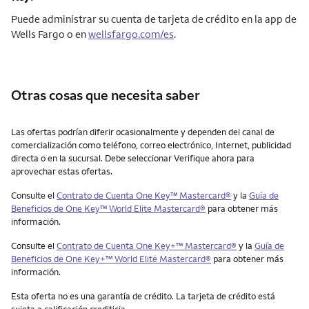
Puede administrar su cuenta de tarjeta de crédito en la app de
Wells Fargo o en
wellsfargo.com/es
.
Otras cosas que necesita saber
Otras cosas que necesita saber
Las ofertas podrían diferir ocasionalmente y dependen del canal de
comercialización como teléfono, correo electrónico, Internet, publicidad
directa o en la sucursal. Debe seleccionar Verifique ahora para
aprovechar estas ofertas.
Consulte el
Contrato de Cuenta One Key™ Mastercard®
y la
Guía de
Beneficios de One Key™ World Elite Mastercard®
para obtener más
información.
Consulte el
Contrato de Cuenta One Key+™ Mastercard®
y la
Guía de
Beneficios de One Key+™ World Elite Mastercard®
para obtener más
información.
Esta oferta no es una garantía de crédito. La tarjeta de crédito está
sujeta a calificación crediticia.