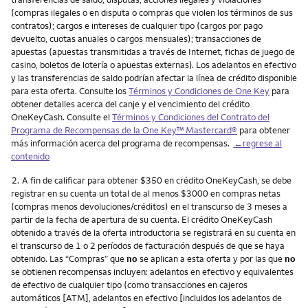
(compras ilegales o en disputa o compras que violen los términos de sus
contratos); cargos e intereses de cualquier tipo (cargos por pago
devuelto, cuotas anuales o cargos mensuales); transacciones de
apuestas (apuestas transmitidas a través de Internet, fichas de juego de
casino, boletos de lotería o apuestas externas). Los adelantos en efectivo
y las transferencias de saldo podrían afectar la línea de crédito disponible
para esta oferta. Consulte los
Términos y Condiciones de One Key
para
obtener detalles acerca del canje y el vencimiento del crédito
OneKeyCash. Consulte el
Términos y Condiciones del Contrato del
Programa de Recompensas de la One Key™ Mastercard®
para obtener
más información acerca del programa de recompensas.
←regrese al
contenido
Nota
2.
A fin de calificar para obtener $350 en crédito OneKeyCash, se debe
registrar en su cuenta un total de al menos $3000 en compras netas
(compras menos devoluciones/créditos) en el transcurso de 3 meses a
partir de la fecha de apertura de su cuenta. El crédito OneKeyCash
obtenido a través de la oferta introductoria se registrará en su cuenta en
el transcurso de 1 o 2 períodos de facturación después de que se haya
obtenido. Las “Compras” que
no
se aplican a esta oferta y por las que
no
se obtienen recompensas incluyen: adelantos en efectivo y equivalentes
de efectivo de cualquier tipo (como transacciones en cajeros
automáticos [ATM], adelantos en efectivo [incluidos los adelantos de