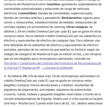
comercio de Mastercard como:
Gasolina:
gasolineras, expendedores de
combustible automatizados y estaciones de carga de vehículos
eléctricos.
Comestibles:
tiendas de comestibles, supermercados,
tiendas de comidas selectas y panaderías.
Restaurantes:
lugares para
comer y restaurantes, establecimientos de bebidas, restaurantes de
comidas rápidas y/o proveedores de catering.
Otras compras:
Se
obtiene 1.5% en crédito OneKeyCash por cada $1 que se gaste en otras
compras netas. No se obtiene crédito OneKeyCash por los adelantos en
efectivo y equivalentes de efectivo de cualquier tipo. Para obtener una
lista detallada de los adelantos de efectivo y equivalentes de efectivo
excluidos, ejemplos de los comercios que podrían no facturar según los
códigos de categoría de Mastercard que se indican arriba, y las compras
que no son elegibles para recompensas adicionales, consulte los
Términos y Condiciones del Contrato del Programa de Recompensas de
la One Key™ Mastercard®
.
←regrese al contenido
Nota
4.
Se obtiene
3%
(2% de base más 1% de recompensas adicionales) en
crédito OneKeyCash por cada $1 que se gaste en compras netas
elegibles (compras menos devoluciones y créditos) resultantes de
alquileres de alojamiento, actividades, alquileres de automóviles,
cruceros, vuelos, hoteles y paquetes elegibles reservados a través de la
versión estadounidense de Expedia, Hotels.com o Vrbo usando su tarjeta
One Key+ Mastercard. Cuando esté fuera de EE. UU., deberá seleccionar