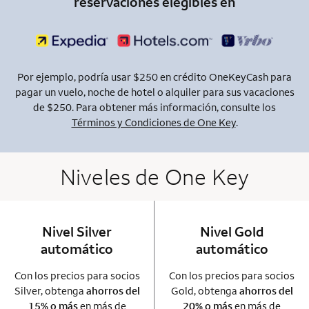
reservaciones elegibles en
Por ejemplo, podría usar $250 en crédito OneKeyCash para
pagar un vuelo, noche de hotel o alquiler para sus vacaciones
de $250. Para obtener más información, consulte los
Términos y Condiciones de One Key
.
Niveles de One Key
Nivel Silver
column 1 Onkey card
Nivel Gold
column 2 Onkey+
automático
automático
Con los precios para socios
Con los precios para socios
Silver, obtenga
ahorros del
Gold, obtenga
ahorros del
15% o más
en más de
20% o más
en más de