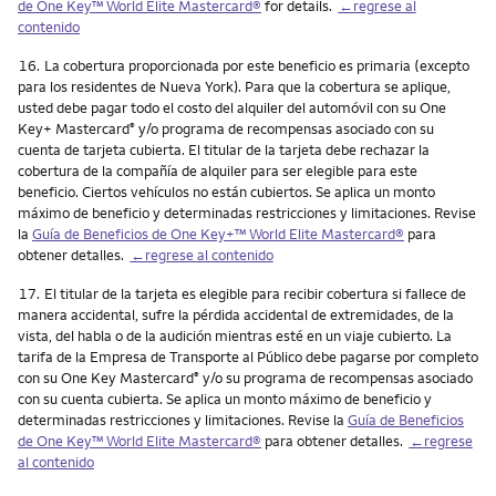
de One Key™ World Elite Mastercard®
for details.
←regrese al
contenido
Nota
16.
La cobertura proporcionada por este beneficio es primaria (excepto
para los residentes de Nueva York). Para que la cobertura se aplique,
usted debe pagar todo el costo del alquiler del automóvil con su One
Key+ Mastercard
y/o programa de recompensas asociado con su
®
cuenta de tarjeta cubierta. El titular de la tarjeta debe rechazar la
cobertura de la compañía de alquiler para ser elegible para este
beneficio. Ciertos vehículos no están cubiertos. Se aplica un monto
máximo de beneficio y determinadas restricciones y limitaciones. Revise
la
Guía de Beneficios de One Key+™ World Elite Mastercard®
para
obtener detalles.
←regrese al contenido
Nota
17.
El titular de la tarjeta es elegible para recibir cobertura si fallece de
manera accidental, sufre la pérdida accidental de extremidades, de la
vista, del habla o de la audición mientras esté en un viaje cubierto. La
tarifa de la Empresa de Transporte al Público debe pagarse por completo
con su One Key Mastercard
y/o su programa de recompensas asociado
®
con su cuenta cubierta. Se aplica un monto máximo de beneficio y
determinadas restricciones y limitaciones. Revise la
Guía de Beneficios
de One Key™ World Elite Mastercard®
para obtener detalles.
←regrese
al contenido