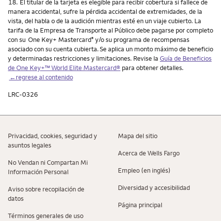
Nota
18.
El titular de la tarjeta es elegible para recibir cobertura si fallece de
manera accidental, sufre la pérdida accidental de extremidades, de la
vista, del habla o de la audición mientras esté en un viaje cubierto. La
tarifa de la Empresa de Transporte al Público debe pagarse por completo
con su One Key+ Mastercard
y/o su programa de recompensas
®
asociado con su cuenta cubierta. Se aplica un monto máximo de beneficio
y determinadas restricciones y limitaciones. Revise la
Guía de Beneficios
de One Key+™ World Elite Mastercard®
para obtener detalles.
←regrese al contenido
LRC-0326
Privacidad, cookies, seguridad y
Mapa del sitio
asuntos legales
Acerca de Wells Fargo
No Vendan ni Compartan Mi
Empleo (en inglés)
Información Personal
Diversidad y accesibilidad
Aviso sobre recopilaciؚón de
datos
Página principal
Términos generales de uso