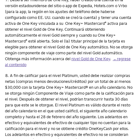
versión estadounidense del sitio o app de Expedia, Hotels.com o Vrbo
(para la app, la región en los ajustes del teléfono debe haberse
configurado como EE. UU. cuando se creó la cuenta) y tener una cuenta
activa de One Key vinculada a su One Key+ Mastercard
activa para
®
obtener el nivel Gold de One Key. Continuará obteniendo
automáticamente el nivel Gold siempre y cuando su One Key+
Mastercard
esté abierta. Solo el (la) titular principal de la tarjeta es
®
elegible para obtener el nivel Gold de One Key automático. No se otorga
ningún componente de viaje como parte del nivel Gold automático.
Obtenga más información acerca del
nivel Gold de One Key
.
←regrese
al contenido
Nota
8.
A fin de calificar para el nivel Platinum, usted debe realizar compras
netas (compras menos devoluciones/créditos) por un total de al menos
$30,000 con la tarjeta One Key+ Mastercard® en un año calendario. No
se otorga ningún Componente de Viaje como parte de la calificación para
el nivel. Después de obtener el nivel, podrían transcurrir hasta 30 días
para que este se le otorgue. El nivel Platinum es válido durante el resto
del año calendario en el que usted calificó, el siguiente año calendario
completo y hasta el 28 de febrero del año siguiente. Los adelantos en
efectivo y equivalentes de efectivo de cualquier tipo no cuentan para la
calificación para el nivel y no se obtiene crédito OneKeyCash por ellos.
Los adelantos en efectivo y equivalentes de efectivo no se consideran