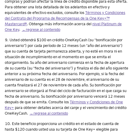
compras y podrían afectar la línea de crédito disponible para esta oferta.
Para obtener una lista detallada de los adelantos en efectivo y
equivalentes de efectivo excluidos, consulte los
Términos y Condiciones
del Contrato del Programa de Recompensas de la One Key+™
Mastercard®
. Obtenga más información acerca del
nivel Platinum de
One Key
.
←regrese al contenido
Nota
9.
Usted obtendrá $100 en crédito OneKeyCash (su “bonificación por
aniversario”) por cada período de 12 meses (un “año del aniversario”)
que su cuenta de tarjeta permanezca abierta, y no esté en mora ni en
situación de incumplimiento en el momento en que se emita el
otorgamiento. Su año del aniversario comienza en la fecha de apertura
de su cuenta (su “fecha del aniversario”) y finaliza el día del año siguiente
anterior a su próxima fecha del aniversario. Por ejemplo, si la fecha del
aniversario de su cuenta es el 28 de noviembre, el aniversario de su
cuenta finalizará el 27 de noviembre de cada año. Su bonificación por
aniversario se otorgará al final del ciclo de facturación en el que caiga su
fecha de aniversario. Su bonificación por aniversario vencerá 12 meses
después de que se emita. Consulte los
Términos y Condiciones de One
Key+
para obtener detalles acerca del canje y el vencimiento del crédito
OneKeyCash.
←regrese al contenido
Nota
10.
Este beneficio proporciona un crédito en el estado de cuenta de
hasta $120 cuando usted usa su tarjeta de One Key+ elegible para