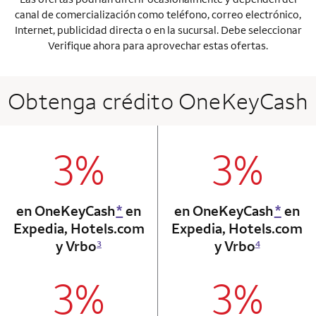
canal de comercialización como teléfono, correo electrónico,
Internet, publicidad directa o en la sucursal. Debe seleccionar
Verifique ahora para aprovechar estas ofertas.
Obtenga crédito OneKeyCash
3%
3%
column 1 Onkey card
column 2 Onkey+
en OneKeyCash
*
en
en OneKeyCash
*
en
Expedia, Hotels.com
Expedia, Hotels.com
y Vrbo
y Vrbo
3
4
3%
3%
column 1 Onkey card
column 2 Onkey+