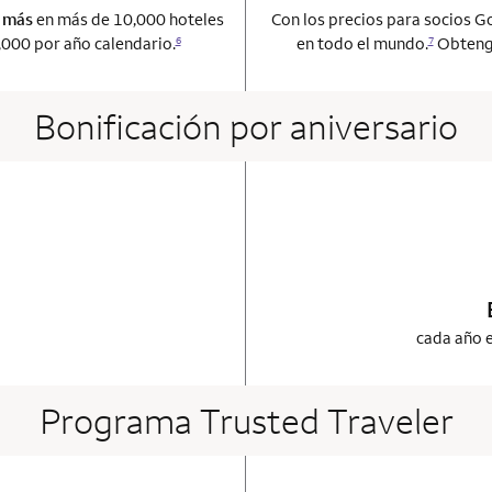
o más
en más de 10,000 hoteles
Con los precios para socios G
000 por año calendario.
en todo el mundo.
Obtenga
6
7
Bonificación por aniversario
ot applicable
 card
cada año e
Programa Trusted Traveler