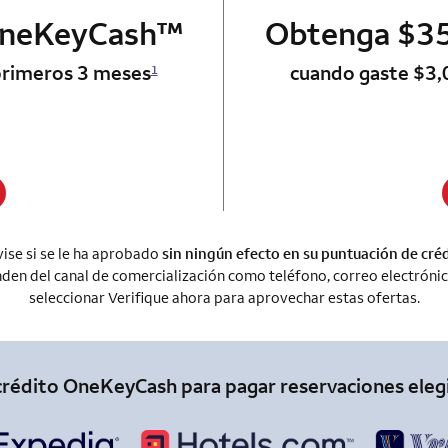
trademark
OneKeyCash
 card
™
Obtenga $35
primeros 3 meses
cuando gaste $3,
1
ise si se le ha aprobado
sin ningún efecto en su puntuación de cré
en del canal de comercialización como teléfono, correo electrónico,
seleccionar Verifique ahora para aprovechar estas ofertas.
crédito OneKeyCash para pagar reservaciones eleg