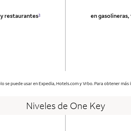
 y restaurantes
en gasolineras,
3
 card
lo se puede usar en Expedia, Hotels.com y Vrbo. Para obtener más 
Niveles de One Key
 card
o