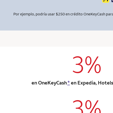
Por ejemplo, podría usar $250 en crédito OneKeyCash para 
3%
column 1 Onkey
en OneKeyCash
*
en Expedia, Hotel
3%
column 1 Onkey