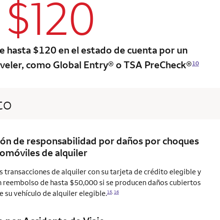
$120
column 2 Onkey+ card
e hasta $120 en el estado de cuenta por un
veler, como Global Entry® o TSA PreCheck®
10
to
ón de responsabilidad por daños por choques
omóviles de alquiler
s transacciones de alquiler con su tarjeta de crédito elegible y
n reembolso de hasta $50,000 si se producen daños cubiertos
e su vehículo de alquiler
elegible.
15
,
16