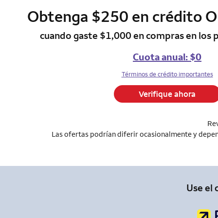
Obtenga $250 en crédito 
column 1 Onkey
cuando gaste $1,000 en compras en los 
Cuota anual: $0
Términos de crédito importantes
Verifique ahora
Rev
Las ofertas podrían diferir ocasionalmente y depend
Use el 