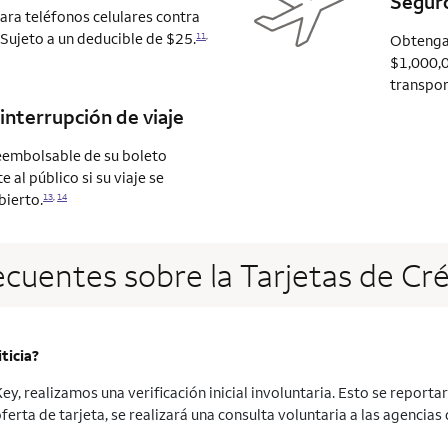
Seguro
ra teléfonos celulares contra
 Sujeto a un deducible de $25.
11
,
Obtenga 
$1,000,0
transport
interrupción de viaje
eembolsable de su boleto
al público si su viaje se
bierto.
13
,
14
ecuentes sobre la Tarjetas de Cr
ticia?
y, realizamos una verificación inicial involuntaria. Esto se reportar
oferta de tarjeta, se realizará una consulta voluntaria a las agencia