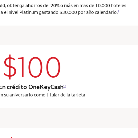
old, obtenga
ahorros del 20% o más
en más de 10,000 hoteles
 el nivel Platinum gastando $30,000 por año calendario.
8
$100
column 2 Onkey+ card
En crédito OneKeyCash
9
n su aniversario como titular de la tarjeta