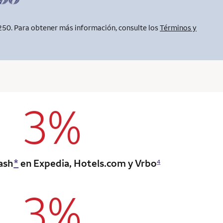
250. Para obtener más información, consulte los
Términos y
3%
column 2 Onkey+ card
ash
*
en Expedia, Hotels.com y Vrbo
4
3%
column 2 Onkey+ card