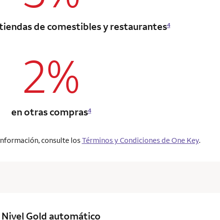
 tiendas de comestibles y restaurantes
4
2%
column 2 Onkey+ card
en otras compras
4
información, consulte los
Términos y Condiciones de One Key
.
column 2 Onkey+ card
Nivel Gold
automático