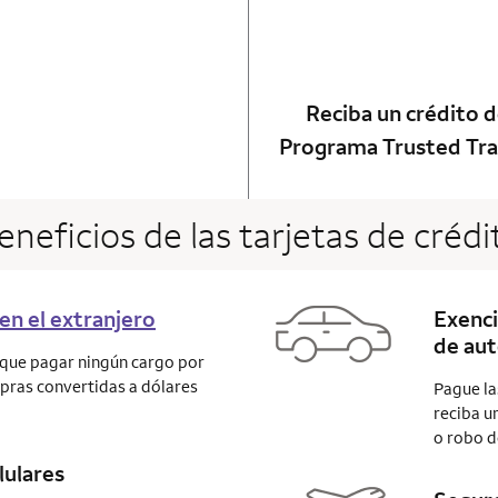
ot applicable
 card
Reciba un crédito d
Programa Trusted Tra
eneficios de las tarjetas de crédi
en el extranjero
Exenci
de aut
á que pagar ningún cargo por
mpras convertidas a dólares
Pague la
reciba u
o robo d
lulares