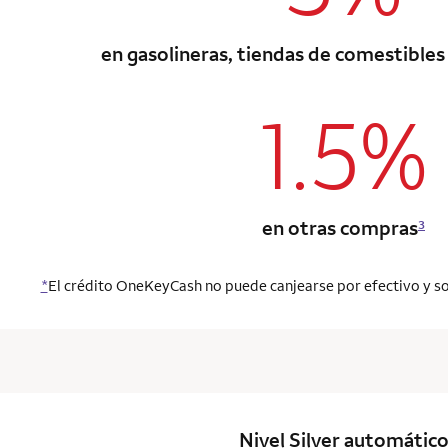
en gasolineras, tiendas de comestibles
1.5%
column 1 Onkey
en otras compras
3
*
El crédito OneKeyCash no puede canjearse por efectivo y so
column 1 Onkey
Nivel Silver
automátic