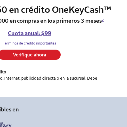
trad
0 en crédito OneKeyCash
column 2 Onkey+ card
™
000 en compras en los primeros 3 meses
2
Cuota anual: $99
Términos de crédito importantes
Verifique ahora
dito
 Internet, publicidad directa o en la sucursal. Debe
ibles en