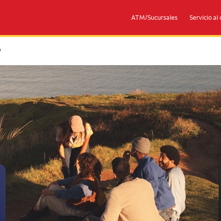
ATM/Sucursales
Servicio al 
rademark
™