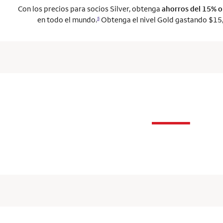
Con los precios para socios Silver, obtenga
ahorros del 15% 
en todo el mundo.
Obtenga el nivel Gold gastando $15,
5
n
—
column 1 Onkey