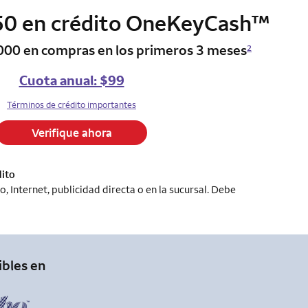
trad
0 en crédito OneKeyCash
column 2 Onkey+ card
™
000 en compras en los primeros 3 meses
2
Cuota anual: $99
Términos de crédito importantes
Verifique ahora
dito
 Internet, publicidad directa o en la sucursal. Debe
ibles en