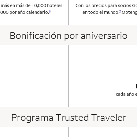
o más
en más de 10,000 hoteles
Con los precios para socios G
000 por año calendario.
en todo el mundo.
Obtenga
6
7
Bonificación por aniversario
ot applicable
 card
cada año e
Programa Trusted Traveler