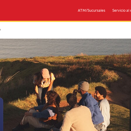
ATM/Sucursales
Servicio al 
rademark
™