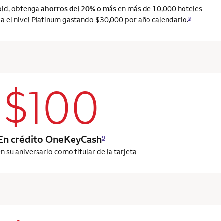
old, obtenga
ahorros del 20% o más
en más de 10,000 hoteles
 el nivel Platinum gastando $30,000 por año calendario.
8
$100
column 2 Onkey+ card
En crédito OneKeyCash
9
n su aniversario como titular de la tarjeta