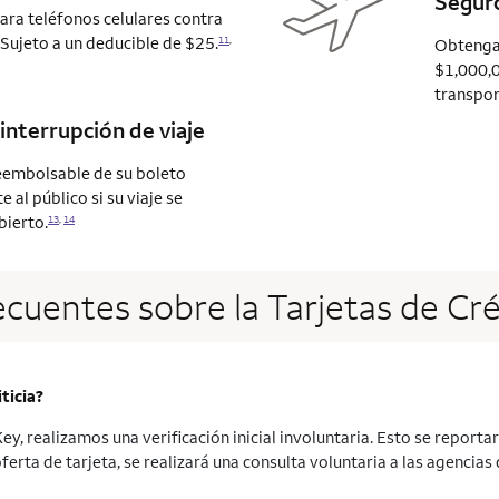
Seguro
ra teléfonos celulares contra
 Sujeto a un deducible de $25.
11
,
Obtenga 
$1,000,0
transport
interrupción de viaje
eembolsable de su boleto
al público si su viaje se
bierto.
13
,
14
ecuentes sobre la Tarjetas de Cr
ticia?
y, realizamos una verificación inicial involuntaria. Esto se reportar
oferta de tarjeta, se realizará una consulta voluntaria a las agencia