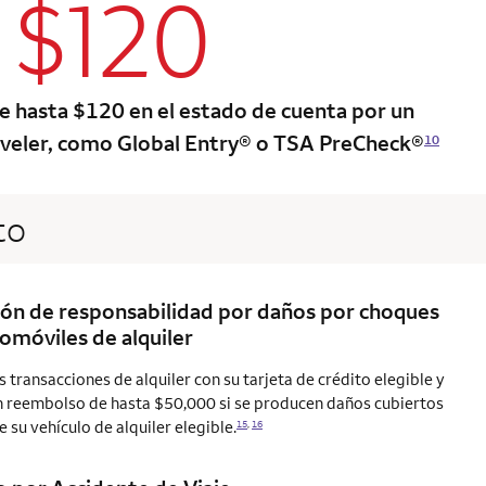
$120
column 2 Onkey+ card
e hasta $120 en el estado de cuenta por un
veler, como Global Entry® o TSA PreCheck®
10
to
ón de responsabilidad por daños por choques
omóviles de alquiler
s transacciones de alquiler con su tarjeta de crédito elegible y
n reembolso de hasta $50,000 si se producen daños cubiertos
e su vehículo de alquiler
elegible.
15
,
16