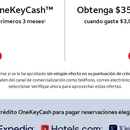
trademark
OneKeyCash
 card
™
Obtenga $35
primeros 3 meses
cuando gaste $3,
1
ise si se le ha aprobado
sin ningún efecto en su puntuación de cré
en del canal de comercialización como teléfono, correo electrónico,
seleccionar Verifique ahora para aprovechar estas ofertas.
crédito OneKeyCash para pagar reservaciones eleg