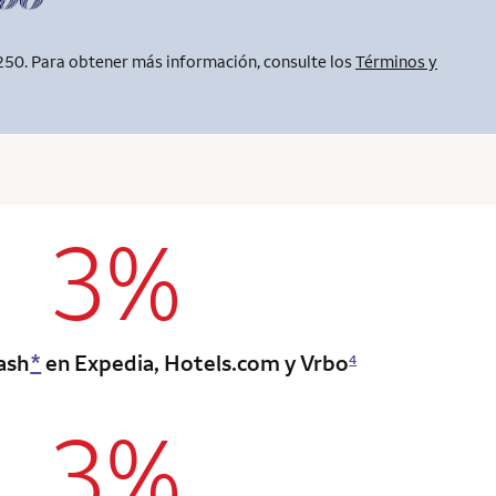
250. Para obtener más información, consulte los
Términos y
3%
column 2 Onkey+ card
ash
*
en Expedia, Hotels.com y Vrbo
4
3%
column 2 Onkey+ card