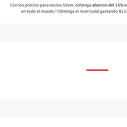
Con los precios para socios Silver, obtenga
ahorros del 15% 
en todo el mundo.
Obtenga el nivel Gold gastando $15,
5
n
—
column 1 Onkey