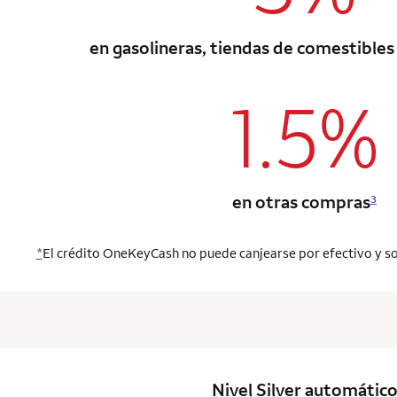
en gasolineras, tiendas de comestibles
1.5%
column 1 Onkey
en otras compras
3
*
El crédito OneKeyCash no puede canjearse por efectivo y so
column 1 Onkey
Nivel Silver
automátic