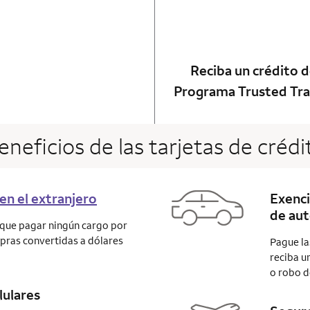
ot applicable
 card
Reciba un crédito d
Programa Trusted Tra
eneficios de las tarjetas de crédi
en el extranjero
Exenci
de aut
á que pagar ningún cargo por
mpras convertidas a dólares
Pague la
reciba u
o robo d
lulares