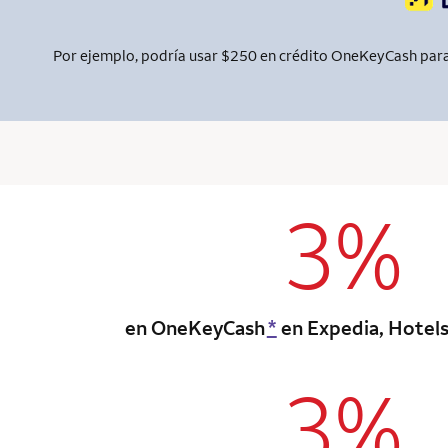
Por ejemplo, podría usar $250 en crédito OneKeyCash para 
3%
column 1 Onkey
en OneKeyCash
*
en Expedia, Hotel
3%
column 1 Onkey