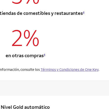
 tiendas de comestibles y restaurantes
4
2%
column 2 Onkey+ card
en otras compras
4
información, consulte los
Términos y Condiciones de One Key
.
column 2 Onkey+ card
Nivel Gold
automático