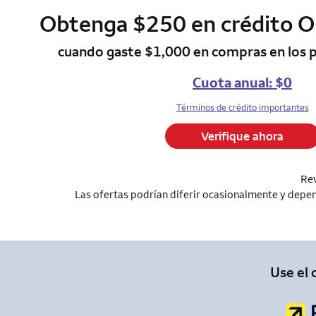
Obtenga $250 en crédito 
column 1 Onkey
cuando gaste $1,000 en compras en los 
Cuota anual: $0
Términos de crédito importantes
Verifique ahora
Rev
Las ofertas podrían diferir ocasionalmente y depend
Use el 