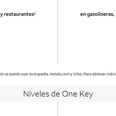
 y restaurantes
en gasolineras,
3
 card
lo se puede usar en Expedia, Hotels.com y Vrbo. Para obtener más 
Niveles de One Key
 card
o