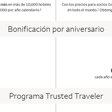
o más
en más de 10,000 hoteles
Con los precios para socios G
000 por año calendario.
en todo el mundo.
Obtenga
6
7
Bonificación por aniversario
ot applicable
 card
cada año e
Programa Trusted Traveler