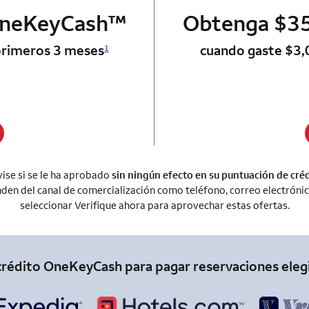
trademark
OneKeyCash
 card
™
Obtenga $35
primeros 3 meses
cuando gaste $3,
1
ise si se le ha aprobado
sin ningún efecto en su puntuación de cré
en del canal de comercialización como teléfono, correo electrónico,
seleccionar Verifique ahora para aprovechar estas ofertas.
crédito OneKeyCash para pagar reservaciones eleg