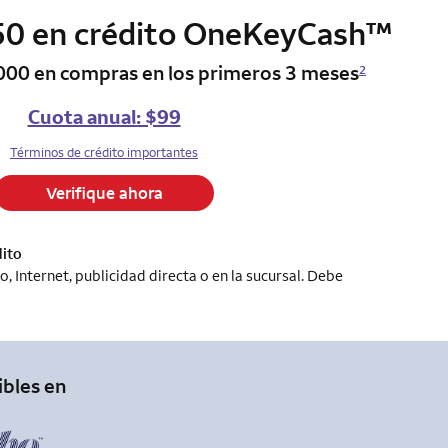
trad
0 en crédito OneKeyCash
column 2 Onkey+ card
™
000 en compras en los primeros 3 meses
2
Cuota anual: $99
Términos de crédito importantes
Verifique ahora
dito
 Internet, publicidad directa o en la sucursal. Debe
ibles en