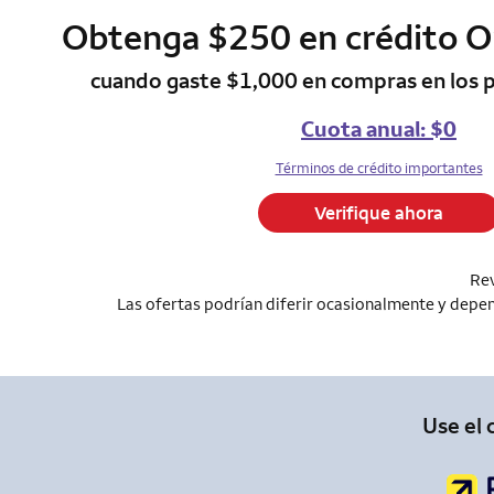
Obtenga $250 en crédito 
column 1 Onkey
cuando gaste $1,000 en compras en los 
Cuota anual: $0
Términos de crédito importantes
Verifique ahora
Rev
Las ofertas podrían diferir ocasionalmente y depend
Use el 