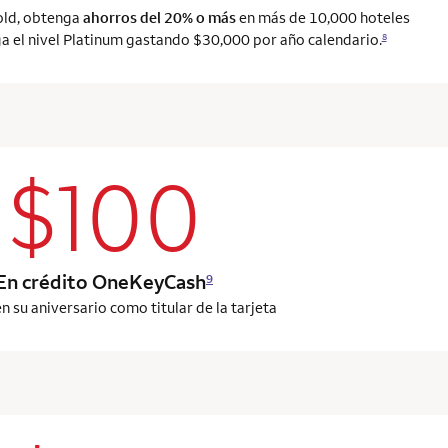
old, obtenga
ahorros del 20% o más
en más de 10,000 hoteles
 el nivel Platinum gastando $30,000 por año calendario.
8
$100
column 2 Onkey+ card
En crédito OneKeyCash
9
n su aniversario como titular de la tarjeta