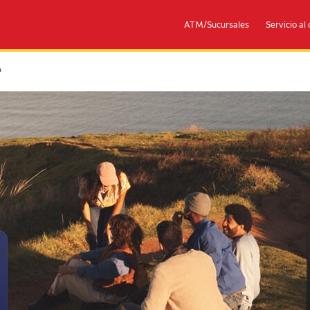
ATM/Sucursales
Servicio al 
rademark
™