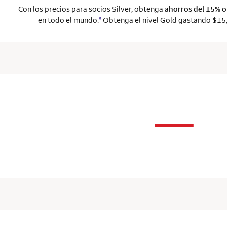
Con los precios para socios Silver, obtenga
ahorros del 15% 
en todo el mundo.
Obtenga el nivel Gold gastando $15,
5
n
—
column 1 Onkey