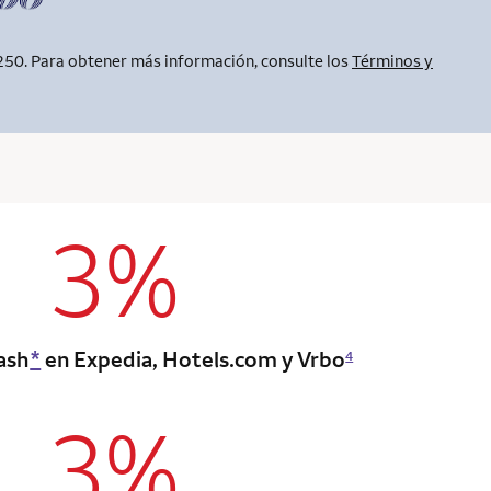
250. Para obtener más información, consulte los
Términos y
3%
column 2 Onkey+ card
ash
*
en Expedia, Hotels.com y Vrbo
4
3%
column 2 Onkey+ card