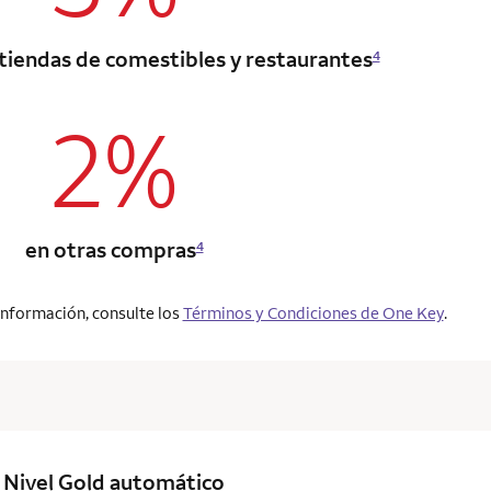
 tiendas de comestibles y restaurantes
4
2%
column 2 Onkey+ card
en otras compras
4
información, consulte los
Términos y Condiciones de One Key
.
column 2 Onkey+ card
Nivel Gold
automático