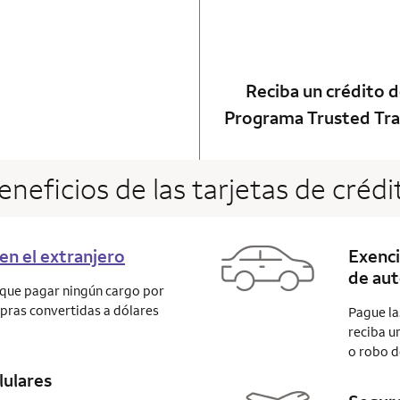
ot applicable
 card
Reciba un crédito d
Programa Trusted Tra
eneficios de las tarjetas de crédi
en el extranjero
Exenci
de aut
á que pagar ningún cargo por
mpras convertidas a dólares
Pague la
reciba u
o robo d
lulares