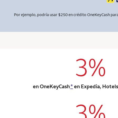
Por ejemplo, podría usar $250 en crédito OneKeyCash para 
3%
column 1 Onkey
en OneKeyCash
*
en Expedia, Hotel
3%
column 1 Onkey