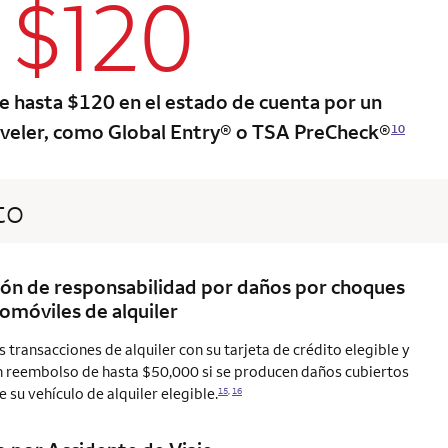
$120
column 2 Onkey+ card
e hasta $120 en el estado de cuenta por un
veler, como Global Entry® o TSA PreCheck®
10
to
ón de responsabilidad por daños por choques
omóviles de alquiler
s transacciones de alquiler con su tarjeta de crédito elegible y
n reembolso de hasta $50,000 si se producen daños cubiertos
e su vehículo de alquiler
elegible.
15
,
16