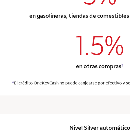
en gasolineras, tiendas de comestibles
1.5%
column 1 Onkey
en otras compras
3
*
El crédito OneKeyCash no puede canjearse por efectivo y so
column 1 Onkey
Nivel Silver
automátic