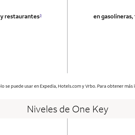
 y restaurantes
en gasolineras,
3
 card
lo se puede usar en Expedia, Hotels.com y Vrbo. Para obtener más 
Niveles de One Key
 card
o