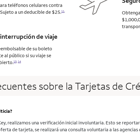
Seguro
ra teléfonos celulares contra
 Sujeto a un deducible de $25.
11
,
Obtenga 
$1,000,0
transport
interrupción de viaje
eembolsable de su boleto
al público si su viaje se
bierto.
13
,
14
ecuentes sobre la Tarjetas de Cr
ticia?
y, realizamos una verificación inicial involuntaria. Esto se reportar
oferta de tarjeta, se realizará una consulta voluntaria a las agencia