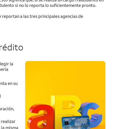
dulento si no lo reporta lo suficientemente pronto.
 reportan a las tres principales agencias de
rédito
egir la
bería
enta en su
l
uración,
realizar
n la misma