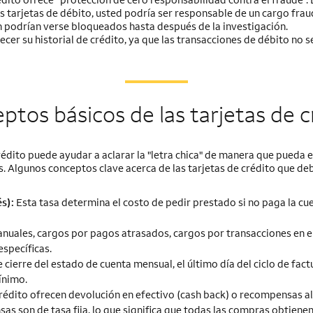
s tarjetas de débito, usted podría ser responsable de un cargo frau
ión podrían verse bloqueados hasta después de la investigación.
er su historial de crédito, ya que las transacciones de débito no se
ptos básicos de las tarjetas de c
dito puede ayudar a aclarar la "letra chica" de manera que pueda el
s. Algunos conceptos clave acerca de las tarjetas de crédito que de
s):
Esta tasa determina el costo de pedir prestado si no paga la cu
anuales, cargos por pagos atrasados, cargos por transacciones en e
específicas.
 cierre del estado de cuenta mensual, el último día del ciclo de fact
ínimo.
rédito ofrecen devolución en efectivo (cash back) o recompensas al 
as son de tasa fija, lo que significa que todas las compras obtiene