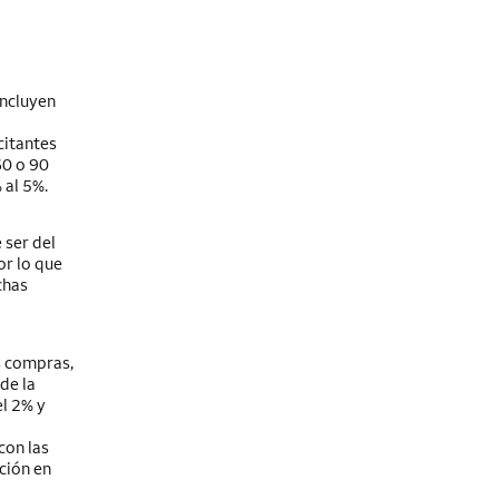
incluyen
citantes
60 o 90
 al 5%.
 ser del
or lo que
chas
s compras,
de la
el 2% y
con las
ción en