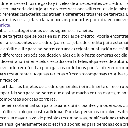
 diferentes estilos de gasto y niveles de antecedentes de crédito. L
ecer una serie de tarjetas, y a veces versiones diferentes de la mism
iferentes características atraen a diferentes titulares de tarjetas. 
 ofertas de tarjetas o lanzar nuevos productos para atraer a nuevos
arjeta
.
ontrarlas categorizadas de las siguientes maneras:
 de tarjetas que se basa en su historial de crédito. Podría encontrar
uir antecedentes de crédito (como tarjetas de crédito para estudia
de crédito elite para personas con una excelente puntuación de crédi
a diferentes propósitos, desde viajes de lujo hasta compras cotidia
e desean ahorrar en vuelos, estadías en hoteles, alquileres de autom
 devolución en efectivo para gastos cotidianos podría ofrecer reco
 y restaurantes. Algunas tarjetas ofrecen recompensas rotativas, 
ificación.
partida:
Las tarjetas de crédito generales normalmente ofrecen op
 compartida son para personas que gastan mucho en una marca, minor
recompensas por esas compras.
o tienen cuota anual son para usuarios principiantes y moderados qu
e crédito sin ningún costo adicional. Para las personas con niveles d
recen un mayor nivel de posibles recompensas, bonificaciones más a
ota anual generalmente solo están disponibles para personas con cr