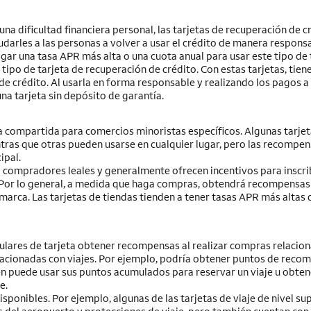
na dificultad financiera personal, las tarjetas de recuperación de c
darles a las personas a volver a usar el crédito de manera responsa
ar una tasa APR más alta o una cuota anual para usar este tipo de t
tipo de tarjeta de recuperación de crédito. Con estas tarjetas, tien
de crédito. Al usarla en forma responsable y realizando los pagos a
a tarjeta sin depósito de garantía.
ca compartida para comercios minoristas específicos. Algunas tarjet
tras que otras pueden usarse en cualquier lugar, pero las recompen
ipal.
a compradores leales y generalmente ofrecen incentivos para inscrib
. Por lo general, a medida que haga compras, obtendrá recompensas
arca. Las tarjetas de tiendas tienden a tener tasas APR más altas 
titulares de tarjeta obtener recompensas al realizar compras relacio
elacionadas con viajes. Por ejemplo, podría obtener puntos de reco
ien puede usar sus puntos acumulados para reservar un viaje u obten
e.
isponibles. Por ejemplo, algunas de las tarjetas de viaje de nivel su