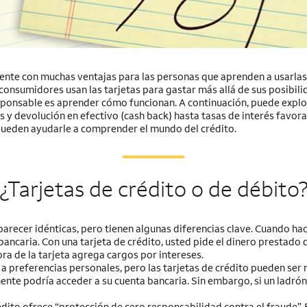
ente con muchas ventajas para las personas que aprenden a usarlas 
 consumidores usan las tarjetas para gastar más allá de sus posibili
sponsable es aprender cómo funcionan. A continuación, puede explor
y devolución en efectivo (cash back) hasta tasas de interés favorab
 pueden ayudarle a comprender el mundo del crédito.
¿Tarjetas de crédito o de débito
parecer idénticas, pero tienen algunas diferencias clave. Cuando hac
ancaria. Con una tarjeta de crédito, usted pide el dinero prestado
ora de la tarjeta agrega cargos por intereses.
 a preferencias personales, pero las tarjetas de crédito pueden ser 
ente podría acceder a su cuenta bancaria. Sin embargo, si un ladrón
ito ofrece “protección de cero responsabilidad contra el fraude”. Es