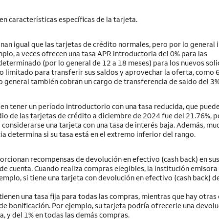
 características específicas de la tarjeta.
nan igual que las tarjetas de crédito normales, pero por lo general 
mplo, a veces ofrecen una tasa APR introductoria del 0% para las
determinado (por lo general de 12 a 18 meses) para los nuevos soli
azo limitado para transferir sus saldos y aprovechar la oferta, como 
 lo general también cobran un cargo de transferencia de saldo del 3%
elen tener un período introductorio con una tasa reducida, que puede
dio de las tarjetas de crédito a diciembre de 2024 fue del 21.76%, p
a considerarse una tarjeta con una tasa de interés baja. Además, mu
ia determina si su tasa está en el extremo inferior del rango.
rcionan recompensas de devolución en efectivo (cash back) en su
de cuenta. Cuando realiza compras elegibles, la institución emisora 
emplo, si tiene una tarjeta con devolución en efectivo (cash back) d
tienen una tasa fija para todas las compras, mientras que hay otras 
de bonificación. Por ejemplo, su tarjeta podría ofrecerle una devolu
a, y del 1% en todas las demás compras.