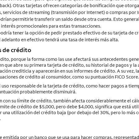
back). Otras tarjetas ofrecen categorías de bonificación que otorg
s, servicios de streaming (transmisión por Internet) o compras por I
odrían permitirle transferir un saldo desde otra cuenta. Esto gener
e interés promocionales para estas transacciones.
podría tener la opción de pedir prestado efectivo de su tarjeta de cr
l adelanto en efectivo tendrá una tasa de interés más alta.
s de crédito
édito, porque la forma como las use afectará sus antecedentes gene
 que abre su primera tarjeta de crédito, su historial de pagos y la 
ción crediticia y aparecerán en sus informes de crédito. A su vez, l
tuaciones de crédito al consumidor, como su puntuación FICO Score.
 uso responsable de la tarjeta de crédito, como hacer pagos a tiem
puntuación probablemente disminuirá.
n con su límite de crédito, también afecta considerablemente el cál
mite de crédito de $5,000, pero debe $4,000, significa que está util
r una utilización del crédito baja (por debajo del 30%, pero lo más 
.
nte emitida por un banco que se usa para hacer compras, representa