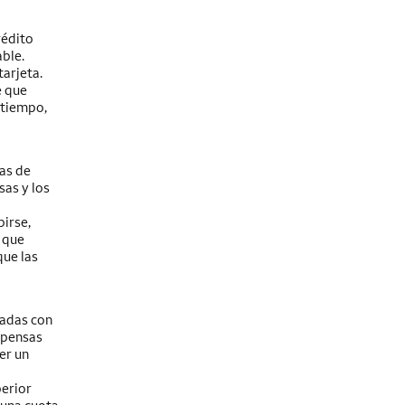
rédito
ble.
arjeta.
e que
 tiempo,
as de
sas y los
irse,
 que
que las
nadas con
mpensas
er un
perior