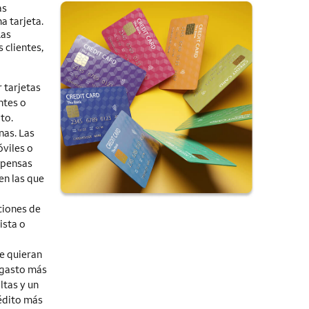
as
a tarjeta.
Las
 clientes,
 tarjetas
ntes o
to.
nas. Las
óviles o
mpensas
en las que
ciones de
ista o
e quieran
e gasto más
ltas y un
édito más