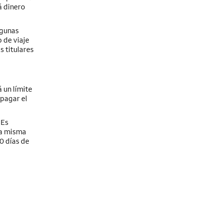
á dinero
lgunas
 de viaje
s titulares
á un límite
 pagar el
 Es
la misma
0 días de