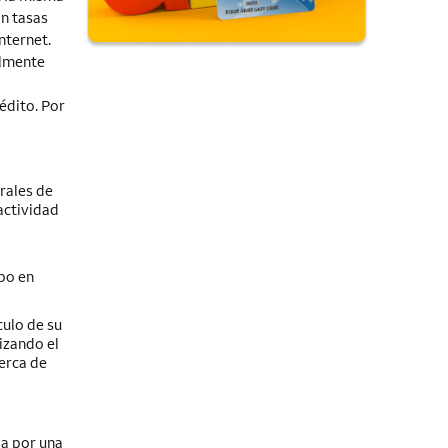
an tasas
nternet.
almente
édito. Por
rales de
actividad
a
po en
culo de su
izando el
cerca de
da por una