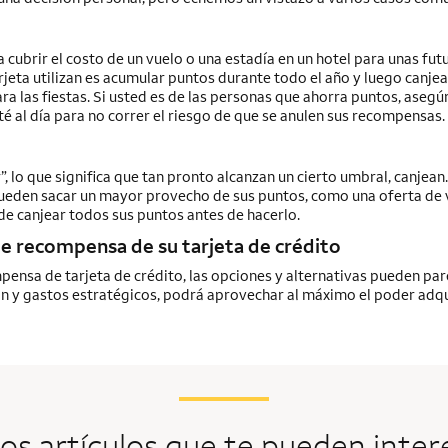
 cubrir el costo de un vuelo o una estadía en un hotel para unas fut
rjeta utilizan es acumular puntos durante todo el año y luego canjea
ra las fiestas. Si usted es de las personas que ahorra puntos, asegú
té al día para no correr el riesgo de que se anulen sus recompensas.
”, lo que significa que tan pronto alcanzan un cierto umbral, canjean
ueden sacar un mayor provecho de sus puntos, como una oferta de vi
de canjear todos sus puntos antes de hacerlo.
e recompensa de su tarjeta de crédito
mpensa de tarjeta de crédito, las opciones y alternativas pueden par
n y gastos estratégicos, podrá aprovechar al máximo el poder adqu
os artículos que te pueden inter