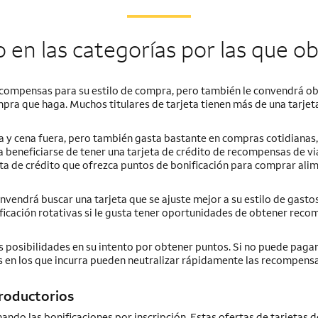
 en las categorías por las que 
recompensas para su estilo de compra, pero también le convendrá ob
a que haga. Muchos titulares de tarjeta tienen más de una tarjet
a y cena fuera, pero también gasta bastante en compras cotidianas
a beneficiarse de tener una tarjeta de crédito de recompensas de vi
eta de crédito que ofrezca puntos de bonificación para comprar ali
onvendrá buscar una tarjeta que se ajuste mejor a su estilo de gasto
nificación rotativas si le gusta tener oportunidades de obtener rec
 posibilidades en su intento por obtener puntos. Si no puede pagar
s en los que incurra pueden neutralizar rápidamente las recompens
troductorios
do las bonificaciones por inscripción. Estas ofertas de tarjetas d