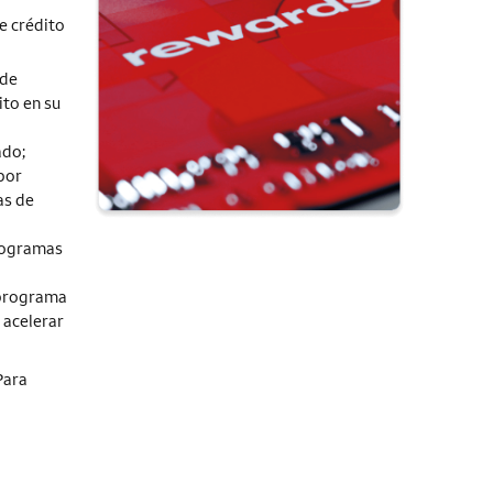
e crédito
 de
to en su
ado;
por
as de
programas
 programa
 acelerar
Para