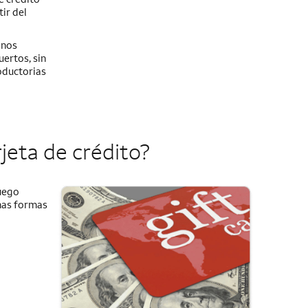
ir del
onos
uertos, sin
oductorias
eta de crédito?
Luego
unas formas