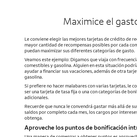
Maximice el gasto
Le conviene elegir las mejores tarjetas de crédito de 
mayor cantidad de recompensas posibles por cada compr
puedan maximizar sus diferentes categorías de gasto.
Veamos este ejemplo: Digamos que viaja con frecuenci
comestibles y gasolina. Alguien en esta situación podrí
ayudar a financiar sus vacaciones, además de otra tarj
gasolina.
Si prefiere no hacer malabares con varias tarjetas, le c
ser una tarjeta de tasa fija o una con categorías de bo
adicionales.
Recuerde que nunca le convendrá gastar más allá de sus
saldos por completo cada mes, los cargos por interese
obtenga.
Aproveche los puntos de bonificación in
Una manera de comenzar a obtener puntos es aprovechan