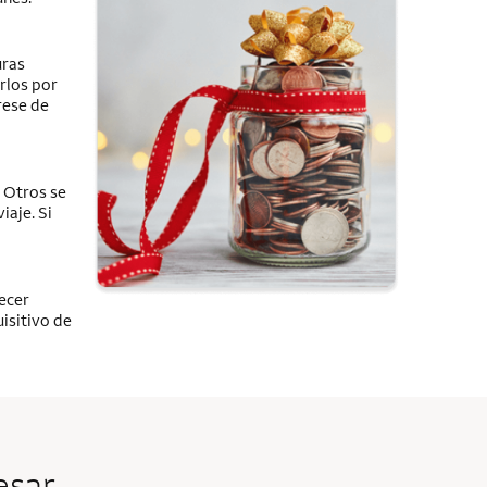
uras
rlos por
rese de
. Otros se
aje. Si
ecer
isitivo de
esar