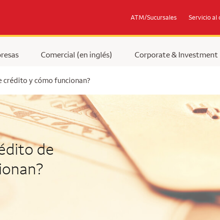
ATM/Sucursales
Servicio al 
resas
Comercial (en inglés)
Corporate & Investment
e crédito y cómo funcionan?
rédito de
ionan?