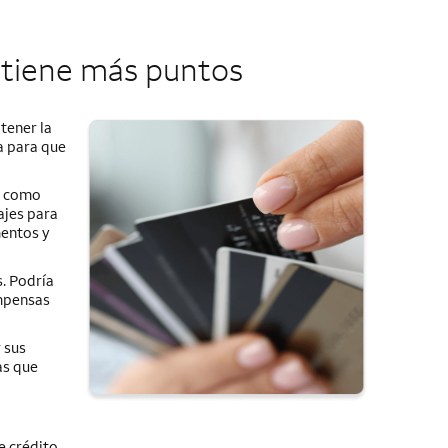
obtiene más puntos
tener la
a para que
, como
ajes para
mentos y
s. Podría
ompensas
 sus
as que
e crédito