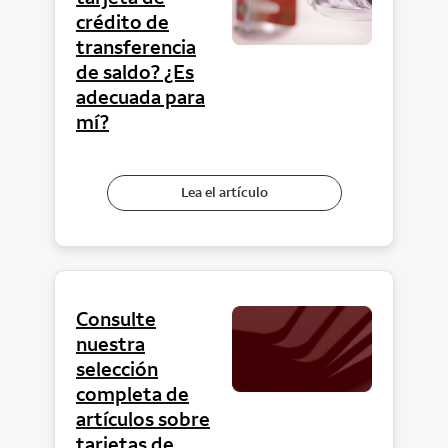
crédito de
transferencia
de saldo? ¿Es
adecuada para
mí?
Lea el artículo
Consulte
nuestra
selección
completa de
artículos sobre
tarjetas de