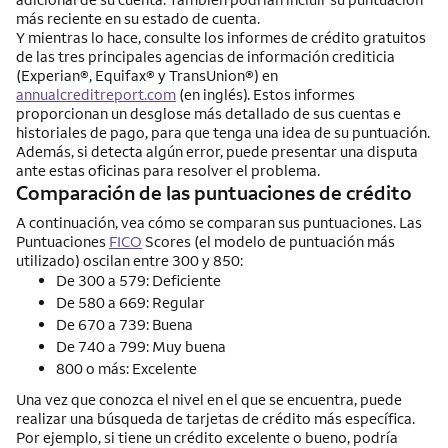
más reciente en su estado de cuenta.
Y mientras lo hace, consulte los informes de crédito gratuitos
de las tres principales agencias de información crediticia
(
Experian
®,
Equifax
® y
TransUnion
®) en
annualcreditreport.com
(en inglés). Estos informes
proporcionan un desglose más detallado de sus cuentas e
historiales de pago, para que tenga una idea de su puntuación.
Además, si detecta algún error, puede presentar una disputa
ante estas oficinas para resolver el problema.
Comparación de las puntuaciones de crédito
A continuación, vea cómo se comparan sus puntuaciones. Las
Puntuaciones
FICO
Scores (el modelo de puntuación más
utilizado) oscilan entre 300 y 850:
De 300 a 579: Deficiente
De 580 a 669: Regular
De 670 a 739: Buena
De 740 a 799: Muy buena
800 o más: Excelente
Una vez que conozca el nivel en el que se encuentra, puede
realizar una búsqueda de tarjetas de crédito más específica.
Por ejemplo, si tiene un crédito excelente o bueno, podría