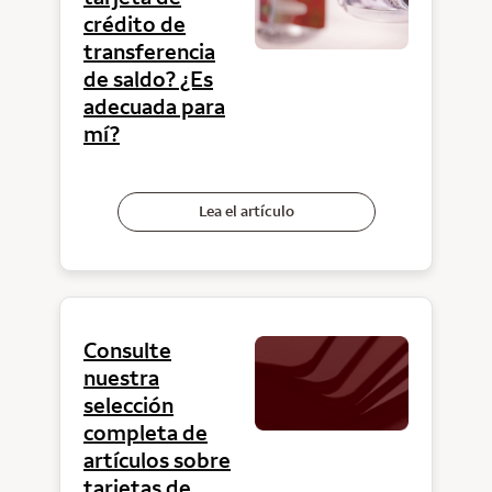
crédito de
transferencia
de saldo? ¿Es
adecuada para
mí?
Lea el artículo
Consulte
nuestra
selección
completa de
artículos sobre
tarjetas de