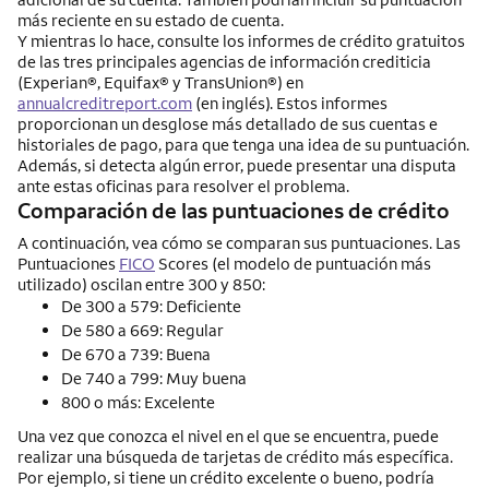
más reciente en su estado de cuenta.
Y mientras lo hace, consulte los informes de crédito gratuitos
de las tres principales agencias de información crediticia
(
Experian
®,
Equifax
® y
TransUnion
®) en
annualcreditreport.com
(en inglés). Estos informes
proporcionan un desglose más detallado de sus cuentas e
historiales de pago, para que tenga una idea de su puntuación.
Además, si detecta algún error, puede presentar una disputa
ante estas oficinas para resolver el problema.
Comparación de las puntuaciones de crédito
A continuación, vea cómo se comparan sus puntuaciones. Las
Puntuaciones
FICO
Scores (el modelo de puntuación más
utilizado) oscilan entre 300 y 850:
De 300 a 579: Deficiente
De 580 a 669: Regular
De 670 a 739: Buena
De 740 a 799: Muy buena
800 o más: Excelente
Una vez que conozca el nivel en el que se encuentra, puede
realizar una búsqueda de tarjetas de crédito más específica.
Por ejemplo, si tiene un crédito excelente o bueno, podría