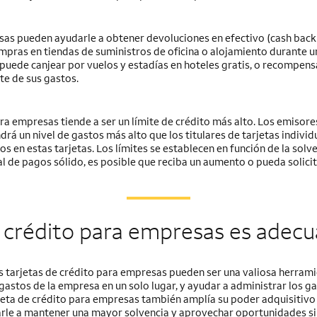
esas pueden ayudarle a obtener devoluciones en efectivo
(cash back
ras en tiendas de suministros de oficina o alojamiento durante un 
uede canjear por vuelos y estadías en hoteles gratis, o recompens
e de sus gastos.
ara empresas tiende a ser un límite de crédito más alto. Los emisore
 un nivel de gastos más alto que los titulares de tarjetas individu
os en estas tarjetas. Los límites se establecen en función de la solve
al de pagos sólido, es posible que reciba un aumento o pueda solicit
e crédito para empresas es adecu
s tarjetas de crédito para empresas pueden ser una valiosa herrami
 gastos de la empresa en un solo lugar, y ayudar a administrar los g
eta de crédito para empresas también amplía su poder adquisitiv
darle a mantener una mayor solvencia y aprovechar oportunidades sin