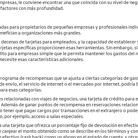
empresas, le conviene encontrar una que coincida con su nivel de neg
 factores con más profundidad.
adas para propietarios de pequeñas empresas y profesionales indiv
enefician a organizaciones más grandes.
, decenas de tarjetas para empleados, y la capacidad de establecer 
arjetas específicas proporcionen esas herramientas. Sin embargo, si
dito para empresas simple que le permita mantener los gastos del 
ecesite esas características adicionales.
rograma de recompensas que se ajusta a ciertas categorías de gas
de envío, el servicio de
Internet
o el mercadeo por
Internet
, podría 
ara esas categorías.
es relacionadas con viajes de negocios, una tarjeta de crédito para
. Además de ganar puntos de recompensa en reservaciones relacio
no tener que pagar cargos por transacciones en el extranjero o pode
, por ejemplo, acceso a salas especiales.
a una tarjeta que ofrezca un porcentaje fijo de devolución en efecti
e canjear el monto obtenido como se describe en los términos y con
n efectivo
(cash back)
como un abono en el estado de cuenta, y otra