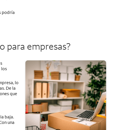
s podría
ito para empresas?
as
 los
mpresa, lo
as. De la
iones que
ia baja.
 Con una