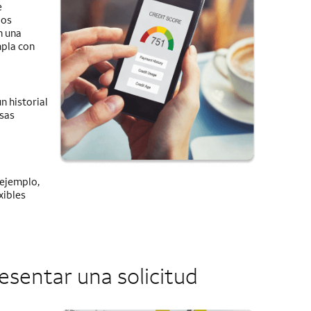
e
los
n una
mpla con
n historial
esas
 ejemplo,
xibles
esentar una solicitud