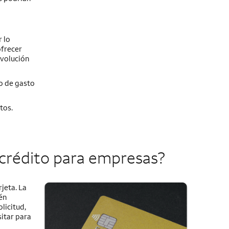
 lo
ofrecer
evolución
o de gasto
tos.
 crédito para empresas?
jeta. La
én
licitud,
sitar para