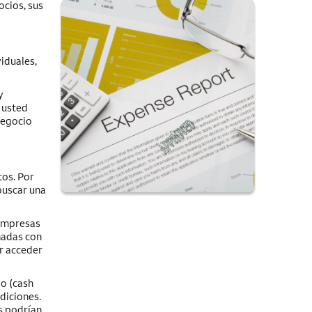
ocios, sus
iduales,
y
 usted
negocio
tos. Por
buscar una
 empresas
nadas con
r acceder
vo
(cash
diciones.
s podrían