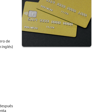
ero de
 inglés)
 después
enta