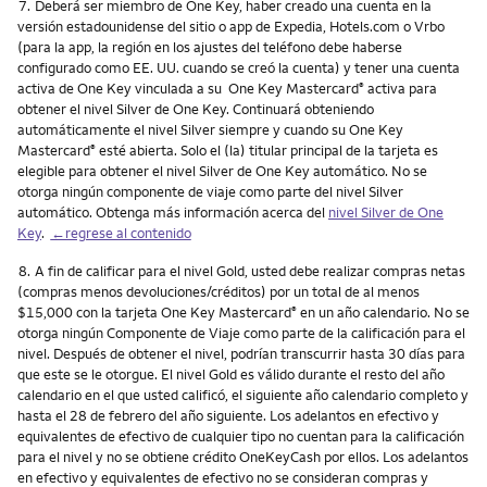
Nota
7.
Deberá ser miembro de One Key, haber creado una cuenta en la
versión estadounidense del sitio o app de Expedia, Hotels.com o Vrbo
(para la app, la región en los ajustes del teléfono debe haberse
configurado como EE. UU. cuando se creó la cuenta) y tener una cuenta
activa de One Key vinculada a su One Key Mastercard
activa para
®
obtener el nivel Silver de One Key. Continuará obteniendo
automáticamente el nivel Silver siempre y cuando su One Key
Mastercard
esté abierta. Solo el (la) titular principal de la tarjeta es
®
elegible para obtener el nivel Silver de One Key automático. No se
otorga ningún componente de viaje como parte del nivel Silver
automático. Obtenga más información acerca del
nivel Silver de One
Key
.
←regrese al contenido
Nota
8.
A fin de calificar para el nivel Gold, usted debe realizar compras netas
(compras menos devoluciones/créditos) por un total de al menos
$15,000 con la tarjeta One Key Mastercard
en un año calendario. No se
®
otorga ningún Componente de Viaje como parte de la calificación para el
nivel. Después de obtener el nivel, podrían transcurrir hasta 30 días para
que este se le otorgue. El nivel Gold es válido durante el resto del año
calendario en el que usted calificó, el siguiente año calendario completo y
hasta el 28 de febrero del año siguiente. Los adelantos en efectivo y
equivalentes de efectivo de cualquier tipo no cuentan para la calificación
para el nivel y no se obtiene crédito OneKeyCash por ellos. Los adelantos
en efectivo y equivalentes de efectivo no se consideran compras y