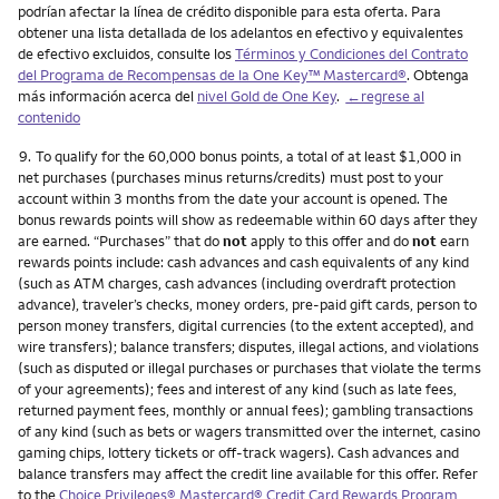
podrían afectar la línea de crédito disponible para esta oferta. Para
obtener una lista detallada de los adelantos en efectivo y equivalentes
de efectivo excluidos, consulte los
Términos y Condiciones del Contrato
del Programa de Recompensas de la One Key™ Mastercard®
. Obtenga
más información acerca del
nivel Gold de One Key
.
←regrese al
contenido
Nota
9.
To qualify for the 60,000 bonus points, a total of at least $1,000 in
net purchases (purchases minus returns/credits) must post to your
account within 3 months from the date your account is opened. The
bonus rewards points will show as redeemable within 60 days after they
are earned. “Purchases” that do
not
apply to this offer and do
not
earn
rewards points include: cash advances and cash equivalents of any kind
(such as ATM charges, cash advances (including overdraft protection
advance), traveler’s checks, money orders, pre-paid gift cards, person to
person money transfers, digital currencies (to the extent accepted), and
wire transfers); balance transfers; disputes, illegal actions, and violations
(such as disputed or illegal purchases or purchases that violate the terms
of your agreements); fees and interest of any kind (such as late fees,
returned payment fees, monthly or annual fees); gambling transactions
of any kind (such as bets or wagers transmitted over the internet, casino
gaming chips, lottery tickets or off-track wagers). Cash advances and
balance transfers may affect the credit line available for this offer. Refer
to the
Choice Privileges® Mastercard® Credit Card Rewards Program