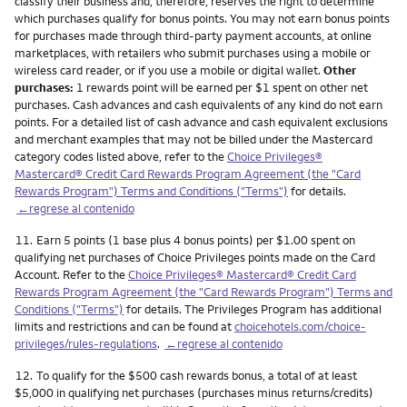
classify their business and, therefore, reserves the right to determine
which purchases qualify for bonus points. You may not earn bonus points
for purchases made through third-party payment accounts, at online
marketplaces, with retailers who submit purchases using a mobile or
wireless card reader, or if you use a mobile or digital wallet.
Other
purchases:
1 rewards point will be earned per $1 spent on other net
purchases. Cash advances and cash equivalents of any kind do not earn
points. For a detailed list of cash advance and cash equivalent exclusions
and merchant examples that may not be billed under the Mastercard
category codes listed above, refer to the
Choice Privileges®
Mastercard® Credit Card Rewards Program Agreement (the "Card
Rewards Program") Terms and Conditions ("Terms")
for details.
←regrese al contenido
Nota
11.
Earn 5 points (1 base plus 4 bonus points) per $1.00 spent on
qualifying net purchases of Choice Privileges points made on the Card
Account. Refer to the
Choice Privileges® Mastercard® Credit Card
Rewards Program Agreement (the "Card Rewards Program") Terms and
Conditions ("Terms")
for details. The Privileges Program has additional
limits and restrictions and can be found at
choicehotels.com/choice-
privileges/rules-regulations
.
←regrese al contenido
Nota
12.
To qualify for the $500 cash rewards bonus, a total of at least
$5,000 in qualifying net purchases (purchases minus returns/credits)