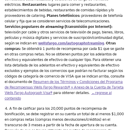
eléctricos.
Restaurantes:
lugares para comer y restaurantes,
establecimientos de bebidas, restaurantes de comidas rápidas y/o
proveedores de catering.
Planes telefónicos:
proveedores de telefonía
celular y fija que se consideren servicios de telecomunicaciones.
Servicios populares de
streaming
(transmisión por Internet):
televisión por cable y otros servicios de televisión de pago, bienes, libros,
películas y música digitales y servicios de suscripción/continuidad digital,
según se indican en:
wellsfargo.com/autographstreaming
.
Otras
compras:
Se obtendrá 1 punto de recompensa por cada $1 que se gaste
en otras compras netas. No se obtienen puntos por los adelantos de
efectivo y equivalentes de efectivo de cualquier tipo. Para obtener una
lista detallada de los adelantos en efectivo y equivalentes de efectivo
excluidos y ejemplos de los comercios que podrían no facturar según los
códigos de categoría de comercio de VISA que se indican arriba, consulte
el documento de
Resumen de los Términos y Condiciones del Programa
de Recompensas Wells Fargo Rewards® y Anexo de la Cuenta de Tarjeta
Wells Fargo Autograph Visa®
para obtener detalles.
←regrese al
contenido
Nota
4.
A fin de calificar para los 20,000 puntos de recompensa de
bonificación, se debe registrar en su cuenta un total de al menos $1,000
en compras netas (compras menos devoluciones/créditos) en el
transcurso de 3 meses a partir de la fecha de apertura de su cuenta.