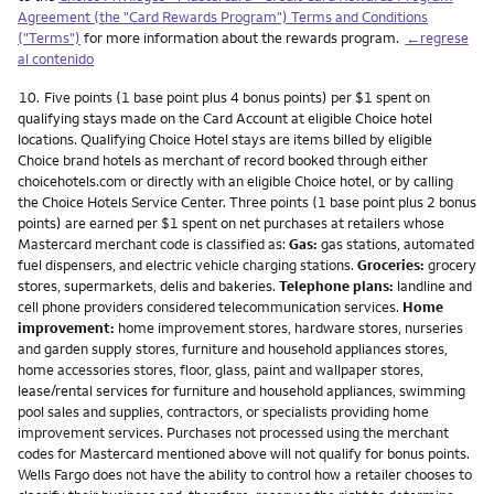
Agreement (the "Card Rewards Program") Terms and Conditions
("Terms")
for more information about the rewards program.
←regrese
al contenido
Nota
10.
Five points (1 base point plus 4 bonus points) per $1 spent on
qualifying stays made on the Card Account at eligible Choice hotel
locations. Qualifying Choice Hotel stays are items billed by eligible
Choice brand hotels as merchant of record booked through either
choicehotels.com or directly with an eligible Choice hotel, or by calling
the Choice Hotels Service Center. Three points (1 base point plus 2 bonus
points) are earned per $1 spent on net purchases at retailers whose
Mastercard merchant code is classified as:
Gas:
gas stations, automated
fuel dispensers, and electric vehicle charging stations.
Groceries:
grocery
stores, supermarkets, delis and bakeries.
Telephone plans:
landline and
cell phone providers considered telecommunication services.
Home
improvement:
home improvement stores, hardware stores, nurseries
and garden supply stores, furniture and household appliances stores,
home accessories stores, floor, glass, paint and wallpaper stores,
lease/rental services for furniture and household appliances, swimming
pool sales and supplies, contractors, or specialists providing home
improvement services. Purchases not processed using the merchant
codes for Mastercard mentioned above will not qualify for bonus points.
Wells Fargo does not have the ability to control how a retailer chooses to