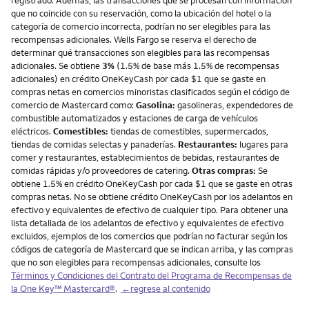
registrado. Además, las transacciones que se procesan con información
que no coincide con su reservación, como la ubicación del hotel o la
categoría de comercio incorrecta, podrían no ser elegibles para las
recompensas adicionales. Wells Fargo se reserva el derecho de
determinar qué transacciones son elegibles para las recompensas
adicionales. Se obtiene
3%
(1.5% de base más 1.5% de recompensas
adicionales) en crédito OneKeyCash por cada $1 que se gaste en
compras netas en comercios minoristas clasificados según el código de
comercio de Mastercard como:
Gasolina:
gasolineras, expendedores de
combustible automatizados y estaciones de carga de vehículos
eléctricos.
Comestibles:
tiendas de comestibles, supermercados,
tiendas de comidas selectas y panaderías.
Restaurantes:
lugares para
comer y restaurantes, establecimientos de bebidas, restaurantes de
comidas rápidas y/o proveedores de catering.
Otras compras:
Se
obtiene 1.5% en crédito OneKeyCash por cada $1 que se gaste en otras
compras netas. No se obtiene crédito OneKeyCash por los adelantos en
efectivo y equivalentes de efectivo de cualquier tipo. Para obtener una
lista detallada de los adelantos de efectivo y equivalentes de efectivo
excluidos, ejemplos de los comercios que podrían no facturar según los
códigos de categoría de Mastercard que se indican arriba, y las compras
que no son elegibles para recompensas adicionales, consulte los
Términos y Condiciones del Contrato del Programa de Recompensas de
la One Key™ Mastercard®
.
←regrese al contenido