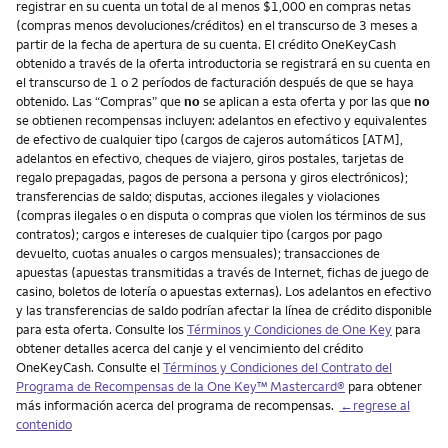
registrar en su cuenta un total de al menos $1,000 en compras netas
(compras menos devoluciones/créditos) en el transcurso de 3 meses a
partir de la fecha de apertura de su cuenta. El crédito OneKeyCash
obtenido a través de la oferta introductoria se registrará en su cuenta en
el transcurso de 1 o 2 períodos de facturación después de que se haya
obtenido. Las “Compras” que
no
se aplican a esta oferta y por las que
no
se obtienen recompensas incluyen: adelantos en efectivo y equivalentes
de efectivo de cualquier tipo (cargos de cajeros automáticos [ATM],
adelantos en efectivo, cheques de viajero, giros postales, tarjetas de
regalo prepagadas, pagos de persona a persona y giros electrónicos);
transferencias de saldo; disputas, acciones ilegales y violaciones
(compras ilegales o en disputa o compras que violen los términos de sus
contratos); cargos e intereses de cualquier tipo (cargos por pago
devuelto, cuotas anuales o cargos mensuales); transacciones de
apuestas (apuestas transmitidas a través de Internet, fichas de juego de
casino, boletos de lotería o apuestas externas). Los adelantos en efectivo
y las transferencias de saldo podrían afectar la línea de crédito disponible
para esta oferta. Consulte los
Términos y Condiciones de One Key
para
obtener detalles acerca del canje y el vencimiento del crédito
OneKeyCash. Consulte el
Términos y Condiciones del Contrato del
Programa de Recompensas de la One Key™ Mastercard®
para obtener
más información acerca del programa de recompensas.
←regrese al
contenido