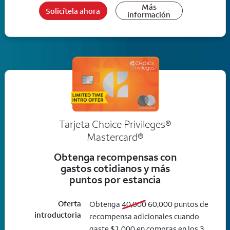
Más
Solicítela ahora
información
Tarjeta Choice Privileges®
Mastercard®
Obtenga recompensas con
gastos cotidianos y más
puntos por estancia
Oferta
old bonus
new bonus
Obtenga
40,000
60,000
puntos de
introductoria
recompensa adicionales cuando
gaste $1,000 en compras en los 3