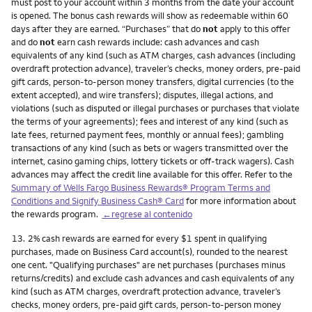
must post to your account within 3 months from the date your account
is opened. The bonus cash rewards will show as redeemable within 60
days after they are earned. “Purchases” that do
not
apply to this offer
and do
not
earn cash rewards include: cash advances and cash
equivalents of any kind (such as ATM charges, cash advances (including
overdraft protection advance), traveler’s checks, money orders, pre-paid
gift cards, person-to-person money transfers, digital currencies (to the
extent accepted), and wire transfers); disputes, illegal actions, and
violations (such as disputed or illegal purchases or purchases that violate
the terms of your agreements); fees and interest of any kind (such as
late fees, returned payment fees, monthly or annual fees); gambling
transactions of any kind (such as bets or wagers transmitted over the
internet, casino gaming chips, lottery tickets or off-track wagers). Cash
advances may affect the credit line available for this offer. Refer to the
Summary of Wells Fargo Business Rewards® Program Terms and
Conditions and Signify Business Cash® Card
for more information about
the rewards program.
←regrese al contenido
Nota
13.
2% cash rewards are earned for every $1 spent in qualifying
purchases, made on Business Card account(s), rounded to the nearest
one cent. "Qualifying purchases" are net purchases (purchases minus
returns/credits) and exclude cash advances and cash equivalents of any
kind (such as ATM charges, overdraft protection advance, traveler’s
checks, money orders, pre-paid gift cards, person-to-person money