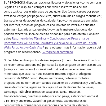
SUPERCHECKS; disputas, acciones ilegales y violaciones (como compras
ilegales o en disputa o compras que violen los términos de sus
contratos); cargos e intereses de cualquier tipo (como cargos por pago
atrasado, cargos por pago devuelto, cuotas anuales o cargos mensuales);
transacciones de apuestas de cualquier tipo (como apuestas enviadas
por Internet, fichas de juego de casino, boletos de lotería o apuestas
externas). Los adelantos en efectivo y las transferencias de saldo
podrían afectar la línea de crédito disponible para esta oferta. Consulte
el/los
Resumen de los Términos y Condiciones del Programa de
Recompensas
Wells Fargo Rewards
® y Anexo de la Cuenta de Tarjeta
Wells Fargo Active Cash Visa
®
para obtener más información acerca del
programa de recompensas.
←regrese al contenido
Nota
3.
Se obtienen tres puntos de recompensa (1 punto base más 2 puntos
de recompensa adicionales) por cada $1 que se gaste en compras netas
(compras menos devoluciones/créditos) realizadas en comercios
minoristas que clasifican sus establecimientos según el código de
comercio de VISA
como:
Viajes:
aerolíneas, hoteles y moteles,
®
propiedades de tiempo compartido o alquiler de automóviles y vehículos,
líneas de cruceros, agencias de viajes, sitios de descuento de viajes,
campings.
Tránsito:
trenes de pasajeros, taxis, limusinas,
transbordadores, puentes y autopistas con peaje, estacionamientos al
aire libre y cubiertos.
Gasolina:
gasolineras, expendedores de
combustible automatizados y estaciones de carga de vehículos