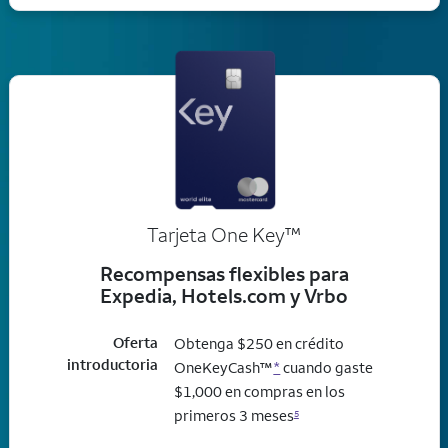
trademark
Tarjeta One Key
™
Recompensas flexibles para
Expedia, Hotels.com y Vrbo
Oferta
Obtenga $250 en crédito
introductoria
OneKeyCash™
*
cuando gaste
$1,000 en compras en los
primeros 3 meses
5