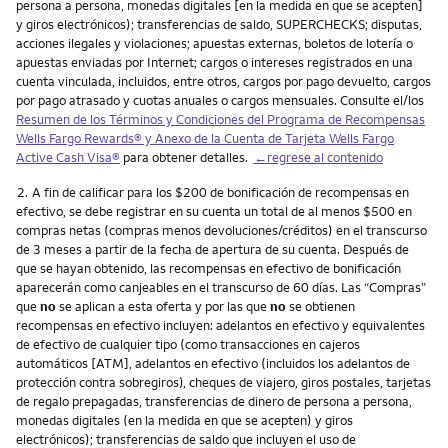
persona a persona, monedas digitales [en la medida en que se acepten]
y giros electrónicos); transferencias de saldo, SUPERCHECKS; disputas,
acciones ilegales y violaciones; apuestas externas, boletos de lotería o
apuestas enviadas por Internet; cargos o intereses registrados en una
cuenta vinculada, incluidos, entre otros, cargos por pago devuelto, cargos
por pago atrasado y cuotas anuales o cargos mensuales. Consulte el/los
Resumen de los Términos y Condiciones del Programa de Recompensas
Wells Fargo Rewards
® y Anexo de la Cuenta de Tarjeta
Wells Fargo
Active Cash Visa
®
para obtener detalles.
←regrese al contenido
Nota
2.
A fin de calificar para los $200 de bonificación de recompensas en
efectivo, se debe registrar en su cuenta un total de al menos $500 en
compras netas (compras menos devoluciones/créditos) en el transcurso
de 3 meses a partir de la fecha de apertura de su cuenta. Después de
que se hayan obtenido, las recompensas en efectivo de bonificación
aparecerán como canjeables en el transcurso de 60 días. Las “Compras”
que
no
se aplican a esta oferta y por las que
no
se obtienen
recompensas en efectivo incluyen: adelantos en efectivo y equivalentes
de efectivo de cualquier tipo (como transacciones en cajeros
automáticos [ATM], adelantos en efectivo (incluidos los adelantos de
protección contra sobregiros), cheques de viajero, giros postales, tarjetas
de regalo prepagadas, transferencias de dinero de persona a persona,
monedas digitales (en la medida en que se acepten) y giros
electrónicos); transferencias de saldo que incluyen el uso de