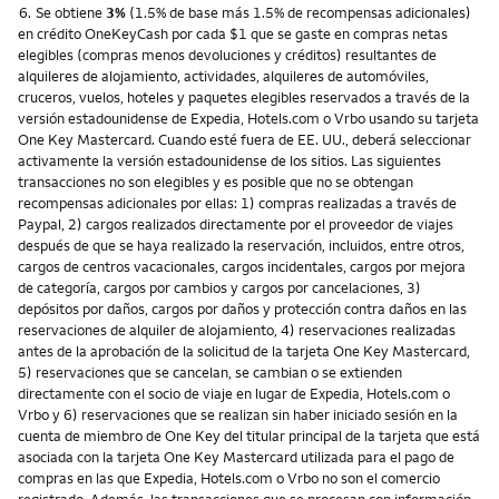
Nota
6.
Se obtiene
3%
(1.5% de base más 1.5% de recompensas adicionales)
en crédito OneKeyCash por cada $1 que se gaste en compras netas
elegibles (compras menos devoluciones y créditos) resultantes de
alquileres de alojamiento, actividades, alquileres de automóviles,
cruceros, vuelos, hoteles y paquetes elegibles reservados a través de la
versión estadounidense de Expedia, Hotels.com o Vrbo usando su tarjeta
One Key Mastercard. Cuando esté fuera de EE. UU., deberá seleccionar
activamente la versión estadounidense de los sitios. Las siguientes
transacciones no son elegibles y es posible que no se obtengan
recompensas adicionales por ellas: 1) compras realizadas a través de
Paypal, 2) cargos realizados directamente por el proveedor de viajes
después de que se haya realizado la reservación, incluidos, entre otros,
cargos de centros vacacionales, cargos incidentales, cargos por mejora
de categoría, cargos por cambios y cargos por cancelaciones, 3)
depósitos por daños, cargos por daños y protección contra daños en las
reservaciones de alquiler de alojamiento, 4) reservaciones realizadas
antes de la aprobación de la solicitud de la tarjeta One Key Mastercard,
5) reservaciones que se cancelan, se cambian o se extienden
directamente con el socio de viaje en lugar de Expedia, Hotels.com o
Vrbo y 6) reservaciones que se realizan sin haber iniciado sesión en la
cuenta de miembro de One Key del titular principal de la tarjeta que está
asociada con la tarjeta One Key Mastercard utilizada para el pago de
compras en las que Expedia, Hotels.com o Vrbo no son el comercio