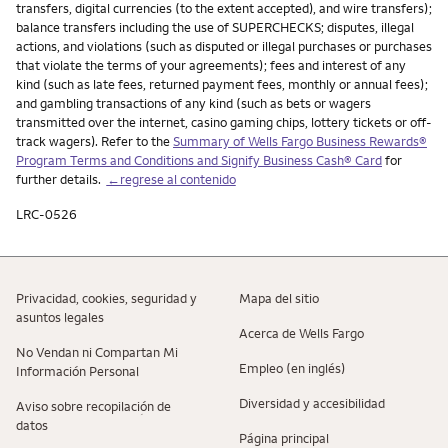
transfers, digital currencies (to the extent accepted), and wire transfers);
balance transfers including the use of SUPERCHECKS; disputes, illegal
actions, and violations (such as disputed or illegal purchases or purchases
that violate the terms of your agreements); fees and interest of any
kind (such as late fees, returned payment fees, monthly or annual fees);
and gambling transactions of any kind (such as bets or wagers
transmitted over the internet, casino gaming chips, lottery tickets or off-
track wagers). Refer to the
Summary of Wells Fargo Business Rewards®
Program Terms and Conditions and Signify Business Cash® Card
for
further details.
←regrese al contenido
LRC-0526
Privacidad, cookies, seguridad y
Mapa del sitio
asuntos legales
Acerca de Wells Fargo
No Vendan ni Compartan Mi
Empleo (en inglés)
Información Personal
Diversidad y accesibilidad
Aviso sobre recopilaciؚón de
datos
Página principal