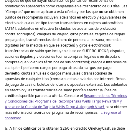
Después de que se hayan obtenido, los puntos de recompensa de
bonificación aparecerán como canjeables en el transcurso de 60 días. Las
“Compras” que
no
se aplican a esta oferta y por las que
no
se obtienen
puntos de recompensa incluyen: adelantos en efectivo y equivalentes de
efectivo de cualquier tipo (como transacciones en cajeros automáticos
[ATM], adelantos en efectivo (incluidos los adelantos de protección
contra sobregiros), cheques de viajero, giros postales, tarjetas de regalo
prepagadas, transferencias de dinero de persona a persona, monedas
digitales [en la medida en que se acepten] y giros electrónicos);
transferencias de saldo que incluyen el uso de SUPERCHECKS; disputas,
acciones ilegales y violaciones (como compras ilegales o en disputa o
compras que violen los términos de sus contratos); cargos e intereses de
cualquier tipo (como cargos por pago atrasado, cargos por pago
devuelto, cuotas anuales o cargos mensuales); transacciones de
apuestas de cualquier tipo (como apuestas enviadas por Internet, fichas
de juego de casino, boletos de lotería o apuestas externas). Los adelantos
en efectivo y las transferencias de saldo podrían afectar la línea de
crédito disponible para esta oferta. Consulte el
Resumen de los Términos
y Condiciones del Programa de Recompensas Wells Fargo Rewards® y
Anexo de la Cuenta de Tarjeta Wells Fargo Autograph Visa®
para obtener
más información acerca del programa de recompensas.
←regrese al
contenido
Nota
5.
A fin de calificar para obtener $250 en crédito OneKeyCash, se debe