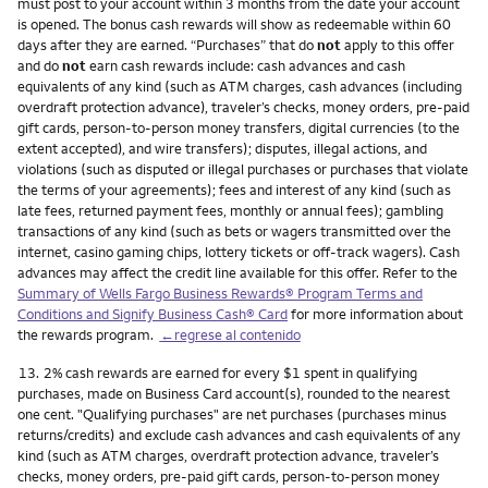
must post to your account within 3 months from the date your account
is opened. The bonus cash rewards will show as redeemable within 60
days after they are earned. “Purchases” that do
not
apply to this offer
and do
not
earn cash rewards include: cash advances and cash
equivalents of any kind (such as ATM charges, cash advances (including
overdraft protection advance), traveler’s checks, money orders, pre-paid
gift cards, person-to-person money transfers, digital currencies (to the
extent accepted), and wire transfers); disputes, illegal actions, and
violations (such as disputed or illegal purchases or purchases that violate
the terms of your agreements); fees and interest of any kind (such as
late fees, returned payment fees, monthly or annual fees); gambling
transactions of any kind (such as bets or wagers transmitted over the
internet, casino gaming chips, lottery tickets or off-track wagers). Cash
advances may affect the credit line available for this offer. Refer to the
Summary of Wells Fargo Business Rewards® Program Terms and
Conditions and Signify Business Cash® Card
for more information about
the rewards program.
←regrese al contenido
Nota
13.
2% cash rewards are earned for every $1 spent in qualifying
purchases, made on Business Card account(s), rounded to the nearest
one cent. "Qualifying purchases" are net purchases (purchases minus
returns/credits) and exclude cash advances and cash equivalents of any
kind (such as ATM charges, overdraft protection advance, traveler’s
checks, money orders, pre-paid gift cards, person-to-person money