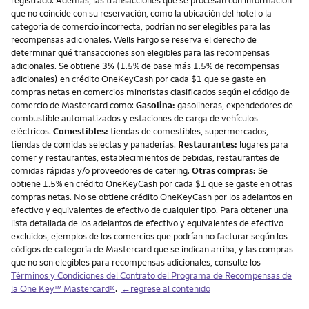
registrado. Además, las transacciones que se procesan con información
que no coincide con su reservación, como la ubicación del hotel o la
categoría de comercio incorrecta, podrían no ser elegibles para las
recompensas adicionales. Wells Fargo se reserva el derecho de
determinar qué transacciones son elegibles para las recompensas
adicionales. Se obtiene
3%
(1.5% de base más 1.5% de recompensas
adicionales) en crédito OneKeyCash por cada $1 que se gaste en
compras netas en comercios minoristas clasificados según el código de
comercio de Mastercard como:
Gasolina:
gasolineras, expendedores de
combustible automatizados y estaciones de carga de vehículos
eléctricos.
Comestibles:
tiendas de comestibles, supermercados,
tiendas de comidas selectas y panaderías.
Restaurantes:
lugares para
comer y restaurantes, establecimientos de bebidas, restaurantes de
comidas rápidas y/o proveedores de catering.
Otras compras:
Se
obtiene 1.5% en crédito OneKeyCash por cada $1 que se gaste en otras
compras netas. No se obtiene crédito OneKeyCash por los adelantos en
efectivo y equivalentes de efectivo de cualquier tipo. Para obtener una
lista detallada de los adelantos de efectivo y equivalentes de efectivo
excluidos, ejemplos de los comercios que podrían no facturar según los
códigos de categoría de Mastercard que se indican arriba, y las compras
que no son elegibles para recompensas adicionales, consulte los
Términos y Condiciones del Contrato del Programa de Recompensas de
la One Key™ Mastercard®
.
←regrese al contenido