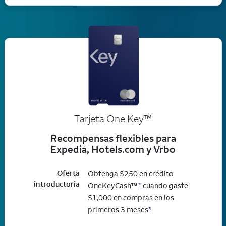
trademark
Tarjeta One Key
™
Recompensas flexibles para
Expedia, Hotels.com y Vrbo
Oferta
Obtenga $250 en crédito
introductoria
OneKeyCash™
*
cuando gaste
$1,000 en compras en los
primeros 3 meses
5