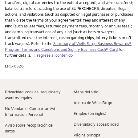
transfers, digital currencies (to the extent accepted), and wire transfers);
balance transfers including the use of SUPERCHECKS; disputes, illegal
actions, and violations (such as disputed or illegal purchases or purchases
that violate the terms of your agreements); fees and interest of any
kind (such as late fees, returned payment fees, monthly or annual fees);
and gambling transactions of any kind (such as bets or wagers
transmitted over the internet, casino gaming chips, lottery tickets or off-
track wagers). Refer to the
Summary of Wells Fargo Business Rewards®
Program Terms and Conditions and Signify Business Cash® Card
for
further details.
←regrese al contenido
LRC-0526
Privacidad, cookies, seguridad y
Mapa del sitio
asuntos legales
Acerca de Wells Fargo
No Vendan ni Compartan Mi
Empleo (en inglés)
Información Personal
Diversidad y accesibilidad
Aviso sobre recopilaciؚón de
datos
Página principal