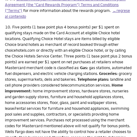
Agreement (the "Card Rewards Program") Terms and Conditions
("Terms")
for more information about the rewards program.
←regrese
al contenido
Nota
10.
Five points (1 base point plus 4 bonus points) per $1 spent on
qualifying stays made on the Card Account at eligible Choice hotel
locations. Qualifying Choice Hotel stays are items billed by eligible
Choice brand hotels as merchant of record booked through either
choicehotels.com or directly with an eligible Choice hotel, or by calling
the Choice Hotels Service Center. Three points (1 base point plus 2 bonus
points) are earned per $1 spent on net purchases at retailers whose
Mastercard merchant code is classified as:
Gas:
gas stations, automated
fuel dispensers, and electric vehicle charging stations.
Groceries:
grocery
stores, supermarkets, delis and bakeries.
Telephone plans:
landline and
cell phone providers considered telecommunication services.
Home
improvement:
home improvement stores, hardware stores, nurseries
and garden supply stores, furniture and household appliances stores,
home accessories stores, floor, glass, paint and wallpaper stores,
lease/rental services for furniture and household appliances, swimming
pool sales and supplies, contractors, or specialists providing home
improvement services. Purchases not processed using the merchant
codes for Mastercard mentioned above will not qualify for bonus points.
Wells Fargo does not have the ability to control how a retailer chooses to