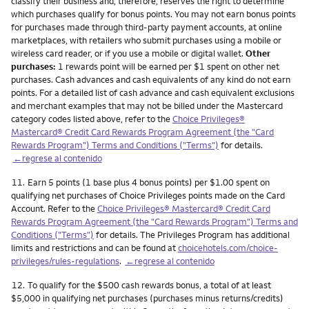
classify their business and, therefore, reserves the right to determine
which purchases qualify for bonus points. You may not earn bonus points
for purchases made through third-party payment accounts, at online
marketplaces, with retailers who submit purchases using a mobile or
wireless card reader, or if you use a mobile or digital wallet.
Other
purchases:
1 rewards point will be earned per $1 spent on other net
purchases. Cash advances and cash equivalents of any kind do not earn
points. For a detailed list of cash advance and cash equivalent exclusions
and merchant examples that may not be billed under the Mastercard
category codes listed above, refer to the
Choice Privileges®
Mastercard® Credit Card Rewards Program Agreement (the "Card
Rewards Program") Terms and Conditions ("Terms")
for details.
←regrese al contenido
Nota
11.
Earn 5 points (1 base plus 4 bonus points) per $1.00 spent on
qualifying net purchases of Choice Privileges points made on the Card
Account. Refer to the
Choice Privileges® Mastercard® Credit Card
Rewards Program Agreement (the "Card Rewards Program") Terms and
Conditions ("Terms")
for details. The Privileges Program has additional
limits and restrictions and can be found at
choicehotels.com/choice-
privileges/rules-regulations
.
←regrese al contenido
Nota
12.
To qualify for the $500 cash rewards bonus, a total of at least
$5,000 in qualifying net purchases (purchases minus returns/credits)