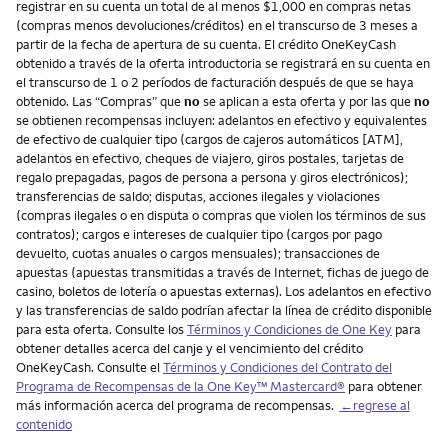
registrar en su cuenta un total de al menos $1,000 en compras netas
(compras menos devoluciones/créditos) en el transcurso de 3 meses a
partir de la fecha de apertura de su cuenta. El crédito OneKeyCash
obtenido a través de la oferta introductoria se registrará en su cuenta en
el transcurso de 1 o 2 períodos de facturación después de que se haya
obtenido. Las “Compras” que
no
se aplican a esta oferta y por las que
no
se obtienen recompensas incluyen: adelantos en efectivo y equivalentes
de efectivo de cualquier tipo (cargos de cajeros automáticos [ATM],
adelantos en efectivo, cheques de viajero, giros postales, tarjetas de
regalo prepagadas, pagos de persona a persona y giros electrónicos);
transferencias de saldo; disputas, acciones ilegales y violaciones
(compras ilegales o en disputa o compras que violen los términos de sus
contratos); cargos e intereses de cualquier tipo (cargos por pago
devuelto, cuotas anuales o cargos mensuales); transacciones de
apuestas (apuestas transmitidas a través de Internet, fichas de juego de
casino, boletos de lotería o apuestas externas). Los adelantos en efectivo
y las transferencias de saldo podrían afectar la línea de crédito disponible
para esta oferta. Consulte los
Términos y Condiciones de One Key
para
obtener detalles acerca del canje y el vencimiento del crédito
OneKeyCash. Consulte el
Términos y Condiciones del Contrato del
Programa de Recompensas de la One Key™ Mastercard®
para obtener
más información acerca del programa de recompensas.
←regrese al
contenido