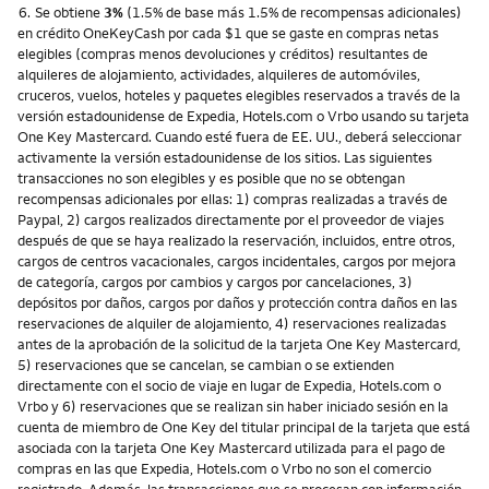
Nota
6.
Se obtiene
3%
(1.5% de base más 1.5% de recompensas adicionales)
en crédito OneKeyCash por cada $1 que se gaste en compras netas
elegibles (compras menos devoluciones y créditos) resultantes de
alquileres de alojamiento, actividades, alquileres de automóviles,
cruceros, vuelos, hoteles y paquetes elegibles reservados a través de la
versión estadounidense de Expedia, Hotels.com o Vrbo usando su tarjeta
One Key Mastercard. Cuando esté fuera de EE. UU., deberá seleccionar
activamente la versión estadounidense de los sitios. Las siguientes
transacciones no son elegibles y es posible que no se obtengan
recompensas adicionales por ellas: 1) compras realizadas a través de
Paypal, 2) cargos realizados directamente por el proveedor de viajes
después de que se haya realizado la reservación, incluidos, entre otros,
cargos de centros vacacionales, cargos incidentales, cargos por mejora
de categoría, cargos por cambios y cargos por cancelaciones, 3)
depósitos por daños, cargos por daños y protección contra daños en las
reservaciones de alquiler de alojamiento, 4) reservaciones realizadas
antes de la aprobación de la solicitud de la tarjeta One Key Mastercard,
5) reservaciones que se cancelan, se cambian o se extienden
directamente con el socio de viaje en lugar de Expedia, Hotels.com o
Vrbo y 6) reservaciones que se realizan sin haber iniciado sesión en la
cuenta de miembro de One Key del titular principal de la tarjeta que está
asociada con la tarjeta One Key Mastercard utilizada para el pago de
compras en las que Expedia, Hotels.com o Vrbo no son el comercio