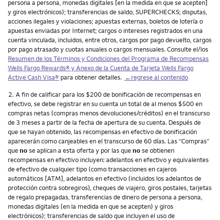
persona a persona, monedas digitales [en la medida en que se acepten]
y giros electrónicos); transferencias de saldo, SUPERCHECKS; disputas,
acciones ilegales y violaciones; apuestas externas, boletos de lotería o
apuestas enviadas por Internet; cargos o intereses registrados en una
cuenta vinculada, incluidos, entre otros, cargos por pago devuelto, cargos
por pago atrasado y cuotas anuales o cargos mensuales. Consulte el/los
Resumen de los Términos y Condiciones del Programa de Recompensas
Wells Fargo Rewards
® y Anexo de la Cuenta de Tarjeta
Wells Fargo
Active Cash Visa
®
para obtener detalles.
←regrese al contenido
Nota
2.
A fin de calificar para los $200 de bonificación de recompensas en
efectivo, se debe registrar en su cuenta un total de al menos $500 en
compras netas (compras menos devoluciones/créditos) en el transcurso
de 3 meses a partir de la fecha de apertura de su cuenta. Después de
que se hayan obtenido, las recompensas en efectivo de bonificación
aparecerán como canjeables en el transcurso de 60 días. Las “Compras”
que
no
se aplican a esta oferta y por las que
no
se obtienen
recompensas en efectivo incluyen: adelantos en efectivo y equivalentes
de efectivo de cualquier tipo (como transacciones en cajeros
automáticos [ATM], adelantos en efectivo (incluidos los adelantos de
protección contra sobregiros), cheques de viajero, giros postales, tarjetas
de regalo prepagadas, transferencias de dinero de persona a persona,
monedas digitales (en la medida en que se acepten) y giros
electrónicos); transferencias de saldo que incluyen el uso de