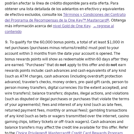
podrían afectar la línea de crédito disponible para esta oferta. Para
obtener una lista detallada de los adelantos en efectivo y equivalentes
de efectivo excluidos, consulte los
Términos y Condiciones del Contrato
del Programa de Recompensas de la One Key™ Mastercard®
. Obtenga
más información acerca del
nivel Gold de One Key
.
←regrese al
contenido
Nota
9.
To qualify for the 60,000 bonus points, a total of at least $1,000 in
net purchases (purchases minus returns/credits) must post to your
account within 3 months from the date your account is opened. The
bonus rewards points will show as redeemable within 60 days after they
are earned. “Purchases” that do
not
apply to this offer and do
not
earn
rewards points include: cash advances and cash equivalents of any kind
(such as ATM charges, cash advances (including overdraft protection
advance), traveler’s checks, money orders, pre-paid gift cards, person to
person money transfers, digital currencies (to the extent accepted), and
wire transfers); balance transfers; disputes, illegal actions, and violations
(such as disputed or illegal purchases or purchases that violate the terms
of your agreements); fees and interest of any kind (such as late fees,
returned payment fees, monthly or annual fees); gambling transactions
of any kind (such as bets or wagers transmitted over the internet, casino
gaming chips, lottery tickets or off-track wagers). Cash advances and
balance transfers may affect the credit line available for this offer. Refer
to the
Choice Privileges® Mastercard® Credit Card Rewards Program