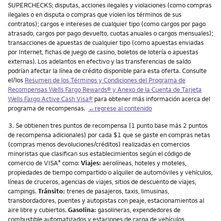
SUPERCHECKS; disputas, acciones ilegales y violaciones (como compras
ilegales o en disputa o compras que violen los términos de sus
contratos); cargos e intereses de cualquier tipo (como cargos por pago
atrasado, cargos por pago devuelto, cuotas anuales o cargos mensuales);
transacciones de apuestas de cualquier tipo (como apuestas enviadas
por Internet, fichas de juego de casino, boletos de lotería o apuestas
externas). Los adelantos en efectivo y las transferencias de saldo
podrían afectar la línea de crédito disponible para esta oferta. Consulte
el/los
Resumen de los Términos y Condiciones del Programa de
Recompensas
Wells Fargo Rewards
® y Anexo de la Cuenta de Tarjeta
Wells Fargo Active Cash Visa
®
para obtener más información acerca del
programa de recompensas.
←regrese al contenido
Nota
3.
Se obtienen tres puntos de recompensa (1 punto base más 2 puntos
de recompensa adicionales) por cada $1 que se gaste en compras netas
(compras menos devoluciones/créditos) realizadas en comercios
minoristas que clasifican sus establecimientos según el código de
comercio de VISA
como:
Viajes:
aerolíneas, hoteles y moteles,
®
propiedades de tiempo compartido o alquiler de automóviles y vehículos,
líneas de cruceros, agencias de viajes, sitios de descuento de viajes,
campings.
Tránsito:
trenes de pasajeros, taxis, limusinas,
transbordadores, puentes y autopistas con peaje, estacionamientos al
aire libre y cubiertos.
Gasolina:
gasolineras, expendedores de
combustible automatizados y estaciones de carga de vehículos