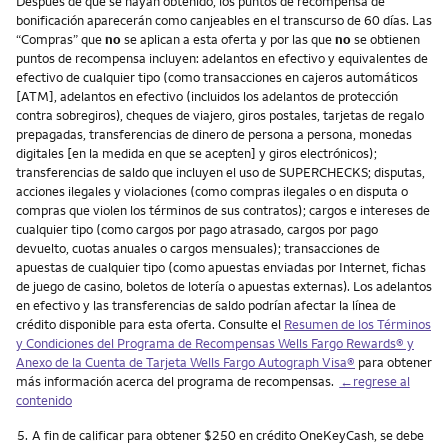
Después de que se hayan obtenido, los puntos de recompensa de
bonificación aparecerán como canjeables en el transcurso de 60 días. Las
“Compras” que
no
se aplican a esta oferta y por las que
no
se obtienen
puntos de recompensa incluyen: adelantos en efectivo y equivalentes de
efectivo de cualquier tipo (como transacciones en cajeros automáticos
[ATM], adelantos en efectivo (incluidos los adelantos de protección
contra sobregiros), cheques de viajero, giros postales, tarjetas de regalo
prepagadas, transferencias de dinero de persona a persona, monedas
digitales [en la medida en que se acepten] y giros electrónicos);
transferencias de saldo que incluyen el uso de SUPERCHECKS; disputas,
acciones ilegales y violaciones (como compras ilegales o en disputa o
compras que violen los términos de sus contratos); cargos e intereses de
cualquier tipo (como cargos por pago atrasado, cargos por pago
devuelto, cuotas anuales o cargos mensuales); transacciones de
apuestas de cualquier tipo (como apuestas enviadas por Internet, fichas
de juego de casino, boletos de lotería o apuestas externas). Los adelantos
en efectivo y las transferencias de saldo podrían afectar la línea de
crédito disponible para esta oferta. Consulte el
Resumen de los Términos
y Condiciones del Programa de Recompensas Wells Fargo Rewards® y
Anexo de la Cuenta de Tarjeta Wells Fargo Autograph Visa®
para obtener
más información acerca del programa de recompensas.
←regrese al
contenido
Nota
5.
A fin de calificar para obtener $250 en crédito OneKeyCash, se debe