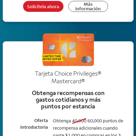
Más
Solicítela ahora
información
Tarjeta Choice Privileges®
Mastercard®
Obtenga recompensas con
gastos cotidianos y más
puntos por estancia
Oferta
old bonus
new bonus
Obtenga
40,000
60,000
puntos de
introductoria
recompensa adicionales cuando
gaste $1,000 en compras en los 3