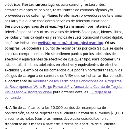
eléctricos.
Restaurantes:
lugares para comer y restaurantes,
establecimientos de bebidas, restaurantes de comidas rápidas y/o
proveedores de catering.
Planes telefónicos:
proveedores de telefonía
celular y fija que se consideren servicios de telecomunicaciones.
Servicios populares de
streaming
(transmisión por Internet):
televisión por cable y otros servicios de televisión de pago, bienes, libros,
películas y música digitales y servicios de suscripción/continuidad digital,
según se indican en:
wellsfargo.com/autographstreaming
.
Otras
compras:
Se obtendrá 1 punto de recompensa por cada $1 que se gaste
en otras compras netas. No se obtienen puntos por los adelantos de
efectivo y equivalentes de efectivo de cualquier tipo. Para obtener una
lista detallada de los adelantos en efectivo y equivalentes de efectivo
excluidos y ejemplos de los comercios que podrían no facturar según los
códigos de categoría de comercio de VISA que se indican arriba, consulte
el documento de
Resumen de los Términos y Condiciones del Programa
de Recompensas Wells Fargo Rewards® y Anexo de la Cuenta de Tarjeta
Wells Fargo Autograph Visa®
para obtener detalles.
←regrese al
contenido
Nota
4.
A fin de calificar para los 20,000 puntos de recompensa de
bonificación, se debe registrar en su cuenta un total de al menos $1,000
en compras netas (compras menos devoluciones/créditos) en el
transcurso de 3 meses a partir de la fecha de apertura de su cuenta.