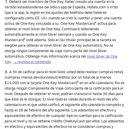
Nota
7.
Deberá ser miembro de One Key, haber creado una cuenta en la
versión estadounidense del sitio o app de Expedia, Hotels.com o Vrbo
(para la app, la región en los ajustes del teléfono debe haberse
configurado como EE. UU. cuando se creó la cuenta) y tener una cuenta
activa de One Key vinculada a su One Key Mastercard
activa para
®
obtener el nivel Silver de One Key. Continuará obteniendo
automáticamente el nivel Silver siempre y cuando su One Key
Mastercard
esté abierta. Solo el (la) titular principal de la tarjeta es
®
elegible para obtener el nivel Silver de One Key automático. No se
otorga ningún componente de viaje como parte del nivel Silver
automático. Obtenga más información acerca del
nivel Silver de One
Key
.
←regrese al contenido
Nota
8.
A fin de calificar para el nivel Gold, usted debe realizar compras netas
(compras menos devoluciones/créditos) por un total de al menos
$15,000 con la tarjeta One Key Mastercard
en un año calendario. No se
®
otorga ningún Componente de Viaje como parte de la calificación para el
nivel. Después de obtener el nivel, podrían transcurrir hasta 30 días para
que este se le otorgue. El nivel Gold es válido durante el resto del año
calendario en el que usted calificó, el siguiente año calendario completo y
hasta el 28 de febrero del año siguiente. Los adelantos en efectivo y
equivalentes de efectivo de cualquier tipo no cuentan para la calificación
para el nivel y no se obtiene crédito OneKeyCash por ellos. Los adelantos
en efectivo y equivalentes de efectivo no se consideran compras y