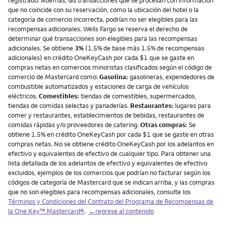
registrado. Además, las transacciones que se procesan con información
que no coincide con su reservación, como la ubicación del hotel o la
categoría de comercio incorrecta, podrían no ser elegibles para las
recompensas adicionales. Wells Fargo se reserva el derecho de
determinar qué transacciones son elegibles para las recompensas
adicionales. Se obtiene
3%
(1.5% de base más 1.5% de recompensas
adicionales) en crédito OneKeyCash por cada $1 que se gaste en
compras netas en comercios minoristas clasificados según el código de
comercio de Mastercard como:
Gasolina:
gasolineras, expendedores de
combustible automatizados y estaciones de carga de vehículos
eléctricos.
Comestibles:
tiendas de comestibles, supermercados,
tiendas de comidas selectas y panaderías.
Restaurantes:
lugares para
comer y restaurantes, establecimientos de bebidas, restaurantes de
comidas rápidas y/o proveedores de catering.
Otras compras:
Se
obtiene 1.5% en crédito OneKeyCash por cada $1 que se gaste en otras
compras netas. No se obtiene crédito OneKeyCash por los adelantos en
efectivo y equivalentes de efectivo de cualquier tipo. Para obtener una
lista detallada de los adelantos de efectivo y equivalentes de efectivo
excluidos, ejemplos de los comercios que podrían no facturar según los
códigos de categoría de Mastercard que se indican arriba, y las compras
que no son elegibles para recompensas adicionales, consulte los
Términos y Condiciones del Contrato del Programa de Recompensas de
la One Key™ Mastercard®
.
←regrese al contenido