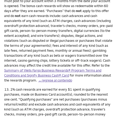
must post to your account within 3 months from the date your account
is opened. The bonus cash rewards will show as redeemable within 60
days after they are earned. “Purchases” that do
not
apply to this offer
and do
not
earn cash rewards include: cash advances and cash
equivalents of any kind (such as ATM charges, cash advances (including
overdraft protection advance), traveler’s checks, money orders, pre-paid
gift cards, person-to-person money transfers, digital currencies (to the
extent accepted), and wire transfers); disputes, illegal actions, and
violations (such as disputed or illegal purchases or purchases that violate
the terms of your agreements); fees and interest of any kind (such as
late fees, returned payment fees, monthly or annual fees); gambling
transactions of any kind (such as bets or wagers transmitted over the
internet, casino gaming chips, lottery tickets or off-track wagers). Cash
advances may affect the credit line available for this offer. Refer to the
Summary of Wells Fargo Business Rewards® Program Terms and
Conditions and Signify Business Cash® Card
for more information about
the rewards program.
←regrese al contenido
Nota
13.
2% cash rewards are earned for every $1 spent in qualifying
purchases, made on Business Card account(s), rounded to the nearest
one cent. "Qualifying purchases" are net purchases (purchases minus
returns/credits) and exclude cash advances and cash equivalents of any
kind (such as ATM charges, overdraft protection advance, traveler’s
checks, money orders, pre-paid gift cards, person-to-person money