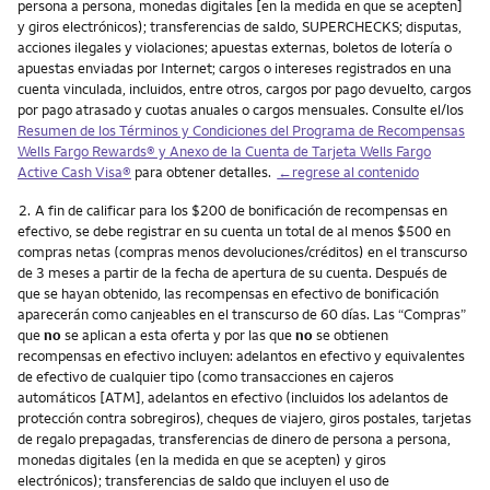
persona a persona, monedas digitales [en la medida en que se acepten]
y giros electrónicos); transferencias de saldo, SUPERCHECKS; disputas,
acciones ilegales y violaciones; apuestas externas, boletos de lotería o
apuestas enviadas por Internet; cargos o intereses registrados en una
cuenta vinculada, incluidos, entre otros, cargos por pago devuelto, cargos
por pago atrasado y cuotas anuales o cargos mensuales. Consulte el/los
Resumen de los Términos y Condiciones del Programa de Recompensas
Wells Fargo Rewards
® y Anexo de la Cuenta de Tarjeta
Wells Fargo
Active Cash Visa
®
para obtener detalles.
←regrese al contenido
Nota
2.
A fin de calificar para los $200 de bonificación de recompensas en
efectivo, se debe registrar en su cuenta un total de al menos $500 en
compras netas (compras menos devoluciones/créditos) en el transcurso
de 3 meses a partir de la fecha de apertura de su cuenta. Después de
que se hayan obtenido, las recompensas en efectivo de bonificación
aparecerán como canjeables en el transcurso de 60 días. Las “Compras”
que
no
se aplican a esta oferta y por las que
no
se obtienen
recompensas en efectivo incluyen: adelantos en efectivo y equivalentes
de efectivo de cualquier tipo (como transacciones en cajeros
automáticos [ATM], adelantos en efectivo (incluidos los adelantos de
protección contra sobregiros), cheques de viajero, giros postales, tarjetas
de regalo prepagadas, transferencias de dinero de persona a persona,
monedas digitales (en la medida en que se acepten) y giros
electrónicos); transferencias de saldo que incluyen el uso de