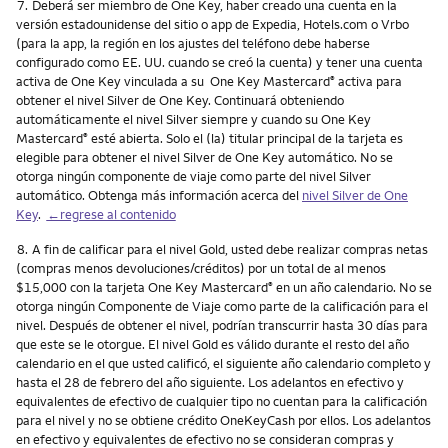
Nota
7.
Deberá ser miembro de One Key, haber creado una cuenta en la
versión estadounidense del sitio o app de Expedia, Hotels.com o Vrbo
(para la app, la región en los ajustes del teléfono debe haberse
configurado como EE. UU. cuando se creó la cuenta) y tener una cuenta
activa de One Key vinculada a su One Key Mastercard
activa para
®
obtener el nivel Silver de One Key. Continuará obteniendo
automáticamente el nivel Silver siempre y cuando su One Key
Mastercard
esté abierta. Solo el (la) titular principal de la tarjeta es
®
elegible para obtener el nivel Silver de One Key automático. No se
otorga ningún componente de viaje como parte del nivel Silver
automático. Obtenga más información acerca del
nivel Silver de One
Key
.
←regrese al contenido
Nota
8.
A fin de calificar para el nivel Gold, usted debe realizar compras netas
(compras menos devoluciones/créditos) por un total de al menos
$15,000 con la tarjeta One Key Mastercard
en un año calendario. No se
®
otorga ningún Componente de Viaje como parte de la calificación para el
nivel. Después de obtener el nivel, podrían transcurrir hasta 30 días para
que este se le otorgue. El nivel Gold es válido durante el resto del año
calendario en el que usted calificó, el siguiente año calendario completo y
hasta el 28 de febrero del año siguiente. Los adelantos en efectivo y
equivalentes de efectivo de cualquier tipo no cuentan para la calificación
para el nivel y no se obtiene crédito OneKeyCash por ellos. Los adelantos
en efectivo y equivalentes de efectivo no se consideran compras y