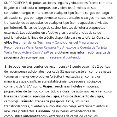
SUPERCHECKS; disputas, acciones ilegales y violaciones (como compras
ilegales o en disputa o compras que violen los términos de sus
contratos); cargos e intereses de cualquier tipo (como cargos por pago
atrasado, cargos por pago devuelto, cuotas anuales o cargos mensuales);
transacciones de apuestas de cualquier tipo (como apuestas enviadas
por Internet, fichas de juego de casino, boletos de lotería o apuestas
externas). Los adelantos en efectivo y las transferencias de saldo
podrían afectar la línea de crédito disponible para esta oferta. Consulte
el/los
Resumen de los Términos y Condiciones del Programa de
Recompensas
Wells Fargo Rewards
® y Anexo de la Cuenta de Tarjeta
Wells Fargo Active Cash Visa
®
para obtener más información acerca del
programa de recompensas.
←regrese al contenido
Nota
3.
Se obtienen tres puntos de recompensa (1 punto base más 2 puntos
de recompensa adicionales) por cada $1 que se gaste en compras netas
(compras menos devoluciones/créditos) realizadas en comercios
minoristas que clasifican sus establecimientos según el código de
comercio de VISA
como:
Viajes:
aerolíneas, hoteles y moteles,
®
propiedades de tiempo compartido o alquiler de automóviles y vehículos,
líneas de cruceros, agencias de viajes, sitios de descuento de viajes,
campings.
Tránsito:
trenes de pasajeros, taxis, limusinas,
transbordadores, puentes y autopistas con peaje, estacionamientos al
aire libre y cubiertos.
Gasolina:
gasolineras, expendedores de
combustible automatizados y estaciones de carga de vehículos