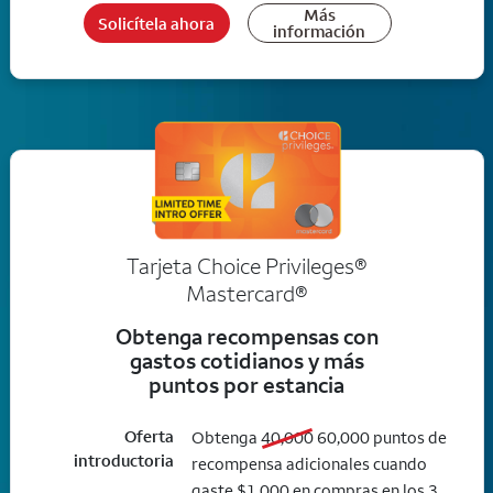
Más
Solicítela ahora
información
Tarjeta Choice Privileges®
Mastercard®
Obtenga recompensas con
gastos cotidianos y más
puntos por estancia
Oferta
old bonus
new bonus
Obtenga
40,000
60,000
puntos de
introductoria
recompensa adicionales cuando
gaste $1,000 en compras en los 3