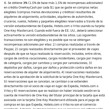
Nota
6.
Se obtiene
3%
(1.5% de base más 1.5% de recompensas adicionales)
en crédito OneKeyCash por cada $1 que se gaste en compras netas
elegibles (compras menos devoluciones y créditos) resultantes de
alquileres de alojamiento, actividades, alquileres de automóviles,
cruceros, vuelos, hoteles y paquetes elegibles reservados a través de la
versión estadounidense de Expedia, Hotels.com o Vrbo usando su tarjeta
One Key Mastercard. Cuando esté fuera de EE. UU., deberá seleccionar
activamente la versión estadounidense de los sitios. Las siguientes
transacciones no son elegibles y es posible que no se obtengan
recompensas adicionales por ellas: 1) compras realizadas a través de
Paypal, 2) cargos realizados directamente por el proveedor de viajes
después de que se haya realizado la reservación, incluidos, entre otros,
cargos de centros vacacionales, cargos incidentales, cargos por mejora
de categoría, cargos por cambios y cargos por cancelaciones, 3)
depósitos por daños, cargos por daños y protección contra daños en las
reservaciones de alquiler de alojamiento, 4) reservaciones realizadas
antes de la aprobación de la solicitud de la tarjeta One Key Mastercard,
5) reservaciones que se cancelan, se cambian o se extienden
directamente con el socio de viaje en lugar de Expedia, Hotels.com o
Vrbo y 6) reservaciones que se realizan sin haber iniciado sesión en la
cuenta de miembro de One Key del titular principal de la tarjeta que está
asociada con la tarjeta One Key Mastercard utilizada para el pago de
compras en las que Expedia, Hotels.com o Vrbo no son el comercio