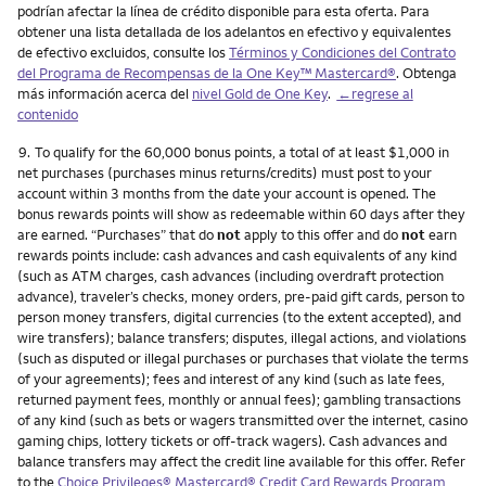
podrían afectar la línea de crédito disponible para esta oferta. Para
obtener una lista detallada de los adelantos en efectivo y equivalentes
de efectivo excluidos, consulte los
Términos y Condiciones del Contrato
del Programa de Recompensas de la One Key™ Mastercard®
. Obtenga
más información acerca del
nivel Gold de One Key
.
←regrese al
contenido
Nota
9.
To qualify for the 60,000 bonus points, a total of at least $1,000 in
net purchases (purchases minus returns/credits) must post to your
account within 3 months from the date your account is opened. The
bonus rewards points will show as redeemable within 60 days after they
are earned. “Purchases” that do
not
apply to this offer and do
not
earn
rewards points include: cash advances and cash equivalents of any kind
(such as ATM charges, cash advances (including overdraft protection
advance), traveler’s checks, money orders, pre-paid gift cards, person to
person money transfers, digital currencies (to the extent accepted), and
wire transfers); balance transfers; disputes, illegal actions, and violations
(such as disputed or illegal purchases or purchases that violate the terms
of your agreements); fees and interest of any kind (such as late fees,
returned payment fees, monthly or annual fees); gambling transactions
of any kind (such as bets or wagers transmitted over the internet, casino
gaming chips, lottery tickets or off-track wagers). Cash advances and
balance transfers may affect the credit line available for this offer. Refer
to the
Choice Privileges® Mastercard® Credit Card Rewards Program