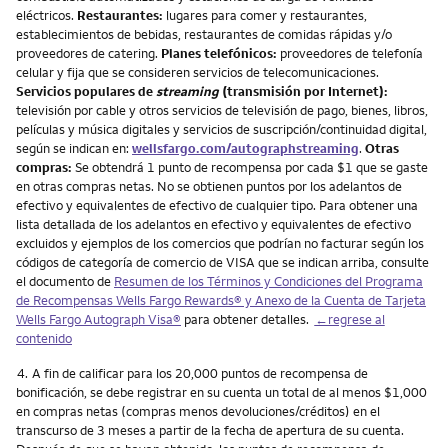
eléctricos.
Restaurantes:
lugares para comer y restaurantes,
establecimientos de bebidas, restaurantes de comidas rápidas y/o
proveedores de catering.
Planes telefónicos:
proveedores de telefonía
celular y fija que se consideren servicios de telecomunicaciones.
Servicios populares de
streaming
(transmisión por Internet):
televisión por cable y otros servicios de televisión de pago, bienes, libros,
películas y música digitales y servicios de suscripción/continuidad digital,
según se indican en:
wellsfargo.com/autographstreaming
.
Otras
compras:
Se obtendrá 1 punto de recompensa por cada $1 que se gaste
en otras compras netas. No se obtienen puntos por los adelantos de
efectivo y equivalentes de efectivo de cualquier tipo. Para obtener una
lista detallada de los adelantos en efectivo y equivalentes de efectivo
excluidos y ejemplos de los comercios que podrían no facturar según los
códigos de categoría de comercio de VISA que se indican arriba, consulte
el documento de
Resumen de los Términos y Condiciones del Programa
de Recompensas Wells Fargo Rewards® y Anexo de la Cuenta de Tarjeta
Wells Fargo Autograph Visa®
para obtener detalles.
←regrese al
contenido
Nota
4.
A fin de calificar para los 20,000 puntos de recompensa de
bonificación, se debe registrar en su cuenta un total de al menos $1,000
en compras netas (compras menos devoluciones/créditos) en el
transcurso de 3 meses a partir de la fecha de apertura de su cuenta.