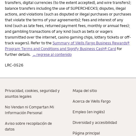
transfers, digital currencies (to the extent accepted), and wire transfers);
balance transfers including the use of SUPERCHECKS; disputes, illegal
actions, and violations (such as disputed or illegal purchases or purchases
that violate the terms of your agreements); fees and interest of any
kind (such as late fees, returned payment fees, monthly or annual fees);
and gambling transactions of any kind (such as bets or wagers
transmitted over the internet, casino gaming chips, lottery tickets or off-
track wagers). Refer to the
Summary of Wells Fargo Business Rewards®
Program Terms and Conditions and Signify Business Cash® Card
for
further details.
←regrese al contenido
LRC-0526
Privacidad, cookies, seguridad y
Mapa del sitio
asuntos legales
Acerca de Wells Fargo
No Vendan ni Compartan Mi
Empleo (en inglés)
Información Personal
Diversidad y accesibilidad
Aviso sobre recopilaciؚón de
datos
Página principal