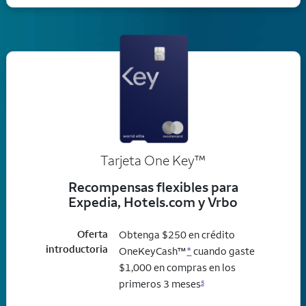
trademark
Tarjeta One Key
™
Recompensas flexibles para
Expedia, Hotels.com y Vrbo
Oferta
Obtenga $250 en crédito
introductoria
OneKeyCash™
*
cuando gaste
$1,000 en compras en los
primeros 3 meses
5