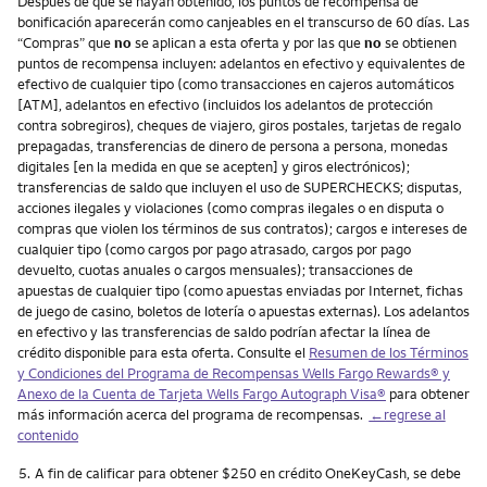
Después de que se hayan obtenido, los puntos de recompensa de
bonificación aparecerán como canjeables en el transcurso de 60 días. Las
“Compras” que
no
se aplican a esta oferta y por las que
no
se obtienen
puntos de recompensa incluyen: adelantos en efectivo y equivalentes de
efectivo de cualquier tipo (como transacciones en cajeros automáticos
[ATM], adelantos en efectivo (incluidos los adelantos de protección
contra sobregiros), cheques de viajero, giros postales, tarjetas de regalo
prepagadas, transferencias de dinero de persona a persona, monedas
digitales [en la medida en que se acepten] y giros electrónicos);
transferencias de saldo que incluyen el uso de SUPERCHECKS; disputas,
acciones ilegales y violaciones (como compras ilegales o en disputa o
compras que violen los términos de sus contratos); cargos e intereses de
cualquier tipo (como cargos por pago atrasado, cargos por pago
devuelto, cuotas anuales o cargos mensuales); transacciones de
apuestas de cualquier tipo (como apuestas enviadas por Internet, fichas
de juego de casino, boletos de lotería o apuestas externas). Los adelantos
en efectivo y las transferencias de saldo podrían afectar la línea de
crédito disponible para esta oferta. Consulte el
Resumen de los Términos
y Condiciones del Programa de Recompensas Wells Fargo Rewards® y
Anexo de la Cuenta de Tarjeta Wells Fargo Autograph Visa®
para obtener
más información acerca del programa de recompensas.
←regrese al
contenido
Nota
5.
A fin de calificar para obtener $250 en crédito OneKeyCash, se debe