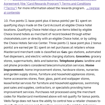
Agreement (the "Card Rewards Program") Terms and Conditions
("Terms")
for more information about the rewards program.
←regrese
al contenido
Nota
10.
Five points (1 base point plus 4 bonus points) per $1 spent on
qualifying stays made on the Card Account at eligible Choice hotel
locations. Qualifying Choice Hotel stays are items billed by eligible
Choice brand hotels as merchant of record booked through either
choicehotels.com or directly with an eligible Choice hotel, or by calling
the Choice Hotels Service Center. Three points (1 base point plus 2 bonus
points) are earned per $1 spent on net purchases at retailers whose
Mastercard merchant code is classified as:
Gas:
gas stations, automated
fuel dispensers, and electric vehicle charging stations.
Groceries:
grocery
stores, supermarkets, delis and bakeries.
Telephone plans:
landline and
cell phone providers considered telecommunication services.
Home
improvement:
home improvement stores, hardware stores, nurseries
and garden supply stores, furniture and household appliances stores,
home accessories stores, floor, glass, paint and wallpaper stores,
lease/rental services for furniture and household appliances, swimming
pool sales and supplies, contractors, or specialists providing home
improvement services. Purchases not processed using the merchant
codes for Mastercard mentioned above will not qualify for bonus points.
Wells Fargo does not have the ability to control how a retailer chooses to