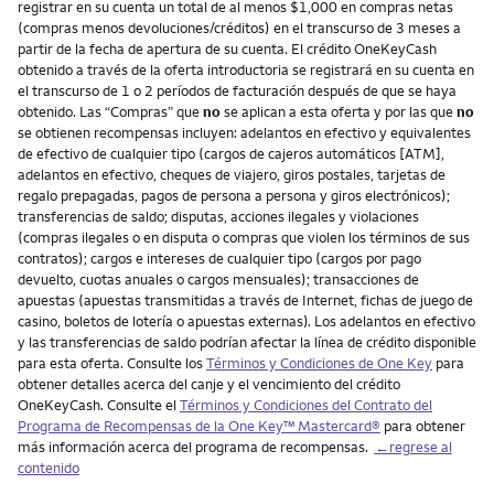
registrar en su cuenta un total de al menos $1,000 en compras netas
(compras menos devoluciones/créditos) en el transcurso de 3 meses a
partir de la fecha de apertura de su cuenta. El crédito OneKeyCash
obtenido a través de la oferta introductoria se registrará en su cuenta en
el transcurso de 1 o 2 períodos de facturación después de que se haya
obtenido. Las “Compras” que
no
se aplican a esta oferta y por las que
no
se obtienen recompensas incluyen: adelantos en efectivo y equivalentes
de efectivo de cualquier tipo (cargos de cajeros automáticos [ATM],
adelantos en efectivo, cheques de viajero, giros postales, tarjetas de
regalo prepagadas, pagos de persona a persona y giros electrónicos);
transferencias de saldo; disputas, acciones ilegales y violaciones
(compras ilegales o en disputa o compras que violen los términos de sus
contratos); cargos e intereses de cualquier tipo (cargos por pago
devuelto, cuotas anuales o cargos mensuales); transacciones de
apuestas (apuestas transmitidas a través de Internet, fichas de juego de
casino, boletos de lotería o apuestas externas). Los adelantos en efectivo
y las transferencias de saldo podrían afectar la línea de crédito disponible
para esta oferta. Consulte los
Términos y Condiciones de One Key
para
obtener detalles acerca del canje y el vencimiento del crédito
OneKeyCash. Consulte el
Términos y Condiciones del Contrato del
Programa de Recompensas de la One Key™ Mastercard®
para obtener
más información acerca del programa de recompensas.
←regrese al
contenido