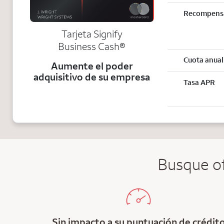
Recompens
Tarjeta Signify
Business Cash®
Cuota anual
Aumente el poder
adquisitivo de su empresa
Tasa APR
Busque of
Sin impacto a su puntuación de crédit