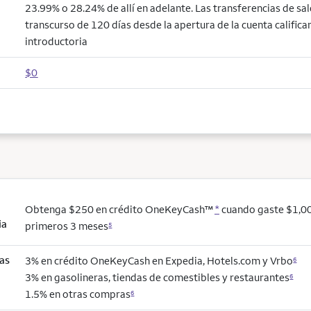
23.99% o 28.24% de allí en adelante. Las transferencias de sal
transcurso de 120 días desde la apertura de la cuenta califican
introductoria
$0
Obtenga $250 en crédito OneKeyCash™
*
cuando gaste $1,00
ia
primeros 3 meses
5
as
3% en crédito OneKeyCash en Expedia, Hotels.com y Vrbo
6
3% en gasolineras, tiendas de comestibles y restaurantes
6
1.5% en otras compras
6