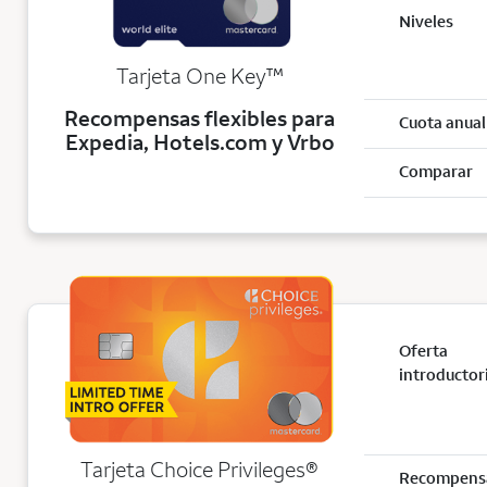
Niveles
trademark
Tarjeta One Key
™
Recompensas flexibles para
Cuota anual
Expedia, Hotels.com y Vrbo
Comparar
Oferta
introductor
Tarjeta Choice Privileges®
Recompens