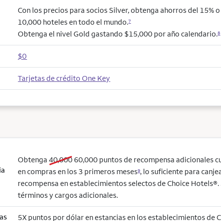
Con los precios para socios Silver, obtenga ahorros del 15% 
10,000 hoteles en todo el mundo.
7
Obtenga el nivel Gold gastando $15,000 por año calendario.
8
$0
Tarjetas de crédito One Key
old bonus
new bonus
Obtenga
40,000
60,000
puntos de recompensa adicionales c
ia
en compras en los 3 primeros meses
, lo suficiente para canj
9
recompensa en establecimientos selectos de Choice Hotels®. 
términos y cargos adicionales.
as
5X puntos por dólar en estancias en los establecimientos de 