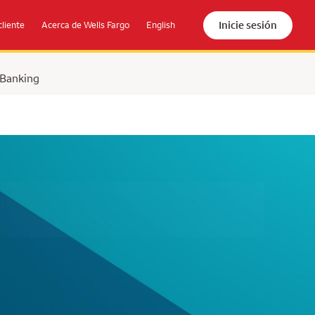
Inicie sesión
cliente
Acerca de Wells Fargo
English
 Banking