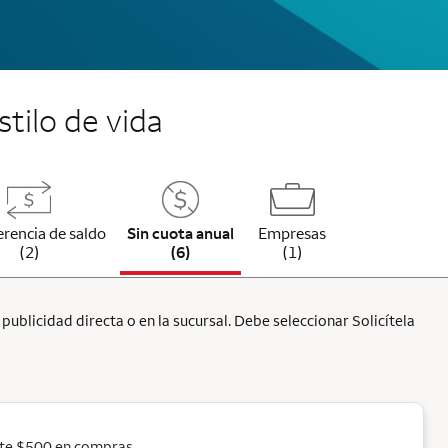
stilo de vida
erencia de saldo
Sin cuota anual
Empresas
(2)
(6)
(1)
ublicidad directa o en la sucursal. Debe seleccionar Solicítela
ste $500 en compras