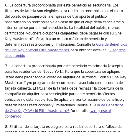
Nota
6.
La cobertura proporcionada por este beneficio es secundaria. Los
titulares de tarjeta son elegibles para recibir un reembolso por el costo
del boleto de pasajero de la empresa de transporte al público
programado no reembolsable en caso de que el viaje deba cancelarse o
interrumpirse por un motivo cubierto. La totalidad del boleto, menos
certificados, vouchers o cupones canjeables, debe pagarse con su One
Key Mastercard
. Se aplica un monto máximo de beneficio y
®
determinadas restricciones y limitaciones. Consulte la
Guía de Beneficios
de One Key™ World Elite Mastercard®
para obtener detalles.
←regrese
al contenido
Nota
7.
La cobertura proporcionada por este beneficio es primaria (excepto
para los residentes de Nueva York). Para que la cobertura se aplique,
usted debe pagar todo el costo del alquiler del automóvil con su One Key
Mastercard
y/o programa de recompensas asociado con su cuenta de
®
tarjeta cubierta. El titular de la tarjeta debe rechazar la cobertura de la
compañía de alquiler para ser elegible para este beneficio. Ciertos
vehículos no están cubiertos. Se aplica un monto máximo de beneficio y
determinadas restricciones y limitaciones. Revise la
Guía de Beneficios
de One Key™ World Elite Mastercard®
for details.
←regrese al
contenido
Nota
8.
El titular de la tarjeta es elegible para recibir cobertura si fallece de
manera accidental, sufre la pérdida accidental de extremidades, de la