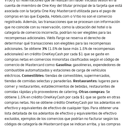
cuenta de miembro de One Key del titular principal de la tarjeta que está
asociada con la tarjeta One Key Mastercard utilizada para el pago de
compras en las que Expedia, Hotels.com o Vrbo no son el comercio
registrado. Además, las transacciones que se procesan con información
que no coincide con su reservación, como la ubicación del hotel o la
categoría de comercio incorrecta, podrían no ser elegibles para las
recompensas adicionales. Wells Fargo se reserva el derecho de
determinar qué transacciones son elegibles para las recompensas
adicionales. Se obtiene
3%
(1.5% de base más 1.5% de recompensas
adicionales) en crédito OneKeyCash por cada $1 que se gaste en
compras netas en comercios minoristas clasificados según el código de
comercio de Mastercard como:
Gasolina:
gasolineras, expendedores de
combustible automatizados y estaciones de carga de vehículos
eléctricos.
Comestibles:
tiendas de comestibles, supermercados,
tiendas de comidas selectas y panaderías.
Restaurantes:
lugares para
comer y restaurantes, establecimientos de bebidas, restaurantes de
comidas rápidas y/o proveedores de catering.
Otras compras:
Se
obtiene 1.5% en crédito OneKeyCash por cada $1 que se gaste en otras
compras netas. No se obtiene crédito OneKeyCash por los adelantos en
efectivo y equivalentes de efectivo de cualquier tipo. Para obtener una
lista detallada de los adelantos de efectivo y equivalentes de efectivo
excluidos, ejemplos de los comercios que podrían no facturar según los
códigos de categoría de Mastercard que se indican arriba, y las compras