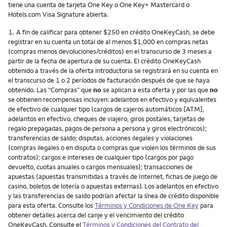
tiene una cuenta de tarjeta One Key o One Key+ Mastercard o
Hotels.com Visa Signature abierta.
Nota
1.
A fin de calificar para obtener $250 en crédito OneKeyCash, se debe
registrar en su cuenta un total de al menos $1,000 en compras netas
(compras menos devoluciones/créditos) en el transcurso de 3 meses a
partir de la fecha de apertura de su cuenta. El crédito OneKeyCash
obtenido a través de la oferta introductoria se registrará en su cuenta en
el transcurso de 1 o 2 períodos de facturación después de que se haya
obtenido. Las “Compras” que
no
se aplican a esta oferta y por las que
no
se obtienen recompensas incluyen: adelantos en efectivo y equivalentes
de efectivo de cualquier tipo (cargos de cajeros automáticos [ATM],
adelantos en efectivo, cheques de viajero, giros postales, tarjetas de
regalo prepagadas, pagos de persona a persona y giros electrónicos);
transferencias de saldo; disputas, acciones ilegales y violaciones
(compras ilegales o en disputa o compras que violen los términos de sus
contratos); cargos e intereses de cualquier tipo (cargos por pago
devuelto, cuotas anuales o cargos mensuales); transacciones de
apuestas (apuestas transmitidas a través de Internet, fichas de juego de
casino, boletos de lotería o apuestas externas). Los adelantos en efectivo
y las transferencias de saldo podrían afectar la línea de crédito disponible
para esta oferta. Consulte los
Términos y Condiciones de One Key
para
obtener detalles acerca del canje y el vencimiento del crédito
OneKeyCash. Consulte el
Términos y Condiciones del Contrato del