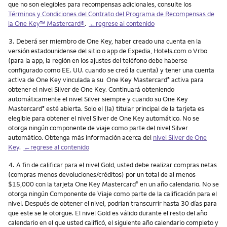
que no son elegibles para recompensas adicionales, consulte los
Términos y Condiciones del Contrato del Programa de Recompensas de
la One Key™ Mastercard®
.
←regrese al contenido
Nota
3.
Deberá ser miembro de One Key, haber creado una cuenta en la
versión estadounidense del sitio o app de Expedia, Hotels.com o Vrbo
(para la app, la región en los ajustes del teléfono debe haberse
configurado como EE. UU. cuando se creó la cuenta) y tener una cuenta
activa de One Key vinculada a su One Key Mastercard
activa para
®
obtener el nivel Silver de One Key. Continuará obteniendo
automáticamente el nivel Silver siempre y cuando su One Key
Mastercard
esté abierta. Solo el (la) titular principal de la tarjeta es
®
elegible para obtener el nivel Silver de One Key automático. No se
otorga ningún componente de viaje como parte del nivel Silver
automático. Obtenga más información acerca del
nivel Silver de One
Key
.
←regrese al contenido
Nota
4.
A fin de calificar para el nivel Gold, usted debe realizar compras netas
(compras menos devoluciones/créditos) por un total de al menos
$15,000 con la tarjeta One Key Mastercard
en un año calendario. No se
®
otorga ningún Componente de Viaje como parte de la calificación para el
nivel. Después de obtener el nivel, podrían transcurrir hasta 30 días para
que este se le otorgue. El nivel Gold es válido durante el resto del año
calendario en el que usted calificó, el siguiente año calendario completo y