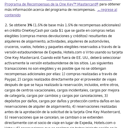
Programa de Recompensas de la One Key™ Mastercard®
para obtener
más información acerca del programa de recompensas.
←regrese al
contenido
Nota
2.
Se obtiene
3%
(1.5% de base más 1.5% de recompensas adicionales)
en crédito OneKeyCash por cada $1 que se gaste en compras netas
elegibles (compras menos devoluciones y créditos) resultantes de
alquileres de alojamiento, actividades, alquileres de automóviles,
cruceros, vuelos, hoteles y paquetes elegibles reservados a través de la
versión estadounidense de Expedia, Hotels.com o Vrbo usando su tarjeta
One Key Mastercard. Cuando esté fuera de EE. UU., deberá seleccionar
activamente la versión estadounidense de los sitios. Las siguientes
transacciones no son elegibles y es posible que no se obtengan
recompensas adicionales por ellas: 1) compras realizadas a través de
Paypal, 2) cargos realizados directamente por el proveedor de viajes
después de que se haya realizado la reservación, incluidos, entre otros,
cargos de centros vacacionales, cargos incidentales, cargos por mejora
de categoría, cargos por cambios y cargos por cancelaciones, 3)
depósitos por daños, cargos por daños y protección contra daños en las
reservaciones de alquiler de alojamiento, 4) reservaciones realizadas
antes de la aprobación de la solicitud de la tarjeta One Key Mastercard,
5) reservaciones que se cancelan, se cambian o se extienden
directamente con el socio de viaje en lugar de Expedia, Hotels.com o
Vrbo y 6) reservaciones que se realizan sin haber iniciado sesión en la