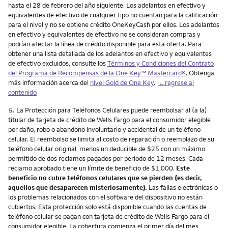
hasta el 28 de febrero del año siguiente. Los adelantos en efectivo y
equivalentes de efectivo de cualquier tipo no cuentan para la calificación
para el nivel y no se obtiene crédito OneKeyCash por ellos. Los adelantos
en efectivo y equivalentes de efectivo no se consideran compras y
podrían afectar la línea de crédito disponible para esta oferta. Para
obtener una lista detallada de los adelantos en efectivo y equivalentes
de efectivo excluidos, consulte los
Términos y Condiciones del Contrato
del Programa de Recompensas de la One Key™ Mastercard®
. Obtenga
más información acerca del
nivel Gold de One Key
.
←regrese al
contenido
Nota
5.
La Protección para Teléfonos Celulares puede reembolsar al (a la)
titular de tarjeta de crédito de Wells Fargo para el consumidor elegible
por daño, robo o abandono involuntario y accidental de un teléfono
celular. El reembolso se limita al costo de reparación o reemplazo de su
teléfono celular original, menos un deducible de $25 con un máximo
permitido de dos reclamos pagados por período de 12 meses. Cada
reclamo aprobado tiene un límite de beneficio de $1,000.
Este
beneficio no cubre teléfonos celulares que se pierden (es decir,
aquellos que desaparecen misteriosamente).
Las fallas electrónicas o
los problemas relacionados con el software del dispositivo no están
cubiertos. Esta protección solo está disponible cuando las cuentas de
teléfono celular se pagan con tarjeta de crédito de Wells Fargo para el
consumidor elegible. La cobertura comienza el primer día del mes