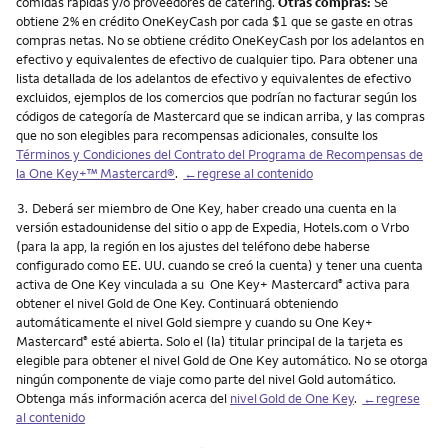
comidas rápidas y/o proveedores de catering.
Otras compras:
Se
obtiene 2% en crédito OneKeyCash por cada $1 que se gaste en otras
compras netas. No se obtiene crédito OneKeyCash por los adelantos en
efectivo y equivalentes de efectivo de cualquier tipo. Para obtener una
lista detallada de los adelantos de efectivo y equivalentes de efectivo
excluidos, ejemplos de los comercios que podrían no facturar según los
códigos de categoría de Mastercard que se indican arriba, y las compras
que no son elegibles para recompensas adicionales, consulte los
Términos y Condiciones del Contrato del Programa de Recompensas de
la One Key+™ Mastercard®
.
←regrese al contenido
Nota
3.
Deberá ser miembro de One Key, haber creado una cuenta en la
versión estadounidense del sitio o app de Expedia, Hotels.com o Vrbo
(para la app, la región en los ajustes del teléfono debe haberse
configurado como EE. UU. cuando se creó la cuenta) y tener una cuenta
activa de One Key vinculada a su One Key+ Mastercard
activa para
®
obtener el nivel Gold de One Key. Continuará obteniendo
automáticamente el nivel Gold siempre y cuando su One Key+
Mastercard
esté abierta. Solo el (la) titular principal de la tarjeta es
®
elegible para obtener el nivel Gold de One Key automático. No se otorga
ningún componente de viaje como parte del nivel Gold automático.
Obtenga más información acerca del
nivel Gold de One Key
.
←regrese
al contenido