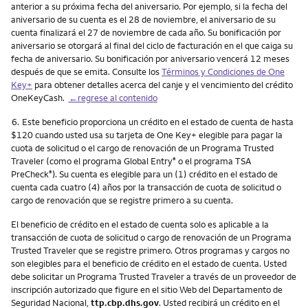
anterior a su próxima fecha del aniversario. Por ejemplo, si la fecha del
aniversario de su cuenta es el 28 de noviembre, el aniversario de su
cuenta finalizará el 27 de noviembre de cada año. Su bonificación por
aniversario se otorgará al final del ciclo de facturación en el que caiga su
fecha de aniversario. Su bonificación por aniversario vencerá 12 meses
después de que se emita. Consulte los
Términos y Condiciones de One
Key+
para obtener detalles acerca del canje y el vencimiento del crédito
OneKeyCash.
←regrese al contenido
Nota
6.
Este beneficio proporciona un crédito en el estado de cuenta de hasta
$120 cuando usted usa su tarjeta de One Key+ elegible para pagar la
cuota de solicitud o el cargo de renovación de un Programa Trusted
Traveler (como el programa Global Entry
o el programa TSA
®
PreCheck
). Su cuenta es elegible para un (1) crédito en el estado de
®
cuenta cada cuatro (4) años por la transacción de cuota de solicitud o
cargo de renovación que se registre primero a su cuenta.
El beneficio de crédito en el estado de cuenta solo es aplicable a la
transacción de cuota de solicitud o cargo de renovación de un Programa
Trusted Traveler que se registre primero. Otros programas y cargos no
son elegibles para el beneficio de crédito en el estado de cuenta. Usted
debe solicitar un Programa Trusted Traveler a través de un proveedor de
inscripción autorizado que figure en el sitio Web del Departamento de
Seguridad Nacional,
ttp.cbp.dhs.gov
. Usted recibirá un crédito en el