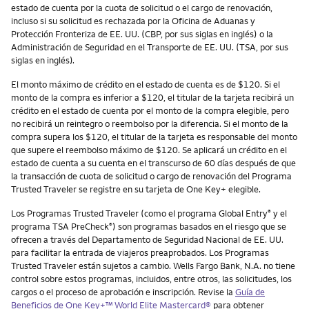
estado de cuenta por la cuota de solicitud o el cargo de renovación,
incluso si su solicitud es rechazada por la Oficina de Aduanas y
Protección Fronteriza de EE. UU. (CBP, por sus siglas en inglés) o la
Administración de Seguridad en el Transporte de EE. UU. (TSA, por sus
siglas en inglés).
El monto máximo de crédito en el estado de cuenta es de $120. Si el
monto de la compra es inferior a $120, el titular de la tarjeta recibirá un
crédito en el estado de cuenta por el monto de la compra elegible, pero
no recibirá un reintegro o reembolso por la diferencia. Si el monto de la
compra supera los $120, el titular de la tarjeta es responsable del monto
que supere el reembolso máximo de $120. Se aplicará un crédito en el
estado de cuenta a su cuenta en el transcurso de 60 días después de que
la transacción de cuota de solicitud o cargo de renovación del Programa
Trusted Traveler se registre en su tarjeta de One Key+ elegible.
Los Programas Trusted Traveler (como el programa Global Entry
y el
®
programa TSA PreCheck
) son programas basados en el riesgo que se
®
ofrecen a través del Departamento de Seguridad Nacional de EE. UU.
para facilitar la entrada de viajeros preaprobados. Los Programas
Trusted Traveler están sujetos a cambio. Wells Fargo Bank, N.A. no tiene
control sobre estos programas, incluidos, entre otros, las solicitudes, los
cargos o el proceso de aprobación e inscripción. Revise la
Guía de
Beneficios de One Key+™ World Elite Mastercard®
para obtener