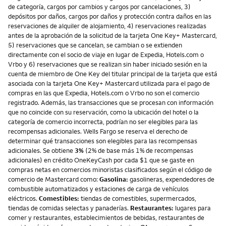
de categoría, cargos por cambios y cargos por cancelaciones, 3)
depósitos por daños, cargos por daños y protección contra daños en las
reservaciones de alquiler de alojamiento, 4) reservaciones realizadas
antes de la aprobación de la solicitud de la tarjeta One Key+ Mastercard,
5) reservaciones que se cancelan, se cambian o se extienden
directamente con el socio de viaje en lugar de Expedia, Hotels.com o
Vrbo y 6) reservaciones que se realizan sin haber iniciado sesión en la
cuenta de miembro de One Key del titular principal de la tarjeta que está
asociada con la tarjeta One Key+ Mastercard utilizada para el pago de
compras en las que Expedia, Hotels.com o Vrbo no son el comercio
registrado. Además, las transacciones que se procesan con información
que no coincide con su reservación, como la ubicación del hotel o la
categoría de comercio incorrecta, podrían no ser elegibles para las
recompensas adicionales. Wells Fargo se reserva el derecho de
determinar qué transacciones son elegibles para las recompensas
adicionales. Se obtiene
3%
(2% de base más 1% de recompensas
adicionales) en crédito OneKeyCash por cada $1 que se gaste en
compras netas en comercios minoristas clasificados según el código de
comercio de Mastercard como:
Gasolina:
gasolineras, expendedores de
combustible automatizados y estaciones de carga de vehículos
eléctricos.
Comestibles:
tiendas de comestibles, supermercados,
tiendas de comidas selectas y panaderías.
Restaurantes:
lugares para
comer y restaurantes, establecimientos de bebidas, restaurantes de