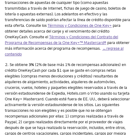
transacciones de apuestas de cualquier tipo (como apuestas
transmitidas a través de Internet, fichas de juego de casino, boletos de
lotería o apuestas externas). Los adelantos en efectivo y las
transferencias de saldo podrían afectar la línea de crédito disponible para
esta oferta. Consulte los
Términos y Condiciones de One Key+
para
obtener detalles acerca del canje y el vencimiento del crédito
OneKeyCash. Consulte el
Términos y Condiciones del Contrato del
Programa de Recompensas de la One Key+™ Mastercard®
para obtener
más información acerca del programa de recompensas.
←regrese al
contenido
Nota
2.
Se obtiene
3%
(2% de base más 1% de recompensas adicionales) en
crédito OneKeyCash por cada $1 que se gaste en compras netas
elegibles (compras menos devoluciones y créditos) resultantes de
alquileres de alojamiento, actividades, alquileres de automóviles,
cruceros, vuelos, hoteles y paquetes elegibles reservados a través de la
versión estadounidense de Expedia, Hotels.com o Vrbo usando su tarjeta
One Key+ Mastercard. Cuando esté fuera de EE. UU., deberá seleccionar
activamente la versión estadounidense de los sitios. Las siguientes
transacciones no son elegibles y es posible que no se obtengan
recompensas adicionales por ellas: 1) compras realizadas a través de
Paypal, 2) cargos realizados directamente por el proveedor de viajes
después de que se haya realizado la reservación, incluidos, entre otros,
cargos de centros vacacionales, cargos incidentales, cargos por mejora