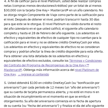
Nota
4.
A fin de calificar para el nivel Platinum, usted debe realizar compras
netas (compras menos devoluciones/créditos) por un total de al menos
$30,000 con la tarjeta One Key+ Mastercard® en un año calendario. No
se otorga ningún Componente de Viaje como parte de la calificación para
el nivel. Después de obtener el nivel, podrían transcurrir hasta 30 días
para que este se le otorgue. El nivel Platinum es válido durante el resto
del año calendario en el que usted calificó, el siguiente año calendario
completo y hasta el 28 de febrero del año siguiente. Los adelantos en
efectivo y equivalentes de efectivo de cualquier tipo no cuentan para la
calificación para el nivel y no se obtiene crédito OneKeyCash por ellos.
Los adelantos en efectivo y equivalentes de efectivo no se consideran
compras y podrían afectar la línea de crédito disponible para esta oferta.
Para obtener una lista detallada de los adelantos en efectivo y
equivalentes de efectivo excluidos, consulte los
Términos y Condiciones
del Contrato del Programa de Recompensas de la One Key+™
Mastercard®
. Obtenga más información acerca del
nivel Platinum de
One Key
.
←regrese al contenido
Nota
5.
Usted obtendrá $100 en crédito OneKeyCash (su “bonificación por
aniversario”) por cada período de 12 meses (un “año del aniversario”)
que su cuenta de tarjeta permanezca abierta, y no esté en mora ni en
situación de incumplimiento en el momento en que se emita el
otorgamiento. Su año del aniversario comienza en la fecha de apertura
de su cuenta (su “fecha del aniversario”) y finaliza el día del año siguiente