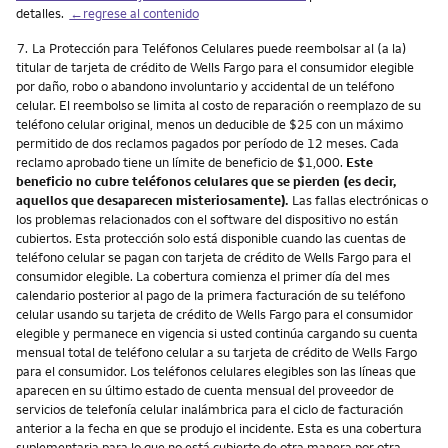
detalles.
←regrese al contenido
Nota
7.
La Protección para Teléfonos Celulares puede reembolsar al (a la)
titular de tarjeta de crédito de Wells Fargo para el consumidor elegible
por daño, robo o abandono involuntario y accidental de un teléfono
celular. El reembolso se limita al costo de reparación o reemplazo de su
teléfono celular original, menos un deducible de $25 con un máximo
permitido de dos reclamos pagados por período de 12 meses. Cada
reclamo aprobado tiene un límite de beneficio de $1,000.
Este
beneficio no cubre teléfonos celulares que se pierden (es decir,
aquellos que desaparecen misteriosamente).
Las fallas electrónicas o
los problemas relacionados con el software del dispositivo no están
cubiertos. Esta protección solo está disponible cuando las cuentas de
teléfono celular se pagan con tarjeta de crédito de Wells Fargo para el
consumidor elegible. La cobertura comienza el primer día del mes
calendario posterior al pago de la primera facturación de su teléfono
celular usando su tarjeta de crédito de Wells Fargo para el consumidor
elegible y permanece en vigencia si usted continúa cargando su cuenta
mensual total de teléfono celular a su tarjeta de crédito de Wells Fargo
para el consumidor. Los teléfonos celulares elegibles son las líneas que
aparecen en su último estado de cuenta mensual del proveedor de
servicios de telefonía celular inalámbrica para el ciclo de facturación
anterior a la fecha en que se produjo el incidente. Esta es una cobertura
suplementaria para lo que no está cubierto de otra manera por otra