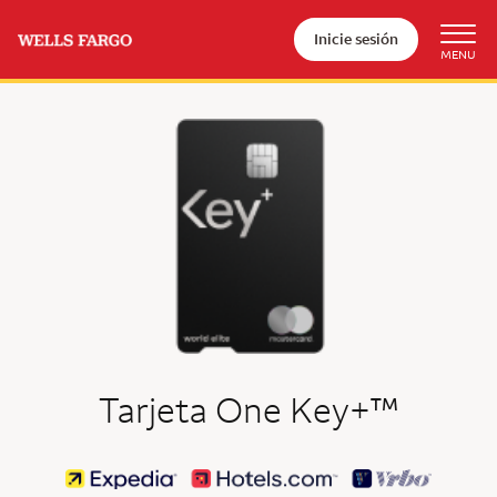
Inicie sesión
tradem
Tarjeta One Key+
™