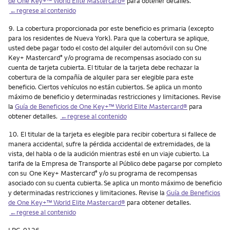
de One Key+™ World Elite Mastercard®
para obtener detalles.
←regrese al contenido
Nota
9.
La cobertura proporcionada por este beneficio es primaria (excepto
para los residentes de Nueva York). Para que la cobertura se aplique,
usted debe pagar todo el costo del alquiler del automóvil con su One
Key+ Mastercard
y/o programa de recompensas asociado con su
®
cuenta de tarjeta cubierta. El titular de la tarjeta debe rechazar la
cobertura de la compañía de alquiler para ser elegible para este
beneficio. Ciertos vehículos no están cubiertos. Se aplica un monto
máximo de beneficio y determinadas restricciones y limitaciones. Revise
la
Guía de Beneficios de One Key+™ World Elite Mastercard®
para
obtener detalles.
←regrese al contenido
Nota
10.
El titular de la tarjeta es elegible para recibir cobertura si fallece de
manera accidental, sufre la pérdida accidental de extremidades, de la
vista, del habla o de la audición mientras esté en un viaje cubierto. La
tarifa de la Empresa de Transporte al Público debe pagarse por completo
con su One Key+ Mastercard
y/o su programa de recompensas
®
asociado con su cuenta cubierta. Se aplica un monto máximo de beneficio
y determinadas restricciones y limitaciones. Revise la
Guía de Beneficios
de One Key+™ World Elite Mastercard®
para obtener detalles.
←regrese al contenido
LRC-0126