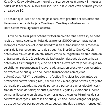
Key, One Key+ o Hotels.com en el transcurso de los últimos 48 meses a
partir de la fecha de la solicitud, incluso si esa cuenta está cerrada y tiene
un saldo de $0.
Es posible que usted no sea elegible para este producto si actualmente
tiene una cuenta de tarjeta One Key o One Key+ Mastercard o
Hotels.com Visa Signature abierta.
Nota
1.
A fin de calificar para obtener $350 en crédito OneKeyCash, se debe
registrar en su cuenta un total de al menos $3000 en compras netas
(compras menos devoluciones/créditos) en el transcurso de 3 meses a
partir de la fecha de apertura de su cuenta. El crédito OneKeyCash
obtenido a través de la oferta introductoria se registrará en su cuenta en
el transcurso de 1 o 2 períodos de facturación después de que se haya
obtenido. Las “Compras” que
no
se aplican a esta oferta y por las que
no
se obtienen recompensas incluyen: adelantos en efectivo y equivalentes
de efectivo de cualquier tipo (como transacciones en cajeros
automáticos [ATM], adelantos en efectivo [incluidos los adelantos de
protección contra sobregiros], cheques de viajero, giros postales, tarjetas
de regalo prepagadas, pagos de persona a persona y giros electrónicos);
transferencias de saldo; disputas, acciones ilegales y violaciones (como
compras ilegales o en disputa o compras que violen los términos de sus
contratos); cargos e intereses de cualquier tipo (como cargos por pago
atrasado, cargos por pago devuelto, cuotas anuales o cargos mensuales);