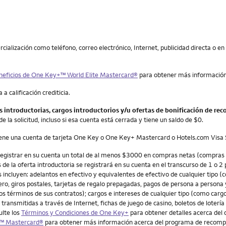
ialización como teléfono, correo electrónico, Internet, publicidad directa o en
neficios de One Key+™ World Elite Mastercard®
para obtener más información
a calificación crediticia.
s introductorias, cargos introductorios y/u ofertas de bonificación de re
 la solicitud, incluso si esa cuenta está cerrada y tiene un saldo de $0.
tiene una cuenta de tarjeta One Key o One Key+ Mastercard o Hotels.com Visa 
registrar en su cuenta un total de al menos $3000 en compras netas (compras m
de la oferta introductoria se registrará en su cuenta en el transcurso de 1 o 
incluyen: adelantos en efectivo y equivalentes de efectivo de cualquier tipo 
ero, giros postales, tarjetas de regalo prepagadas, pagos de persona a persona y
os términos de sus contratos); cargos e intereses de cualquier tipo (como carg
ansmitidas a través de Internet, fichas de juego de casino, boletos de lotería 
ulte los
Términos y Condiciones de One Key+
para obtener detalles acerca del 
+™ Mastercard®
para obtener más información acerca del programa de recom