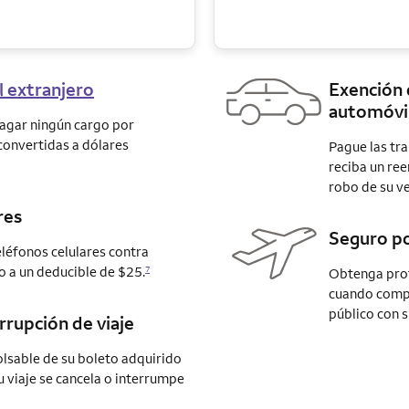
l extranjero
Exención 
automóvil
pagar ningún cargo por
convertidas a dólares
Pague las tra
reciba un re
robo de su ve
res
Seguro po
léfonos celulares contra
o a un deducible de $25.
7
Obtenga prot
cuando compr
público con s
rrupción de viaje
lsable de su boleto adquirido
u viaje se cancela o interrumpe