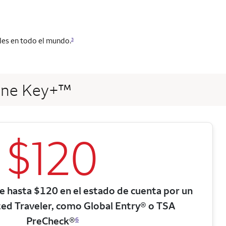
es en todo el mundo.
3
a One Key+™
$120
e hasta $120 en el estado de cuenta por un
ed Traveler, como Global Entry® o TSA
PreCheck®
6