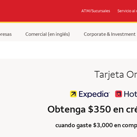
ATM/Sucursales
Servicio al 
resas
Comercial (en inglés)
Corporate & Investment
Tarjeta O
Obtenga $350 en cr
cuando gaste $3,000 en comp