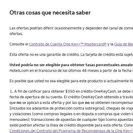
Otras cosas que necesita saber
Otras cosas que necesita saber
Las ofertas podrían diferir ocasionalmente y dependen del canal de comerc
ofertas.
Consulte el
Contrato de Cuenta One Key+™ Mastercard®
y la
Guía de Be
Esta oferta no es una garantía de crédito. La tarjeta de crédito está sujeta 
Usted podría no ser elegible para obtener tasas porcentuales anuale
Hotels.com en el transcurso de los últimos 48 meses a partir de la fecha de
Es posible que usted no sea elegible para este producto si actualmente 
Nota
1.
A fin de calificar para obtener $350 en crédito OneKeyCash, se debe 
fecha de apertura de su cuenta. El crédito OneKeyCash obtenido a través 
que
no
se aplican a esta oferta y por las que
no
se obtienen recompensas 
[incluidos los adelantos de protección contra sobregiros], cheques de viaj
y violaciones (como compras ilegales o en disputa o compras que violen l
mensuales); transacciones de apuestas de cualquier tipo (como apuestas tr
saldo podrían afectar la línea de crédito disponible para esta oferta. Cons
Condiciones del Contrato del Programa de Recompensas de la One Key