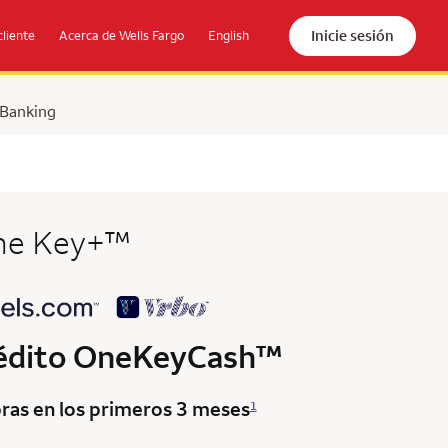
Inicie sesión
cliente
Acerca de Wells Fargo
English
 Banking
trademark
ne Key+
™
trademark
édito
OneKeyCash
™
ras en los primeros 3 meses
1