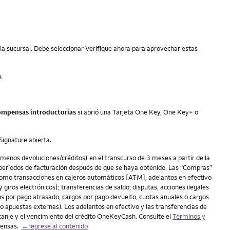
 la sucursal. Debe seleccionar Verifique ahora para aprovechar estas
.
compensas introductorias
si abrió una Tarjeta One Key, One Key+ o
Signature abierta.
enos devoluciones/créditos) en el transcurso de 3 meses a partir de la
2 períodos de facturación después de que se haya obtenido. Las “Compras”
(como transacciones en cajeros automáticos [ATM], adelantos en efectivo
 giros electrónicos); transferencias de saldo; disputas, acciones ilegales
os por pago atrasado, cargos por pago devuelto, cuotas anuales o cargos
o apuestas externas). Los adelantos en efectivo y las transferencias de
canje y el vencimiento del crédito OneKeyCash. Consulte el
Términos y
pensas.
←regrese al contenido