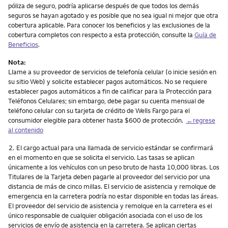
póliza de seguro, podría aplicarse después de que todos los demás
seguros se hayan agotado y es posible que no sea igual ni mejor que otra
cobertura aplicable. Para conocer los beneficios y las exclusiones de la
cobertura completos con respecto a esta protección, consulte la
Guía de
Beneficios
.
Nota:
Llame a su proveedor de servicios de telefonía celular (o inicie sesión en
su sitio Web) y solicite establecer pagos automáticos. No se requiere
establecer pagos automáticos a fin de calificar para la Protección para
Teléfonos Celulares; sin embargo, debe pagar su cuenta mensual de
teléfono celular con su tarjeta de crédito de Wells Fargo para el
consumidor elegible para obtener hasta $600 de protección.
←regrese
al contenido
Nota
2.
El cargo actual para una llamada de servicio estándar se confirmará
en el momento en que se solicita el servicio. Las tasas se aplican
únicamente a los vehículos con un peso bruto de hasta 10,000 libras. Los
Titulares de la Tarjeta deben pagarle al proveedor del servicio por una
distancia de más de cinco millas. El servicio de asistencia y remolque de
emergencia en la carretera podría no estar disponible en todas las áreas.
El proveedor del servicio de asistencia y remolque en la carretera es el
único responsable de cualquier obligación asociada con el uso de los
servicios de envío de asistencia en la carretera. Se aplican ciertas