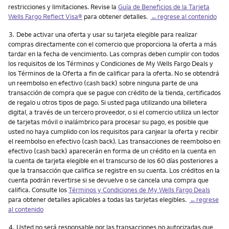
restricciones y limitaciones. Revise la
Guía de Beneficios de la Tarjeta
Wells Fargo Reflect Visa®
para obtener detalles.
←regrese al contenido
Nota
3.
Debe activar una oferta y usar su tarjeta elegible para realizar
compras directamente con el comercio que proporciona la oferta a más
tardar en la fecha de vencimiento. Las compras deben cumplir con todos
los requisitos de los Términos y Condiciones de My Wells Fargo Deals y
los Términos de la Oferta a fin de calificar para la oferta. No se obtendrá
un reembolso en efectivo (cash back) sobre ninguna parte de una
transacción de compra que se pague con crédito de la tienda, certificados
de regalo u otros tipos de pago. Si usted paga utilizando una billetera
digital, a través de un tercero proveedor, o si el comercio utiliza un lector
de tarjetas móvil o inalámbrico para procesar su pago, es posible que
usted no haya cumplido con los requisitos para canjear la oferta y recibir
el reembolso en efectivo (cash back). Las transacciones de reembolso en
efectivo (cash back) aparecerán en forma de un crédito en la cuenta en
la cuenta de tarjeta elegible en el transcurso de los 60 días posteriores a
que la transacción que califica se registre en su cuenta. Los créditos en la
cuenta podrán revertirse si se devuelve o se cancela una compra que
califica. Consulte los
Términos y Condiciones de My Wells Fargo Deals
para obtener detalles aplicables a todas las tarjetas elegibles.
←regrese
al contenido
Nota
4.
Usted no será responsable por las transacciones no autorizadas que