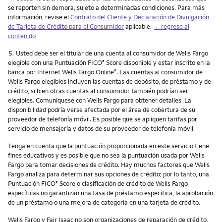
se reporten sin demora, sujeto a determinadas condiciones. Para más
información, revise el
Contrato del Cliente y Declaración de Divulgación
de Tarjeta de Crédito para el Consumidor
aplicable.
←regrese al
contenido
Nota
5.
Usted debe ser el titular de una cuenta al consumidor de Wells Fargo
elegible con una Puntuación FICO
Score disponible y estar inscrito en la
®
banca por Internet Wells Fargo Online
. Las cuentas al consumidor de
®
Wells Fargo elegibles incluyen las cuentas de depósito, de préstamo y de
crédito, si bien otras cuentas al consumidor también podrían ser
elegibles. Comuníquese con Wells Fargo para obtener detalles. La
disponibilidad podría verse afectada por el área de cobertura de su
proveedor de telefonía móvil. Es posible que se apliquen tarifas por
servicio de mensajería y datos de su proveedor de telefonía móvil.
Tenga en cuenta que la puntuación proporcionada en este servicio tiene
fines educativos y es posible que no sea la puntuación usada por Wells
Fargo para tomar decisiones de crédito. Hay muchos factores que Wells
Fargo analiza para determinar sus opciones de crédito; por lo tanto, una
Puntuación FICO
Score o clasificación de crédito de Wells Fargo
®
específicas no garantizan una tasa de préstamo específica, la aprobación
de un préstamo o una mejora de categoría en una tarjeta de crédito.
Wells Fargo y Fair Isaac no son organizaciones de reparación de crédito,