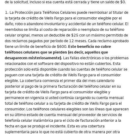
de la solicitud, incluso si esa cuenta está cerrada y tiene un saldo de $0.
Nota
1.
La Protección para Teléfonos Celulares puede reembolsar al titular de
la tarjeta de crédito de Wells Fargo para el consumidor elegible por el
daño, robo o abandono involuntario y accidental de un teléfono celular. El
reembolso se limita al costo de reparación o reemplazo de su teléfono
celular original, menos un deducible de $25 con un máximo permitido de
dos reclamos pagados por período de 12 meses. Cada reclamo aprobado
tiene un límite de beneficio de $600.
Este beneficio no cubre
teléfonos celulares que se pierden (es decir, aquellos que
desaparecen misteriosamente).
Las fallas electrónicas o los problemas
relacionados con el software del dispositivo no están cubiertos. Esta
protección solo está disponible cuando las cuentas de teléfono celular se
paguen con una tarjeta de crédito de Wells Fargo para el consumidor
elegible. La cobertura comienza el primer día del mes calendario
posterior al pago de la primera facturación del teléfono celular en su
tarjeta de crédito de Wells Fargo para el consumidor elegible y
permanece en vigencia si usted continúa cargando su cuenta mensual
total de teléfono celular a su tarjeta de crédito de Wells Fargo para el
consumidor. Los teléfonos celulares elegibles son las líneas que aparecen
en su último estado de cuenta mensual del proveedor de servicios de
telefonía celular inalámbrica para el ciclo de facturación anterior a la
fecha en que se produjo el incidente. Esta es una cobertura
suplementaria para lo que no está cubierto de otra manera por otra