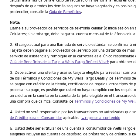
celular inalámbrica para el ciclo de facturación anterior a la fecha en qu
después de que todos los demás seguros se hayan agotado y es posible que
protección, consulte la
Guía de Beneficios
.
Nota:
Llame a su proveedor de servicios de telefonía celular (o inicie sesión en
Celulares; sin embargo, debe pagar su cuenta mensual de teléfono celular
Nota
2.
El cargo actual para una llamada de servicio estándar se confirmará en 
Tarjeta deben pagarle al proveedor del servicio por una distancia de más d
servicio de asistencia y remolque en la carretera es el único responsable d
Guía de Beneficios de la Tarjeta
Wells Fargo Reflect Visa®
para obtener d
Nota
3.
Debe activar una oferta y usar su tarjeta elegible para realizar comp
de los Términos y Condiciones de My Wells Fargo Deals y los Términos de 
se pague con crédito de la tienda, certificados de regalo u otros tipos de p
procesar su pago, es posible que usted no haya cumplido con los requisit
un crédito en la cuenta en la cuenta de tarjeta elegible en el transcurso d
una compra que califica. Consulte los
Términos y Condiciones de My Well
Nota
4.
Usted no será responsable por las transacciones no autorizadas que s
de Crédito para el Consumidor
aplicable.
←regrese al contenido
Nota
5.
Usted debe ser el titular de una cuenta al consumidor de Wells Fargo 
elegibles incluyen las cuentas de depósito, de préstamo y de crédito, si 