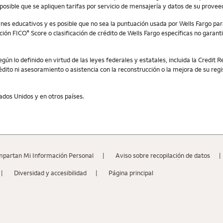
posible que se apliquen tarifas por servicio de mensajería y datos de su provee
ines educativos y es posible que no sea la puntuación usada por Wells Fargo p
ación FICO
Score o clasificación de crédito de Wells Fargo específicas no garan
®
egún lo definido en virtud de las leyes federales y estatales, incluida la Credi
édito ni asesoramiento o asistencia con la reconstrucción o la mejora de su regist
ados Unidos y en otros países.
mpartan Mi Información Personal
Aviso sobre recopilaciؚón de datos
Diversidad y accesibilidad
Página principal