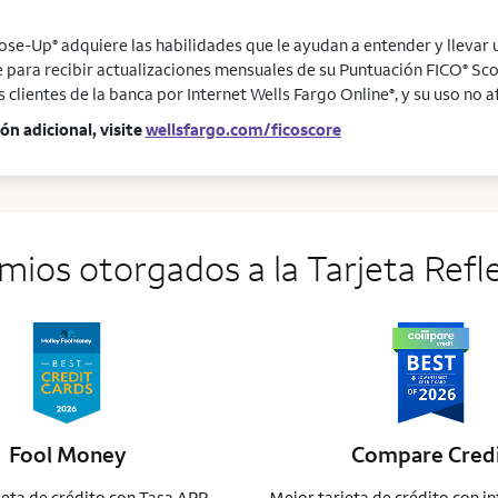
lose-Up
adquiere las habilidades que le ayudan a entender y llevar 
®
e para recibir actualizaciones mensuales de su Puntuación FICO
Sco
®
s clientes de la banca por Internet Wells Fargo Online
, y su uso no
®
n adicional, visite
wellsfargo.com/ficoscore
mios otorgados a la Tarjeta
Refl
Fool Money
Compare Cred
jeta de crédito con Tasa APR
Mejor tarjeta de crédito con in