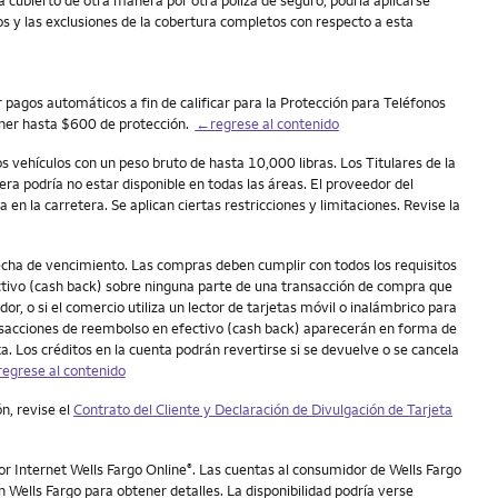
tá cubierto de otra manera por otra póliza de seguro, podría aplicarse
os y las exclusiones de la cobertura completos con respecto a esta
r pagos automáticos a fin de calificar para la Protección para Teléfonos
tener hasta $600 de protección.
←regrese al contenido
s vehículos con un peso bruto de hasta 10,000 libras. Los Titulares de la
era podría no estar disponible en todas las áreas. El proveedor del
 en la carretera. Se aplican ciertas restricciones y limitaciones. Revise la
fecha de vencimiento. Las compras deben cumplir con todos los requisitos
ectivo (cash back) sobre ninguna parte de una transacción de compra que
dor, o si el comercio utiliza un lector de tarjetas móvil o inalámbrico para
ransacciones de reembolso en efectivo (cash back) aparecerán en forma de
nta. Los créditos en la cuenta podrán revertirse si se devuelve o se cancela
egrese al contenido
n, revise el
Contrato del Cliente y Declaración de Divulgación de Tarjeta
por Internet Wells Fargo Online
. Las cuentas al consumidor de Wells Fargo
®
 Wells Fargo para obtener detalles. La disponibilidad podría verse