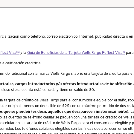
ialización como teléfono, correo electrónico, Internet, publicidad directa o en 
service mark
flect Visa
℠
y la
Guía de Beneficios de la Tarjeta
Wells Fargo Reflect Visa
®
para
a calificación crediticia.
sumidor adicional con la marca Wells Fargo si abrió una tarjeta de crédito para 
uctorias, cargos introductorios y/u ofertas introductorias de bonificació
incluso si esa cuenta está cerrada y tiene un saldo de $0.
a tarjeta de crédito de Wells Fargo para el consumidor elegible por el daño, rob
celular original, menos un deducible de $25 con un máximo permitido de dos r
es que se pierden (es decir, aquellos que desaparecen misteriosamente).
La
do las cuentas de teléfono celular se paguen con una tarjeta de crédito de Wells
ono celular en su tarjeta de crédito de Wells Fargo para el consumidor elegible
onsumidor. Los teléfonos celulares elegibles son las líneas que aparecen en su 