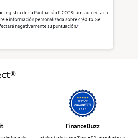
un registro de su Puntuación FICO
Score, aumentarla
®
re e información personalizada sobre crédito. Se
 afectará negativamente su puntuación.
5
ect
®
it
FinanceBuzz
terés bajo de
Mejor tarjeta con Tasa APR introductoria