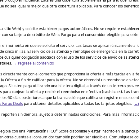
e se produjo el incidente. Esta es una cobertura suplementaria para lo que no es
 no sea igual ni mejor que otra cobertura aplicable. Para conocer los benefici
 su sitio Web) y solicite establecer pagos automáticos. No se requiere establece
 con su tarjeta de crédito de Wells Fargo para el consumidor elegible para ob
el momento en que se solicita el servicio. Las tasas se aplican únicamente a lo
e cinco millas. El servicio de asistencia y remolque de emergencia en la carret
e cualquier obligación asociada con el uso de los servicios de envío de asistencia
etalles.
←regrese al contenido
ras directamente con el comercio que proporciona la oferta a más tardar en la 
la Oferta a fin de calificar para la oferta. No se obtendrá un reembolso en ef
ago. Si usted paga utilizando una billetera digital, a través de un tercero provee
os para canjear la oferta y recibir el reembolso en efectivo (cash back). Las t
e los 60 días posteriores a que la transacción que califica se registre en su cue
s Fargo Deals
para obtener detalles aplicables a todas las tarjetas elegibles.
←r
e reporten sin demora, sujeto a determinadas condiciones. Para más informació
elegible con una Puntuación FICO
Score disponible y estar inscrito en la banca 
®
bien otras cuentas al consumidor también podrían ser elegibles. Comuníquese con