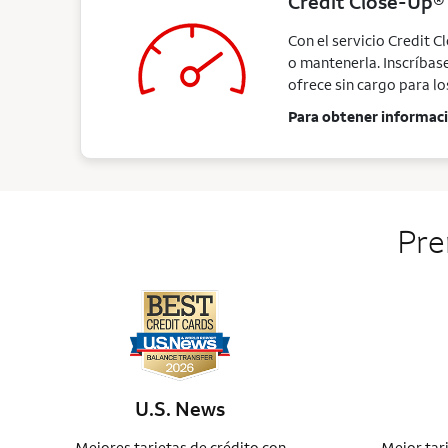
Credit Close-Up®
Con el servicio Credit C
o mantenerla. Inscríbas
ofrece sin cargo para lo
Para obtener informació
Pre
U.S. News
Mejores tarjetas de crédito con
Mejor tar