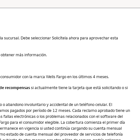
la sucursal. Debe seleccionar Solicítela ahora para aprovechar esta
 obtener más información.
el consumidor con la marca Wells Fargo en los últimos 4 meses.
n de recompensas
si actualmente tiene la tarjeta que está solicitando o si
o o abandono involuntario y accidental de un teléfono celular. El
eclamos pagados por período de 12 meses. Cada reclamo aprobado tiene un
s fallas electrónicas o los problemas relacionados con el software del
 Fargo para el consumidor elegible. La cobertura comienza el primer día
 y permanece en vigencia si usted continúa cargando su cuenta mensual
último estado de cuenta mensual del proveedor de servicios de telefonía