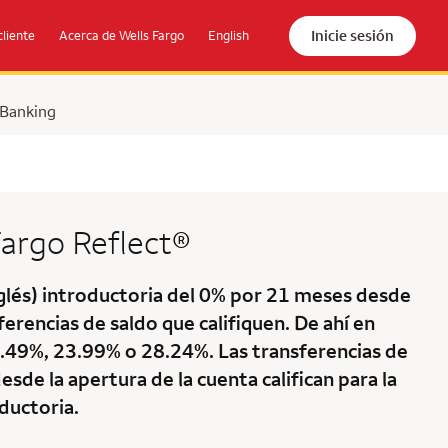
Inicie sesión
cliente
Acerca de Wells Fargo
English
 Banking
Fargo Reflect®
nglés) introductoria del 0% por 21 meses desde
erencias de saldo que califiquen. De ahí en
17.49%, 23.99% o 28.24%. Las transferencias de
esde la apertura de la cuenta califican para la
ductoria.