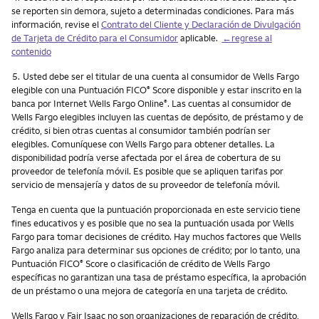
se reporten sin demora, sujeto a determinadas condiciones. Para más
información, revise el
Contrato del Cliente y Declaración de Divulgación
de Tarjeta de Crédito para el Consumidor
aplicable.
←regrese al
contenido
Nota
5.
Usted debe ser el titular de una cuenta al consumidor de Wells Fargo
elegible con una Puntuación FICO
Score disponible y estar inscrito en la
®
banca por Internet Wells Fargo Online
. Las cuentas al consumidor de
®
Wells Fargo elegibles incluyen las cuentas de depósito, de préstamo y de
crédito, si bien otras cuentas al consumidor también podrían ser
elegibles. Comuníquese con Wells Fargo para obtener detalles. La
disponibilidad podría verse afectada por el área de cobertura de su
proveedor de telefonía móvil. Es posible que se apliquen tarifas por
servicio de mensajería y datos de su proveedor de telefonía móvil.
Tenga en cuenta que la puntuación proporcionada en este servicio tiene
fines educativos y es posible que no sea la puntuación usada por Wells
Fargo para tomar decisiones de crédito. Hay muchos factores que Wells
Fargo analiza para determinar sus opciones de crédito; por lo tanto, una
Puntuación FICO
Score o clasificación de crédito de Wells Fargo
®
específicas no garantizan una tasa de préstamo específica, la aprobación
de un préstamo o una mejora de categoría en una tarjeta de crédito.
Wells Fargo y Fair Isaac no son organizaciones de reparación de crédito,