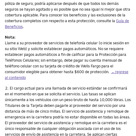
póliza de seguro, podría aplicarse después de que todos los demás
seguros se hayan agotado y es posible que no sea igual ni mejor que otra
cobertura aplicable. Para conocer los beneficios y las exclusiones de la
cobertura completos con respecto a esta protección, consulte la
Guía de
Beneficios
.
Nota:
Llame a su proveedor de servicios de telefonía celular (o inicie sesión en
su sitio Web) y solicite establecer pagos automáticos. No se requiere
establecer pagos automáticos a fin de calificar para la Protección para
Teléfonos Celulares; sin embargo, debe pagar su cuenta mensual de
teléfono celular con su tarjeta de crédito de Wells Fargo para el
consumidor elegible para obtener hasta $600 de protección.
←regrese
al contenido
Nota
2.
El cargo actual para una llamada de servicio estándar se confirmará
en el momento en que se solicita el servicio. Las tasas se aplican
únicamente a los vehículos con un peso bruto de hasta 10,000 libras. Los
Titulares de la Tarjeta deben pagarle al proveedor del servicio por una
distancia de más de cinco millas. El servicio de asistencia y remolque de
emergencia en la carretera podría no estar disponible en todas las áreas.
El proveedor del servicio de asistencia y remolque en la carretera es el
único responsable de cualquier obligación asociada con el uso de los
servicios de envío de asistencia en la carretera. Se aplican ciertas