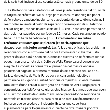
de la solicitud, incluso si esa cuenta está cerrada y tiene un saldo de $0.
Nota
1.
La Protección para Teléfonos Celulares puede reembolsar al titular de
la tarjeta de crédito de Wells Fargo para el consumidor elegible por el
daño, robo o abandono involuntario y accidental de un teléfono celular. El
reembolso se limita al costo de reparación o reemplazo de su teléfono
celular original, menos un deducible de $25 con un máximo permitido de
dos reclamos pagados por período de 12 meses. Cada reclamo aprobado
tiene un límite de beneficio de $600.
Este beneficio no cubre
teléfonos celulares que se pierden (es decir, aquellos que
desaparecen misteriosamente).
Las fallas electrónicas o los problemas
relacionados con el software del dispositivo no están cubiertos. Esta
protección solo está disponible cuando las cuentas de teléfono celular se
paguen con una tarjeta de crédito de Wells Fargo para el consumidor
elegible. La cobertura comienza el primer día del mes calendario
posterior al pago de la primera facturación del teléfono celular en su
tarjeta de crédito de Wells Fargo para el consumidor elegible y
permanece en vigencia si usted continúa cargando su cuenta mensual
total de teléfono celular a su tarjeta de crédito de Wells Fargo para el
consumidor. Los teléfonos celulares elegibles son las líneas que aparecen
en su último estado de cuenta mensual del proveedor de servicios de
telefonía celular inalámbrica para el ciclo de facturación anterior a la
fecha en que se produjo el incidente. Esta es una cobertura
suplementaria para lo que no está cubierto de otra manera por otra