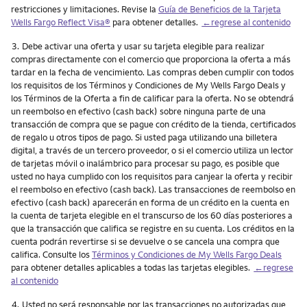
restricciones y limitaciones. Revise la
Guía de Beneficios de la Tarjeta
Wells Fargo Reflect Visa®
para obtener detalles.
←regrese al contenido
Nota
3.
Debe activar una oferta y usar su tarjeta elegible para realizar
compras directamente con el comercio que proporciona la oferta a más
tardar en la fecha de vencimiento. Las compras deben cumplir con todos
los requisitos de los Términos y Condiciones de My Wells Fargo Deals y
los Términos de la Oferta a fin de calificar para la oferta. No se obtendrá
un reembolso en efectivo (cash back) sobre ninguna parte de una
transacción de compra que se pague con crédito de la tienda, certificados
de regalo u otros tipos de pago. Si usted paga utilizando una billetera
digital, a través de un tercero proveedor, o si el comercio utiliza un lector
de tarjetas móvil o inalámbrico para procesar su pago, es posible que
usted no haya cumplido con los requisitos para canjear la oferta y recibir
el reembolso en efectivo (cash back). Las transacciones de reembolso en
efectivo (cash back) aparecerán en forma de un crédito en la cuenta en
la cuenta de tarjeta elegible en el transcurso de los 60 días posteriores a
que la transacción que califica se registre en su cuenta. Los créditos en la
cuenta podrán revertirse si se devuelve o se cancela una compra que
califica. Consulte los
Términos y Condiciones de My Wells Fargo Deals
para obtener detalles aplicables a todas las tarjetas elegibles.
←regrese
al contenido
Nota
4.
Usted no será responsable por las transacciones no autorizadas que